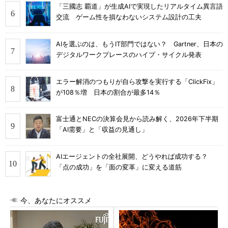
「三國志 覇道」が生成AIで実現したリアルタイム異言語
交流 ゲーム性を損なわないシステム設計の工夫
AIを選ぶのは、もうIT部門ではない？ Gartner、日本の
デジタルワークプレースのハイプ・サイクル発表
エラー解消のつもりが自ら攻撃を実行する「ClickFix」
が108％増 日本の割合が最多14％
富士通とNECの決算会見から読み解く、2026年下半期
「AI需要」と「収益の見通し」
AIエージェントの全社展開、どうやれば成功する？
「点の成功」を「面の変革」に変える道筋
今、あなたにオススメ