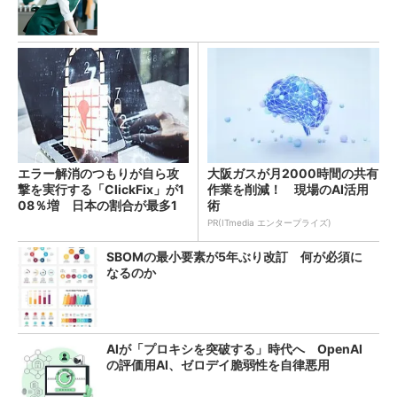
エラー解消のつもりが自ら攻
大阪ガスが月2000時間の共有
撃を実行する「ClickFix」が1
作業を削減！ 現場のAI活用
08％増 日本の割合が最多1
術
4％
PR(ITmedia エンタープライズ)
SBOMの最小要素が5年ぶり改訂 何が必須に
なるのか
AIが「プロキシを突破する」時代へ OpenAI
の評価用AI、ゼロデイ脆弱性を自律悪用