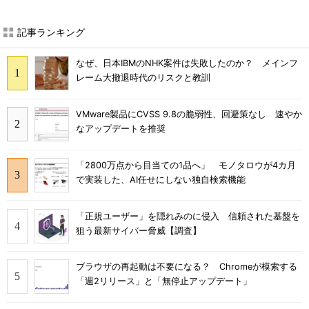
記事ランキング
なぜ、日本IBMのNHK案件は失敗したのか？ メインフ
レーム大撤退時代のリスクと教訓
VMware製品にCVSS 9.8の脆弱性、回避策なし 速やか
なアップデートを推奨
「2800万点から目当ての1品へ」 モノタロウが4カ月
で実装した、AI任せにしない独自検索機能
「正規ユーザー」を隠れみのに侵入 信頼された基盤を
狙う最新サイバー脅威【調査】
ブラウザの再起動は不要になる？ Chromeが模索する
「週2リリース」と「無停止アップデート」