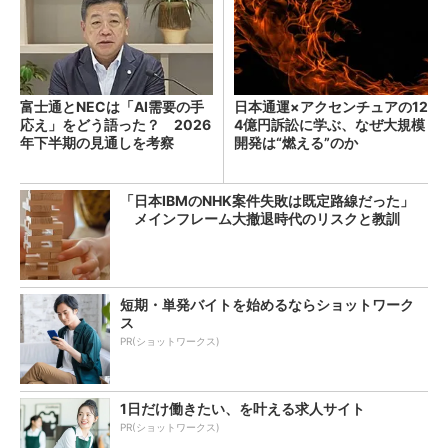
富士通とNECは「AI需要の手
日本通運×アクセンチュアの12
応え」をどう語った？ 2026
4億円訴訟に学ぶ、なぜ大規模
年下半期の見通しを考察
開発は“燃える”のか
「日本IBMのNHK案件失敗は既定路線だった」
メインフレーム大撤退時代のリスクと教訓
短期・単発バイトを始めるならショットワーク
ス
PR(ショットワークス)
1日だけ働きたい、を叶える求人サイト
PR(ショットワークス)