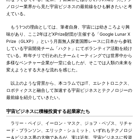
ノロジー業界から見た宇宙ビジネスの最前線をひも解きたいと考
えている。
もう1つの理由としては、筆者自身、宇宙には幼きころより興
味があり、ここ2年ほどXPrize財団が主催する「Google Lunar X
Prize（GLXP）」という月面無人探査国際レースに日本から参戦
している宇宙開発チーム「ハクト」にてボランティア活動を続け
ている。昨年チリで行われたチームミーティングでは世界中から
多様なベンチャー企業が一堂に会したが、そこでは人類の未来を
変えようとする大きな流れを感じた。
以上のような背景から、本コラムではIT、エレクトロニクス、
ロボティクスと融合して加速する宇宙ビジネスとテクノロジーの
最前線を紹介していきたい。
宇宙ビジネスに積極投資する起業家たち
ラリー・ペイジ、イーロン・マスク、ジョフ・ベゾス、リチャ
ード・ブランソン、エリック・シュミット、いずれもテクノロジ
ー＆ビジネス界の大物であるが、実は近年、宇宙ビジネスに投資