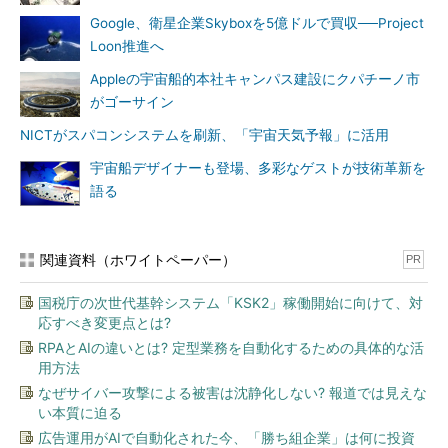
Google、衛星企業Skyboxを5億ドルで買収──Project
Loon推進へ
Appleの宇宙船的本社キャンパス建設にクパチーノ市
がゴーサイン
NICTがスパコンシステムを刷新、「宇宙天気予報」に活用
宇宙船デザイナーも登場、多彩なゲストが技術革新を
語る
関連資料（ホワイトペーパー）
PR
国税庁の次世代基幹システム「KSK2」稼働開始に向けて、対
応すべき変更点とは?
RPAとAIの違いとは? 定型業務を自動化するための具体的な活
用方法
なぜサイバー攻撃による被害は沈静化しない? 報道では見えな
い本質に迫る
広告運用がAIで自動化された今、「勝ち組企業」は何に投資