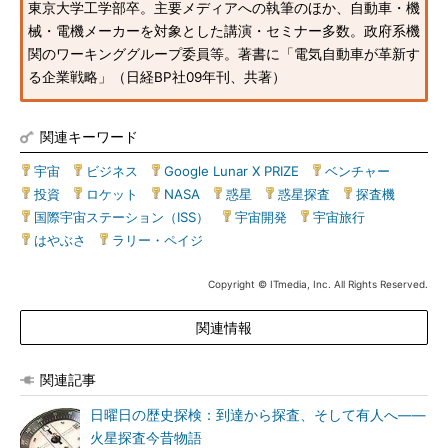
東京大学工学部卒。主要メディアへの執筆のほか、自動車・機
械・電機メーカーを対象とした講演・セミナー多数。政府系機
関のワーキンググループ委員等。著書に「電気自動車が革新す
る企業戦略」（日経BP社09年刊、共著）
関連キーワード
宇宙
|
ビジネス
|
Google Lunar X PRIZE
|
ベンチャー
|
投資
|
ロケット
|
NASA
|
惑星
|
惑星探査
|
探査機
|
国際宇宙ステーション（ISS）
|
宇宙開発
|
宇宙旅行
|
はやぶさ
|
ラリー・ペイジ
Copyright © ITmedia, Inc. All Rights Reserved.
関連情報
関連記事
日曜日の歴史探検：到達から探査、そして有人へ――
火星探査今昔物語