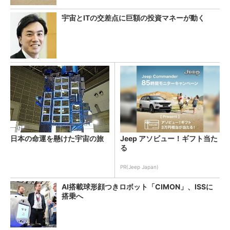
宇宙とITの交差点に巨額の投資マネーが動く
日本の命運を懸けた宇宙の旅
Jeep アソビュー！ギフト当た
る
PR(Jeep Japan)
AI搭載球形顔つきロボット「CIMON」、ISSに
搭乗へ