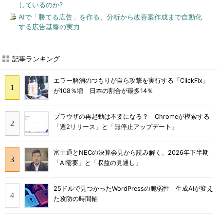
しているのか?
AIで「勝てる広告」を作る、分析から改善案作成まで自動化
する広告基盤の実力
記事ランキング
エラー解消のつもりが自ら攻撃を実行する「ClickFix」
が108％増 日本の割合が最多14％
ブラウザの再起動は不要になる？ Chromeが模索する
「週2リリース」と「無停止アップデート」
富士通とNECの決算会見から読み解く、2026年下半期
「AI需要」と「収益の見通し」
25ドルで見つかったWordPressの脆弱性 生成AIが変え
た攻防の時間軸