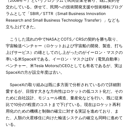
（2008年～）というプログラムで民間企業を募り、既に契約を
交わしている。併せて、民間への技術開発支援や技術移転プログ
ラムとして「SBIR／STTR（Small Business Innovation
Research and Small Business Technology Transfer）」なども
立ち上げてきた。
こうした流れの中でNASAとCOTS／CRSの契約を勝ち取り、
宇宙輸送ベンチャー（ロケットおよび宇宙船の開発、製造、打ち
上げサービス）の雄としてのし上がったのがイーロン・マスクの
率いる米SpaceXである。イーロン・マスクはEV（電気自動車）
ベンチャー、米Tesla MotorsのCEOとしても有名であるが、実は
SpaceXの方が設立年度は古い。
SpaceXの取り組みは既に多方面で分析されているので詳細割
愛するが、目指す大きな方向性はロケットの低コスト化だ。その
ために自社設計、モジュール構造、量産化などを行い、既に従来
比で10分の1程度のコストまで下げている。現在はロケット再利
用化のための機構と制御の確立に対する実証を進めており、ま
た、人類の火星移住に向けた輸送システムの確立も同時に進めて
いる。