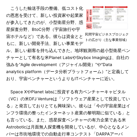
こうした輸送手段の整備、低コスト化
の恩恵を受けて、新しい投資家や起業家
が参入してきたのが、小型衛星分野、惑
星探査分野、BtoC分野（宇宙旅行や宇
民間宇宙ビジネスプロジェク
宙ホテルなど）である。彼らは資金とと
トの広がり（主な事業領域）
もに、新しい開発手法、新しい事業モデ
ル、新しい顧客を持ち込んできた。地球観測用の超小型衛星ベン
チャーとして有名な米Planet LabsやSkybox Imagingは、自社の
強みを“Agile development（アジャイル開発）”や“Data
analytics platform（データ分析プラットフォーム）”と定義して
おり、宇宙ベンチャーというよりもITベンチャーに近い。
Space XやPlanet labsに投資する有力ベンチャーキャピタル
（VC）の米DFJ Ventureは「ソフトウェア産業として投資してい
る」と発言しておりとても興味深い。彼らは「今の宇宙産業はイ
ンフラ環境の整ったインターネット産業の黎明期に似ている」と
も言っている。また、惑星探査ベンチャーの有力企業である米
Astroboticは月面無人探査機を開発しているが、中心となるメン
バーは市街地環境での自動走行車コンテスト「DARPAアーバ