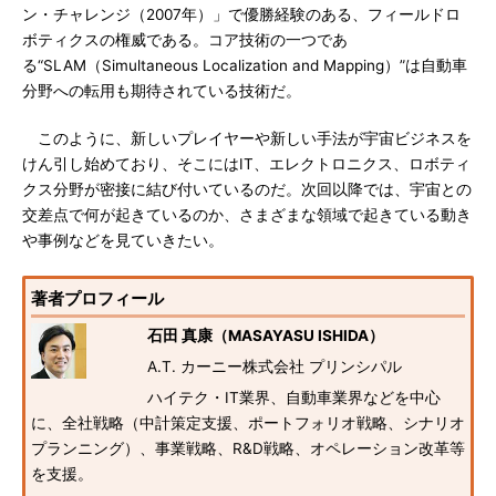
ン・チャレンジ（2007年）」で優勝経験のある、フィールドロ
ボティクスの権威である。コア技術の一つであ
る“SLAM（Simultaneous Localization and Mapping）”は自動車
分野への転用も期待されている技術だ。
このように、新しいプレイヤーや新しい手法が宇宙ビジネスを
けん引し始めており、そこにはIT、エレクトロニクス、ロボティ
クス分野が密接に結び付いているのだ。次回以降では、宇宙との
交差点で何が起きているのか、さまざまな領域で起きている動き
や事例などを見ていきたい。
著者プロフィール
石田 真康（MASAYASU ISHIDA）
A.T. カーニー株式会社 プリンシパル
ハイテク・IT業界、自動車業界などを中心
に、全社戦略（中計策定支援、ポートフォリオ戦略、シナリオ
プランニング）、事業戦略、R&D戦略、オペレーション改革等
を支援。