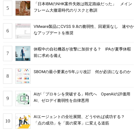
「日本IBMのNHK案件失敗は既定路線だった」 メイン
フレーム大撤退時代のリスクと教訓
VMware製品にCVSS 9.8の脆弱性、回避策なし 速やか
なアップデートを推奨
休暇中の自社機器が攻撃に加担する？ IPAが夏季休暇
前に求める備え
SBOMの最小要素が5年ぶり改訂 何が必須になるのか
AIが「プロキシを突破する」時代へ OpenAIの評価用
AI、ゼロデイ脆弱性を自律悪用
AIエージェントの全社展開、どうやれば成功する？
「点の成功」を「面の変革」に変える道筋