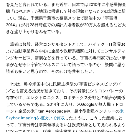
を見たと言われている。また近年、日本では2010年に小惑星探査
機「はやぶさ」が地球に帰還して社会現象となったのは記憶に新
しい。現在、千葉県千葉市の幕張メッセで開催中の「宇宙博
2014」は8月28日時点での累計入場者数が20万人を超えるなど大
きな盛り上がりをみせている。
筆者は普段、経営コンサルタントとして、ハイテク・IT業界お
よび自動車業界を中心に企業や政府系機関に対してコンサルティ
ングサービス、講演などを行っている。宇宙の専門家ではない筆
者がなぜ今回宇宙ビジネスについて語っているのか、疑問に思う
読者も多いと思うので、そのわけを共有したい。
1つは、昨今米国中心に民間主導型の“宇宙ビジネスビッグバ
ン”とも言える活況が起きており、その背景にシリコンバレーの
存在やIT、エレクトロニクス、ロボティクス分野との融合が関係
しているからである。2014年に入り、米Googleが無人機（ドロ
ーン）企業の米Titan Aerospaceや、超小型衛星ベンチャーの
米
Skybox Imagingを相次いで買収
したように、こうした産業にと
って、宇宙分野は事業領域あるいは投資対象として見られるよう
になってきている。従来、宇宙業界とはかかわりの薄かったテク