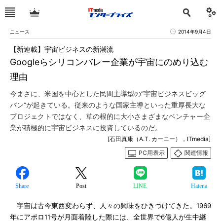
ニュース
2014年9月4日
【新連載】宇宙ビジネスの新潮流
Googleらシリコンバレー企業が宇宙にのめり込む
理由
今まさに、米国を中心とした民間主導型の“宇宙ビジネスビッグ
バン”が起きている。従来のような国家主導といった重厚長大な
プロジェクトではなく、草の根的に大小さまざまなベンチャー企
業が積極的に宇宙ビジネスに投資しているのだ。
[石田真康（A.T. カーニー），ITmedia]
PC用表示
関連情報
Share
Post
LINE
Hatena
宇宙は古今東西変わらず、人々の興味をひきつけてきた。1969
年にアポロ11号が月面着陸した際には、全世界で6億人が生中継