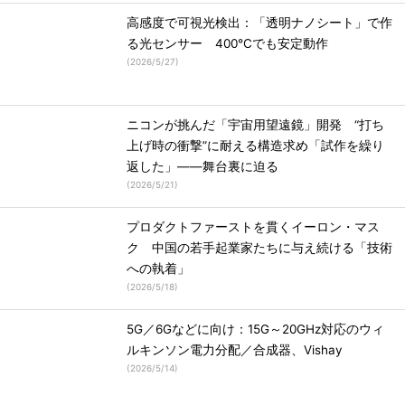
高感度で可視光検出：「透明ナノシート」で作
る光センサー 400℃でも安定動作
(
2026/5/27
)
ニコンが挑んだ「宇宙用望遠鏡」開発 “打ち
上げ時の衝撃”に耐える構造求め「試作を繰り
返した」――舞台裏に迫る
(
2026/5/21
)
プロダクトファーストを貫くイーロン・マス
ク 中国の若手起業家たちに与え続ける「技術
への執着」
(
2026/5/18
)
5G／6Gなどに向け：15G～20GHz対応のウィ
ルキンソン電力分配／合成器、Vishay
(
2026/5/14
)