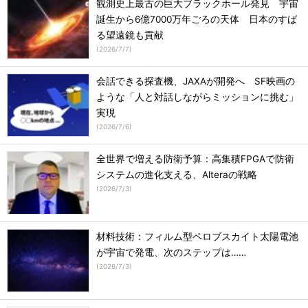
観測史上最古の巨大ブラックホール発見 宇宙
誕生から6億7000万年ごろの天体 日本のすば
る望遠鏡も貢献
(
2026/7/7
)
会話できる探査機、JAXAが開発へ SF映画の
ような「人と対話しながらミッションに挑む」
実現
(
2026/7/6
)
全世界で増える防衛予算：高集積FPGAで防衛
システムの進化支える、Alteraの戦略
(
2026/7/3
)
材料技術：フィルム型ペロブスカイト太陽電池
が宇宙で発電、次のステップは……
(
2026/7/3
)