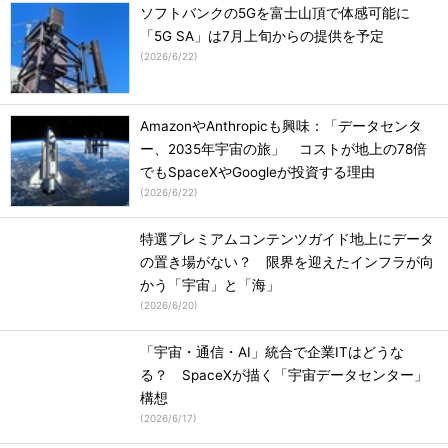
ソフトバンクの5Gを富士山頂で体感可能に
「5G SA」は7月上旬からの提供を予定
(
2026/6/22
)
AmazonやAnthropicも興味：「データセンタ
ー、2035年宇宙の旅」 コストが地上の78倍
でもSpaceXやGoogleが投資する理由
(
2026/6/22
)
特選プレミアムコンテンツガイド地上にデータ
の置き場がない？ 限界を迎えたインフラが向
かう「宇宙」と「海」
(
2026/6/20
)
「宇宙・通信・AI」統合で企業ITはどうな
る？ SpaceXが描く「宇宙データセンター」
構想
(
2026/6/17
)