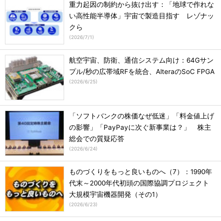
重力起因の制約から抜け出す：「地球で作れな
い高性能半導体」宇宙で製造目指す レゾナッ
クら
(
2026/7/1
)
航空宇宙、防衛、通信システム向け：64Gサン
プル/秒の広帯域RFを統合、AlteraのSoC FPGA
(
2026/6/25
)
「ソフトバンクの株価なぜ低迷」「料金値上げ
の影響」「PayPayに次ぐ新事業は？」 株主
総会での質疑応答
(
2026/6/24
)
ものづくりをもっと良いものへ（7）：1990年
代末～2000年代初頭の国際協調プロジェクト
大規模宇宙機器開発（その1）
(
2026/6/23
)