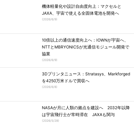
機体軽量化や設計自由度向上：マクセルと
JAXA、宇宙で使える全固体電池を開発へ
(
2026/6/9
)
10倍以上の通信速度向上へ：IOWNが宇宙へ、
NTTとMBRYONICSが光通信モジュール開発で
協業
(
2026/6/9
)
3Dプリンタニュース：Stratasys、Markforged
を4250万米ドルで買収へ
(
2026/6/8
)
NASAが月に人類の拠点を建設へ 2032年以降
は宇宙飛行士が常時滞在 JAXAも関与
(
2026/5/28
)