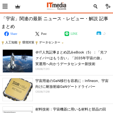
「宇宙」関連の最新 ニュース・レビュー・解説 記事
まとめ
Share
Post
LINE
人工知能
環境対策
データセンター
＠IT人気記事まとめ読みeBook（5）：「光フ
ァイバーはもう古い」「2035年宇宙の旅」
実運用へ向かうデータセンター新技術
(
2026/7/31
)
宇宙用途のGaN移行を容易に：Infineon、宇宙
向けに耐放射線GaNゲートドライバー
(
2026/7/29
)
材料技術：宇宙機器に用いる材料と部品の回