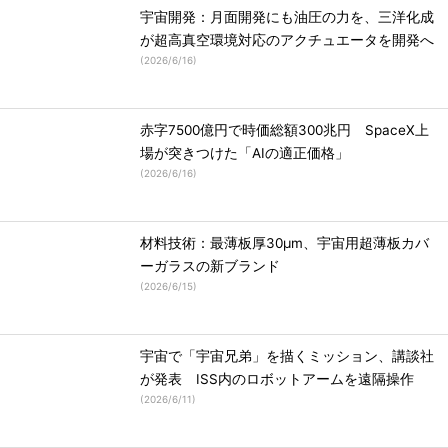
宇宙開発：月面開発にも油圧の力を、三洋化成
が超高真空環境対応のアクチュエータを開発へ
(
2026/6/16
)
赤字7500億円で時価総額300兆円 SpaceX上
場が突きつけた「AIの適正価格」
(
2026/6/16
)
材料技術：最薄板厚30μm、宇宙用超薄板カバ
ーガラスの新ブランド
(
2026/6/15
)
宇宙で「宇宙兄弟」を描くミッション、講談社
が発表 ISS内のロボットアームを遠隔操作
(
2026/6/11
)