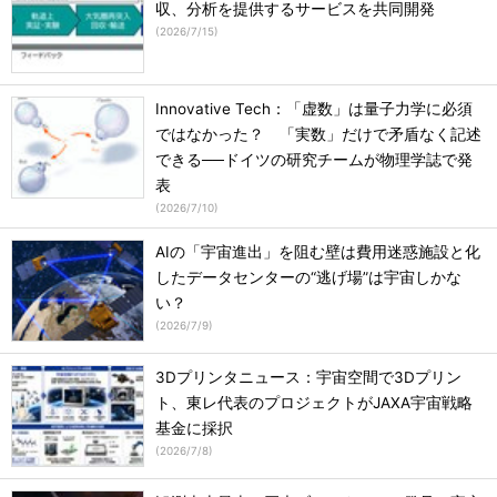
収、分析を提供するサービスを共同開発
(
2026/7/15
)
Innovative Tech：「虚数」は量子力学に必須
ではなかった？ 「実数」だけで矛盾なく記述
できる──ドイツの研究チームが物理学誌で発
表
(
2026/7/10
)
AIの「宇宙進出」を阻む壁は費用迷惑施設と化
したデータセンターの“逃げ場”は宇宙しかな
い？
(
2026/7/9
)
3Dプリンタニュース：宇宙空間で3Dプリン
ト、東レ代表のプロジェクトがJAXA宇宙戦略
基金に採択
(
2026/7/8
)