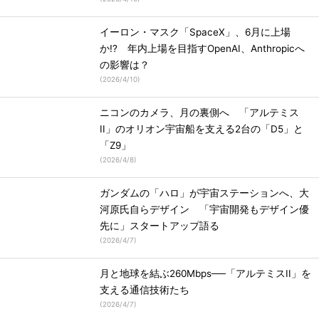
イーロン・マスク「SpaceX」、6月に上場
か!? 年内上場を目指すOpenAI、Anthropicへ
の影響は？
(
2026/4/10
)
ニコンのカメラ、月の裏側へ 「アルテミス
II」のオリオン宇宙船を支える2台の「D5」と
「Z9」
(
2026/4/8
)
ガンダムの「ハロ」が宇宙ステーションへ、大
河原氏自らデザイン 「宇宙開発もデザイン優
先に」スタートアップ語る
(
2026/4/7
)
月と地球を結ぶ260Mbps──「アルテミスII」を
支える通信技術たち
(
2026/4/7
)