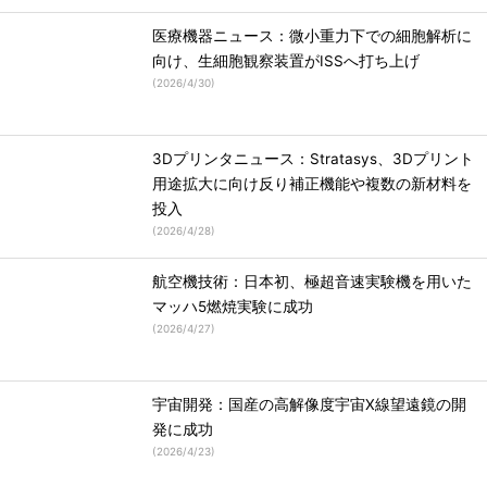
医療機器ニュース：微小重力下での細胞解析に
向け、生細胞観察装置がISSへ打ち上げ
(
2026/4/30
)
3Dプリンタニュース：Stratasys、3Dプリント
用途拡大に向け反り補正機能や複数の新材料を
投入
(
2026/4/28
)
航空機技術：日本初、極超音速実験機を用いた
マッハ5燃焼実験に成功
(
2026/4/27
)
宇宙開発：国産の高解像度宇宙X線望遠鏡の開
発に成功
(
2026/4/23
)