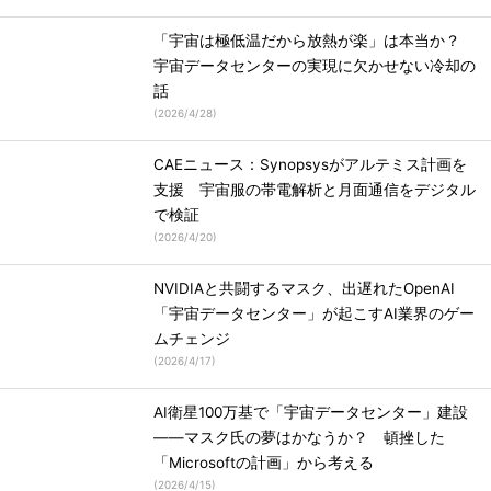
「宇宙は極低温だから放熱が楽」は本当か？
宇宙データセンターの実現に欠かせない冷却の
話
(
2026/4/28
)
CAEニュース：Synopsysがアルテミス計画を
支援 宇宙服の帯電解析と月面通信をデジタル
で検証
(
2026/4/20
)
NVIDIAと共闘するマスク、出遅れたOpenAI
「宇宙データセンター」が起こすAI業界のゲー
ムチェンジ
(
2026/4/17
)
AI衛星100万基で「宇宙データセンター」建設
――マスク氏の夢はかなうか？ 頓挫した
「Microsoftの計画」から考える
(
2026/4/15
)