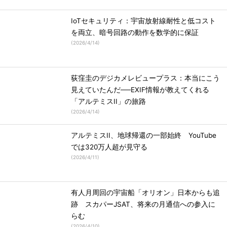
IoTセキュリティ：宇宙放射線耐性と低コスト
を両立、暗号回路の動作を数学的に保証
(
2026/4/14
)
荻窪圭のデジカメレビュープラス：本当にこう
見えていたんだ──EXIF情報が教えてくれる
「アルテミスII」の旅路
(
2026/4/14
)
アルテミスII、地球帰還の一部始終 YouTube
では320万人超が見守る
(
2026/4/11
)
有人月周回の宇宙船「オリオン」日本からも追
跡 スカパーJSAT、将来の月通信への参入に
らむ
(
2026/4/10
)