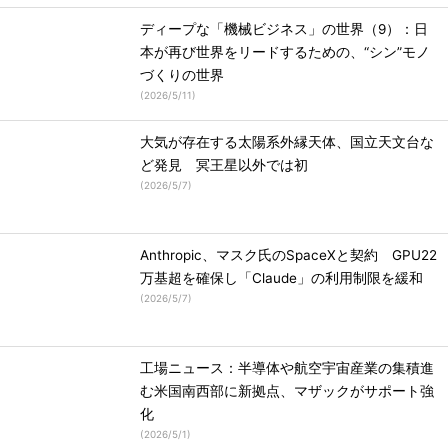
ディープな「機械ビジネス」の世界（9）：日
本が再び世界をリードするための、“シン”モノ
づくりの世界
(
2026/5/11
)
大気が存在する太陽系外縁天体、国立天文台な
ど発見 冥王星以外では初
(
2026/5/7
)
Anthropic、マスク氏のSpaceXと契約 GPU22
万基超を確保し「Claude」の利用制限を緩和
(
2026/5/7
)
工場ニュース：半導体や航空宇宙産業の集積進
む米国南西部に新拠点、マザックがサポート強
化
(
2026/5/1
)