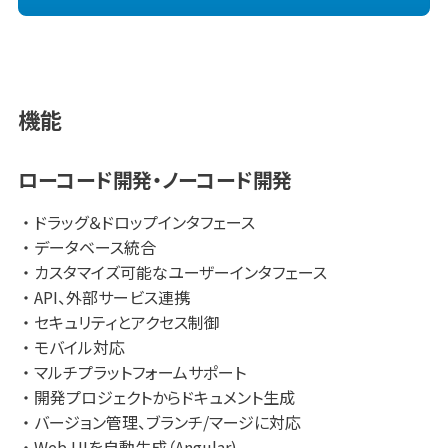
・ITベンダーがユーザから求められる、高品質な製品・サービ
スが開発できる
・PC1台の小規模からスモールスタートができる
・開発したアプリケーションの仕様変更やカスタマイズが容易
機能
ローコード開発・ノーコード開発
ドラッグ＆ドロップインタフェース
データベース統合
カスタマイズ可能なユーザーインタフェース
API、外部サービス連携
セキュリティとアクセス制御
モバイル対応
マルチプラットフォームサポート
開発プロジェクトからドキュメント生成
バージョン管理、ブランチ/マージに対応
Web UIを自動生成（Angular)