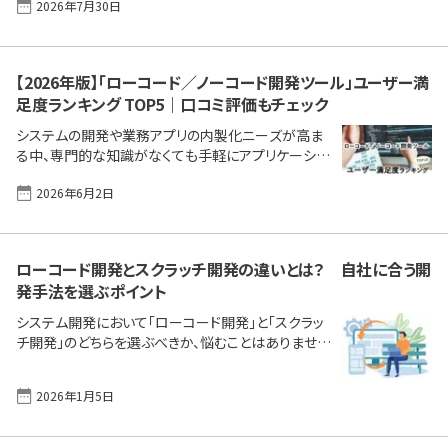
2026年7月30日
いないでしょうか。これら個別の要求に全て応えること
などとても無理だ……と課題を抱えているIT／情シ
ス部門の方も多くいると思います。 本記事では、ネイテ
ィブアプリの基礎知識から、Webアプリ、ハイブリッドア
【2026年版】「ローコード／ノーコード開発ツール」ユーザー満
プリ、PWAといった他のアプリ形式との比較を通じて、
足度ランキング TOP5｜口コミ評価もチェック
それぞれのメリット・デメリットを明確にします。さらに、
SaaS活用、ノーコード・ローコード開発ツールといっ
システムの開発や業務アプリの内製化ニーズが高ま
た新たな選択肢を提示し、情報システム部門が現場
る中、専門的な知識がなくても手軽にアプリケーショ
要求を裁き、全社最適化を図る戦略をひもといていき
ンを構築できる「ローコード／ノーコード開発ツール」
[&hellip;]
2026年6月2日
がグッと注目されるようになり、導入する／導入を検
討する企業も急増しています。 しかし、市場には多くの
ツールが存在し、どの製品が自社の課題解決に最適
なのか、選定に悩む企業も少なくありません。そこで本
ローコード開発とスクラッチ開発の違いとは？ 自社に合う開
記事では、実際にシステムを導入・利用しているユー
発手法を選ぶポイント
ザーの評価に基づき、ユーザー評価・満足度の高いロ
ーコード／ノーコード開発ツール・製品をランキング
システム開発において「ローコード開発」と「スクラッ
形式でご紹介。併せて、実際にツールを導入・活用して
チ開発」のどちらを選ぶべきか、悩むことはありません
いるユーザーの評価を参考に、導入を成功させるため
か？ 近年は「ローコード・ノーコード開発」を積極的
のポイントについて [&hellip;]
に導入する企業が急増していますが、開発スピードや
2026年1月5日
コスト、カスタマイズ性、将来の拡張性など、手法ごと
に特徴や得意分野が異なります。この記事では、それ
ぞれの違いを分かりやすく整理し、自社の課題や目的