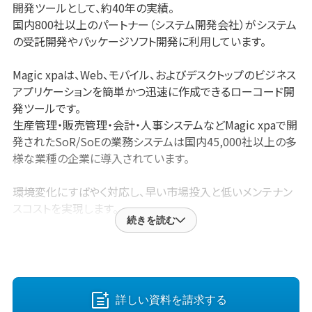
開発ツールとして、約40年の実績。
国内800社以上のパートナー（システム開発会社）がシステム
の受託開発やパッケージソフト開発に利用しています。
Magic xpaは、Web、モバイル、およびデスクトップのビジネス
アプリケーションを簡単かつ迅速に作成できるローコード開
発ツールです。
生産管理・販売管理・会計・人事システムなどMagic xpaで開
発されたSoR/SoEの業務システムは国内45,000社以上の多
様な業種の企業に導入されています。
環境変化にすばやく対応し、早い市場投入と低いメンテナン
スコストを実現します。
続きを読む
「Magic xpa」がシステム開発のプロから選ばれる理由
・ツールの設定だけで画面・帳票・複雑なロジックを実装でき
る。
・コードを書かなくてもカスタマイズの自由度が高い
詳しい資料を請求する
・システム内製ツールとして使える