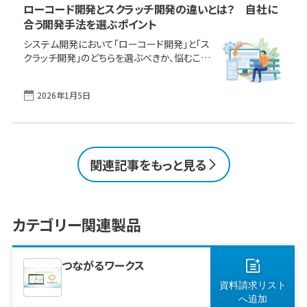
ローコード開発とスクラッチ開発の違いとは？ 自社に
選定に悩む企業も少なくありません。そこで本
合う開発手法を選ぶポイント
記事では、実際にシステムを導入・利用している
ユーザーの評価に基づき、ユーザー評価・満足
システム開発において「ローコード開発」と「ス
度の高いローコード／ノーコード開発ツール・
クラッチ開発」のどちらを選ぶべきか、悩むこと
製品をランキング形式でご紹介。併せて、実際に
はありませんか？ 近年は「ローコード・ノーコ
ツールを導入・活用しているユーザーの評価を
ード開発」を積極的に導入する企業が急増して
参考に、導入を成功させるためのポイントについ
2026年1月5日
いますが、開発スピードやコスト、カスタマイズ
て [&hellip;]
性、将来の拡張性など、手法ごとに特徴や得意
分野が異なります。この記事では、それぞれの違
いを分かりやすく整理し、自社の課題や目的に
合わせた開発手法を選ぶためのポイントを解説
関連記事をもっと見る
します。自社に最適な選択を考える第一歩とし
て、ぜひ参考にしてください。 無料でIT製品選び
をお手伝いします ローコード・ノーコードツー
ル製品の資料を一括ダウンロード 製品探しを
カテゴリー関連製品
依頼する ローコード開発とスクラッチ
[&hellip;]
つながるワークス
資料請求リスト
へ
追加