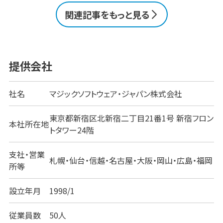
に合わせた開発手法を選ぶためのポイントを解説しま
関連記事をもっと見る
す。自社に最適な選択を考える第一歩として、ぜひ参
考にしてください。 無料でIT製品選びをお手伝いしま
す ローコード・ノーコードツール製品の資料を一括ダ
ウンロード 製品探しを依頼する ローコード開発とス
クラッチ [&hellip;]
提供会社
社名
マジックソフトウェア・ジャパン株式会社
東京都新宿区北新宿二丁目21番1号 新宿フロン
本社所在地
トタワー24階
支社・営業
札幌・仙台・信越・名古屋・大阪・岡山・広島・福岡
所等
設立年月
1998/1
従業員数
50人