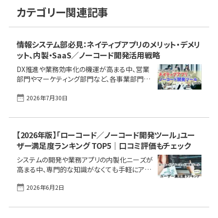
カテゴリー関連記事
情報システム部必見：ネイティブアプリのメリット・デメリ
ット、内製・SaaS／ノーコード開発活用戦略
DX推進や業務効率化の機運が高まる中、営業
部門やマーケティング部門など、各事業部門か
ら「専用の業務アプリを開発してほしい」といっ
2026年7月30日
た要求が乱立していないでしょうか。これら個別
の要求に全て応えることなどとても無理だ……
と課題を抱えているIT／情シス部門の方も多く
いると思います。 本記事では、ネイティブアプリ
【2026年版】「ローコード／ノーコード開発ツール」ユー
の基礎知識から、Webアプリ、ハイブリッドアプ
ザー満足度ランキング TOP5｜口コミ評価もチェック
リ、PWAといった他のアプリ形式との比較を通じ
て、それぞれのメリット・デメリットを明確にしま
システムの開発や業務アプリの内製化ニーズが
す。さらに、SaaS活用、ノーコード・ローコード開
高まる中、専門的な知識がなくても手軽にアプ
発ツールといった新たな選択肢を提示し、情報
リケーションを構築できる「ローコード／ノーコ
システム部門が現場要求を裁き、全社最適化を
2026年6月2日
ード開発ツール」がグッと注目されるようにな
図る戦略をひもといていき [&hellip;]
り、導入する／導入を検討する企業も急増して
います。 しかし、市場には多くのツールが存在
し、どの製品が自社の課題解決に最適なのか、