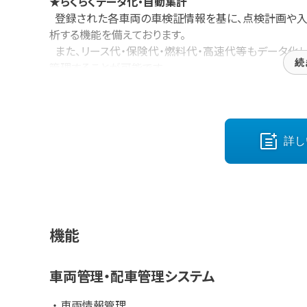
★
らくらくデータ化・自動集計
登録された各車両の車検証情報を基に、点検計画や入
析する機能を備えております。
また、リース代・保険代・燃料代・高速代等もデータ化
続
管理することが可能です。
整備代を含めた維持コストが把握できるため、経費削
す。
★
手厚いサポート
詳し
手厚いサポート体制も安心です。利用中のお客様から
で、いままでクラウドサービスを利用したことがない事
まずはデジタル化を推進したい事業者様、コストを手軽
機能
*運送革命は、ＳＣＳＫ株式会社が開発および提供する
車両管理・配車管理システム
車両情報管理