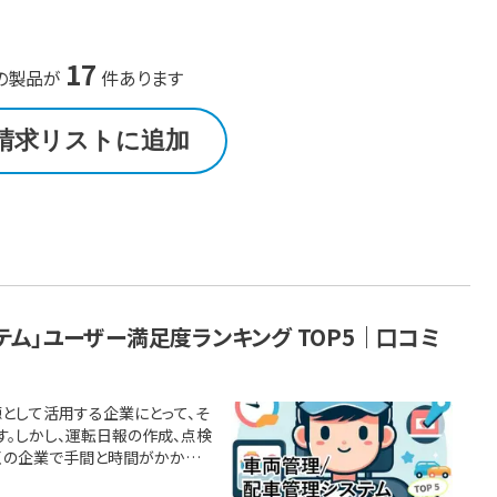
17
の製品が
件あります
請求リストに追加
ステム」ユーザー満足度ランキング TOP5｜口コミ
として活用する企業にとって、そ
。しかし、運転日報の作成、点検
くの企業で手間と時間がかかる
決するツールが車両管理・配車管