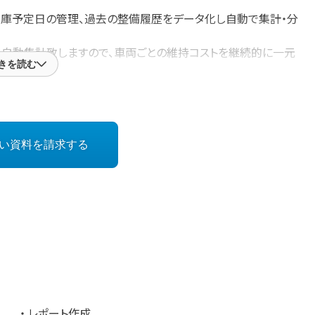
庫予定日の管理、過去の整備履歴をデータ化し自動で集計・分
し自動集計致しますので、車両ごとの維持コストを継続的に一元
きを読む
減のポイント整理や、車両の代替計画作りなどに大きく寄与しま
い資料を請求する
の電話やメールでのお問合せに専属スタッフが対応致しますの
業者様でも安心してご利用いただけます。
に把握したい事業者様は是非ご検討下さい！
運送事業者向けサービスの登録商標です。
レポート作成