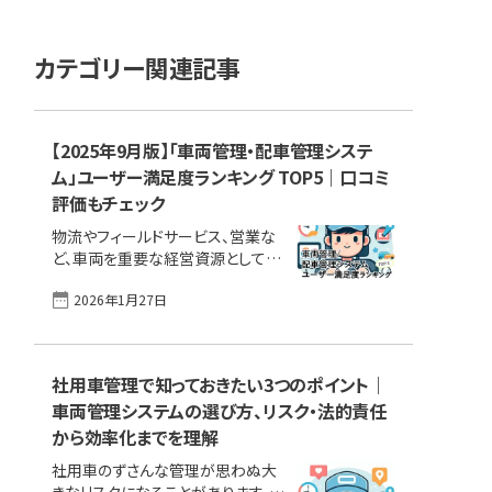
カテゴリー関連記事
【2025年9月版】「車両管理・配車管理システ
ム」ユーザー満足度ランキング TOP5｜口コミ
評価もチェック
物流やフィールドサービス、営業な
ど、車両を重要な経営資源として活
用する企業にとって、その適切な管
2026年1月27日
理は業務効率と安全性の両面から
極めて重要です。しかし、運転日報の
作成、点検記録の管理、そして複雑
な配車計画の策定は、依然として多
社用車管理で知っておきたい3つのポイント｜
くの企業で手間と時間がかかる課題
車両管理システムの選び方、リスク・法的責任
となっています。 こうした課題をデジ
タルで効果的に解決するツールが車
から効率化までを理解
両管理・配車管理システムです。 本
社用車のずさんな管理が思わぬ大
記事では、実際にシステムを導入・
きなリスクになることがあります。道