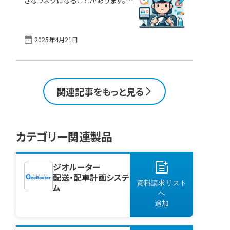
利用しているユーザーの評価に基
路交通法や運送安全規則の改正に
づき、ユーザー評価・満足度の高い
伴い、社用車管理の重要性が増して
車両管理・配車管理システム・製品
います。実はコスト過多、安全性の欠
をランキング形式でご紹介。併せて、
2025年4月21日
如、法的リスクの低減など、多くの面
実際にツールを導入・活用している
の課題の要因になってしまうのです。
ユーザーの評価を参考に、導入を成
特にドライバー管理や運行管理の徹
功させるためのポイ [&hellip;]
底が不十分な場合、事故や法令違
反が企業全体に大きな損害をもた
関連記事をもっと見る
らす可能性があるため、適切な管理
体制が不可欠です。 本記事では、社
用車管理の基礎知識から具体的な
リスク、さらに業務の効率化を実現
カテゴリー関連製品
するためのシステム導入のポイント
までを分かりやすく解説します。社用
車の運用に悩んでいる方は気軽に
参考にしていただき、IT製品選定の
ジオルーター
方法・資料としてご活用 [&hellip;]
配送・配車計画システ
資料請求リスト
ム
へ
追加