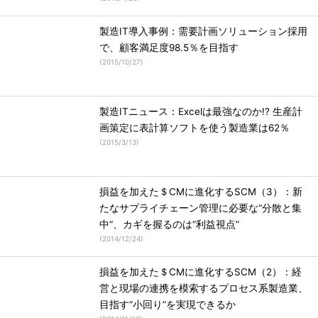
製造IT導入事例：需要計画ソリューション採用
で、顧客満足度98.5％を目指す
(
2015/10/27
)
製造ITニュース：Excelは最強なのか!? 生産計
画策定に表計算ソフトを使う製造業は62％
(
2015/3/13
)
損益を加えた＄CMに進化するSCM（3）：新
たなサプライチェーン管理に必要な“分散と集
中“、カギを握るのは“利益視点”
(
2014/12/24
)
損益を加えた＄CMに進化するSCM（2）：経
営と現場の連携を模索するプロセス系製造業、
目指す“小回り”を実現できるか