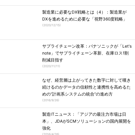
製造業に必要なDX戦略とは（4）：製造業が
DXを進めるために必要な「視野360度戦略」
(
2020/12/15
)
サプライチェーン改革：パナソニックが「Let's
note」でサプライチェーン革新、在庫ロス1割
削減目指す
(
2020/11/11
)
なぜ、経営層は上がってきた数字に対して嘆き
続けるのかデータの信頼性と連携性を高めるた
めの“計画系システムの統合”の進め方
(
2016/9/26
)
製造ITニュース：「アジアの最注力市場は日
本」、JDAがSCMソリューションの国内展開を
強化
(
2016/4/26
)