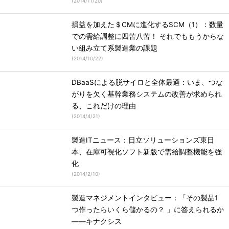
(
2014/11/20
)
損益を加えた＄CMに進化するSCM（1）：数量
での需給調整に四苦八苦！ それでももうからな
い組み立て系製造業の課題
(
2014/10/22
)
DBaaSによる脱サイロと全体最適：いま、つな
がりを欠く基幹業務システムの改善が求められ
る、これだけの理由
(
2014/4/21
)
製造ITニュース：日立ソリューションズ東日
本、在庫可視化ソフト新版で需給調整機能を強
化
(
2014/2/10
)
製造マネジメントインタビュー：「その製品1
つ作ったらいくら儲かるの？ 」に答えられるか
――キナクシス