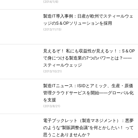
(
2014/1/6
)
製造IT導入事例：日産が欧州でスティールウェ
ッジのS＆OPソリューションを採用
(
2013/11/15
)
見えるぞ！ 私にも収益性が見えるッ！：S＆OP
で身につける製造業の7つのパワーとは？――
スティールウェッジ
(
2013/10/21
)
製造ITニュース：ISIDとアミック、生産・原価
管理クラウドサービスを開始――グローバル化
を支援
(
2013/8/21
)
電子ブックレット（製造マネジメント）：悪夢
のような“製販調整会議”を何とかしたい！ って
思うことありませんか？