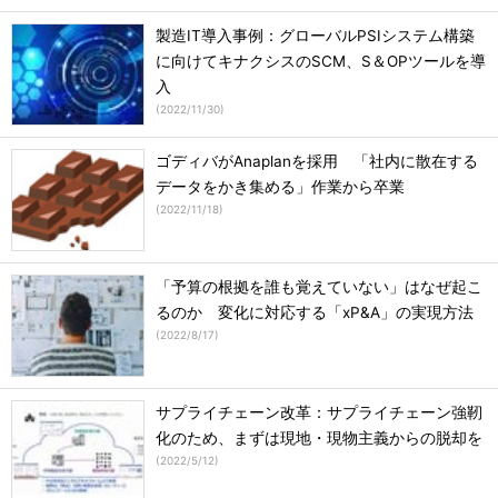
製造IT導入事例：グローバルPSIシステム構築
に向けてキナクシスのSCM、S＆OPツールを導
入
(
2022/11/30
)
ゴディバがAnaplanを採用 「社内に散在する
データをかき集める」作業から卒業
(
2022/11/18
)
「予算の根拠を誰も覚えていない」はなぜ起こ
るのか 変化に対応する「xP&A」の実現方法
(
2022/8/17
)
サプライチェーン改革：サプライチェーン強靭
化のため、まずは現地・現物主義からの脱却を
(
2022/5/12
)