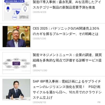
製造IT導入事例：森永乳業、AIを活用したアイ
スカテゴリー製品の新製品需要予測を推進
(
2025/4/23
)
CES 2025：パナソニックGのAI関連売上30％
のカギを握るブルーヨンダー、その戦略とは
(
2025/1/24
)
製造マネジメントニュース：企業の調達、購買
組織を多角的な視点で評価する診断サービス提
供
(
2024/11/26
)
SAP IBP導入事例：需給計画によるサプライチ
ェーンのレジリエンス強化を実現！ PSI計画
サイクルを週から日へ、10カ月でのクラウドシ
ステム立上げ
(
2024/8/13
)