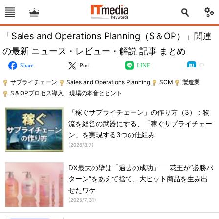
「Sales and Operations Planning（S＆OP）」関連
の最新 ニュース・レビュー・解説 記事 まとめ
Share
Post
LINE
サプライチェーン
Sales and Operations Planning
SCM
製造業
S＆OPプロセス導入 現場の本音とヒント
「稼ぐサプライチェーン」の作り方（3）：物
流を経営の武器にする、「稼ぐサプライチェー
ン」を実現する3つの仕組み
(
2026/8/7
)
DX最大の壁は「過去の成功」──花王が“必勝パ
ターン”をあえて捨て、大ヒット商品を生み出
せたワケ
(
2025/7/31
)