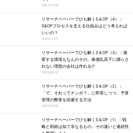
(
2012/7/20
)
リサーチペーパーでひも解くS＆OP（4）：
S&OPプロセスを支える仕組みはどう考えれば
いいの？
(
2012/7/17
)
リサーチペーパーでひも解くS＆OP（3）：激
変する環境もなんのその。株価乱高下に踊らさ
れない理想の会社は作れる!?
(
2012/6/12
)
リサーチペーパーでひも解くS＆OP（2）：
「で、それってナンボ？」に即答しつつ、予算
管理の弊害を回避する方法
(
2012/5/24
)
リサーチペーパーでひも解くS＆OP（1）：戦
略と戦術は似て非なるもの。その違いと連続性