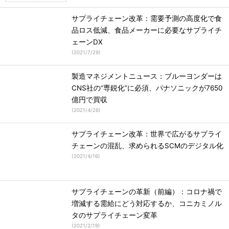
サプライチェーン改革：需要予測の高度化で食
品ロス低減、食品メーカーに必要なサプライチ
ェーンDX
(
2021/7/29
)
製造マネジメントニュース：ブルーヨンダーは
CNS社の“専鋭化”に必須、パナソニックが7650
億円で買収
(
2021/4/26
)
サプライチェーン改革：世界で広がるサプライ
チェーンの混乱、求められるSCMのデジタル化
(
2021/4/16
)
サプライチェーンの革新（前編）：コロナ禍で
増減する需給にどう対応するか、コニカミノル
タのサプライチェーン変革
(
2021/2/19
)