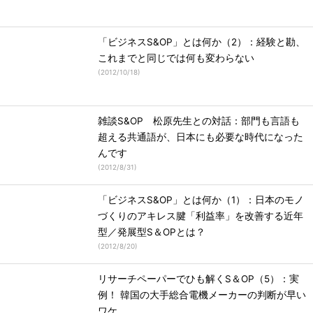
「ビジネスS&OP」とは何か（2）：経験と勘、
これまでと同じでは何も変わらない
(
2012/10/18
)
雑談S&OP 松原先生との対話：部門も言語も
超える共通語が、日本にも必要な時代になった
んです
(
2012/8/31
)
「ビジネスS&OP」とは何か（1）：日本のモノ
づくりのアキレス腱「利益率」を改善する近年
型／発展型S＆OPとは？
(
2012/8/20
)
リサーチペーパーでひも解くS＆OP（5）：実
例！ 韓国の大手総合電機メーカーの判断が早い
ワケ