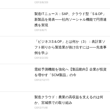
(
2013/8/20
)
製造ITニュース：SAP、クラウド型「S＆OP」
新製品を発表――社内ソーシャル機能で円滑連
携を実現
(
2013/8/7
)
「ビジネスS＆OP」とは何か（3）：表計算ソ
フト頼りから製造業が抜け出すには――先進事
例を学ぶ
(
2013/2/25
)
需給予測機能を強化へ【製品動向】企業が投資
を増やす「SCM製品」の今
(
2012/12/17
)
製造クラウド：農業の高収益を支えるのは何
か、宮城県での取り組み
(
2012/11/8
)