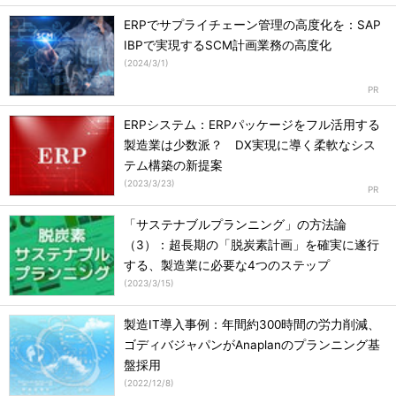
ERPでサプライチェーン管理の高度化を：SAP
IBPで実現するSCM計画業務の高度化
(
2024/3/1
)
ERPシステム：ERPパッケージをフル活用する
製造業は少数派？ DX実現に導く柔軟なシス
テム構築の新提案
(
2023/3/23
)
「サステナブルプランニング」の方法論
（3）：超長期の「脱炭素計画」を確実に遂行
する、製造業に必要な4つのステップ
(
2023/3/15
)
製造IT導入事例：年間約300時間の労力削減、
ゴディバジャパンがAnaplanのプランニング基
盤採用
(
2022/12/8
)