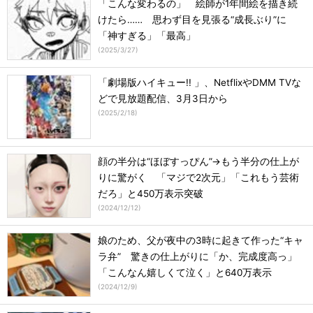
「こんな変わるの」 絵師が1年間絵を描き続
けたら…… 思わず目を見張る“成長ぶり”に
「神すぎる」「最高」
(
2025/3/27
)
「劇場版ハイキュー!! 」、NetflixやDMM TVな
どで見放題配信、3月3日から
(
2025/2/18
)
顔の半分は“ほぼすっぴん”→もう半分の仕上が
りに驚がく 「マジで2次元」「これもう芸術
だろ」と450万表示突破
(
2024/12/12
)
娘のため、父が夜中の3時に起きて作った“キャ
ラ弁” 驚きの仕上がりに「か、完成度高っ」
「こんなん嬉しくて泣く」と640万表示
(
2024/12/9
)