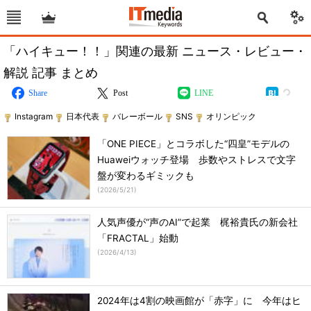
「ハイキュー！！」関連の最新 ニュース・レビュー・
解説 記事 まとめ
Share
Post
LINE
Instagram
日本代表
バレーボール
SNS
オリンピック
「ONE PIECE」とコラボした“四皇”モデルの
Huaweiウォッチ登場 歩数やストレスで文字
盤が変わるギミックも
(
2026/5/21
)
人気声優が“声のAI”で起業 梶裕貴氏の新会社
「FRACTAL」始動
(
2026/4/13
)
2024年は4割の映画館が「赤字」に 今年はヒ