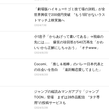
「劇場版ハイキュー!! ゴミ捨て場の決戦」が全
世界興収で200億円突破 “もう1回”がないラス
トマッチ上映実施へ
(
2024/7/8
)
小1息子「からあげって書いてある」→視線の
先には…… 爆笑の珍回答が540万再生「かわ
いいから正解にしちゃおう」「オチwww」
(
2024/6/25
)
Cocomi、「推し＆相棒」のバレー日本代表と
の出会いを告白 「遠距離恋愛してました」
(
2024/6/20
)
ジャンプの縦読みマンガアプリ「ジャンプ
TOON」登場 まずは28作品配信 “タテ専
用”の投稿サービスも
(
2024/5/29
)