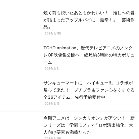
焼く前も焼いたあともかわいい！ 推しへの愛
が詰まったアップルパイに「最幸！」「芸術作
品」
(
2024/5/18
)
TOHO animation、歴代テレビアニメのノンク
レOP映像集公開へ 総尺約3時間の特大ボリュ
ーム
(
2024/5/9
)
サンキューマートに「ハイキュー!!」コラボが
帰って来た！ プチプラ＆ファン心をくすぐる
全36アイテム、先行予約受付中
(
2024/5/1
)
今期アニメは「シンカリオン」がアツい！ 新
シリーズは「学園モノ」×「ロボ演出強化」大
人向け要素も満載だった
(
2024/4/15
)