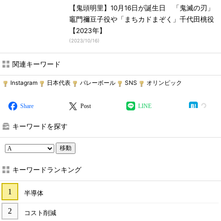
【鬼頭明里】10月16日が誕生日 「鬼滅の刃」
竈門禰豆子役や「まちカドまぞく」千代田桃役
【2023年】
(
2023/10/16
)
関連キーワード
Instagram
日本代表
バレーボール
SNS
オリンピック
Share
Post
LINE
キーワードを探す
移動
キーワードランキング
半導体
コスト削減