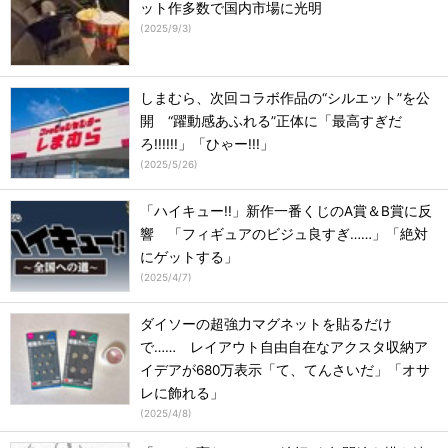
ット作多数で国内市場に光明
(
2025/9/3
)
しまむら、次回コラボ作品の“シルエット”を公
開 “躍動感あふれる”正体に「最高すぎだ
ろ!!!!!!」「ひゃー!!!」
(
2025/5/26
)
「ハイキュー!!」新作一番くじのA賞＆B賞に反
響 「フィギュアのビジュ良すぎ……」「絶対
にゲットする」
(
2025/4/7
)
ダイソーの超強力マグネットを貼るだけ
で…… レイアウト自由自在なアクスタ収納ア
イデアが680万表示「て、てんさいだ」「オサ
レに飾れる」
(
2025/4/8
)