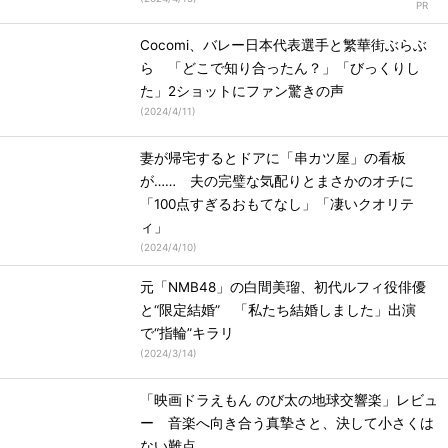
Cocomi、バレー日本代表選手と繁華街ぶらぶ
ら 「どこで知り合ったん？」「びっくりし
た」2ショットにファン驚きの声
(
2024/4/11
)
妻が帰宅するとドアに「串カツ屋」の看板
が…… 夫の完璧な気配りとまさかのオチに
「100点すぎるおもてなし」「凄いクオリテ
ィ」
(
2024/4/10
)
元「NMB48」の白間美瑠、初代ルフィ役俳優
と“限定結婚” 「私たち結婚しました」出演
で“指輪”キラリ
(
2024/3/14
)
「映画ドラえもん のび太の地球交響楽」レビュ
ー 音楽へ向き合う真摯さと、決して小さくは
ない難点