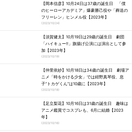
【岡本信彦】10月24日は37歳の誕生日 「僕
のヒーローアカデミア」爆豪勝己役や「葬送の
フリーレン」ヒンメル役【2023年】
(
2023/10/24
)
【須賀健太】10月19日は29歳の誕生日 劇団
「ハイキュー!!」旗揚げ公演には演出として参
加【2023年】
(
2023/10/19
)
【仲里依紗】10月18日は34歳の誕生日 劇場ア
ニメ「時をかける少女」では紺野真琴役、息
子“トカゲくん”は10歳に【2023年】
(
2023/10/18
)
【足立梨花】10月16日は31歳の誕生日 趣味は
アニメ鑑賞でコスプレも、6月に結婚【2023
年】
(
2023/10/16
)