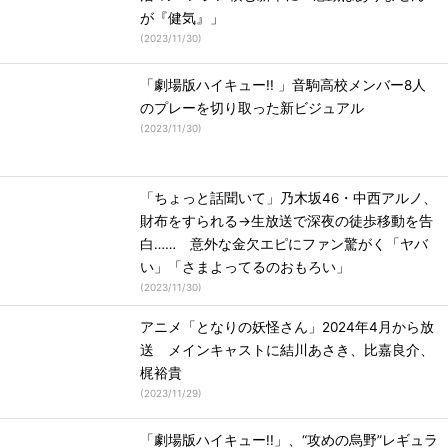
が『健気』」
(
2023/11/30
)
「劇場版ハイキュー!! 」音駒高校メンバー8人
のプレーを切り取った新ビジュアル
(
2023/11/30
)
「ちょっと話聞いて」乃木坂46・中西アルノ、
財布をすられる→生放送で深夜の徒歩移動を告
白…… 意外な金欠エピにファン驚がく「ヤバ
い」「さまよってるのおもろい」
(
2023/11/30
)
アニメ「となりの妖怪さん」2024年4月から放
送 メインキャストに結川あさき、比嘉良介、
梶裕貴
(
2023/11/29
)
「劇場版ハイキュー!!」、“攻めの烏野”レギュラ