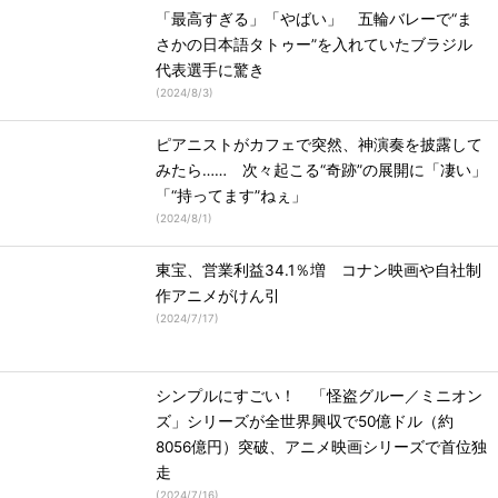
「最高すぎる」「やばい」 五輪バレーで“ま
さかの日本語タトゥー”を入れていたブラジル
代表選手に驚き
(
2024/8/3
)
ピアニストがカフェで突然、神演奏を披露して
みたら…… 次々起こる“奇跡”の展開に「凄い」
「“持ってます”ねぇ」
(
2024/8/1
)
東宝、営業利益34.1％増 コナン映画や自社制
作アニメがけん引
(
2024/7/17
)
シンプルにすごい！ 「怪盗グルー／ミニオン
ズ」シリーズが全世界興収で50億ドル（約
8056億円）突破、アニメ映画シリーズで首位独
走
(
2024/7/16
)