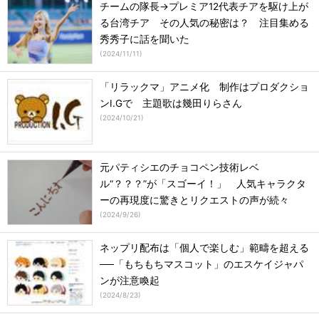
チームの隊長→プレミア12代表チアを駆け上が
る台湾チア その人気の秘密は？ 注目集める
秀秀子に話を聞いた
(
2024/11/11
)
「リラックマ」アニメ化 制作はプロダクショ
ンI.Gで 主題歌は幾田りらさん
(
2024/10/21
)
元パティシエのチョコペン技術レベ
ル“？？？”が「スゴーイ！」 人気キャラクタ
ーの再現度に驚きとリクエストの声が続々
(
2024/9/26
)
ネップリ配布は「個人で楽しむ」範疇を超える
──「もちもちマスコット」のエスケイジャパ
ンが注意喚起
(
2024/8/23
)