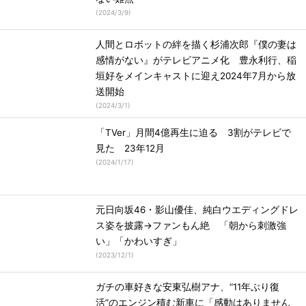
(
2024/3/9
)
人間とロボットの絆を描く杉浦次郎『僕の妻は
感情がない』がテレビアニメ化 豊永利行、稲
垣好をメインキャストに迎え2024年7月から放
送開始
(
2024/3/1
)
「TVer」月間4億再生に迫る 3割がテレビで
見た 23年12月
(
2024/1/17
)
元日向坂46・影山優佳、純白ウエディングドレ
ス姿を披露→ファンもん絶 「朝から刺激強
い」「かわいすぎ」
(
2023/12/1
)
ガチの車好きな安東弘樹アナ、“11年ぶり復
活”のエンジン積む新車に「感動はありません