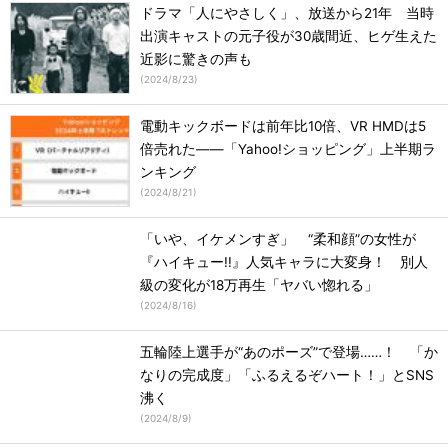
ドラマ「人にやさしく」、放送から21年 当時
出演キャストの元子役が30歳間近、ヒゲ生えた
近影に驚きの声も
(
2024/8/23
)
電動キックボードは前年比10倍、VR HMDは5
倍売れた――「Yahoo!ショッピング」上半期ラ
ンキング
(
2024/8/21
)
「いや、イケメンすぎ」 “柔和顔”の女性が
『ハイキュー!!』人気キャラに大変身！ 別人
級の変化が18万再生「ヤバい惚れる」
(
2024/8/16
)
五輪陸上選手が“あのポーズ”で登場……！ 「か
なりの完成度」「ふるえるぞハート！」とSNS
沸く
(
2024/8/9
)