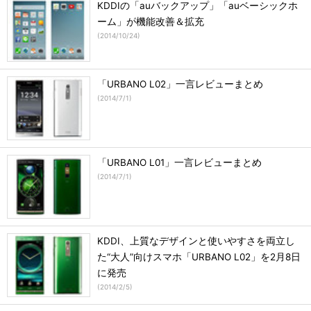
KDDIの「auバックアップ」「auベーシックホ
ーム」が機能改善＆拡充
(
2014/10/24
)
「URBANO L02」一言レビューまとめ
(
2014/7/1
)
「URBANO L01」一言レビューまとめ
(
2014/7/1
)
KDDI、上質なデザインと使いやすさを両立し
た“大人”向けスマホ「URBANO L02」を2月8日
に発売
(
2014/2/5
)