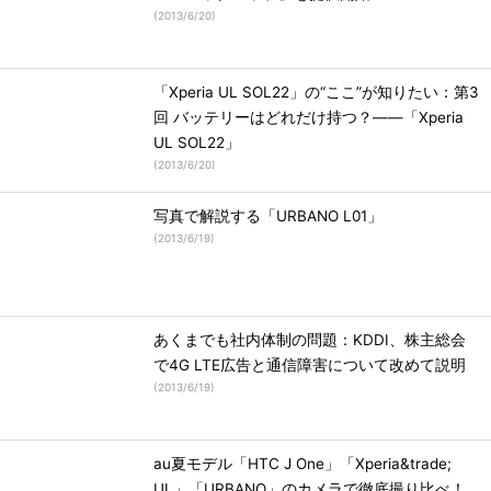
(
2013/6/20
)
「Xperia UL SOL22」の“ここ”が知りたい：第3
回 バッテリーはどれだけ持つ？――「Xperia
UL SOL22」
(
2013/6/20
)
写真で解説する「URBANO L01」
(
2013/6/19
)
あくまでも社内体制の問題：KDDI、株主総会
で4G LTE広告と通信障害について改めて説明
(
2013/6/19
)
au夏モデル「HTC J One」「Xperia&trade;
UL」「URBANO」のカメラで徹底撮り比べ！