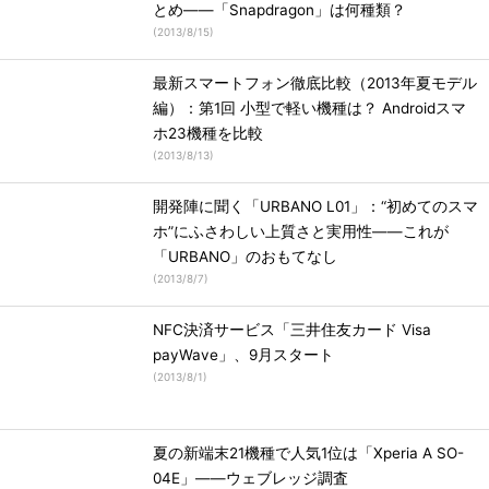
とめ――「Snapdragon」は何種類？
(
2013/8/15
)
最新スマートフォン徹底比較（2013年夏モデル
編）：第1回 小型で軽い機種は？ Androidスマ
ホ23機種を比較
(
2013/8/13
)
開発陣に聞く「URBANO L01」：“初めてのスマ
ホ”にふさわしい上質さと実用性――これが
「URBANO」のおもてなし
(
2013/8/7
)
NFC決済サービス「三井住友カード Visa
payWave」、9月スタート
(
2013/8/1
)
夏の新端末21機種で人気1位は「Xperia A SO-
04E」――ウェブレッジ調査