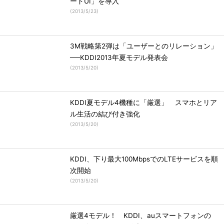
ードUI」を導入
(
2013/5/23
)
3M戦略第2弾は「ユーザーとのリレーション」
──KDDI2013年夏モデル発表会
(
2013/5/20
)
KDDI夏モデル4機種に「厳選」 スマホとリア
ル生活の結び付き強化
(
2013/5/20
)
KDDI、下り最大100MbpsでのLTEサービスを順
次開始
(
2013/5/20
)
厳選4モデル！ KDDI、auスマートフォンの