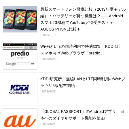
最新スマートフォン徹底比較（2013年夏モデル
編）：バッテリーが持つ機種は？――Android
スマホ23機種でYouTube／待受テスト＋
AQUOS PHONE比較も
(
2013/10/8
)
Wi-FiとLTEの同時利用で快適閲覧 KDDI研、
スマホ向けWebブラウザ「predio」
(
2013/9/26
)
KDDI研究所、無線LANとLTE同時利用のWebブ
ラウザβ版配布開始
(
2013/9/26
)
「GLOBAL PASSPORT」のAndroidアプリ、日
本へのダイヤルサポート機能を追加
(
2013/9/2
)