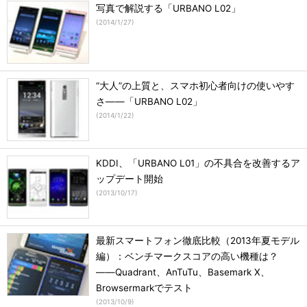
写真で解説する「URBANO L02」
(
2014/1/27
)
“大人”の上質と、スマホ初心者向けの使いやす
さ――「URBANO L02」
(
2014/1/22
)
KDDI、「URBANO L01」の不具合を改善するア
ップデート開始
(
2013/10/17
)
最新スマートフォン徹底比較（2013年夏モデル
編）：ベンチマークスコアの高い機種は？
――Quadrant、AnTuTu、Basemark X、
Browsermarkでテスト
(
2013/10/9
)