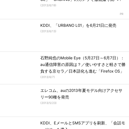
(
2013/6/19
)
KDDI、「URBANO L01」を6月21日に発売
(
2013/6/13
)
石野純也のMobile Eye（5月27日～6月7日）：
au通信障害の原因は？／使いやすさと軽さで勝
負する京セラ／日本語化も進む「Firefox OS」
(
2013/6/7
)
エレコム、auの2013年夏モデル向けアクセサ
リー90種を発売
(
2013/5/23
)
KDDI、EメールとSMSアプリを刷新、「会話モ