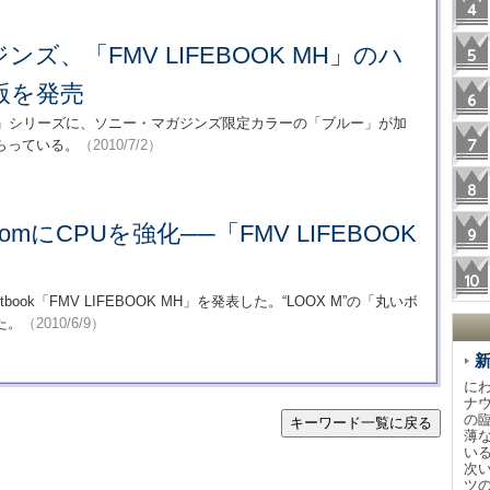
ズ、「FMV LIFEBOOK MH」のハ
版を発売
OOK MH」シリーズに、ソニー・マガジンズ限定カラーの「ブルー」が加
らっている。
（2010/7/2）
omにCPUを強化──「FMV LIFEBOOK
ook「FMV LIFEBOOK MH」を発表した。“LOOX M”の「丸いボ
た。
（2010/6/9）
に
ナ
の
キーワード一覧に戻る
薄
い
次
ツ