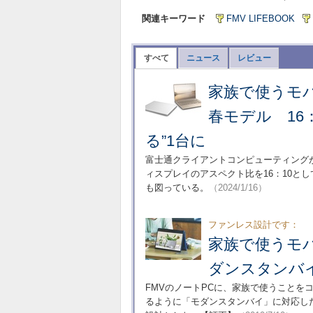
関連キーワード
FMV LIFEBOOK
すべて
ニュース
レビュー
家族で使うモバイ
春モデル 16
る”1台に
富士通クライアントコンピューティング
ィスプレイのアスペクト比を16：10と
も図っている。
（2024/1/16）
ファンレス設計です：
家族で使うモバイ
ダンスタンバイ
FMVのノートPCに、家族で使うことを
るように「モダンスタンバイ」に対応し