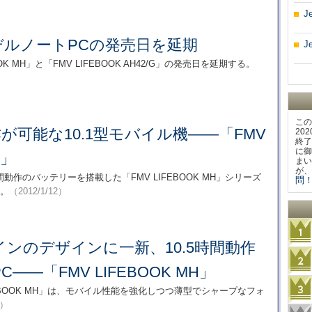
J
デルノートPCの発売日を延期
J
OK MH」と「FMV LIFEBOOK AH42/G」の発売日を延期する。
この
作が可能な10.1型モバイル機――「FMV
20
終了
に御
H」
まい
が、
動作のバッテリーを搭載した「FMV LIFEBOOK MH」シリーズ
問！
た。
（2012/1/12）
ンのデザインに一新、10.5時間動作
――「FMV LIFEBOOK MH」
IFEBOOK MH」は、モバイル性能を強化しつつ薄型でシャープなフォ
2）