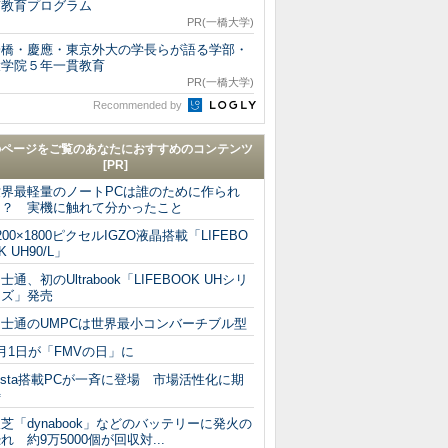
貫教育プログラム
PR(一橋大学)
一橋・慶應・東京外大の学長らが語る学部・
大学院５年一貫教育
PR(一橋大学)
Recommended by
のページをご覧のあなたにおすすめのコンテンツ
[PR]
世界最軽量のノートPCは誰のために作られ
た？ 実機に触れて分かったこと
200×1800ピクセルIGZO液晶搭載「LIFEBO
K UH90/L」
士通、初のUltrabook「LIFEBOOK UHシリ
ーズ」発売
富士通のUMPCは世界最小コンバーチブル型
月1日が「FMVの日」に
ista搭載PCが一斉に登場 市場活性化に期
待
芝「dynabook」などのバッテリーに発火の
れ 約9万5000個が回収対...