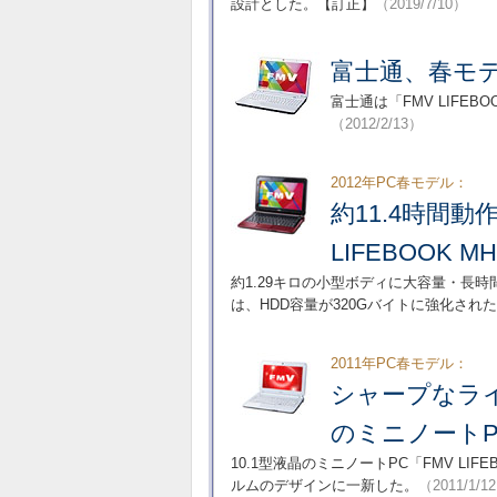
設計とした。【訂正】
（2019/7/10）
富士通、春モ
富士通は「FMV LIFEBO
（2012/2/13）
2012年PC春モデル：
約11.4時間動
LIFEBOOK M
約1.29キロの小型ボディに大容量・長時間
は、HDD容量が320Gバイトに強化され
2011年PC春モデル：
シャープなライ
のミニノートPC
10.1型液晶のミニノートPC「FMV L
ルムのデザインに一新した。
（2011/1/1