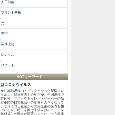
人工知能
プリント基板
売上
災害
業務改善
レンタル
ロボット
HOTキーワード
新型コロナウイルス
わかに地球規模のトピックとなった新型コロ
ウイルス。健康被害も心配だが、全国規模で
臨時休校、マスクやトイレットペーパーの品
など市民の日常生活への影響も大きくなって
る。これに対し企業からの支援策の発表も相
いでいるが、特に今回は子供向けのコンテン
の無料提供の動きが顕著なようだ。一方産業