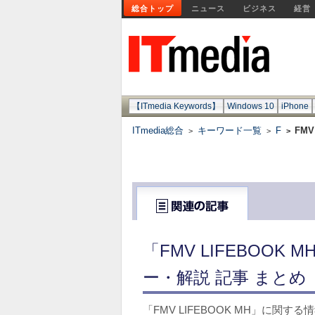
総合トップ
ニュース
ビジネス
経営
【ITmedia Keywords】
Windows 10
iPhone
ITmedia総合
キーワード一覧
F
FMV
>
>
>
「FMV LIFEBOO
ー・解説 記事 まとめ
「FMV LIFEBOOK MH」に関