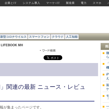
企業とIT
システム導入
マーケ×IT
製造業
電力
スマホ
新型コロナウイルス
スマートフォン
クラウド
人工知能
 LIFEBOOK MH
推
徹
ら
「
機
i
え
装
K MH」関連の最新 ニュース・レビュ
ケ
「
する情報が集まったページです。