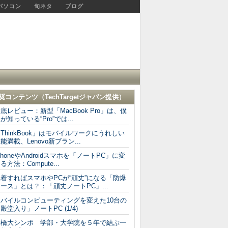
パソコン
旬ネタ
ブログ
奨コンテンツ（
TechTargetジャパン
提供）
底レビュー：新型「MacBook Pro」は、僕
が知っている“Pro”では...
ThinkBook」はモバイルワークにうれしい
能満載、Lenovo新ブラン...
PhoneやAndroidスマホを「ノートPC」に変
る方法：Compute...
着すればスマホやPCが“頑丈”になる「防爆
ース」とは？：「頑丈ノートPC」...
モバイルコンピューティングを変えた10台の
殿堂入り」ノートPC (1/4)
一橋大シンポ 学部・大学院を５年で結ぶ一