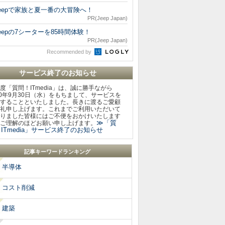
eepで家族と夏一番の大冒険へ！
PR(Jeep Japan)
eepの7シーターを85時間体験！
PR(Jeep Japan)
Recommended by
サービス終了のお知らせ
度「質問！ITmedia」は、誠に勝手ながら
20年9月30日（水）をもちまして、サービスを
することといたしました。長きに渡るご愛顧
礼申し上げます。これまでご利用いただいて
りました皆様にはご不便をおかけいたします
≫「質
ご理解のほどお願い申し上げます。
ITmedia」サービス終了のお知らせ
記事キーワードランキング
半導体
コスト削減
建築