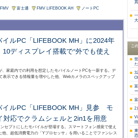
FMV
富士通
FMV LIFEBOOK AH
ノートPC
ルPC「LIFEBOOK MH」に2024年
こ
：10ディスプレイ搭載で“外でも使え
が、家庭内での利用を想定したモバイルノートPCを一新する。デ
3
して表示できる情報量を増やした他、Webカメラのスペックアップ
O
富
ルPC「LIFEBOOK MH」見参 モ
2
対応でクラムシェルと2in1を用意
V
コンセプトにしたモバイルが登場する。スマートフォン感覚で使え
東
た他、超低消費電力の「Yプロセッサ」を用いることでファンレス
恐