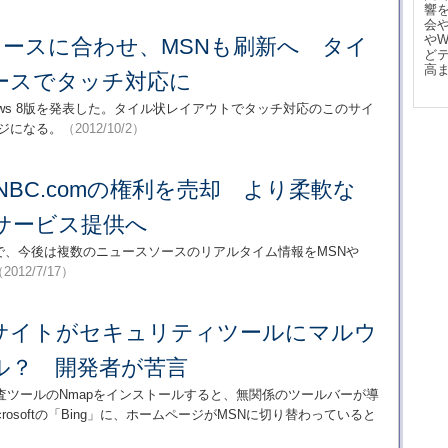
響
会
や
8リリースに合わせ、MSNも刷新へ タイ
ど
高
ースでタッチ対応に
indows 8版を発表した。タイル状レイアウトでタッチ対応のこのサイ
ページになる。
（2012/10/2）
、MSNBC.comの権利を売却 より柔軟な
サービス提供へ
とで、今後は複数のニュースソースのリアルタイム情報をMSNや
2012/7/17）
サイトがセキュリティツールにマルウ
ル？ 開発者が苦言
査ツールのNmapをインストールすると、無関係のツールバーが導
osoftの「Bing」に、ホームページがMSNに切り替わっていると