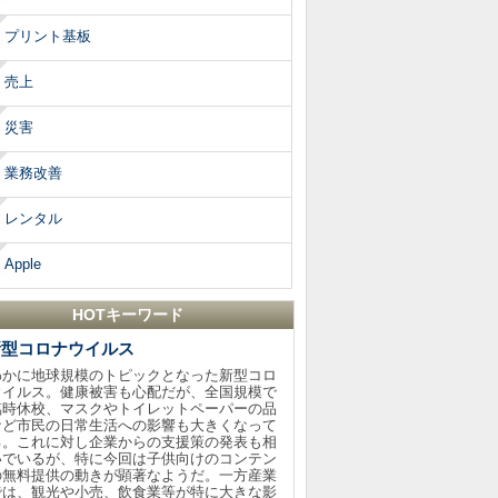
プリント基板
売上
災害
業務改善
レンタル
Apple
HOTキーワード
新型コロナウイルス
わかに地球規模のトピックとなった新型コロ
ウイルス。健康被害も心配だが、全国規模で
臨時休校、マスクやトイレットペーパーの品
など市民の日常生活への影響も大きくなって
る。これに対し企業からの支援策の発表も相
いでいるが、特に今回は子供向けのコンテン
の無料提供の動きが顕著なようだ。一方産業
では、観光や小売、飲食業等が特に大きな影