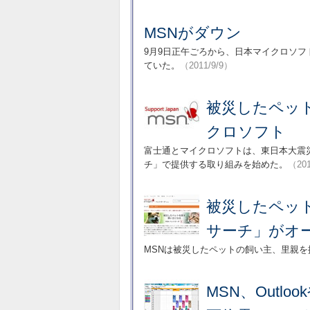
MSNがダウン
9月9日正午ごろから、日本マイクロソフトお
ていた。
（2011/9/9）
被災したペッ
クロソフト
富士通とマイクロソフトは、東日本大震災
チ」で提供する取り組みを始めた。
（201
被災したペッ
サーチ」がオ
MSNは被災したペットの飼い主、里親を
MSN、Outlo