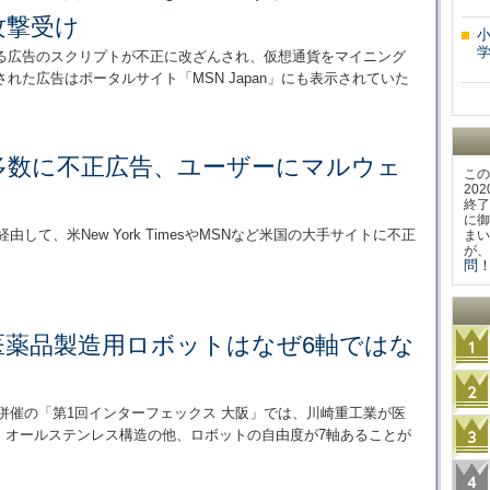
攻撃受け
学
する広告のスクリプトが不正に改ざんされ、仮想通貨をマイニング
れた広告はポータルサイト「MSN Japan」にも表示されていた
多数に不正広告、ユーザーにマルウェ
この
20
終了
に御
経由して、米New York TimesやMSNなど米国の大手サイトに不正
まい
が、
問！
医薬品製造用ロボットはなぜ6軸ではな
と併催の「第1回インターフェックス 大阪」では、川崎重工業が医
展。オールステンレス構造の他、ロボットの自由度が7軸あることが