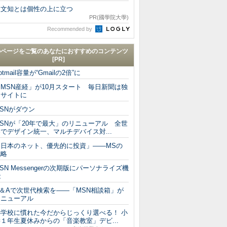
人文知とは個性の上に立つ
PR(國學院大學)
Recommended by
のページをご覧のあなたにおすすめのコンテンツ
[PR]
otmail容量が“Gmailの2倍”に
MSN産経」が10月スタート 毎日新聞は独
自サイトに
SNがダウン
SNが「20年で最大」のリニューアル 全世
でデザイン統一、マルチデバイス対...
「日本のネット、優先的に投資」――MSの
戦略
SN Messengerの次期版にパーソナライズ機
能
Q＆Aで次世代検索を――「MSN相談箱」が
リニューアル
小学校に慣れた今だからじっくり選べる！ 小
１年生夏休みからの「音楽教室」デビ...