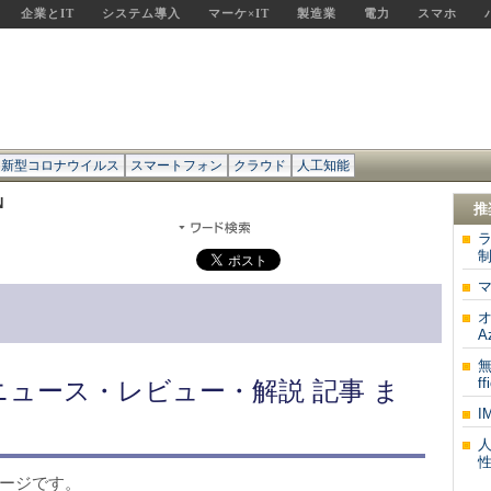
企業とIT
システム導入
マーケ×IT
製造業
電力
スマホ
新型コロナウイルス
スマートフォン
クラウド
人工知能
N
推
制
オ
A
無
ff
ニュース・レビュー・解説 記事 ま
I
ページです。