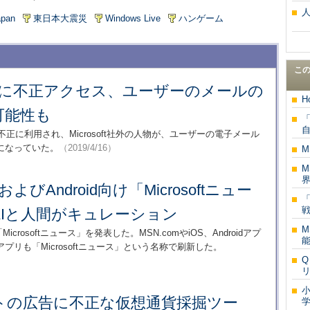
pan
東日本大震災
Windows Live
ハンゲーム
こ
やMSNに不正アクセス、ユーザーのメールの
H
可能性も
「
が不正に利用され、Microsoft社外の人物が、ユーザーの電子メール
になっていた。
（2019/4/16）
M
M
界
OSおよびAndroid向け「Microsoftニュー
Iと人間がキュレーション
M
Microsoftニュース」を発表した。MSN.comやiOS、Androidアプ
リも「Microsoftニュース」という名称で刷新した。
トの広告に不正な仮想通貨採掘ツー
学