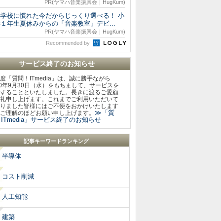
PR(ヤマハ音楽振興会｜HugKum)
小学校に慣れた今だからじっくり選べる！ 小
１年生夏休みからの「音楽教室」デビ...
PR(ヤマハ音楽振興会｜HugKum)
Recommended by
サービス終了のお知らせ
度「質問！ITmedia」は、誠に勝手ながら
20年9月30日（水）をもちまして、サービスを
することといたしました。長きに渡るご愛顧
礼申し上げます。これまでご利用いただいて
りました皆様にはご不便をおかけいたします
≫「質
ご理解のほどお願い申し上げます。
ITmedia」サービス終了のお知らせ
記事キーワードランキング
半導体
コスト削減
人工知能
建築