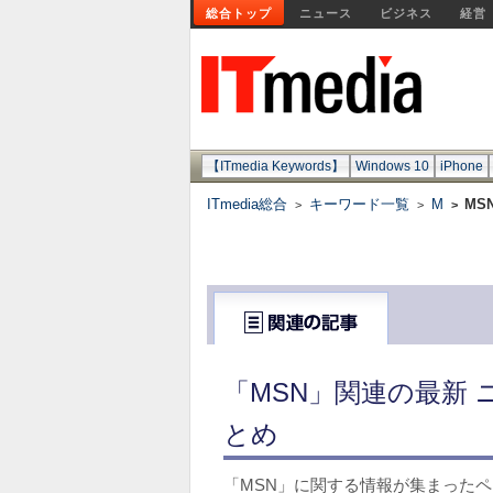
総合トップ
ニュース
ビジネス
経営
【ITmedia Keywords】
Windows 10
iPhone
ITmedia総合
キーワード一覧
M
MS
>
>
>
「MSN」関連の最新 
とめ
「MSN」に関する情報が集まった