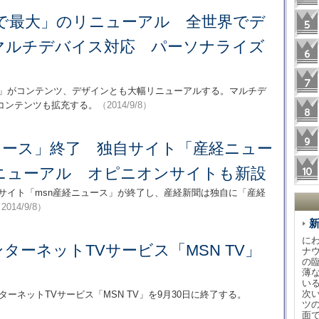
年で最大」のリニューアル 全世界でデ
マルチデバイス対応 パーソナライズ
N」がコンテンツ、デザインとも大幅リニューアルする。マルチデ
コンテンツも拡充する。
（2014/9/8）
ュース」終了 独自サイト「産経ニュー
ニューアル オピニオンサイトも新設
サイト「msn産経ニュース」が終了し、産経新聞は独自に「産経
2014/9/8）
に
、インターネットTVサービス「MSN TV」
ナ
の
薄
い
次
たインターネットTVサービス「MSN TV」を9月30日に終了する。
ツ
面