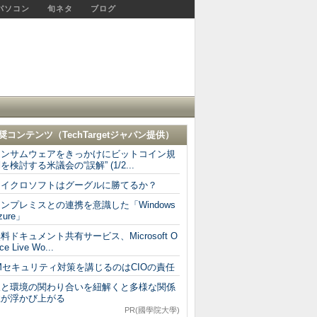
パソコン
旬ネタ
ブログ
奨コンテンツ（
TechTargetジャパン
提供）
ランサムウェアをきっかけにビットコイン規
を検討する米議会の“誤解” (1/2...
マイクロソフトはグーグルに勝てるか？
ンプレミスとの連携を意識した「Windows
zure」
料ドキュメント共有サービス、Microsoft O
ice Live Wo...
Mセキュリティ対策を講じるのはCIOの責任
人と環境の関わり合いを紐解くと多様な関係
性が浮かび上がる
PR(國學院大學)