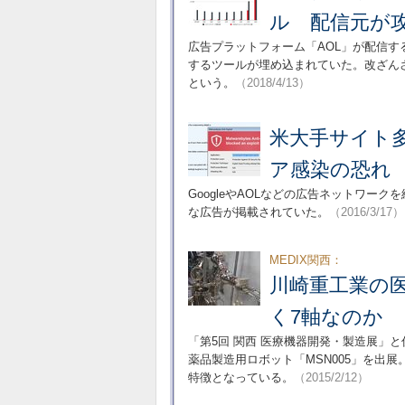
ル 配信元が
広告プラットフォーム「AOL」が配信
するツールが埋め込まれていた。改ざんさ
という。
（2018/4/13）
米大手サイト
ア感染の恐れ
GoogleやAOLなどの広告ネットワークを
な広告が掲載されていた。
（2016/3/17）
MEDIX関西：
川崎重工業の
く7軸なのか
「第5回 関西 医療機器開発・製造展」
薬品製造用ロボット「MSN005」を出
特徴となっている。
（2015/2/12）