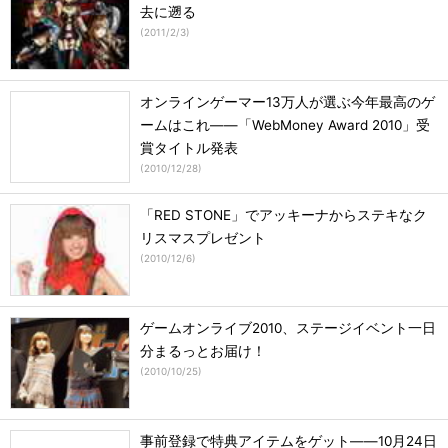
去に遡る
(
2011/2/3
)
オンラインゲーマー13万人が選ぶ今年最高のゲ
ームはこれ――「WebMoney Award 2010」受
賞タイトル発表
(
2010/12/28
)
「RED STONE」でアッキーナからステキなク
リスマスプレゼント
(
2010/12/6
)
ゲームオンライブ2010、ステージイベント一日
分まるっとお届け！
(
2010/10/25
)
事前登録で特典アイテムをゲット――10月24日