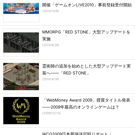
開催「ゲームオンLIVE2010」事前登録受付開始
(
2010/10/9
)
MMORPG「RED STONE」大型アップデートを
実施
(
2010/8/26
)
霊術師の追加を始めとした大型アップデート実
装へ――「RED STONE」
(
2010/4/16
)
「WebMoney Award 2009」授賞タイトル発表
――2009年最高のオンラインゲームは？
(
2009/12/14
)
WCG2009日本最強決定戦リポート：