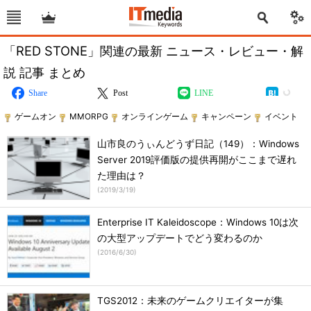
「RED STONE」関連の最新 ニュース・レビュー・解
説 記事 まとめ
Share
Post
LINE
ゲームオン
MMORPG
オンラインゲーム
キャンペーン
イベント
山市良のうぃんどうず日記（149）：Windows
Server 2019評価版の提供再開がここまで遅れ
た理由は？
(
2019/3/19
)
Enterprise IT Kaleidoscope：Windows 10は次
の大型アップデートでどう変わるのか
(
2016/6/30
)
TGS2012：未来のゲームクリエイターが集