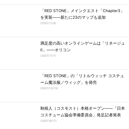
「RED STONE」メインクエスト「Chapter3」
を実装――新たに23のマップも追加
(
2007/11/6
)
満足度の高いオンラインゲームは「リネージュ
II」――オリコン
(
2007/11/1
)
「RED STONE」の「リトルウィッチ コスチュ
ーム魔法服／ウィッグ」を発売
(
2007/10/15
)
秋桜人（コスモスト）本格オープン――「日本
コスチューム協会準備委員会」発足記者発表
(
2007/8/17
)