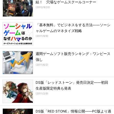
結！ 穴場なゲームスクールコーナー
(
2012/9/22
)
「基本無料」でビジネスをする方法――ソーシ
ャルゲームのマネタイズ戦略
(
2011/9/9
)
週間ゲームソフト販売ランキング：ワンピース
強し
(
2011/6/2
)
DS版「レッドストーン」発売日決定――初回
生産版限定特典も発表
(
2011/2/9
)
DS版「RED STONE」情報公開――PC版より過