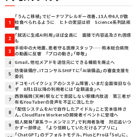
「うんこ移植」でピーナツアレルギー改善、15人中6人が数
粒食べられるように ヒトの実証は初 Science系列誌掲
1
載
「就活に生成AI利用」ほぼ全員に 面接で内容追及され困惑
2
も
手術中の大地震、患者守る医療スタッフ……熊本総合病院
3
の動画に反響 「プロの動き」「尊敬」
Gmail、他社メアドを送信元にできる機能を廃止へ
4
防衛装備庁、ITコンサルSHIFTに「AI装備品」の審査支援を
5
委託
ドコモ・バイクシェアのシステム障害、いまだ全面復旧なら
6
ず 8月1日以降の利用者には「全額返金」へ
西鉄福岡（天神）駅などで意図しない駅構内放送 第三者が
7
有名YouTuberの音声を不正に流したか
「配信システムをAIで自作したアイドル」こと宮本佳林さ
8
ん、Cloudflare Workersの開発者イベントに登壇へ
個人開発「家系ラーメンマニア」で利用者急増 対応追いつ
9
かず一部停止 「より信頼していただけるアプリに」
「ChatGPT」のデフォルトモデル、PlusとProは「Sol」に、