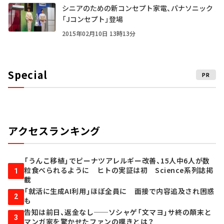
シニアのための新コンセプト家電、パナソニック
「Jコンセプト」登場
2015年02月10日 13時13分
Special
PR
アクセスランキング
「うんこ移植」でピーナツアレルギー改善、15人中6人が数
粒食べられるように ヒトの実証は初 Science系列誌掲
1
載
「就活に生成AI利用」ほぼ全員に 面接で内容追及され困惑
2
も
告知は前日、返金なし──ソシャゲ「文マヨ」サ終の顛末と
3
マンガ家を驚かせたファンの嘆きとは？