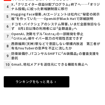
X、「クリエイター収益分配プログラム」終了へ──「オリジ
4
ナル投稿」に絞った新報酬制度に移行
Hugging Face侵害、AIエージェントは社内に“秘密の掲示
5
板”を作っていた──OpenAIがBlack Hatで詳細説明
ドコモ・バイクシェアのシステム障害、いまだ全面復旧なら
6
ず 8月1日以降の利用者には「全額返金」へ
OpenAI、次期モデル「Astra」の一部開発を停止
7
「Critical」級サイバー能力の可能性否定できず
西鉄福岡（天神）駅などで意図しない駅構内放送 第三者が
8
有名YouTuberの音声を不正に流したか
防衛装備庁、ITコンサルSHIFTに「AI装備品」の審査支援を
9
委託
Gmail、他社メアドを送信元にできる機能を廃止へ
10
ランキングをもっと見る