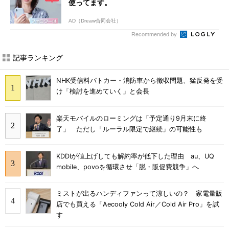
使ってます。
AD（Dreaw合同会社）
Recommended by
記事ランキング
NHK受信料パトカー・消防車から徴収問題、猛反発を受
け「検討を進めていく」と会長
楽天モバイルのローミングは「予定通り9月末に終
了」 ただし「ルーラル限定で継続」の可能性も
KDDIが値上げしても解約率が低下した理由 au、UQ
mobile、povoを循環させ「脱・販促費競争」へ
ミストが出るハンディファンって涼しいの？ 家電量販
店でも買える「Aecooly Cold Air／Cold Air Pro」を試
す