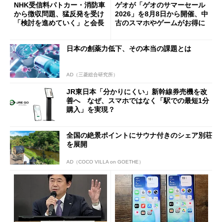
NHK受信料パトカー・消防車
ゲオが「ゲオのサマーセール
から徴収問題、猛反発を受け
2026」を8月8日から開催、中
「検討を進めていく」と会長
古のスマホやゲームがお得に
日本の創薬力低下、その本当の課題とは
AD（三菱総合研究所）
JR東日本「分かりにくい」新幹線券売機を改
善へ なぜ、スマホではなく「駅での最短1分
購入」を実現？
全国の絶景ポイントにサウナ付きのシェア別荘
を展開
AD（COCO VILLA on GOETHE）