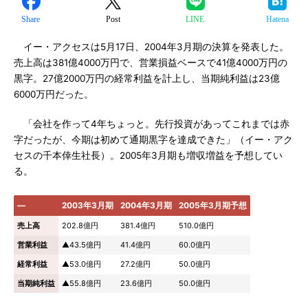
Share
Post
LINE
Hatena
イー・アクセスは5月17日、2004年3月期の決算を発表した。
売上高は381億4000万円で、営業損益ベースで41億4000万円の
黒字。27億2000万円の経常利益を計上し、当期純利益は23億
6000万円だった。
「会社を作って4年ちょっと。先行投資があってこれまでは赤
字だったが、今期は初めて通期黒字を達成できた」（イー・アク
セスの千本倖生社長）。2005年3月期も増収増益を予想してい
る。
―
2003年3月期
2004年3月期
2005年3月期予想
売上高
202.8億円
381.4億円
510.0億円
営業利益
▲43.5億円
41.4億円
60.0億円
経常利益
▲53.0億円
27.2億円
50.0億円
当期純利益
▲55.8億円
23.6億円
50.0億円