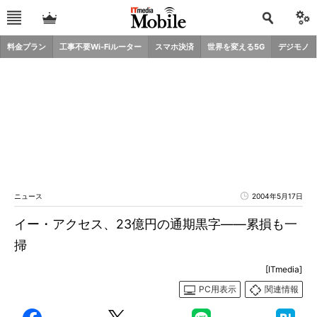
料金プラン
工事不要Wi-Fiルーター
スマホ決済
世界を変える5G
デジモノ
ニュース
2004年5月17日
イー・アクセス、23億円の通期黒字――累損も一
掃
[ITmedia]
PC用表示
関連情報