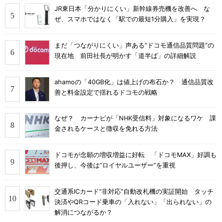
JR東日本「分かりにくい」新幹線券売機を改善へ な
ぜ、スマホではなく「駅での最短1分購入」を実現？
まだ「つながりにくい」声ある“ドコモ通信品質問題”の
現在地 前田社長が明かす「道半ば」の詳細解説
ahamoの「40GB化」は値上げの布石か？ 通信品質改
善と料金設定で揺れるドコモの戦略
なぜ？ カーナビが「NHK受信料」対象になるワケ 課
金されるケースと徴収を免れる方法
ドコモが念願の増収増益に好転 「ドコモMAX」好調も
後押し、今後は“ロイヤルユーザー”を重視
交通系ICカード“非対応”自動改札機の実証開始 タッチ
決済やQRコード乗車の「入れない」「出られない」の
解消につながるか？