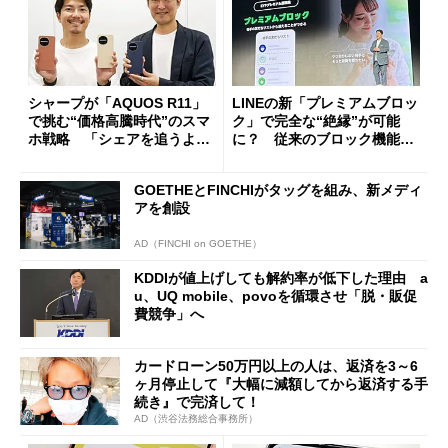
シャープが「AQUOS R11」
LINEの新「プレミアムブロッ
で挑む“価格高騰時代”のスマ
ク」で完全な“絶縁”が可能
ホ戦略 「シェアを追うより
に？ 従来のブロック機能と
も既存ユーザーを大切に」
の決定的な違い
GOETHEとFINCHIがタッグを組み、新メディ
アを創設
AD（FINCHI on GOETHE）
KDDIが値上げしても解約率が低下した理由 a
u、UQ mobile、povoを循環させ「脱・販促
費競争」へ
カードローン50万円以上の人は、返済を3～6
ヶ月停止して『大幅に減額してから返済する手
続き』で完済して！
AD（渋谷法務総合事務所）