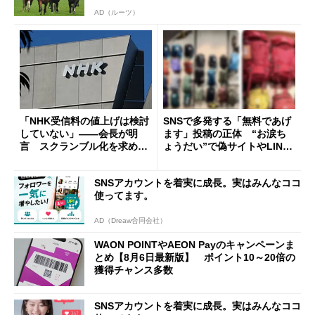
AD（ルーツ）
「NHK受信料の値上げは検討
SNSで多発する「無料であげ
していない」――会長が明
ます」投稿の正体 “お涙ち
言 スクランブル化を求める
ょうだい”で偽サイトやLINE
声絶えず
へ誘導するカラクリ
SNSアカウントを着実に成長。実はみんなココ
使ってます。
AD（Dreaw合同会社）
WAON POINTやAEON Payのキャンペーンま
とめ【8月6日最新版】 ポイント10～20倍の
獲得チャンス多数
SNSアカウントを着実に成長。実はみんなココ