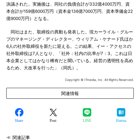
決議された。実施後は、同社の負債合計が332億4000万円、資
本合計が159億6000万円（資本金136億7000万円、資本準備金22
億9000万円）となる。
同社はまた、取締役の異動も発表した。現カーライル・グルー
プのマネージング・ディレクター、ウィリアム・ケナード氏ほか
6人の社外取締役を新たに迎える。この結果、イー・アクセスの
社外取締役は7人となり、「社外：社内の比率が7：3。これは日
本企業としてはかなり稀有だと聞いている。経営の透明性を高め
るため、大改革を行った」（同氏）。
Copyright © ITmedia, Inc. All Rights Reserved.
関連情報
Share
Post
LINE
Hatena
関連記事