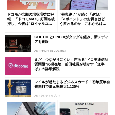
ドコモが念願の増収増益に好
“特典終了”が続く「d払い」
転 「ドコモMAX」好調も後
「dポイント」のお得さはど
押し、今後は“ロイヤルユー
う変わるのか これからは
ザー”を重視
「dカード」の利用が得策？
GOETHEとFINCHIがタッグを組み、新メディ
アを創設
AD（FINCHI on GOETHE）
まだ「つながりにくい」声ある“ドコモ通信品
質問題”の現在地 前田社長が明かす「道半
ば」の詳細解説
マイルが超たまるビジネスカード！初年度年会
費無料で還元率最大1.125%
AD（クレディセゾン）