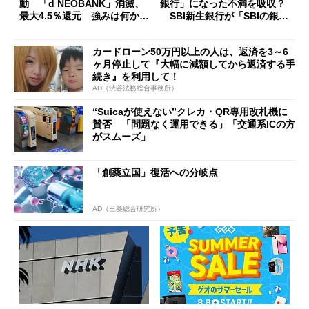
動 「d NEOBANK」消滅、
銀行」になった不満を吸収？
最大4.5％還元 強みは何か解
SBI新生銀行が「SBIの銀
説
行」として最大5.2万円のキャ
ッシュバックキャンペーンを
カードローン50万円以上の人は、返済を3～6
開催
ヶ月停止して『大幅に減額してから返済する手
続き』を利用して！
AD（渋谷法務総合事務所）
“Suicaが使えない”クレカ・QR専用改札機に
賛否 「問題なく運用できる」「交通系ICの方
がスムーズ」
「創薬立国」復活への分岐点
AD（三菱総合研究所）