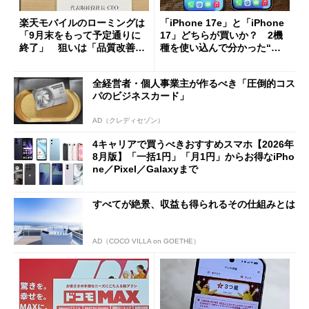
楽天モバイルのローミングは
「iPhone 17e」と「iPhone
「9月末をもって予定通りに
17」どちらが買いか？ 2機
終了」 狙いは「品質改善」
種を使い込んで分かった“ス
ただし「ルーラル限定で期
ペック表にない違い”
限を切った新契約」の可能性
全経営者・個人事業主が作るべき「圧倒的コス
も
パのビジネスカード」
AD（クレディセゾン）
4キャリアで買うべきおすすめスマホ【2026年
8月版】「一括1円」「月1円」からお得なiPho
ne／Pixel／Galaxyまで
すべてが絶景、収益も得られるその仕組みとは
AD（COCO VILLA on GOETHE）