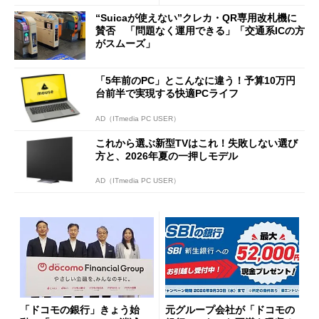
ッシュバックキャンペーンを
“Suicaが使えない”クレカ・QR専用改札機に
開催
賛否 「問題なく運用できる」「交通系ICの方
がスムーズ」
「5年前のPC」とこんなに違う！予算10万円
台前半で実現する快適PCライフ
AD（ITmedia PC USER）
これから選ぶ新型TVはこれ！失敗しない選び
方と、2026年夏の一押しモデル
AD（ITmedia PC USER）
「ドコモの銀行」きょう始
元グループ会社が「ドコモの