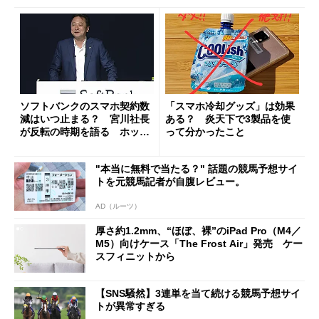
ソフトバンクのスマホ契約数
「スマホ冷却グッズ」は効果
減はいつ止まる？ 宮川社長
ある？ 炎天下で3製品を使
が反転の時期を語る ホッピ
って分かったこと
ング対策は「真剣にやりすぎ
た」
"本当に無料で当たる？" 話題の競馬予想サイ
トを元競馬記者が自腹レビュー。
AD（ルーツ）
厚さ約1.2mm、“ほぼ、裸”のiPad Pro（M4／
M5）向けケース「The Frost Air」発売 ケー
スフィニットから
【SNS騒然】3連単を当て続ける競馬予想サイ
トが異常すぎる