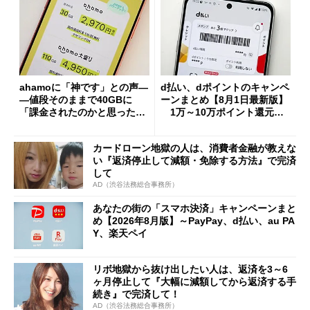
ahamoに「神です」との声―
d払い、dポイントのキャンペ
―値段そのままで40GBに
ーンまとめ【8月1日最新版】
「課金されたのかと思った」
1万～10万ポイント還元の
と戸惑いも
施策がめじろ押し
カードローン地獄の人は、消費者金融が教えな
い『返済停止して減額・免除する方法』で完済
して
AD（渋谷法務総合事務所）
あなたの街の「スマホ決済」キャンペーンまと
め【2026年8月版】～PayPay、d払い、au PA
Y、楽天ペイ
リボ地獄から抜け出したい人は、返済を3～6
ヶ月停止して『大幅に減額してから返済する手
続き』で完済して！
AD（渋谷法務総合事務所）