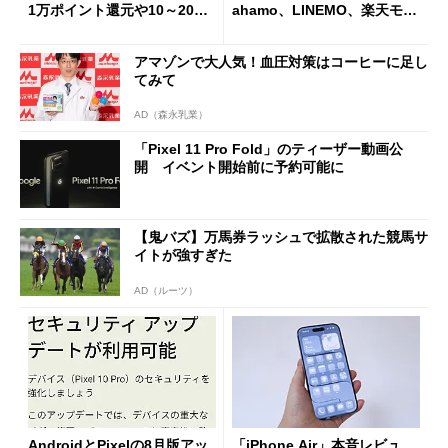
1万ポイント還元や10～20％
ahamo、LINEMO、楽天モバ
還元あり
イルよりもお得？
アマゾンで大人気！血圧対策はコーヒーに足し
てみて
AD（森永乳業）
「Pixel 11 Pro Fold」のティーザー動画公
開 イベント開始前に予約可能に
【鬼バズ】万馬券ラッシュで拡散された競馬サ
イトが強すぎた
AD（ルーツ）
AndroidとPixelの8月版アッ
「iPhone Air」本音レビュ