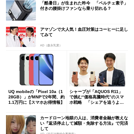
「酷暑日」が生まれた昨今 「ペルチェ素子」
付きの腰掛けファンなら乗り切れる？
アマゾンで大人気！血圧対策はコーヒーに足し
てみて
AD（森永乳業）
UQ mobileの「Pixel 10a（1
シャープが「AQUOS R11」
28GB）」がMNPで2年間、約
で挑む“価格高騰時代”のスマ
1.1万円に【スマホお得情報】
ホ戦略 「シェアを追うより
も既存ユーザーを大切に」
カードローン地獄の人は、消費者金融が教えな
い『返済停止して減額・免除する方法』で完済
して
AD（渋谷法務総合事務所）