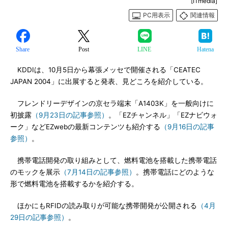
[ITmedia]
PC用表示
関連情報
Share
Post
LINE
Hatena
KDDIは、10月5日から幕張メッセで開催される「CEATEC
JAPAN 2004」に出展すると発表、見どころを紹介している。
フレンドリーデザインの京セラ端末「A1403K」を一般向けに
初披露
（9月23日の記事参照）
。「EZチャンネル」「EZナビウォ
ーク」などEZwebの最新コンテンツも紹介する
（9月16日の記事
参照）
。
携帯電話開発の取り組みとして、燃料電池を搭載した携帯電話
のモックを展示
（7月14日の記事参照）
。携帯電話にどのような
形で燃料電池を搭載するかを紹介する。
ほかにもRFIDの読み取りが可能な携帯開発が公開される
（4月
29日の記事参照）
。