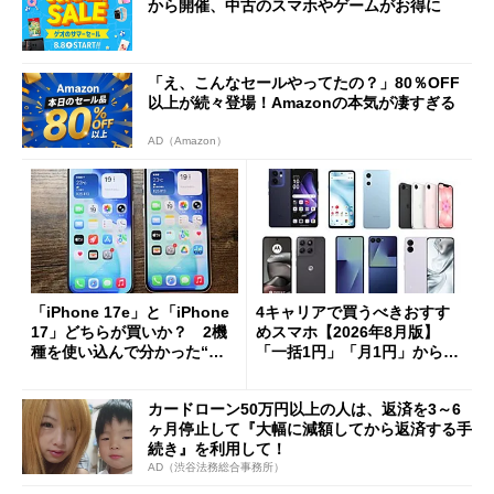
から開催、中古のスマホやゲームがお得に
「え、こんなセールやってたの？」80％OFF
以上が続々登場！Amazonの本気が凄すぎる
AD（Amazon）
「iPhone 17e」と「iPhone
4キャリアで買うべきおすす
17」どちらが買いか？ 2機
めスマホ【2026年8月版】
種を使い込んで分かった“ス
「一括1円」「月1円」からお
ペック表にない違い”
得なiPhone／Pixel／Galaxy
まで
カードローン50万円以上の人は、返済を3～6
ヶ月停止して『大幅に減額してから返済する手
続き』を利用して！
AD（渋谷法務総合事務所）