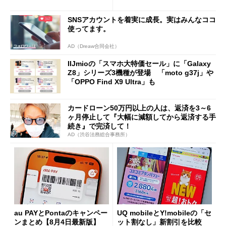
ング対策は「真剣にやりすぎ
を踏まえ」
た」
SNSアカウントを着実に成長。実はみんなココ
使ってます。
AD（Dreaw合同会社）
IIJmioの「スマホ大特価セール」に「Galaxy
Z8」シリーズ3機種が登場 「moto g37j」や
「OPPO Find X9 Ultra」も
カードローン50万円以上の人は、返済を3～6
ヶ月停止して『大幅に減額してから返済する手
続き』で完済して！
AD（渋谷法務総合事務所）
au PAYとPontaのキャンペー
UQ mobileとY!mobileの「セ
ンまとめ【8月4日最新版】
ット割なし」新割引を比較