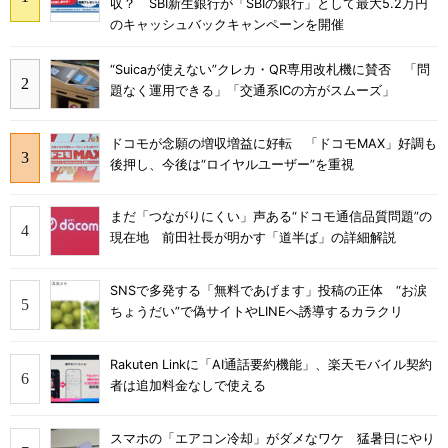
収？ SBI新生銀行が「SBIの銀行」として最大5.2万円
のキャッシュバックキャンペーンを開催
“Suicaが使えない”クレカ・QR専用改札機に賛否 「問
題なく運用できる」「交通系ICの方がスムーズ」
ドコモが念願の増収増益に好転 「ドコモMAX」好調も
後押し、今後は“ロイヤルユーザー”を重視
まだ「つながりにくい」声ある“ドコモ通信品質問題”の
現在地 前田社長が明かす「道半ば」の詳細解説
SNSで多発する「無料であげます」投稿の正体 “お涙
ちょうだい”で偽サイトやLINEへ誘導するカラクリ
Rakuten Linkに「AI通話要約機能」、楽天モバイル契約
者は追加料金なしで使える
スマホの「エアコン冷却」がダメなワケ 猛暑日にやり