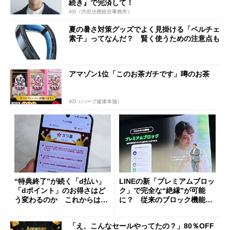
続き』で完済して！
AD（渋谷法務総合事務所）
夏の暑さ対策グッズでよく見掛ける「ペルチェ
素子」ってなんだ？ 賢く使うための注意点も
アマゾン1位「このお茶ガチです」噂のお茶
AD（ハーブ健康本舗）
“特典終了”が続く「d払い」
LINEの新「プレミアムブロッ
「dポイント」のお得さはど
ク」で完全な“絶縁”が可能
う変わるのか これからは
に？ 従来のブロック機能と
「dカード」の利用が得策？
の決定的な違い
「え、こんなセールやってたの？」80％OFF