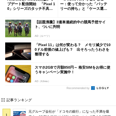
プデート配信開始 「Pixel 1
ー：使って分かった「バッテ
0」シリーズのタッチ不具合
リーの持ち」と「ケース選
修正やGPU性能改善なども
び」の悩ましさ
【話題沸騰】3連単連続的中の競馬予想サイ
ト、ついに判明
AD（ルーツ）
「Pixel 11」は何が変わる？ メモリ減少で10
0ドル前後の値上げも？ 出そろったうわさを
整理する
スマホ2GBで月額850円～ 格安SIMをお得に使
うキャンペーン実施中！
AD（IIJmio）
Recommended by
記事ランキング
元グループ会社が「ドコモの銀行」になった不満を吸