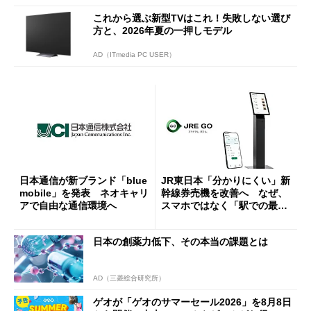
これから選ぶ新型TVはこれ！失敗しない選び
方と、2026年夏の一押しモデル
AD（ITmedia PC USER）
日本通信が新ブランド「blue
JR東日本「分かりにくい」新
mobile」を発表 ネオキャリ
幹線券売機を改善へ なぜ、
アで自由な通信環境へ
スマホではなく「駅での最短
1分購入」を実現？
日本の創薬力低下、その本当の課題とは
AD（三菱総合研究所）
ゲオが「ゲオのサマーセール2026」を8月8日