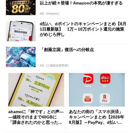
以上が続々登場！Amazonの本気が凄すぎる
AD（Amazon）
d払い、dポイントのキャンペーンまとめ【8月
1日最新版】 1万～10万ポイント還元の施策
がめじろ押し
「創薬立国」復活への分岐点
AD（三菱総合研究所）
ahamoに「神です」との声―
あなたの街の「スマホ決済」
―値段そのままで40GBに
キャンペーンまとめ【2026年
「課金されたのかと思った」
8月版】～PayPay、d払い、a
と戸惑いも
u PAY、楽天ペイ