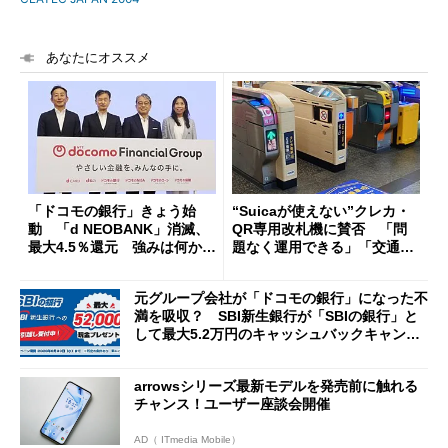
あなたにオススメ
「ドコモの銀行」きょう始
“Suicaが使えない”クレカ・
動 「d NEOBANK」消滅、
QR専用改札機に賛否 「問
最大4.5％還元 強みは何か解
題なく運用できる」「交通系I
説
Cの方がスムーズ」
元グループ会社が「ドコモの銀行」になった不
満を吸収？ SBI新生銀行が「SBIの銀行」と
して最大5.2万円のキャッシュバックキャンペ
ーンを開催
arrowsシリーズ最新モデルを発売前に触れる
チャンス！ユーザー座談会開催
AD（ ITmedia Mobile）