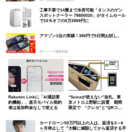
工事不要で14畳まで冷房可能「タンスのゲン
スポットクーラー 79800020」がタイムセール
で10％オフの5万3999円に
アマゾン1位の実績！380円で5日間お試し。
AD（ハーブ健康本舗）
Rakuten Linkに「AI通話要
“Suicaが使えない”改札、東
約機能」、楽天モバイル契約
京メトロ上野駅に設置 期間
者は追加料金なしで使える
限定で “クレカ”と“QRコー
ド”専用
カードローン50万円以上の人は、返済を3～6
ヶ月停止して『大幅に減額してから返済する手