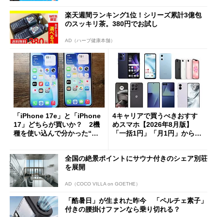
楽天週間ランキング1位！シリーズ累計3億包
のスッキリ茶。380円でお試し
AD（ハーブ健康本舗）
「iPhone 17e」と「iPhone
4キャリアで買うべきおすす
17」どちらが買いか？ 2機
めスマホ【2026年8月版】
種を使い込んで分かった“ス
「一括1円」「月1円」からお
ペック表にない違い”
得なiPhone／Pixel／Galaxy
まで
全国の絶景ポイントにサウナ付きのシェア別荘
を展開
AD（COCO VILLA on GOETHE）
「酷暑日」が生まれた昨今 「ペルチェ素子」
付きの腰掛けファンなら乗り切れる？