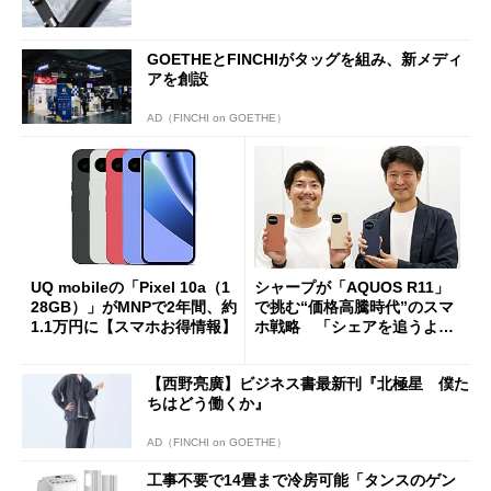
GOETHEとFINCHIがタッグを組み、新メディ
アを創設
AD（FINCHI on GOETHE）
UQ mobileの「Pixel 10a（1
シャープが「AQUOS R11」
28GB）」がMNPで2年間、約
で挑む“価格高騰時代”のスマ
1.1万円に【スマホお得情報】
ホ戦略 「シェアを追うより
も既存ユーザーを大切に」
【西野亮廣】ビジネス書最新刊『北極星 僕た
ちはどう働くか』
AD（FINCHI on GOETHE）
工事不要で14畳まで冷房可能「タンスのゲン