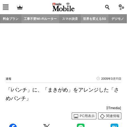
料金プラン
工事不要Wi-Fiルーター
スマホ決済
世界を変える5G
デジモノ
速報
2005年3月11日
「iバンチ」に、「まきがめ」をアレンジした「さ
めバンチ」
[ITmedia]
PC用表示
関連情報