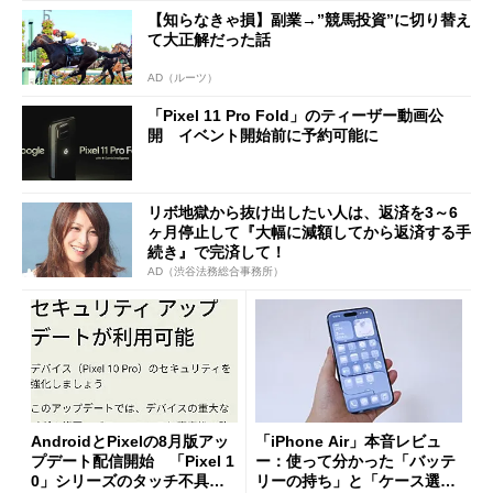
【知らなきゃ損】副業→”競馬投資”に切り替え
て大正解だった話
AD（ルーツ）
「Pixel 11 Pro Fold」のティーザー動画公
開 イベント開始前に予約可能に
リボ地獄から抜け出したい人は、返済を3～6
ヶ月停止して『大幅に減額してから返済する手
続き』で完済して！
AD（渋谷法務総合事務所）
AndroidとPixelの8月版アッ
「iPhone Air」本音レビュ
プデート配信開始 「Pixel 1
ー：使って分かった「バッテ
0」シリーズのタッチ不具合
リーの持ち」と「ケース選