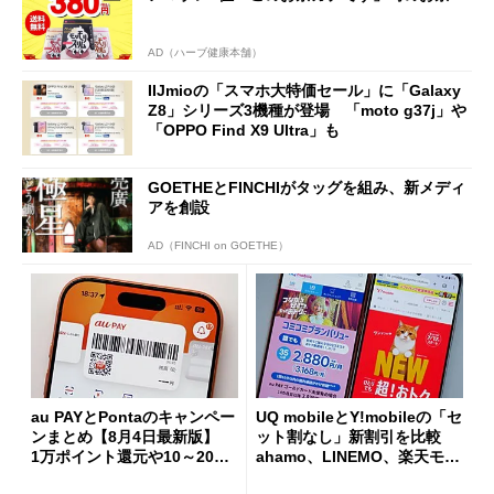
AD（ハーブ健康本舗）
IIJmioの「スマホ大特価セール」に「Galaxy
Z8」シリーズ3機種が登場 「moto g37j」や
「OPPO Find X9 Ultra」も
GOETHEとFINCHIがタッグを組み、新メディ
アを創設
AD（FINCHI on GOETHE）
au PAYとPontaのキャンペー
UQ mobileとY!mobileの「セ
ンまとめ【8月4日最新版】
ット割なし」新割引を比較
1万ポイント還元や10～20％
ahamo、LINEMO、楽天モバ
還元あり
イルよりもお得？