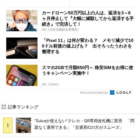
修正やGPU性能改善なども
び」の悩ましさ
カードローン50万円以上の人は、返済を3～6
ヶ月停止して『大幅に減額してから返済する手
続き』で完済して！
AD（渋谷法務総合事務所）
「Pixel 11」は何が変わる？ メモリ減少で10
0ドル前後の値上げも？ 出そろったうわさを
整理する
スマホ2GBで月額850円～ 格安SIMをお得に使
うキャンペーン実施中！
AD（IIJmio）
Recommended by
記事ランキング
“Suicaが使えない”クレカ・QR専用改札機に賛否 「問
題なく運用できる」「交通系ICの方がスムーズ」