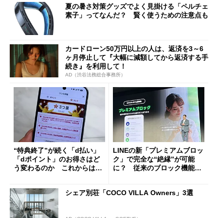
夏の暑さ対策グッズでよく見掛ける「ペルチェ
素子」ってなんだ？ 賢く使うための注意点も
カードローン50万円以上の人は、返済を3～6
ヶ月停止して『大幅に減額してから返済する手
続き』を利用して！
AD（渋谷法務総合事務所）
“特典終了”が続く「d払い」
LINEの新「プレミアムブロッ
「dポイント」のお得さはど
ク」で完全な“絶縁”が可能
う変わるのか これからは
に？ 従来のブロック機能と
「dカード」の利用が得策？
の決定的な違い
シェア別荘「COCO VILLA Owners」3選