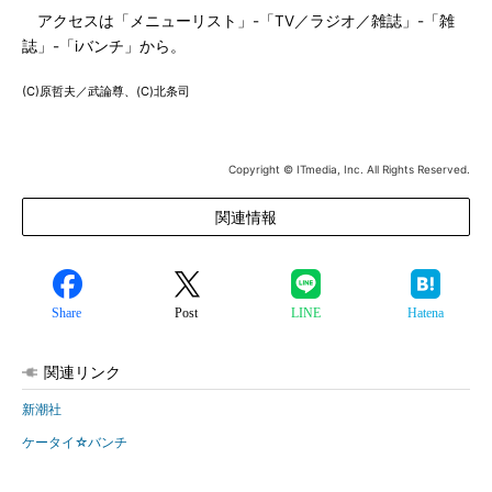
アクセスは「メニューリスト」-「TV／ラジオ／雑誌」-「雑
誌」-「iバンチ」から。
(C)原哲夫／武論尊、(C)北条司
Copyright © ITmedia, Inc. All Rights Reserved.
関連情報
Share
Post
LINE
Hatena
関連リンク
新潮社
ケータイ☆バンチ