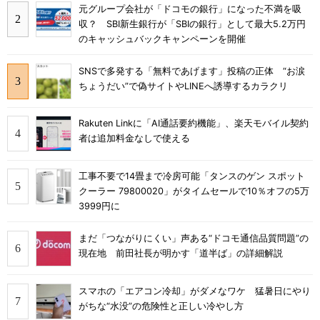
元グループ会社が「ドコモの銀行」になった不満を吸
収？ SBI新生銀行が「SBIの銀行」として最大5.2万円
のキャッシュバックキャンペーンを開催
SNSで多発する「無料であげます」投稿の正体 “お涙
ちょうだい”で偽サイトやLINEへ誘導するカラクリ
Rakuten Linkに「AI通話要約機能」、楽天モバイル契約
者は追加料金なしで使える
工事不要で14畳まで冷房可能「タンスのゲン スポット
クーラー 79800020」がタイムセールで10％オフの5万
3999円に
まだ「つながりにくい」声ある“ドコモ通信品質問題”の
現在地 前田社長が明かす「道半ば」の詳細解説
スマホの「エアコン冷却」がダメなワケ 猛暑日にやり
がちな“水没”の危険性と正しい冷やし方