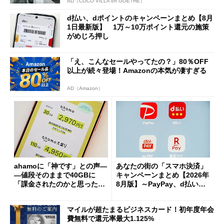
AD（COCO VILLA on GOETHE）
d払い、dポイントのキャンペーンまとめ【8月
1日最新版】 1万～10万ポイント還元の施策
がめじろ押し
「え、こんなセールやってたの？」80％OFF
以上が続々登場！Amazonの本気が凄すぎる
AD（Amazon）
ahamoに「神です」との声―
あなたの街の「スマホ決済」
―値段そのままで40GBに
キャンペーンまとめ【2026年
「課金されたのかと思った」
8月版】～PayPay、d払い、a
と戸惑いも
u PAY、楽天ペイ
マイルが超たまるビジネスカード！初年度年会
費無料で還元率最大1.125%