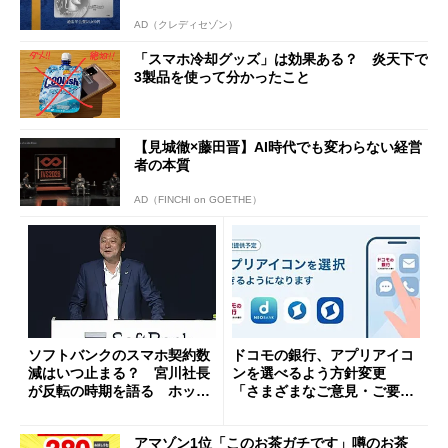
AD（クレディセゾン）
「スマホ冷却グッズ」は効果ある？ 炎天下で
3製品を使って分かったこと
【見城徹×藤田晋】AI時代でも変わらない経営
者の本質
AD（FINCHI on GOETHE）
ソフトバンクのスマホ契約数
ドコモの銀行、アプリアイコ
減はいつ止まる？ 宮川社長
ンを選べるよう方針変更
が反転の時期を語る ホッピ
「さまざまなご意見・ご要望
ング対策は「真剣にやりすぎ
を踏まえ」
た」
アマゾン1位「このお茶ガチです」噂のお茶