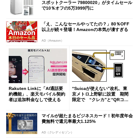
スポットクーラー 79800020」がタイムセール
で10％オフの5万3999円に
「え、こんなセールやってたの？」80％OFF
以上が続々登場！Amazonの本気が凄すぎる
AD（Amazon）
Rakuten Linkに「AI通話要
“Suicaが使えない”改札、東
約機能」、楽天モバイル契約
京メトロ上野駅に設置 期間
者は追加料金なしで使える
限定で “クレカ”と“QRコー
ド”専用
マイルが超たまるビジネスカード！初年度年会
費無料で還元率最大1.125%
AD（クレディセゾン）