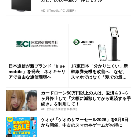
AD（ITmedia PC USER）
日本通信が新ブランド「blue
JR東日本「分かりにくい」新
mobile」を発表 ネオキャリ
幹線券売機を改善へ なぜ、
アで自由な通信環境へ
スマホではなく「駅での最短
1分購入」を実現？
カードローン50万円以上の人は、返済を3～6
ヶ月停止して『大幅に減額してから返済する手
続き』を利用して！
AD（渋谷法務総合事務所）
ゲオが「ゲオのサマーセール2026」を8月8日
から開催、中古のスマホやゲームがお得に