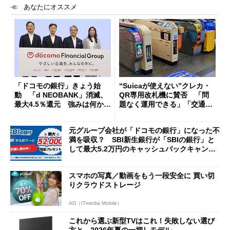
あなたにオススメ
「ドコモの銀行」きょう始
“Suicaが使えない”クレカ・
動 「d NEOBANK」消滅、
QR専用改札機に賛否 「問
最大4.5％還元 強みは何か解
題なく運用できる」「交通系I
説
Cの方がスムーズ」
元グループ会社が「ドコモの銀行」になった不
満を吸収？ SBI新生銀行が「SBIの銀行」と
して最大5.2万円のキャッシュバックキャンペ
ーンを開催
スマホの写真／動画をもう一段安全に 買い切
りクラウドストレージ
AD（ITmedia Mobile）
これから選ぶ新型TVはこれ！失敗しない選び
方と、2026年夏の一押しモデル