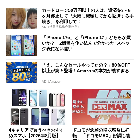
カードローン50万円以上の人は、返済を3～6
ヶ月停止して『大幅に減額してから返済する手
続き』を利用して！
AD（渋谷法務総合事務所）
「iPhone 17e」と「iPhone 17」どちらが買
いか？ 2機種を使い込んで分かった“スペッ
ク表にない違い”
「え、こんなセールやってたの？」80％OFF
以上が続々登場！Amazonの本気が凄すぎる
AD（Amazon）
4キャリアで買うべきおすす
ドコモが念願の増収増益に好
めスマホ【2026年8月版】
転 「ドコモMAX」好調も後