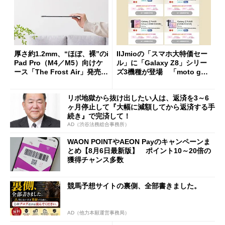
厚さ約1.2mm、“ほぼ、裸”のi
IIJmioの「スマホ大特価セー
Pad Pro（M4／M5）向けケ
ル」に「Galaxy Z8」シリー
ース「The Frost Air」発売
ズ3機種が登場 「moto g37
ケースフィニットから
j」や「OPPO Find X9 Ultr
a」も
リボ地獄から抜け出したい人は、返済を3～6
ヶ月停止して『大幅に減額してから返済する手
続き』で完済して！
AD（渋谷法務総合事務所）
WAON POINTやAEON Payのキャンペーンま
とめ【8月6日最新版】 ポイント10～20倍の
獲得チャンス多数
競馬予想サイトの裏側、全部書きました。
AD（他力本願運営事務局）