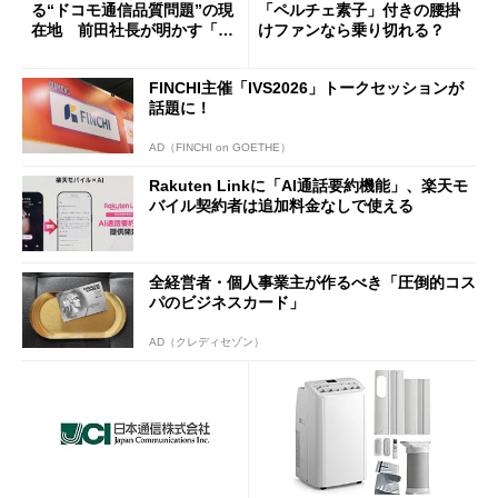
る“ドコモ通信品質問題”の現
「ペルチェ素子」付きの腰掛
在地 前田社長が明かす「道
けファンなら乗り切れる？
半ば」の詳細解説
FINCHI主催「IVS2026」トークセッションが
話題に！
AD（FINCHI on GOETHE）
Rakuten Linkに「AI通話要約機能」、楽天モ
バイル契約者は追加料金なしで使える
全経営者・個人事業主が作るべき「圧倒的コス
パのビジネスカード」
AD（クレディセゾン）