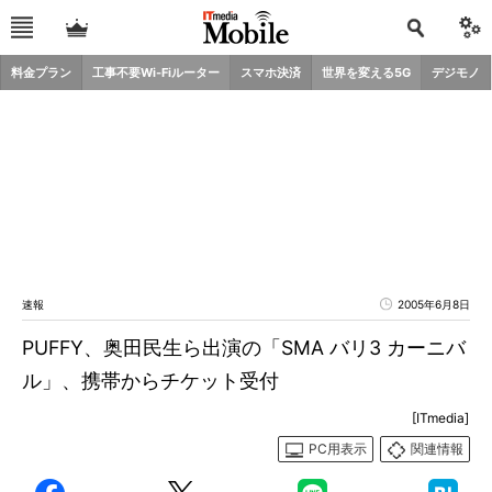
料金プラン
工事不要Wi-Fiルーター
スマホ決済
世界を変える5G
デジモノ
速報
2005年6月8日
PUFFY、奥田民生ら出演の「SMA バリ3 カーニバ
ル」、携帯からチケット受付
[ITmedia]
PC用表示
関連情報