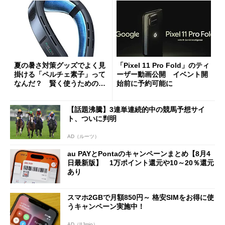
夏の暑さ対策グッズでよく見
「Pixel 11 Pro Fold」のティ
掛ける「ペルチェ素子」って
ーザー動画公開 イベント開
なんだ？ 賢く使うための注
始前に予約可能に
意点も
【話題沸騰】3連単連続的中の競馬予想サイ
ト、ついに判明
AD（ルーツ）
au PAYとPontaのキャンペーンまとめ【8月4
日最新版】 1万ポイント還元や10～20％還元
あり
スマホ2GBで月額850円～ 格安SIMをお得に使
うキャンペーン実施中！
AD（IIJmio）