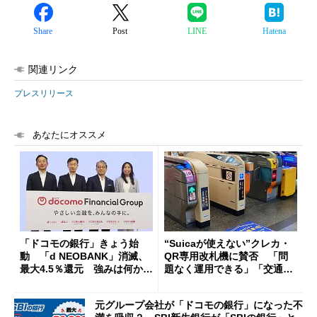
Share
Post
LINE
Hatena
関連リンク
プレスリリース
あなたにオススメ
「ドコモの銀行」きょう始
“Suicaが使えない”クレカ・
動 「d NEOBANK」消滅、
QR専用改札機に賛否 「問
最大4.5％還元 強みは何か解
題なく運用できる」「交通系I
説
Cの方がスムーズ」
元グループ会社が「ドコモの銀行」になった不