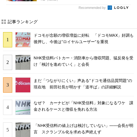
Recommended by
記事ランキング
ドコモが念願の増収増益に好転 「ドコモMAX」好調も
後押し、今後は“ロイヤルユーザー”を重視
NHK受信料パトカー・消防車から徴収問題、猛反発を受
け「検討を進めていく」と会長
まだ「つながりにくい」声ある“ドコモ通信品質問題”の
現在地 前田社長が明かす「道半ば」の詳細解説
なぜ？ カーナビが「NHK受信料」対象になるワケ 課
金されるケースと徴収を免れる方法
「NHK受信料の値上げは検討していない」――会長が明
言 スクランブル化を求める声絶えず