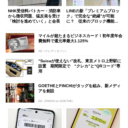
NHK受信料パトカー・消防車
LINEの新「プレミアムブロッ
から徴収問題、猛反発を受け
ク」で完全な“絶縁”が可能
「検討を進めていく」と会長
に？ 従来のブロック機能と
の決定的な違い
マイルが超たまるビジネスカード！初年度年会
費無料で還元率最大1.125%
AD（クレディセゾン）
“Suicaが使えない”改札、東京メトロ上野駅に
設置 期間限定で “クレカ”と“QRコード”専
用
GOETHEとFINCHIがタッグを組み、新メディ
アを創設
AD（FINCHI on GOETHE）