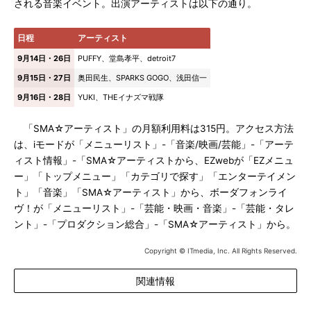
される音楽イベント。出演アーティストは以下の通り。
日程
アーティスト
9月14日・26日
PUFFY、堂島孝平、detroit7
9月15日・27日
奥田民生、SPARKS GOGO、浅田信一
9月16日・28日
YUKI、THEイナズマ戦隊
「SMA☆アーティスト」の月額利用料は315円。アクセス方法
は、iモードが「メニューリスト」-「音楽/映画/芸能」-「アーテ
ィスト情報」-「SMA☆アーティストから、EZwebが「EZメニュ
ー」「トップメニュー」「カテゴリで探す」「エンターテイメン
ト」「音楽」「SMA☆アーティスト」から、ボーダフォンライ
ヴ！が「メニューリスト」-「芸能・映画・音楽」-「芸能・タレ
ント」-「プロダクション総合」-「SMA☆アーティスト」から。
Copyright © ITmedia, Inc. All Rights Reserved.
関連情報