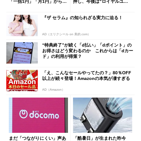
「一括1円」「月1円」からお
押し、今後は“ロイヤルユー
得なiPhone／Pixel／Galaxy
ザー”を重視
まで
『ザ セラム』の知られざる実力に迫る！
AD（エリクシール on 美的.com）
“特典終了”が続く「d払い」「dポイント」の
お得さはどう変わるのか これからは「dカー
ド」の利用が得策？
「え、こんなセールやってたの？」80％OFF
以上が続々登場！Amazonの本気が凄すぎる
AD（Amazon）
まだ「つながりにくい」声あ
「酷暑日」が生まれた昨今