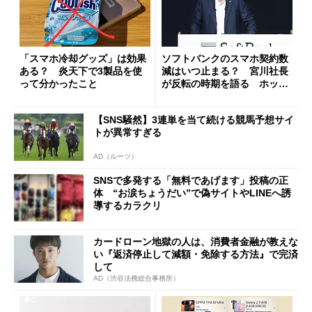
「スマホ冷却グッズ」は効果
ソフトバンクのスマホ契約数
ある？ 炎天下で3製品を使
減はいつ止まる？ 宮川社長
って分かったこと
が反転の時期を語る ホッピ
ング対策は「真剣にやりすぎ
た」
【SNS騒然】3連単を当て続ける競馬予想サイ
トが異常すぎる
AD（ルーツ）
SNSで多発する「無料であげます」投稿の正
体 “お涙ちょうだい”で偽サイトやLINEへ誘
導するカラクリ
カードローン地獄の人は、消費者金融が教えな
い『返済停止して減額・免除する方法』で完済
して
AD（渋谷法務総合事務所）