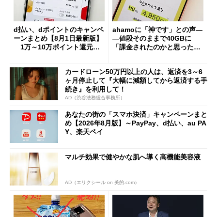
d払い、dポイントのキャンペ
ahamoに「神です」との声―
ーンまとめ【8月1日最新版】
―値段そのままで40GBに
1万～10万ポイント還元の
「課金されたのかと思った」
施策がめじろ押し
と戸惑いも
カードローン50万円以上の人は、返済を3～6
ヶ月停止して『大幅に減額してから返済する手
続き』を利用して！
AD（渋谷法務総合事務所）
あなたの街の「スマホ決済」キャンペーンまと
め【2026年8月版】～PayPay、d払い、au PA
Y、楽天ペイ
マルチ効果で健やかな肌へ導く高機能美容液
AD（エリクシール on 美的.com）