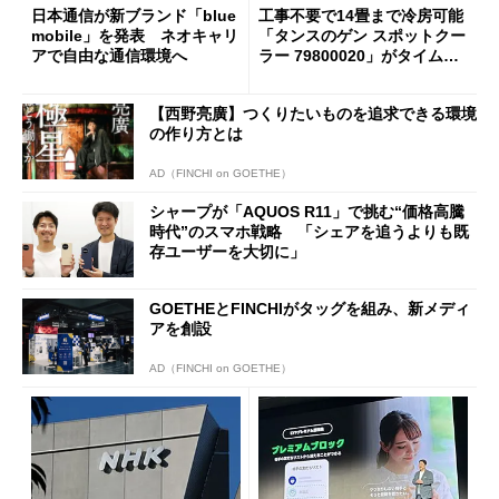
日本通信が新ブランド「blue
工事不要で14畳まで冷房可能
mobile」を発表 ネオキャリ
「タンスのゲン スポットクー
アで自由な通信環境へ
ラー 79800020」がタイムセ
ールで10％オフの5万3999円
に
【西野亮廣】つくりたいものを追求できる環境
の作り方とは
AD（FINCHI on GOETHE）
シャープが「AQUOS R11」で挑む“価格高騰
時代”のスマホ戦略 「シェアを追うよりも既
存ユーザーを大切に」
GOETHEとFINCHIがタッグを組み、新メディ
アを創設
AD（FINCHI on GOETHE）