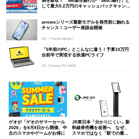
満を吸収？ SBI新生銀行が「SBIの銀行」と
して最大5.2万円のキャッシュバックキャンペ
ーンを開催
arrowsシリーズ最新モデルを発売前に触れる
チャンス！ユーザー座談会開催
AD（ ITmedia Mobile）
「5年前のPC」とこんなに違う！予算10万円
台前半で実現する快適PCライフ
AD（ITmedia PC USER）
ゲオが「ゲオのサマーセール
JR東日本「分かりにくい」新
2026」を8月8日から開催、中
幹線券売機を改善へ なぜ、
古のスマホやゲームがお得に
スマホではなく「駅での最短
1分購入」を実現？