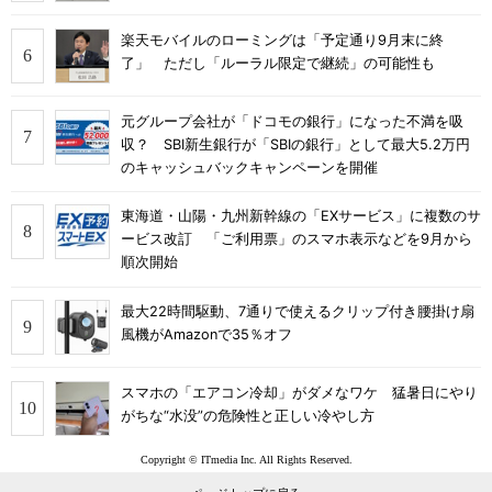
楽天モバイルのローミングは「予定通り9月末に終
了」 ただし「ルーラル限定で継続」の可能性も
元グループ会社が「ドコモの銀行」になった不満を吸
収？ SBI新生銀行が「SBIの銀行」として最大5.2万円
のキャッシュバックキャンペーンを開催
東海道・山陽・九州新幹線の「EXサービス」に複数のサ
ービス改訂 「ご利用票」のスマホ表示などを9月から
順次開始
最大22時間駆動、7通りで使えるクリップ付き腰掛け扇
風機がAmazonで35％オフ
スマホの「エアコン冷却」がダメなワケ 猛暑日にやり
がちな“水没”の危険性と正しい冷やし方
Copyright © ITmedia Inc. All Rights Reserved.