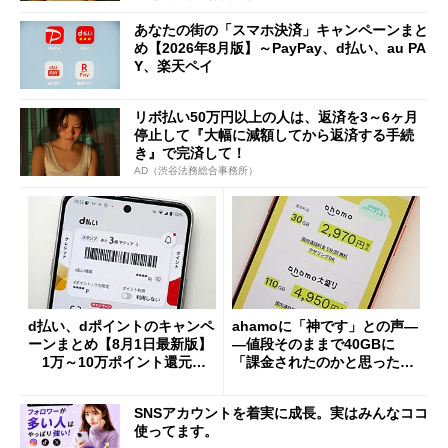
あなたの街の「スマホ決済」キャンペーンまと
め【2026年8月版】～PayPay、d払い、au PA
Y、楽天ペイ
リボ払い50万円以上の人は、返済を3～6ヶ月
停止して『大幅に減額してから返済する手続
き』で完済して！
AD（渋谷法務総合事務所）
d払い、dポイントのキャンペ
ahamoに「神です」との声―
ーンまとめ【8月1日最新版】
―値段そのままで40GBに
1万～10万ポイント還元の
「課金されたのかと思った」
施策がめじろ押し
と戸惑いも
SNSアカウントを着実に成長。実はみんなココ
使ってます。