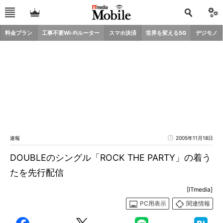
料金プラン
工事不要Wi-Fiルーター
スマホ決済
世界を変える5G
デジモノ
速報
2005年11月18日
DOUBLEのシングル「ROCK THE PARTY」の着う
たを先行配信
[ITmedia]
PC用表示
関連情報