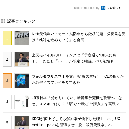
Recommended by
記事ランキング
NHK受信料パトカー・消防車から徴収問題、猛反発を受
け「検討を進めていく」と会長
楽天モバイルのローミングは「予定通り9月末に終
了」 ただし「ルーラル限定で継続」の可能性も
フォルダブルスマホを支える“影の主役” TCLの折りた
たみディスプレイを見てきた
JR東日本「分かりにくい」新幹線券売機を改善へ な
ぜ、スマホではなく「駅での最短1分購入」を実現？
KDDIが値上げしても解約率が低下した理由 au、UQ
mobile、povoを循環させ「脱・販促費競争」へ