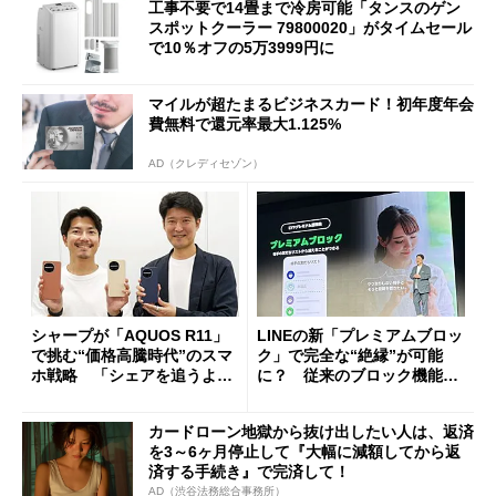
工事不要で14畳まで冷房可能「タンスのゲン
スポットクーラー 79800020」がタイムセール
で10％オフの5万3999円に
マイルが超たまるビジネスカード！初年度年会
費無料で還元率最大1.125%
AD（クレディセゾン）
シャープが「AQUOS R11」
LINEの新「プレミアムブロッ
で挑む“価格高騰時代”のスマ
ク」で完全な“絶縁”が可能
ホ戦略 「シェアを追うより
に？ 従来のブロック機能と
も既存ユーザーを大切に」
の決定的な違い
カードローン地獄から抜け出したい人は、返済
を3～6ヶ月停止して『大幅に減額してから返
済する手続き』で完済して！
AD（渋谷法務総合事務所）