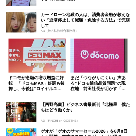
カードローン地獄の人は、消費者金融が教えな
い『返済停止して減額・免除する方法』で完済
して
AD（渋谷法務総合事務所）
ドコモが念願の増収増益に好
まだ「つながりにくい」声あ
転 「ドコモMAX」好調も後
る“ドコモ通信品質問題”の現
押し、今後は“ロイヤルユー
在地 前田社長が明かす「道
ザー”を重視
半ば」の詳細解説
【西野亮廣】ビジネス書最新刊『北極星 僕た
ちはどう働くか』
AD（FINCHI on GOETHE）
ゲオが「ゲオのサマーセール2026」を8月8日