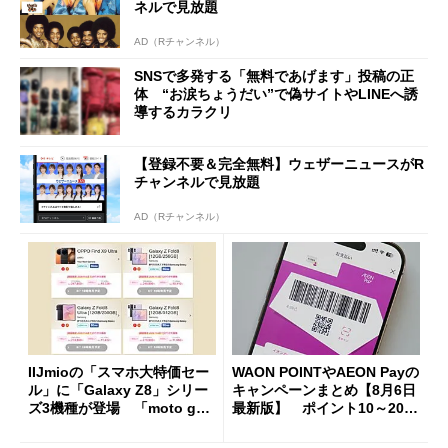
ネルで見放題
AD（Rチャンネル）
SNSで多発する「無料であげます」投稿の正
体 “お涙ちょうだい”で偽サイトやLINEへ誘
導するカラクリ
【登録不要＆完全無料】ウェザーニュースがR
チャンネルで見放題
AD（Rチャンネル）
IIJmioの「スマホ大特価セー
WAON POINTやAEON Payの
ル」に「Galaxy Z8」シリー
キャンペーンまとめ【8月6日
ズ3機種が登場 「moto g37
最新版】 ポイント10～20倍
j」や「OPPO Find X9 Ultr
の獲得チャンス多数
a」も