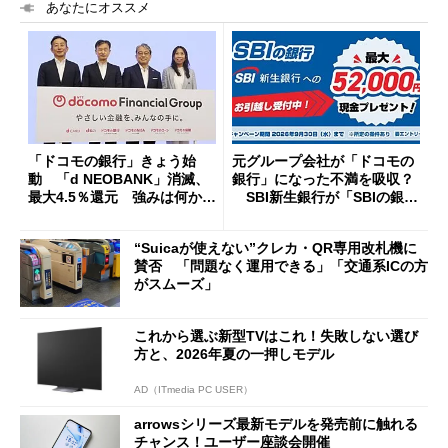
あなたにオススメ
「ドコモの銀行」きょう始
元グループ会社が「ドコモの
動 「d NEOBANK」消滅、
銀行」になった不満を吸収？
最大4.5％還元 強みは何か解
SBI新生銀行が「SBIの銀
説
行」として最大5.2万円のキャ
ッシュバックキャンペーンを
“Suicaが使えない”クレカ・QR専用改札機に
開催
賛否 「問題なく運用できる」「交通系ICの方
がスムーズ」
これから選ぶ新型TVはこれ！失敗しない選び
方と、2026年夏の一押しモデル
AD（ITmedia PC USER）
arrowsシリーズ最新モデルを発売前に触れる
チャンス！ユーザー座談会開催