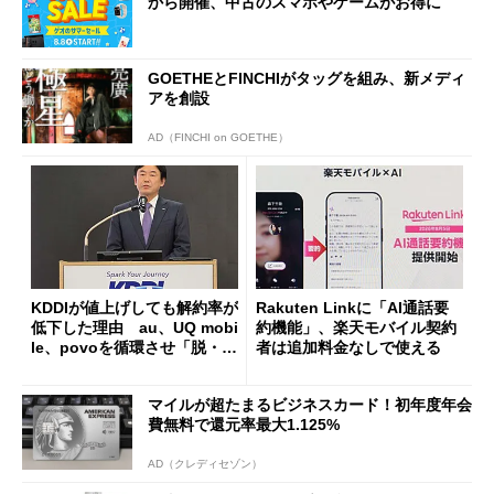
から開催、中古のスマホやゲームがお得に
GOETHEとFINCHIがタッグを組み、新メディ
アを創設
AD（FINCHI on GOETHE）
KDDIが値上げしても解約率が
Rakuten Linkに「AI通話要
低下した理由 au、UQ mobi
約機能」、楽天モバイル契約
le、povoを循環させ「脱・販
者は追加料金なしで使える
促費競争」へ
マイルが超たまるビジネスカード！初年度年会
費無料で還元率最大1.125%
AD（クレディセゾン）