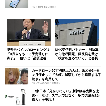
AD（ ITmedia Mobile）
楽天モバイルのローミングは
NHK受信料パトカー・消防車
「9月末をもって予定通りに
から徴収問題、猛反発を受け
終了」 狙いは「品質改善」
「検討を進めていく」と会長
ただし「ルーラル限定で期
限を切った新契約」の可能性
カードローン50万円以上の人は、返済を3～6
も
ヶ月停止して『大幅に減額してから返済する手
続き』を利用して！
AD（渋谷法務総合事務所）
JR東日本「分かりにくい」新幹線券売機を改
善へ なぜ、スマホではなく「駅での最短1分
購入」を実現？