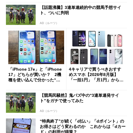
【話題沸騰】3連単連続的中の競馬予想サイ
ト、ついに判明
AD（ルーツ）
「iPhone 17e」と「iPhone
4キャリアで買うべきおすす
17」どちらが買いか？ 2機
めスマホ【2026年8月版】
種を使い込んで分かった“ス
「一括1円」「月1円」からお
ペック表にない違い”
得なiPhone／Pixel／Galaxy
まで
【競馬民騒然】鬼バズ中の“3連単連発サイ
ト”をガチで使ってみた
AD（ルーツ）
“特典終了”が続く「d払い」「dポイント」の
お得さはどう変わるのか これからは「dカー
ド」の利用が得策？