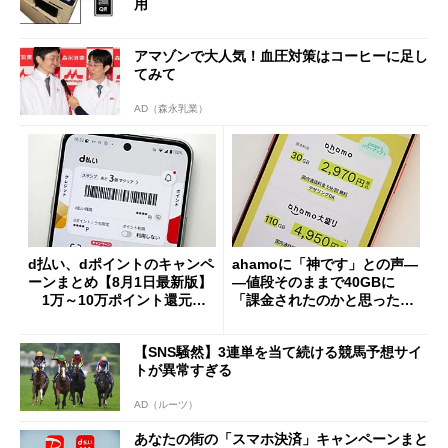
用
アマゾンで大人気！血圧対策はコーヒーに足し
てみて
AD（森永乳業）
d払い、dポイントのキャンペ
ahamoに「神です」との声―
ーンまとめ【8月1日最新版】
―値段そのままで40GBに
1万～10万ポイント還元の
「課金されたのかと思った」
施策がめじろ押し
と戸惑いも
【SNS騒然】3連単を当て続ける競馬予想サイ
トが異常すぎる
AD（ルーツ）
あなたの街の「スマホ決済」キャンペーンまと