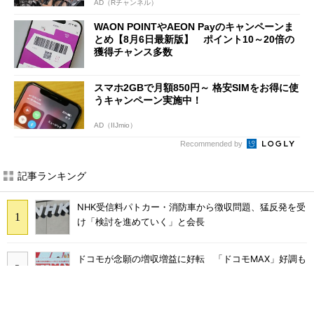
AD（Rチャンネル）
WAON POINTやAEON Payのキャンペーンま
とめ【8月6日最新版】 ポイント10～20倍の
獲得チャンス多数
スマホ2GBで月額850円～ 格安SIMをお得に使
うキャンペーン実施中！
AD（IIJmio）
Recommended by
記事ランキング
NHK受信料パトカー・消防車から徴収問題、猛反発を受
け「検討を進めていく」と会長
ドコモが念願の増収増益に好転 「ドコモMAX」好調も
後押し、今後は“ロイヤルユーザー”を重視
まだ「つながりにくい」声ある“ドコモ通信品質問題”の