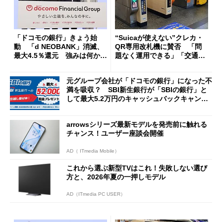
「ドコモの銀行」きょう始
“Suicaが使えない”クレカ・
動 「d NEOBANK」消滅、
QR専用改札機に賛否 「問
最大4.5％還元 強みは何か解
題なく運用できる」「交通系I
説
Cの方がスムーズ」
元グループ会社が「ドコモの銀行」になった不
満を吸収？ SBI新生銀行が「SBIの銀行」と
して最大5.2万円のキャッシュバックキャンペ
ーンを開催
arrowsシリーズ最新モデルを発売前に触れる
チャンス！ユーザー座談会開催
AD（ ITmedia Mobile）
これから選ぶ新型TVはこれ！失敗しない選び
方と、2026年夏の一押しモデル
AD（ITmedia PC USER）