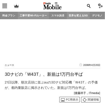
料金プラン
工事不要Wi-Fiルーター
スマホ決済
世界を変える5G
デジモノ
ニュース
2006年4月20日
3Dナビの「W43T」、新規は1万円台半ば
21日以降、順次店頭に並ぶauの3Dナビ対応機「W43T」の予価
が、都内量販店に掲示されていた。新規は1万円台半ば。
[後藤祥子，ITmedia]
PC用表示
関連情報