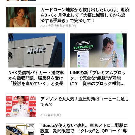
カードローン地獄から抜け出したい人は、返済
を3～6ヶ月停止して『大幅に減額してから返
済する手続き』で完済して！
AD（渋谷法務総合事務所）
NHK受信料パトカー・消防車
LINEの新「プレミアムブロッ
から徴収問題、猛反発を受け
ク」で完全な“絶縁”が可能
「検討を進めていく」と会長
に？ 従来のブロック機能と
の決定的な違い
アマゾンで大人気！血圧対策はコーヒーに足し
てみて
AD（森永乳業）
“Suicaが使えない”改札、東京メトロ上野駅に
設置 期間限定で “クレカ”と“QRコード”専