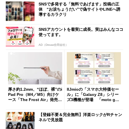
SNSで多発する「無料であげます」投稿の正
体 “お涙ちょうだい”で偽サイトやLINEへ誘
導するカラクリ
SNSアカウントを着実に成長。実はみんなココ
使ってます。
AD（Dreaw合同会社）
厚さ約1.2mm、“ほぼ、裸”のi
IIJmioの「スマホ大特価セー
Pad Pro（M4／M5）向けケ
ル」に「Galaxy Z8」シリー
ース「The Frost Air」発売
ズ3機種が登場 「moto g37
ケースフィニットから
j」や「OPPO Find X9 Ultr
a」も
【登録不要＆完全無料】洋楽ロックがRチャン
ネルで見放題