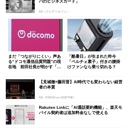
パのビジネスカード」
AD（クレディセゾン）
まだ「つながりにくい」声あ
「酷暑日」が生まれた昨今
る“ドコモ通信品質問題”の現
「ペルチェ素子」付きの腰掛
在地 前田社長が明かす「道
けファンなら乗り切れる？
半ば」の詳細解説
【見城徹×藤田晋】AI時代でも変わらない経営
者の本質
AD（FINCHI on GOETHE）
Rakuten Linkに「AI通話要約機能」、楽天モ
バイル契約者は追加料金なしで使える