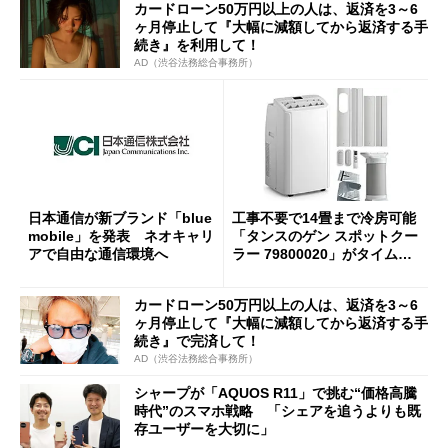
カードローン50万円以上の人は、返済を3～6
ヶ月停止して『大幅に減額してから返済する手
続き』を利用して！
AD（渋谷法務総合事務所）
日本通信が新ブランド「blue
工事不要で14畳まで冷房可能
mobile」を発表 ネオキャリ
「タンスのゲン スポットクー
アで自由な通信環境へ
ラー 79800020」がタイムセ
ールで10％オフの5万3999円
に
カードローン50万円以上の人は、返済を3～6
ヶ月停止して『大幅に減額してから返済する手
続き』で完済して！
AD（渋谷法務総合事務所）
シャープが「AQUOS R11」で挑む“価格高騰
時代”のスマホ戦略 「シェアを追うよりも既
存ユーザーを大切に」