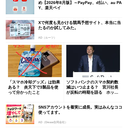
め【2026年8月版】～PayPay、d払い、au PA
Y、楽天ペイ
Xで何度も見かける競馬予想サイト、本当に当
たるのか試してみた。
AD（ルーツ）
「スマホ冷却グッズ」は効果
ソフトバンクのスマホ契約数
ある？ 炎天下で3製品を使
減はいつ止まる？ 宮川社長
って分かったこと
が反転の時期を語る ホッピ
ング対策は「真剣にやりすぎ
た」
SNSアカウントを着実に成長。実はみんなココ
使ってます。
AD（Dreaw合同会社）