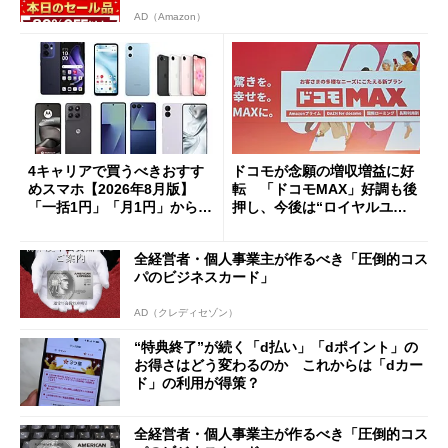
AD（Amazon）
4キャリアで買うべきおすす
ドコモが念願の増収増益に好
めスマホ【2026年8月版】
転 「ドコモMAX」好調も後
「一括1円」「月1円」からお
押し、今後は“ロイヤルユー
得なiPhone／Pixel／Galaxy
ザー”を重視
まで
全経営者・個人事業主が作るべき「圧倒的コス
パのビジネスカード」
AD（クレディセゾン）
“特典終了”が続く「d払い」「dポイント」の
お得さはどう変わるのか これからは「dカー
ド」の利用が得策？
全経営者・個人事業主が作るべき「圧倒的コス