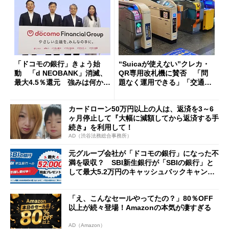
「ドコモの銀行」きょう始
“Suicaが使えない”クレカ・
動 「d NEOBANK」消滅、
QR専用改札機に賛否 「問
最大4.5％還元 強みは何か解
題なく運用できる」「交通系I
説
Cの方がスムーズ」
カードローン50万円以上の人は、返済を3～6
ヶ月停止して『大幅に減額してから返済する手
続き』を利用して！
AD（渋谷法務総合事務所）
元グループ会社が「ドコモの銀行」になった不
満を吸収？ SBI新生銀行が「SBIの銀行」と
して最大5.2万円のキャッシュバックキャンペ
ーンを開催
「え、こんなセールやってたの？」80％OFF
以上が続々登場！Amazonの本気が凄すぎる
AD（Amazon）