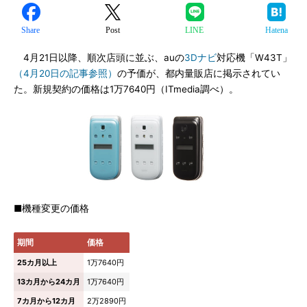
Share
Post
LINE
Hatena
4月21日以降、順次店頭に並ぶ、auの
3Dナビ
対応機「W43T」
（4月20日の記事参照）
の予価が、都内量販店に掲示されてい
た。新規契約の価格は1万7640円（ITmedia調べ）。
■機種変更の価格
期間
価格
25カ月以上
1万7640円
13カ月から24カ月
1万7640円
7カ月から12カ月
2万2890円