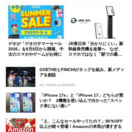
ゲオが「ゲオのサマーセール
JR東日本「分かりにくい」新
2026」を8月8日から開催、中
幹線券売機を改善へ なぜ、
古のスマホやゲームがお得に
スマホではなく「駅での最短
1分購入」を実現？
GOETHEとFINCHIがタッグを組み、新メディ
アを創設
AD（FINCHI on GOETHE）
「iPhone 17e」と「iPhone 17」どちらが買
いか？ 2機種を使い込んで分かった“スペッ
ク表にない違い”
「え、こんなセールやってたの？」80％OFF
以上が続々登場！Amazonの本気が凄すぎる