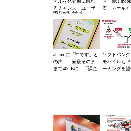
デルを発売前に触れ
ド「blue mob
るチャンス！ユーザ
表 ネオキャ
PR( ITmedia Mobile)
ー座談会開催
自由な通信環
ahamoに「神です」と
ソフトバンク
の声――値段そのま
モバイルもJA
まで40GBに 「課金
ーミングを提
されたのかと思っ
本地震の影響
た」と戸惑いも
が続く