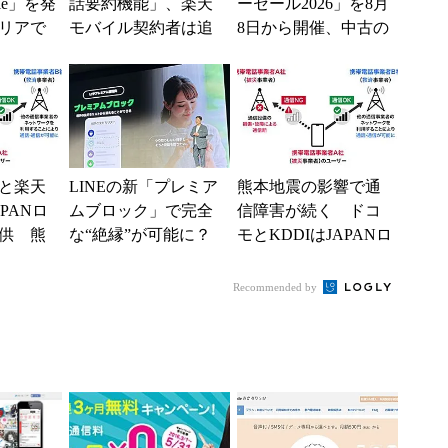
ile」を発
話要約機能」、楽天
ーセール2026」を8月
リアで
モバイル契約者は追
8日から開催、中古の
境へ
加料金なしで使える
スマホやゲームがお
得に
と楽天
LINEの新「プレミア
熊本地震の影響で通
PANロ
ムブロック」で完全
信障害が続く ドコ
供 熊
な“絶縁”が可能に？
モとKDDIはJAPANロ
で障害
従来のブロック機
ーミングを提供中、
能との決定的な違い
無料Wi-Fi「00...
Recommended by