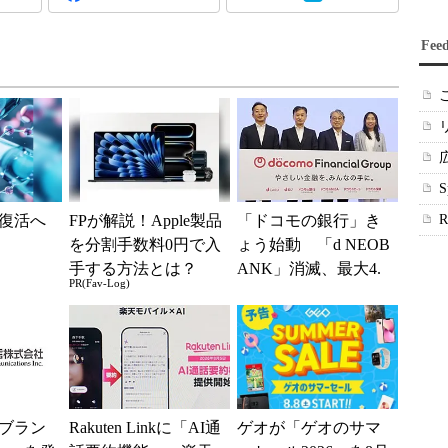
Fee
復活へ
FPが解説！Apple製品
「ドコモの銀行」き
を分割手数料0円で入
ょう始動 「d NEOB
手する方法とは？
ANK」消滅、最大4.
PR(Fav-Log)
5％還元 強みは何か
解説
ブラン
Rakuten Linkに「AI通
ゲオが「ゲオのサマ