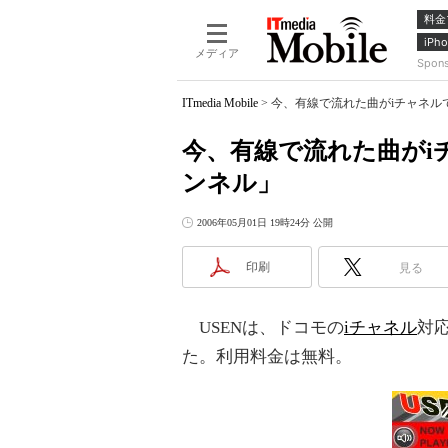
料金
iPho
メディア
Spon
ITmedia Mobile
>
今、有線で流れた曲がiチャネルで
今、有線で流れた曲がi
ンネル」
2006年05月01日 19時24分 公開
印刷
見る
USENは、ドコモの
iチャネル
対
た。利用料金は無料。