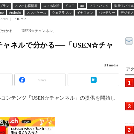
プラン
スマホお得情報
スマホ決済
ドコモ
ソフトバンク
楽天モバイル
au
スマホケース
ウェアラブル
イヤフォン
バッテリー
デジモノ
ne
Android
sored ｜
IIJmio
分かる──「USEN☆チャンネル」
チャネルで分かる──「USEN☆チャ
[
ITmedia
]
アク
Share
応コンテンツ「USEN☆チャンネル」の提供を開始し