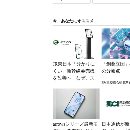
今、あなたにオススメ
JR東日本「分かりに
「創薬立国」
くい」新幹線券売機
の分岐点
を改善へ なぜ、ス
PR(三菱総合研究所)
マホではなく「駅で
の最短1分購入」を実
現？
arrowsシリーズ最新モ
日本通信が新