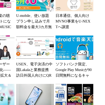
音楽の聴
U-mobile、使い放題
日本通信、個人向け
トにな
プラン申し込みで月
MVNO事業をU-NEX
MUSIC
額料金を最大3カ月無
Tへ譲渡
ス
料にするキャンペー
ン
ユーザー
USEN、電子決済の中
ソフトバンク限定、
化――
国Lakalaと業務提携
Google Play Musicが90
ー拡大＆
訪日外国人向けにQR
日間無料になるキャ
ートを
コード決済を提供
ンペーン