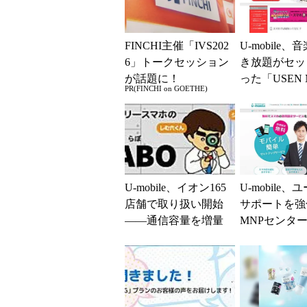
FINCHI主催「IVS202
U-mobile、
6」トークセッション
き放題がセッ
が話題に！
った「USEN 
PR(FINCHI on GOETHE)
SIM」リリー
U-mobile、イオン165
U-mobile、
店舗で取り扱い開始
サポートを強
――通信容量を増量
MNPセンタ
するキャンペーンも
出張設定サポ
提供