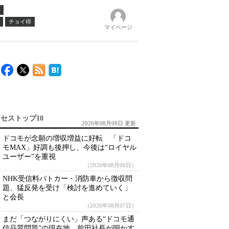
チョイ得
マイページ
セストップ10
2026年08月08日 更新
ドコモが念願の増収増益に好転 「ドコ
モMAX」好調も後押し、今後は“ロイヤル
ユーザー”を重視
（2026年08月06日）
NHK受信料パトカー・消防車から徴収問
題、猛反発を受け「検討を進めていく」
と会長
（2026年08月07日）
まだ「つながりにくい」声ある“ドコモ通
信品質問題”の現在地 前田社長が明かす