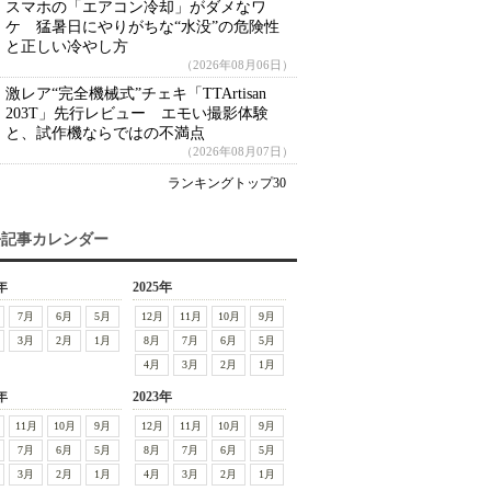
スマホの「エアコン冷却」がダメなワ
ケ 猛暑日にやりがちな“水没”の危険性
と正しい冷やし方
（2026年08月06日）
激レア“完全機械式”チェキ「TTArtisan
203T」先行レビュー エモい撮影体験
と、試作機ならではの不満点
（2026年08月07日）
ランキングトップ30
去記事カレンダー
年
2025年
7月
6月
5月
12月
11月
10月
9月
3月
2月
1月
8月
7月
6月
5月
4月
3月
2月
1月
年
2023年
11月
10月
9月
12月
11月
10月
9月
7月
6月
5月
8月
7月
6月
5月
3月
2月
1月
4月
3月
2月
1月