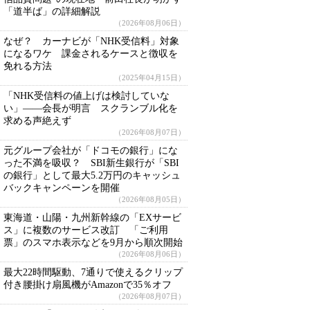
「道半ば」の詳細解説
（2026年08月06日）
なぜ？ カーナビが「NHK受信料」対象
になるワケ 課金されるケースと徴収を
免れる方法
（2025年04月15日）
「NHK受信料の値上げは検討していな
い」――会長が明言 スクランブル化を
求める声絶えず
（2026年08月07日）
元グループ会社が「ドコモの銀行」にな
った不満を吸収？ SBI新生銀行が「SBI
の銀行」として最大5.2万円のキャッシュ
バックキャンペーンを開催
（2026年08月05日）
東海道・山陽・九州新幹線の「EXサービ
ス」に複数のサービス改訂 「ご利用
票」のスマホ表示などを9月から順次開始
（2026年08月06日）
最大22時間駆動、7通りで使えるクリップ
付き腰掛け扇風機がAmazonで35％オフ
（2026年08月07日）