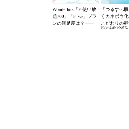
Wonderlink「F-使い放
「つるすべ肌
題700」「F-7G」プラ
くカネボウ化
ンの満足度は？――
こだわりの酵
PR(カネボウ化粧品｜
パナソニックが調査
とは？