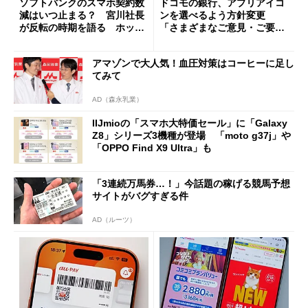
ソフトバンクのスマホ契約数
ドコモの銀行、アプリアイコ
減はいつ止まる？ 宮川社長
ンを選べるよう方針変更
が反転の時期を語る ホッピ
「さまざまなご意見・ご要望
ング対策は「真剣にやりすぎ
を踏まえ」
た」
アマゾンで大人気！血圧対策はコーヒーに足し
てみて
AD（森永乳業）
IIJmioの「スマホ大特価セール」に「Galaxy
Z8」シリーズ3機種が登場 「moto g37j」や
「OPPO Find X9 Ultra」も
「3連続万馬券…！」今話題の稼げる競馬予想
サイトがバグすぎる件
AD（ルーツ）