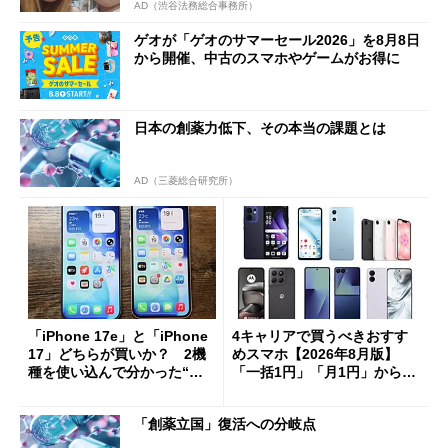
AD（渋谷法務総合事務所）
ゲオが「ゲオのサマーセール2026」を8月8日
から開催、中古のスマホやゲームがお得に
日本の創薬力低下、その本当の課題とは
AD（三菱総合研究所）
「iPhone 17e」と「iPhone
4キャリアで買うべきおすす
17」どちらが買いか？ 2機
めスマホ【2026年8月版】
種を使い込んで分かった“ス
「一括1円」「月1円」からお
ペック表にない違い”
得なiPhone／Pixel／Galaxy
まで
「創薬立国」復活への分岐点