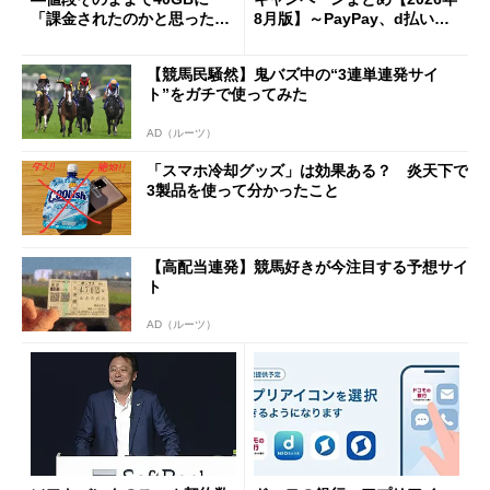
「課金されたのかと思った」
8月版】～PayPay、d払い、a
と戸惑いも
u PAY、楽天ペイ
【競馬民騒然】鬼バズ中の“3連単連発サイ
ト”をガチで使ってみた
AD（ルーツ）
「スマホ冷却グッズ」は効果ある？ 炎天下で
3製品を使って分かったこと
【高配当連発】競馬好きが今注目する予想サイ
ト
AD（ルーツ）