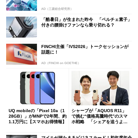
AD（三菱総合研究所）
「酷暑日」が生まれた昨今 「ペルチェ素子」
付きの腰掛けファンなら乗り切れる？
FINCHI主催「IVS2026」トークセッションが
話題に！
AD（FINCHI on GOETHE）
UQ mobileの「Pixel 10a（1
シャープが「AQUOS R11」
28GB）」がMNPで2年間、約
で挑む“価格高騰時代”のスマ
1.1万円に【スマホお得情報】
ホ戦略 「シェアを追うより
も既存ユーザーを大切に」
マイルが超たまるビジネスカード！初年度年会