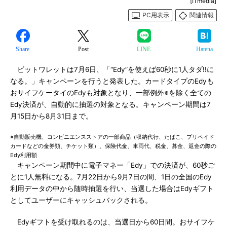
[ITmedia]
PC用表示
関連情報
Share
Post
LINE
Hatena
ビットワレットは7月6日、「“Edy”を使えば60秒に1人タダ!!に
なる。」キャンペーンを行うと発表した。カードタイプのEdyも
おサイフケータイのEdyも対象となり、一部例外※を除く全ての
Edy決済が、自動的に抽選の対象となる。キャンペーン期間は7
月15日から8月31日まで。
※自動販売機、コンビニエンスストアの一部商品（収納代行、たばこ、プリペイド
カードなどの金券類、チケット類）、保険代金、車両代、税金、募金、返金の際の
Edy利用額
キャンペーン期間中に電子マネー「Edy」での決済が、60秒ご
とに1人無料になる。7月22日から9月7日の間、1日の全国のEdy
利用データの中から随時抽選を行い、当選した場合はEdyギフト
としてユーザーにキャッシュバックされる。
Edyギフトを受け取れるのは、当選日から60日間。おサイフケ