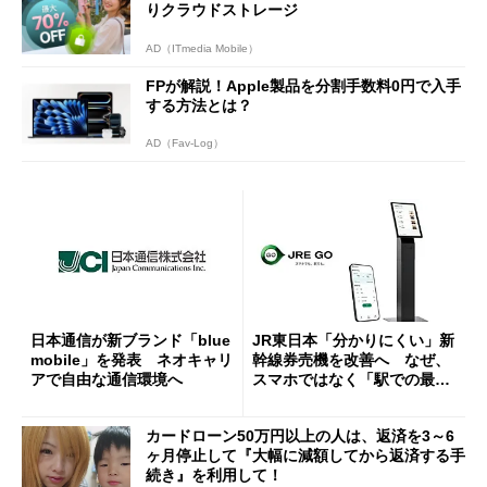
りクラウドストレージ
AD（ITmedia Mobile）
FPが解説！Apple製品を分割手数料0円で入手
する方法とは？
AD（Fav-Log）
日本通信が新ブランド「blue
JR東日本「分かりにくい」新
mobile」を発表 ネオキャリ
幹線券売機を改善へ なぜ、
アで自由な通信環境へ
スマホではなく「駅での最短
1分購入」を実現？
カードローン50万円以上の人は、返済を3～6
ヶ月停止して『大幅に減額してから返済する手
続き』を利用して！