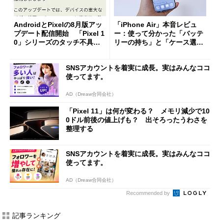
AndroidとPixelの8月版アッ
「iPhone Air」本音レビュ
プデート配信開始 「Pixel 1
ー：使って分かった「バッテ
0」シリーズのタッチ不具合
リーの持ち」と「ケース選
修正やGPU性能改善なども
び」の悩ましさ
SNSアカウントを着実に成長。実はみんなココ
使ってます。
AD（Dreaw合同会社）
「Pixel 11」は何が変わる？ メモリ減少で10
0ドル前後の値上げも？ 出そろったうわさを
整理する
SNSアカウントを着実に成長。実はみんなココ
使ってます。
AD（Dreaw合同会社）
Recommended by
記事ランキング