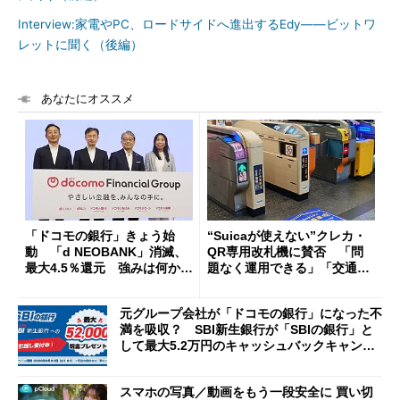
Interview:家電やPC、ロードサイドへ進出するEdy――ビットワ
レットに聞く（後編）
あなたにオススメ
「ドコモの銀行」きょう始
“Suicaが使えない”クレカ・
動 「d NEOBANK」消滅、
QR専用改札機に賛否 「問
最大4.5％還元 強みは何か解
題なく運用できる」「交通系I
説
Cの方がスムーズ」
元グループ会社が「ドコモの銀行」になった不
満を吸収？ SBI新生銀行が「SBIの銀行」と
して最大5.2万円のキャッシュバックキャンペ
ーンを開催
スマホの写真／動画をもう一段安全に 買い切