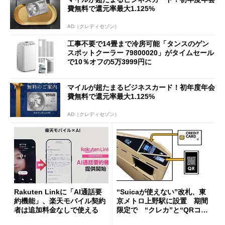
費無料で還元率最大1.125%
AD（クレディセゾン）
工事不要で14畳まで冷房可能「タンスのゲン
スポットクーラー 79800020」がタイムセール
で10％オフの5万3999円に
マイルが超たまるビジネスカード！初年度年会
費無料で還元率最大1.125%
AD（クレディセゾン）
Rakuten Linkに「AI通話要
“Suicaが使えない”改札、東
約機能」、楽天モバイル契約
京メトロ上野駅に設置 期間
者は追加料金なしで使える
限定で “クレカ”と“QRコー
ド”専用