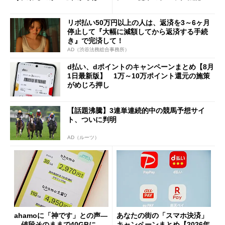
「dカード」の利用が得策？
の決定的な違い
リボ払い50万円以上の人は、返済を3～6ヶ月
停止して『大幅に減額してから返済する手続
き』で完済して！
AD（渋谷法務総合事務所）
d払い、dポイントのキャンペーンまとめ【8月
1日最新版】 1万～10万ポイント還元の施策
がめじろ押し
【話題沸騰】3連単連続的中の競馬予想サイ
ト、ついに判明
AD（ルーツ）
ahamoに「神です」との声―
あなたの街の「スマホ決済」
―値段そのままで40GBに
キャンペーンまとめ【2026年