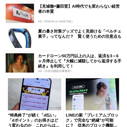
【見城徹×藤田晋】AI時代でも変わらない経営
者の本質
AD（FINCHI on GOETHE）
夏の暑さ対策グッズでよく見掛ける「ペルチェ
素子」ってなんだ？ 賢く使うための注意点も
カードローン50万円以上の人は、返済を3～6
ヶ月停止して『大幅に減額してから返済する手
続き』を利用して！
AD（渋谷法務総合事務所）
“特典終了”が続く「d払い」
LINEの新「プレミアムブロッ
「dポイント」のお得さはど
ク」で完全な“絶縁”が可能
う変わるのか これからは
に？ 従来のブロック機能と