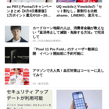
au PAYとPontaのキャンペー
UQ mobileとY!mobileの「セ
ンまとめ【8月4日最新版】
ット割なし」新割引を比較
1万ポイント還元や10～20％
ahamo、LINEMO、楽天モバ
還元あり
イルよりもお得？
カードローン地獄の人は、消費者金融が教えな
い『返済停止して減額・免除する方法』で完済
して
AD（渋谷法務総合事務所）
「Pixel 11 Pro Fold」のティーザー動画公
開 イベント開始前に予約可能に
アマゾンで大人気！血圧対策はコーヒーに足し
てみて
AD（森永乳業）