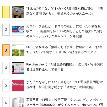
“Suicaが使えない”クレカ・QR専用改札機に賛否 「問
題なく運用できる」「交通系ICの方がスムーズ」
元グループ会社が「ドコモの銀行」になった不満を吸
収？ SBI新生銀行が「SBIの銀行」として最大5.2万円
のキャッシュバックキャンペーンを開催
SNSで多発する「無料であげます」投稿の正体 “お涙
ちょうだい”で偽サイトやLINEへ誘導するカラクリ
Rakuten Linkに「AI通話要約機能」、楽天モバイル契約
者は追加料金なしで使える
まだ「つながりにくい」声ある“ドコモ通信品質問題”の
現在地 前田社長が明かす「道半ば」の詳細解説
工事不要で14畳まで冷房可能「タンスのゲン スポット
クーラー 79800020」がタイムセールで10％オフの5万