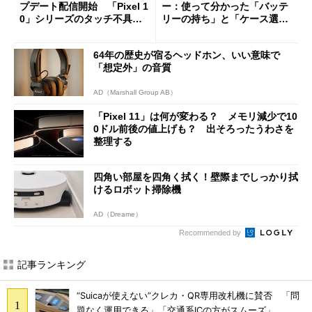
プデート配信開始 「Pixel 1
ー：使って分かった「バッテ
0」シリーズのタッチ不具合
リーの持ち」と「ケース選
修正やGPU性能改善なども
び」の悩ましさ
64年の歴史が宿るヘッドホン、いい意味で
「想定外」の音質
AD（Marshall Group AB）
「Pixel 11」は何が変わる？ メモリ減少で10
0ドル前後の値上げも？ 出そろったうわさを
整理する
四角い部屋を四角く拭く！壁際までしっかり拭
けるロボット掃除機
AD（Dreame）
Recommended by
記事ランキング
“Suicaが使えない”クレカ・QR専用改札機に賛否 「問
題なく運用できる」「交通系ICの方がスムーズ」