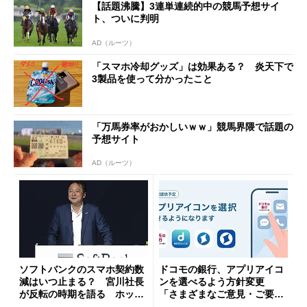
【話題沸騰】3連単連続的中の競馬予想サイ
ト、ついに判明
AD（ルーツ）
「スマホ冷却グッズ」は効果ある？ 炎天下で
3製品を使って分かったこと
「万馬券率がおかしいｗｗ」競馬界隈で話題の
予想サイト
AD（ルーツ）
ソフトバンクのスマホ契約数
ドコモの銀行、アプリアイコ
減はいつ止まる？ 宮川社長
ンを選べるよう方針変更
が反転の時期を語る ホッピ
「さまざまなご意見・ご要望
ング対策は「真剣にやりすぎ
を踏まえ」