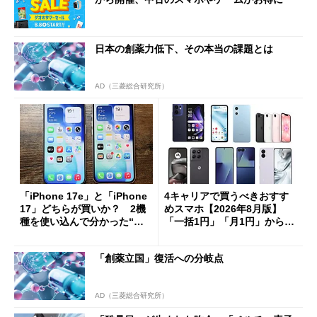
日本の創薬力低下、その本当の課題とは
AD（三菱総合研究所）
「iPhone 17e」と「iPhone
4キャリアで買うべきおすす
17」どちらが買いか？ 2機
めスマホ【2026年8月版】
種を使い込んで分かった“ス
「一括1円」「月1円」からお
ペック表にない違い”
得なiPhone／Pixel／Galaxy
まで
「創薬立国」復活への分岐点
AD（三菱総合研究所）