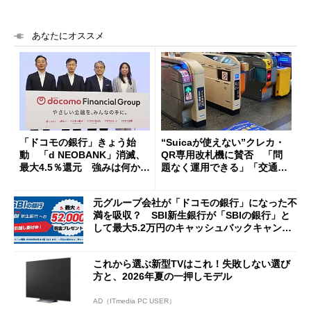
あなたにオススメ
「ドコモの銀行」きょう始
“Suicaが使えない”クレカ・
動 「d NEOBANK」消滅、
QR専用改札機に賛否 「問
最大4.5％還元 強みは何か解
題なく運用できる」「交通系I
説
Cの方がスムーズ」
元グループ会社が「ドコモの銀行」になった不
満を吸収？ SBI新生銀行が「SBIの銀行」と
して最大5.2万円のキャッシュバックキャンペ
ーンを開催
これから選ぶ新型TVはこれ！失敗しない選び
方と、2026年夏の一押しモデル
AD（ITmedia PC USER）