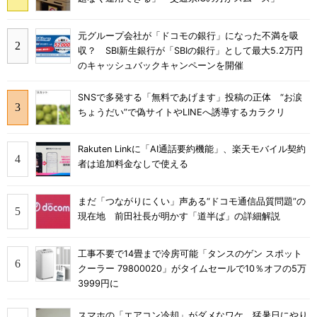
元グループ会社が「ドコモの銀行」になった不満を吸
収？ SBI新生銀行が「SBIの銀行」として最大5.2万円
のキャッシュバックキャンペーンを開催
SNSで多発する「無料であげます」投稿の正体 “お涙
ちょうだい”で偽サイトやLINEへ誘導するカラクリ
Rakuten Linkに「AI通話要約機能」、楽天モバイル契約
者は追加料金なしで使える
まだ「つながりにくい」声ある“ドコモ通信品質問題”の
現在地 前田社長が明かす「道半ば」の詳細解説
工事不要で14畳まで冷房可能「タンスのゲン スポット
クーラー 79800020」がタイムセールで10％オフの5万
3999円に
スマホの「エアコン冷却」がダメなワケ 猛暑日にやり