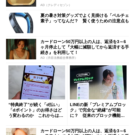
AD（クレディセゾン）
夏の暑さ対策グッズでよく見掛ける「ペルチェ
素子」ってなんだ？ 賢く使うための注意点も
カードローン50万円以上の人は、返済を3～6
ヶ月停止して『大幅に減額してから返済する手
続き』を利用して！
AD（渋谷法務総合事務所）
“特典終了”が続く「d払い」
LINEの新「プレミアムブロッ
「dポイント」のお得さはど
ク」で完全な“絶縁”が可能
う変わるのか これからは
に？ 従来のブロック機能と
「dカード」の利用が得策？
の決定的な違い
カードローン50万円以上の人は、返済を3～6