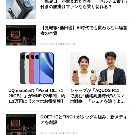
「酷暑日」が生まれた昨今 「ペルチェ素子」
付きの腰掛けファンなら乗り切れる？
【見城徹×藤田晋】AI時代でも変わらない経営
者の本質
AD（FINCHI on GOETHE）
UQ mobileの「Pixel 10a（1
シャープが「AQUOS R11」
28GB）」がMNPで2年間、約
で挑む“価格高騰時代”のスマ
1.1万円に【スマホお得情報】
ホ戦略 「シェアを追うより
も既存ユーザーを大切に」
GOETHEとFINCHIがタッグを組み、新メディ
アを創設
AD（FINCHI on GOETHE）