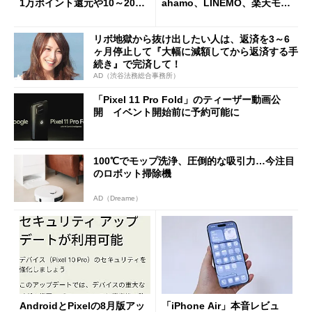
1万ポイント還元や10～20％
ahamo、LINEMO、楽天モバ
還元あり
イルよりもお得？
リボ地獄から抜け出したい人は、返済を3～6
ヶ月停止して『大幅に減額してから返済する手
続き』で完済して！
AD（渋谷法務総合事務所）
「Pixel 11 Pro Fold」のティーザー動画公
開 イベント開始前に予約可能に
100℃でモップ洗浄、圧倒的な吸引力…今注目
のロボット掃除機
AD（Dreame）
AndroidとPixelの8月版アッ
「iPhone Air」本音レビュ