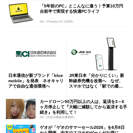
「5年前のPC」とこんなに違う！予算10万円
台前半で実現する快適PCライフ
AD（ITmedia PC USER）
日本通信が新ブランド「blue
JR東日本「分かりにくい」新
mobile」を発表 ネオキャリ
幹線券売機を改善へ なぜ、
アで自由な通信環境へ
スマホではなく「駅での最短
1分購入」を実現？
カードローン50万円以上の人は、返済を3～6
ヶ月停止して『大幅に減額してから返済する手
続き』を利用して！
AD（渋谷法務総合事務所）
ゲオが「ゲオのサマーセール2026」を8月8日
から開催、中古のスマホやゲームがお得に