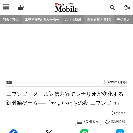
料金プラン
工事不要Wi-Fiルーター
スマホ決済
世界を変える5G
デジモノ
速報
2006年7月7日
ニワンゴ、メール返信内容でシナリオが変化する
新機軸ゲーム──「かまいたちの夜 ニワンゴ版」
[ITmedia]
PC用表示
関連情報