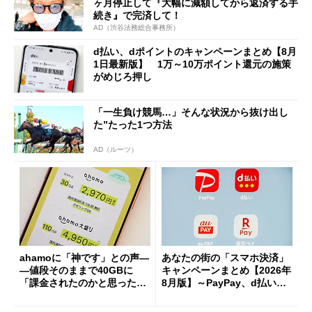
ヶ月停止して『大幅に減額してから返済する手
続き』で完済して！
AD（渋谷法務総合事務所）
d払い、dポイントのキャンペーンまとめ【8月
1日最新版】 1万～10万ポイント還元の施策
がめじろ押し
「一生負け競馬…」そんな状況から抜け出し
た”たった1つ方法
AD（ルーツ）
ahamoに「神です」との声―
あなたの街の「スマホ決済」
―値段そのままで40GBに
キャンペーンまとめ【2026年
「課金されたのかと思った」
8月版】～PayPay、d払い、a
と戸惑いも
u PAY、楽天ペイ