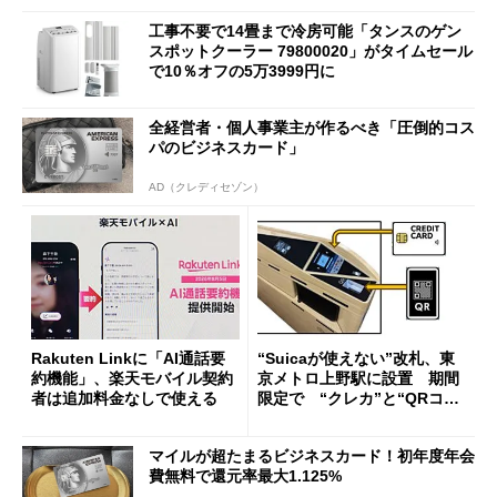
工事不要で14畳まで冷房可能「タンスのゲン
スポットクーラー 79800020」がタイムセール
で10％オフの5万3999円に
全経営者・個人事業主が作るべき「圧倒的コス
パのビジネスカード」
AD（クレディセゾン）
Rakuten Linkに「AI通話要
“Suicaが使えない”改札、東
約機能」、楽天モバイル契約
京メトロ上野駅に設置 期間
者は追加料金なしで使える
限定で “クレカ”と“QRコー
ド”専用
マイルが超たまるビジネスカード！初年度年会
費無料で還元率最大1.125%