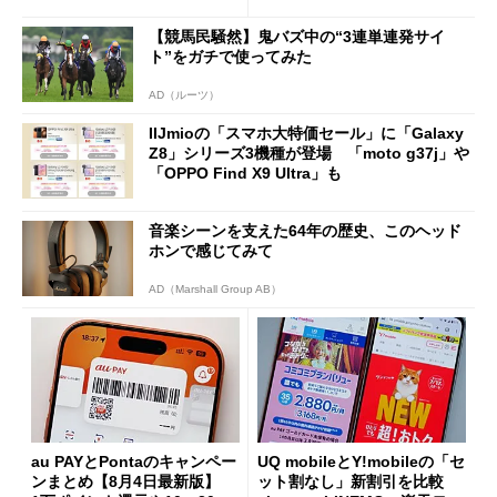
た」
【競馬民騒然】鬼バズ中の“3連単連発サイ
ト”をガチで使ってみた
AD（ルーツ）
IIJmioの「スマホ大特価セール」に「Galaxy
Z8」シリーズ3機種が登場 「moto g37j」や
「OPPO Find X9 Ultra」も
音楽シーンを支えた64年の歴史、このヘッド
ホンで感じてみて
AD（Marshall Group AB）
au PAYとPontaのキャンペー
UQ mobileとY!mobileの「セ
ンまとめ【8月4日最新版】
ット割なし」新割引を比較