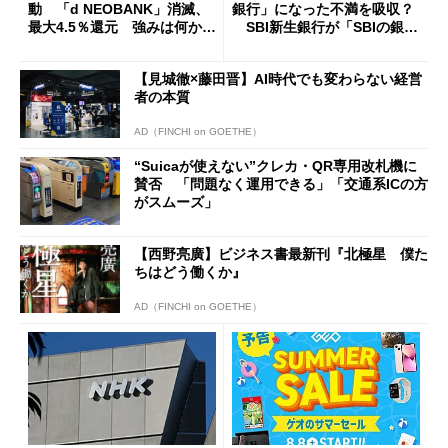
動 「d NEOBANK」消滅、
銀行」になった不満を吸収？
最大4.5％還元 強みは何か解
SBI新生銀行が「SBIの銀
説
行」として最大5.2万円のキャ
ッシュバックキャンペーンを
【見城徹×藤田晋】AI時代でも変わらない経営
開催
者の本質
AD（FINCHI on GOETHE）
“Suicaが使えない”クレカ・QR専用改札機に
賛否 「問題なく運用できる」「交通系ICの方
がスムーズ」
【西野亮廣】ビジネス書最新刊『北極星 僕た
ちはどう働くか』
AD（FINCHI on GOETHE）