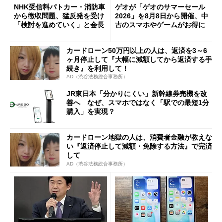
NHK受信料パトカー・消防車
ゲオが「ゲオのサマーセール
から徴収問題、猛反発を受け
2026」を8月8日から開催、中
「検討を進めていく」と会長
古のスマホやゲームがお得に
カードローン50万円以上の人は、返済を3～6
ヶ月停止して『大幅に減額してから返済する手
続き』を利用して！
AD（渋谷法務総合事務所）
JR東日本「分かりにくい」新幹線券売機を改
善へ なぜ、スマホではなく「駅での最短1分
購入」を実現？
カードローン地獄の人は、消費者金融が教えな
い『返済停止して減額・免除する方法』で完済
して
AD（渋谷法務総合事務所）