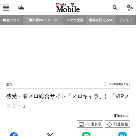
料金プラン
工事不要Wi-Fiルーター
スマホ決済
世界を変える5G
デジモノ
速報
2006年8月11日
待受・着メロ総合サイト「メロキャラ」に「VIPメ
ニュー」
[ITmedia]
PC用表示
関連情報