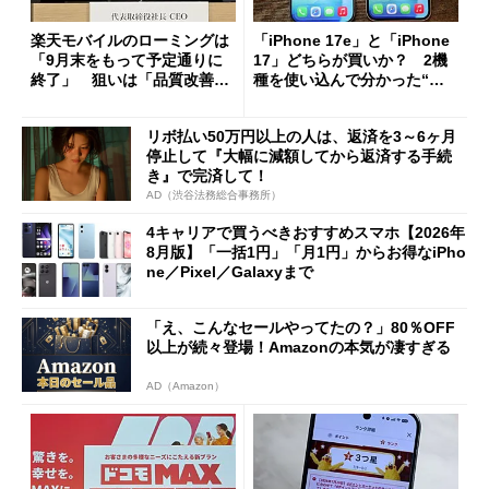
楽天モバイルのローミングは
「iPhone 17e」と「iPhone
「9月末をもって予定通りに
17」どちらが買いか？ 2機
終了」 狙いは「品質改善」
種を使い込んで分かった“ス
ただし「ルーラル限定で期
ペック表にない違い”
限を切った新契約」の可能性
リボ払い50万円以上の人は、返済を3～6ヶ月
も
停止して『大幅に減額してから返済する手続
き』で完済して！
AD（渋谷法務総合事務所）
4キャリアで買うべきおすすめスマホ【2026年
8月版】「一括1円」「月1円」からお得なiPho
ne／Pixel／Galaxyまで
「え、こんなセールやってたの？」80％OFF
以上が続々登場！Amazonの本気が凄すぎる
AD（Amazon）