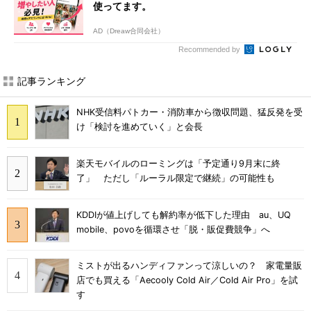
使ってます。
AD（Dreaw合同会社）
Recommended by
記事ランキング
NHK受信料パトカー・消防車から徴収問題、猛反発を受
け「検討を進めていく」と会長
楽天モバイルのローミングは「予定通り9月末に終
了」 ただし「ルーラル限定で継続」の可能性も
KDDIが値上げしても解約率が低下した理由 au、UQ
mobile、povoを循環させ「脱・販促費競争」へ
ミストが出るハンディファンって涼しいの？ 家電量販
店でも買える「Aecooly Cold Air／Cold Air Pro」を試
す