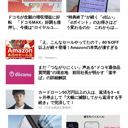
ドコモが念願の増収増益に好
“特典終了”が続く「d払い」
転 「ドコモMAX」好調も後
「dポイント」のお得さはど
押し、今後は“ロイヤルユー
う変わるのか これからは
ザー”を重視
「dカード」の利用が得策？
「え、こんなセールやってたの？」80％OFF
以上が続々登場！Amazonの本気が凄すぎる
AD（Amazon）
まだ「つながりにくい」声ある“ドコモ通信品
質問題”の現在地 前田社長が明かす「道半
ば」の詳細解説
カードローン50万円以上の人は、返済を3～6
ヶ月停止して『大幅に減額してから返済する手
続き』で完済して！
AD（渋谷法務総合事務所）