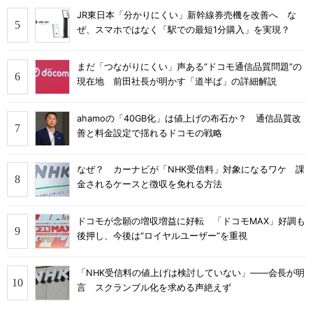
JR東日本「分かりにくい」新幹線券売機を改善へ な
ぜ、スマホではなく「駅での最短1分購入」を実現？
まだ「つながりにくい」声ある“ドコモ通信品質問題”の
現在地 前田社長が明かす「道半ば」の詳細解説
ahamoの「40GB化」は値上げの布石か？ 通信品質改
善と料金設定で揺れるドコモの戦略
なぜ？ カーナビが「NHK受信料」対象になるワケ 課
金されるケースと徴収を免れる方法
ドコモが念願の増収増益に好転 「ドコモMAX」好調も
後押し、今後は“ロイヤルユーザー”を重視
「NHK受信料の値上げは検討していない」――会長が明
言 スクランブル化を求める声絶えず