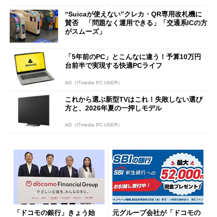
ッシュバックキャンペーンを
“Suicaが使えない”クレカ・QR専用改札機に
開催
賛否 「問題なく運用できる」「交通系ICの方
がスムーズ」
「5年前のPC」とこんなに違う！予算10万円
台前半で実現する快適PCライフ
AD（ITmedia PC USER）
これから選ぶ新型TVはこれ！失敗しない選び
方と、2026年夏の一押しモデル
AD（ITmedia PC USER）
「ドコモの銀行」きょう始
元グループ会社が「ドコモの