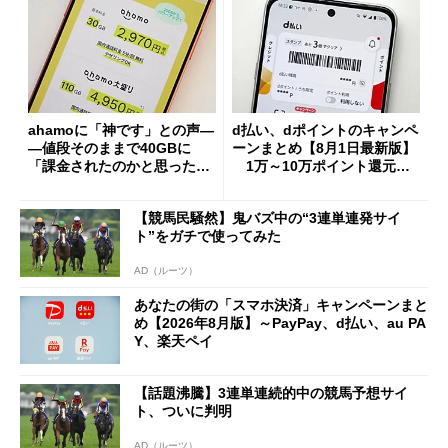
ahamoに「神です」との声―
d払い、dポイントのキャンペ
―値段そのままで40GBに
ーンまとめ【8月1日最新版】
「課金されたのかと思った」
1万～10万ポイント還元の
と戸惑いも
施策がめじろ押し
【競馬民騒然】鬼バズ中の“3連単連発サイ
ト”をガチで使ってみた
AD（ルーツ）
あなたの街の「スマホ決済」キャンペーンまと
め【2026年8月版】～PayPay、d払い、au PA
Y、楽天ペイ
【話題沸騰】3連単連続的中の競馬予想サイ
ト、ついに判明
AD（ルーツ）