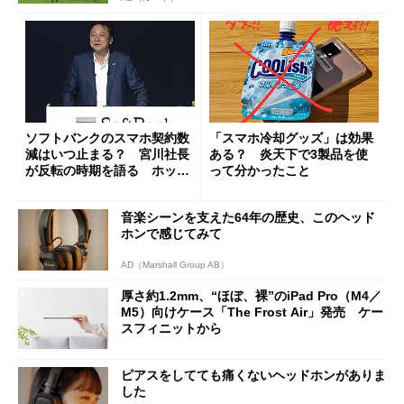
ソフトバンクのスマホ契約数
「スマホ冷却グッズ」は効果
減はいつ止まる？ 宮川社長
ある？ 炎天下で3製品を使
が反転の時期を語る ホッピ
って分かったこと
ング対策は「真剣にやりすぎ
た」
音楽シーンを支えた64年の歴史、このヘッド
ホンで感じてみて
AD（Marshall Group AB）
厚さ約1.2mm、“ほぼ、裸”のiPad Pro（M4／
M5）向けケース「The Frost Air」発売 ケー
スフィニットから
ピアスをしてても痛くないヘッドホンがありま
した