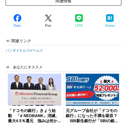
関連情報
Share
Post
LINE
Hatena
関連リンク
バンダイナムコゲームス
あなたにオススメ
「ドコモの銀行」きょう始
元グループ会社が「ドコモの
動 「d NEOBANK」消滅、
銀行」になった不満を吸収？
最大4.5％還元 強みは何か解
SBI新生銀行が「SBIの銀
説
行」として最大5.2万円のキャ