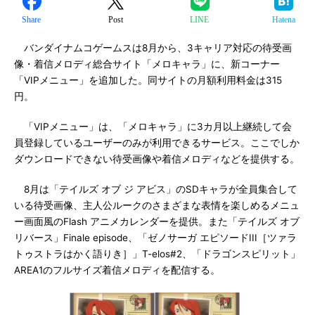
Share
Post
LINE
Hatena
バンダイナムコゲームスは8月から、3キャリア対応の待受画
像・着信メロディ総合サイト「メロキャラ」に、新コーナー
「VIPメニュー」を追加した。同サイトの月額利用料金は315
円。
「VIPメニュー」は、「メロキャラ」に3カ月以上継続して会
員登録しているユーザーのみが利用できるサービス。ここでしか
ダウンロードできない待受画像や着信メロディなどを提供する。
8月は「テイルズ オブ ジ アビス」のSDキャラが全員集合して
いる待受画像、主人公ルークのさまざまな表情を楽しめるメニュ
ー画面風のFlash アニメカレンダーを提供。また「テイルズ オブ
リバース」Finale episode、「ゼノサーガ エピソードIII［ツァラ
トゥストラはかく語りき］」T-elos#2、「ドラゴンスピリット」
AREA1のフルサイズ着信メロディを配信する。