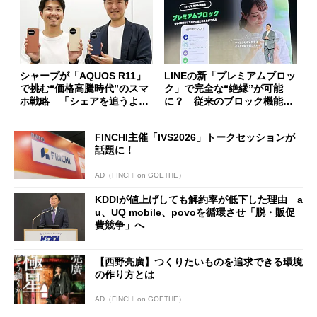
シャープが「AQUOS R11」
LINEの新「プレミアムブロッ
で挑む“価格高騰時代”のスマ
ク」で完全な“絶縁”が可能
ホ戦略 「シェアを追うより
に？ 従来のブロック機能と
も既存ユーザーを大切に」
の決定的な違い
FINCHI主催「IVS2026」トークセッションが
話題に！
AD（FINCHI on GOETHE）
KDDIが値上げしても解約率が低下した理由 a
u、UQ mobile、povoを循環させ「脱・販促
費競争」へ
【西野亮廣】つくりたいものを追求できる環境
の作り方とは
AD（FINCHI on GOETHE）