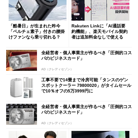
「酷暑日」が生まれた昨今
Rakuten Linkに「AI通話要
「ペルチェ素子」付きの腰掛
約機能」、楽天モバイル契約
けファンなら乗り切れる？
者は追加料金なしで使える
全経営者・個人事業主が作るべき「圧倒的コス
パのビジネスカード」
AD（クレディセゾン）
工事不要で14畳まで冷房可能「タンスのゲン
スポットクーラー 79800020」がタイムセール
で10％オフの5万3999円に
全経営者・個人事業主が作るべき「圧倒的コス
パのビジネスカード」
AD（クレディセゾン）