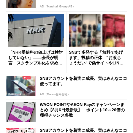
AD（Marshall Group AB）
「NHK受信料の値上げは検討
SNSで多発する「無料であげ
していない」――会長が明
ます」投稿の正体 “お涙ち
言 スクランブル化を求める
ょうだい”で偽サイトやLINE
声絶えず
へ誘導するカラクリ
SNSアカウントを着実に成長。実はみんなココ
使ってます。
AD（Dreaw合同会社）
WAON POINTやAEON Payのキャンペーンま
とめ【8月6日最新版】 ポイント10～20倍の
獲得チャンス多数
SNSアカウントを着実に成長。実はみんなココ