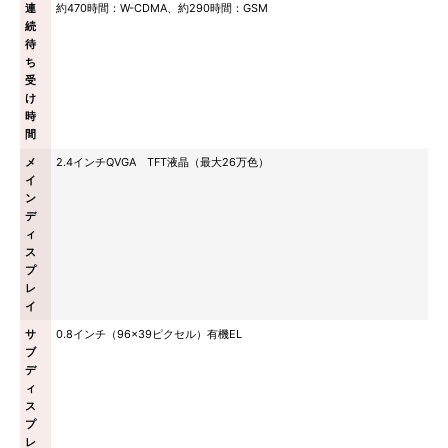
連
約470時間：W-CDMA、約290時間：GSM
続
待
ち
受
け
時
間
メ
2.4インチQVGA TFT液晶（最大26万色）
イ
ン
デ
ィ
ス
プ
レ
イ
サ
0.8インチ（96×39ピクセル）有機EL
ブ
デ
ィ
ス
プ
レ