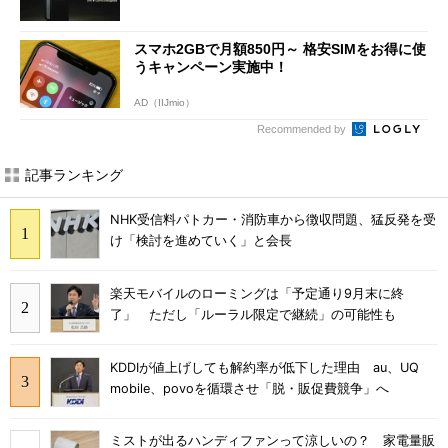
スマホ2GBで月額850円～ 格安SIMをお得に使
うキャンペーン実施中！
AD（IIJmio）
Recommended by
記事ランキング
NHK受信料パトカー・消防車から徴収問題、猛反発を受
け「検討を進めていく」と会長
楽天モバイルのローミングは「予定通り9月末に終
了」 ただし「ルーラル限定で継続」の可能性も
KDDIが値上げしても解約率が低下した理由 au、UQ
mobile、povoを循環させ「脱・販促費競争」へ
ミストが出るハンディファンって涼しいの？ 家電量販