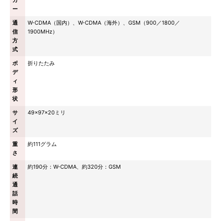
カ
ー
通
W-CDMA（国内）、W-CDMA（海外）、GSM（900／1800／
信
1900MHz）
方
式
ボ
折りたたみ
デ
ィ
形
状
サ
49×97×20ミリ
イ
ズ
重
約111グラム
さ
連
約190分：W-CDMA、約320分：GSM
続
通
話
時
間