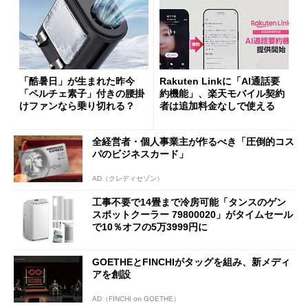
「酷暑日」が生まれた昨今
Rakuten Linkに「AI通話要
「ペルチェ素子」付きの腰掛
約機能」、楽天モバイル契約
けファンなら乗り切れる？
者は追加料金なしで使える
全経営者・個人事業主が作るべき「圧倒的コス
パのビジネスカード」
AD（クレディセゾン）
工事不要で14畳まで冷房可能「タンスのゲン
スポットクーラー 79800020」がタイムセール
で10％オフの5万3999円に
GOETHEとFINCHIがタッグを組み、新メディ
アを創設
AD（FINCHI on GOETHE）