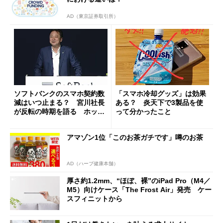
AD（東京証券取引所）
ソフトバンクのスマホ契約数
「スマホ冷却グッズ」は効果
減はいつ止まる？ 宮川社長
ある？ 炎天下で3製品を使
が反転の時期を語る ホッピ
って分かったこと
ング対策は「真剣にやりすぎ
た」
アマゾン1位「このお茶ガチです」噂のお茶
AD（ハーブ健康本舗）
厚さ約1.2mm、“ほぼ、裸”のiPad Pro（M4／
M5）向けケース「The Frost Air」発売 ケー
スフィニットから