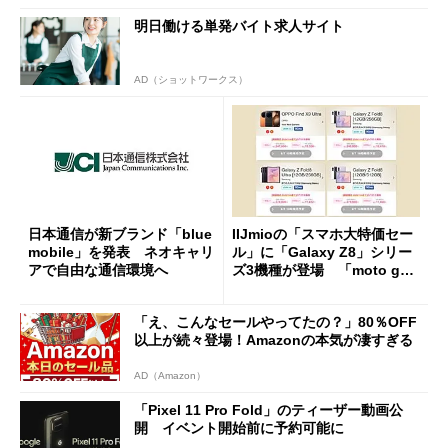
明日働ける単発バイト求人サイト
AD（ショットワークス）
日本通信が新ブランド「blue
IIJmioの「スマホ大特価セー
mobile」を発表 ネオキャリ
ル」に「Galaxy Z8」シリー
アで自由な通信環境へ
ズ3機種が登場 「moto g37
j」や「OPPO Find X9 Ultr
a」も
「え、こんなセールやってたの？」80％OFF
以上が続々登場！Amazonの本気が凄すぎる
AD（Amazon）
「Pixel 11 Pro Fold」のティーザー動画公
開 イベント開始前に予約可能に