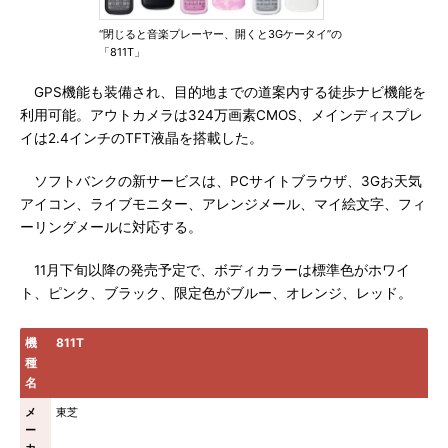
“閉じると音楽プレーヤー、開くと3Gケータイ”の
「811T」
GPS機能も装備され、目的地までの道案内する徒歩ナビ機能を
利用可能。アウトカメラは324万画素CMOS、メインディスプレ
イは2.4インチのTFT液晶を搭載した。
ソフトバンクの新サービスは、PCサイトブラウザ、3Gお天気
アイコン、ライブモニター、アレンジメール、マイ絵文字、フィ
ーリングメールに対応する。
11月下旬以降の発売予定で、ボディカラーは標準色がホワイ
ト、ピンク、ブラック、限定色がブルー、オレンジ、レッド。
機
811T
種
名
メ
東芝
ー