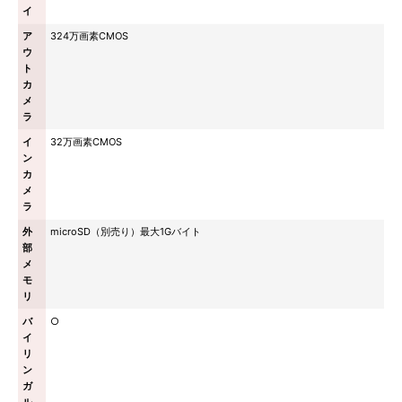
イ
ア
324万画素CMOS
ウ
ト
カ
メ
ラ
イ
32万画素CMOS
ン
カ
メ
ラ
外
microSD（別売り）最大1Gバイト
部
メ
モ
リ
バ
○
イ
リ
ン
ガ