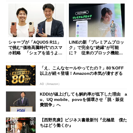
シャープが「AQUOS R11」
LINEの新「プレミアムブロッ
で挑む“価格高騰時代”のスマ
ク」で完全な“絶縁”が可能
ホ戦略 「シェアを追うより
に？ 従来のブロック機能と
も既存ユーザーを大切に」
の決定的な違い
「え、こんなセールやってたの？」80％OFF
以上が続々登場！Amazonの本気が凄すぎる
AD（Amazon）
KDDIが値上げしても解約率が低下した理由 a
u、UQ mobile、povoを循環させ「脱・販促
費競争」へ
【西野亮廣】ビジネス書最新刊『北極星 僕た
ちはどう働くか』