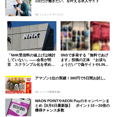
1日だけ働きたい、を叶える求人サイト
AD（ショットワークス）
「NHK受信料の値上げは検討
SNSで多発する「無料であげ
していない」――会長が明
ます」投稿の正体 “お涙ち
言 スクランブル化を求める
ょうだい”で偽サイトやLINE
声絶えず
へ誘導するカラクリ
アマゾン1位の実績！380円で5日間お試し。
AD（ハーブ健康本舗）
WAON POINTやAEON Payのキャンペーンま
とめ【8月6日最新版】 ポイント10～20倍の
獲得チャンス多数