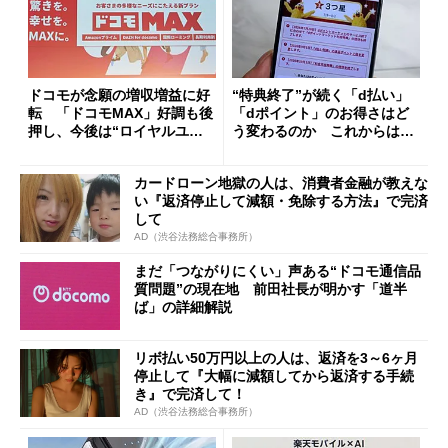
ドコモが念願の増収増益に好
“特典終了”が続く「d払い」
転 「ドコモMAX」好調も後
「dポイント」のお得さはど
押し、今後は“ロイヤルユー
う変わるのか これからは
ザー”を重視
「dカード」の利用が得策？
カードローン地獄の人は、消費者金融が教えな
い『返済停止して減額・免除する方法』で完済
して
AD（渋谷法務総合事務所）
まだ「つながりにくい」声ある“ドコモ通信品
質問題”の現在地 前田社長が明かす「道半
ば」の詳細解説
リボ払い50万円以上の人は、返済を3～6ヶ月
停止して『大幅に減額してから返済する手続
き』で完済して！
AD（渋谷法務総合事務所）