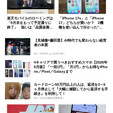
楽天モバイルのローミングは
「iPhone 17e」と「iPhone
「9月末をもって予定通りに
17」どちらが買いか？ 2機
終了」 狙いは「品質改善」
種を使い込んで分かった“ス
ただし「ルーラル限定で期
ペック表にない違い”
限を切った新契約」の可能性
【見城徹×藤田晋】AI時代でも変わらない経営
も
者の本質
AD（FINCHI on GOETHE）
4キャリアで買うべきおすすめスマホ【2026年
8月版】「一括1円」「月1円」からお得なiPho
ne／Pixel／Galaxyまで
カードローン50万円以上の人は、返済を3～6
ヶ月停止して『大幅に減額してから返済する手
続き』を利用して！
AD（渋谷法務総合事務所）