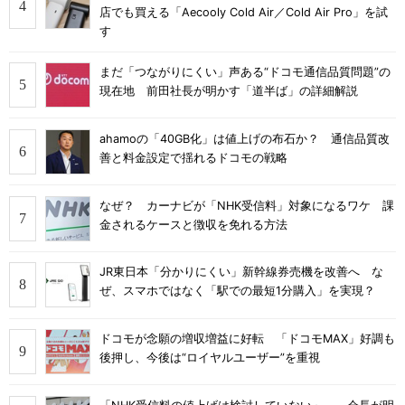
店でも買える「Aecooly Cold Air／Cold Air Pro」を試
す
まだ「つながりにくい」声ある“ドコモ通信品質問題”の
現在地 前田社長が明かす「道半ば」の詳細解説
ahamoの「40GB化」は値上げの布石か？ 通信品質改
善と料金設定で揺れるドコモの戦略
なぜ？ カーナビが「NHK受信料」対象になるワケ 課
金されるケースと徴収を免れる方法
JR東日本「分かりにくい」新幹線券売機を改善へ な
ぜ、スマホではなく「駅での最短1分購入」を実現？
ドコモが念願の増収増益に好転 「ドコモMAX」好調も
後押し、今後は“ロイヤルユーザー”を重視