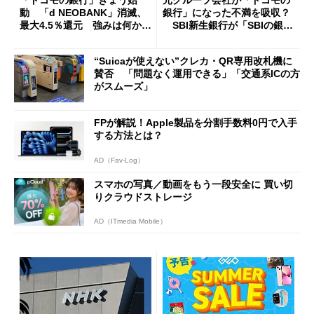
動 「d NEOBANK」消滅、
銀行」になった不満を吸収？
最大4.5％還元 強みは何か解
SBI新生銀行が「SBIの銀
説
行」として最大5.2万円のキャ
ッシュバックキャンペーンを
“Suicaが使えない”クレカ・QR専用改札機に
開催
賛否 「問題なく運用できる」「交通系ICの方
がスムーズ」
FPが解説！Apple製品を分割手数料0円で入手
する方法とは？
AD（Fav-Log）
スマホの写真／動画をもう一段安全に 買い切
りクラウドストレージ
AD（ITmedia Mobile）