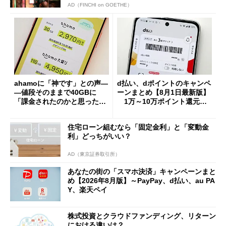
AD（FINCHI on GOETHE）
ahamoに「神です」との声―
d払い、dポイントのキャンペ
―値段そのままで40GBに
ーンまとめ【8月1日最新版】
「課金されたのかと思った」
1万～10万ポイント還元の
と戸惑いも
施策がめじろ押し
住宅ローン組むなら「固定金利」と「変動金
利」どっちがいい？
AD（東京証券取引所）
あなたの街の「スマホ決済」キャンペーンまと
め【2026年8月版】～PayPay、d払い、au PA
Y、楽天ペイ
株式投資とクラウドファンディング、リターン
における違いは？