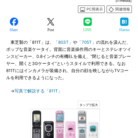
[ITmedia]
PC用表示
関連情報
Share
Post
LINE
Hatena
東芝製の「811T」は、
「803T」
や
「705T」
の流れを汲んだ、
ポップな音楽ケータイ。背面に音楽操作用のキーとステレオツイ
ンスピーカー、0.8インチの有機ELを備え、“閉じると音楽プレー
ヤー、開くと3Gケータイ”というスタイルで利用できる。なお
811Tにはインカメラが装備され、自分の顔を映しながらTVコー
ルを利用できるようになった。
→
写真で解説する「811T」