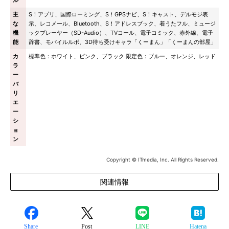
ル
主
S！アプリ、国際ローミング、S！GPSナビ、S！キャスト、デルモジ表
な
示、レコメール、Bluetooth、S！アドレスブック、着うたフル、ミュージ
機
ックプレーヤー（SD-Audio）、TVコール、電子コミック、赤外線、電子
能
辞書、モバイルルポ、3D待ち受けキャラ「くーまん」「くーまんの部屋」
カ
標準色：ホワイト、ピンク、ブラック 限定色：ブルー、オレンジ、レッド
ラ
ー
バ
リ
エ
ー
シ
ョ
ン
Copyright © ITmedia, Inc. All Rights Reserved.
関連情報
Share
Post
LINE
Hatena