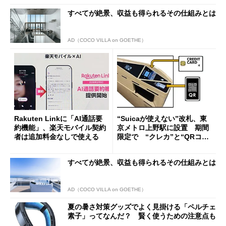
すべてが絶景、収益も得られるその仕組みとは
AD（COCO VILLA on GOETHE）
Rakuten Linkに「AI通話要
“Suicaが使えない”改札、東
約機能」、楽天モバイル契約
京メトロ上野駅に設置 期間
者は追加料金なしで使える
限定で “クレカ”と“QRコー
ド”専用
すべてが絶景、収益も得られるその仕組みとは
AD（COCO VILLA on GOETHE）
夏の暑さ対策グッズでよく見掛ける「ペルチェ
素子」ってなんだ？ 賢く使うための注意点も