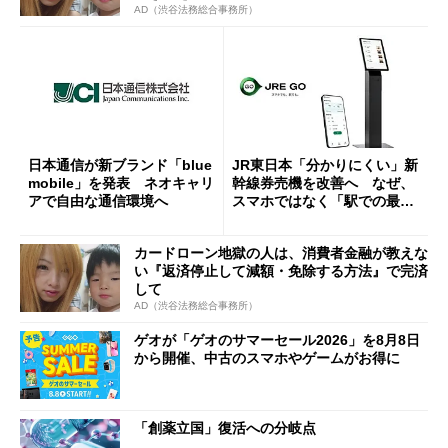
AD（渋谷法務総合事務所）
日本通信が新ブランド「blue
JR東日本「分かりにくい」新
mobile」を発表 ネオキャリ
幹線券売機を改善へ なぜ、
アで自由な通信環境へ
スマホではなく「駅での最短
1分購入」を実現？
カードローン地獄の人は、消費者金融が教えな
い『返済停止して減額・免除する方法』で完済
して
AD（渋谷法務総合事務所）
ゲオが「ゲオのサマーセール2026」を8月8日
から開催、中古のスマホやゲームがお得に
「創薬立国」復活への分岐点