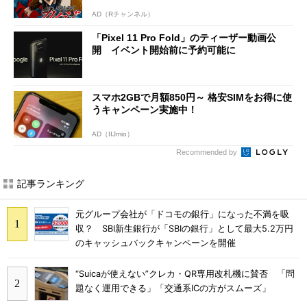
AD（Rチャンネル）
「Pixel 11 Pro Fold」のティーザー動画公
開 イベント開始前に予約可能に
スマホ2GBで月額850円～ 格安SIMをお得に使
うキャンペーン実施中！
AD（IIJmio）
Recommended by
記事ランキング
元グループ会社が「ドコモの銀行」になった不満を吸
収？ SBI新生銀行が「SBIの銀行」として最大5.2万円
のキャッシュバックキャンペーンを開催
“Suicaが使えない”クレカ・QR専用改札機に賛否 「問
題なく運用できる」「交通系ICの方がスムーズ」