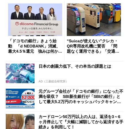
「ドコモの銀行」きょう始
“Suicaが使えない”クレカ・
動 「d NEOBANK」消滅、
QR専用改札機に賛否 「問
最大4.5％還元 強みは何か解
題なく運用できる」「交通系I
説
Cの方がスムーズ」
日本の創薬力低下、その本当の課題とは
AD（三菱総合研究所）
元グループ会社が「ドコモの銀行」になった不
満を吸収？ SBI新生銀行が「SBIの銀行」と
して最大5.2万円のキャッシュバックキャンペ
ーンを開催
カードローン50万円以上の人は、返済を3～6
ヶ月停止して『大幅に減額してから返済する手
続き』を利用して！