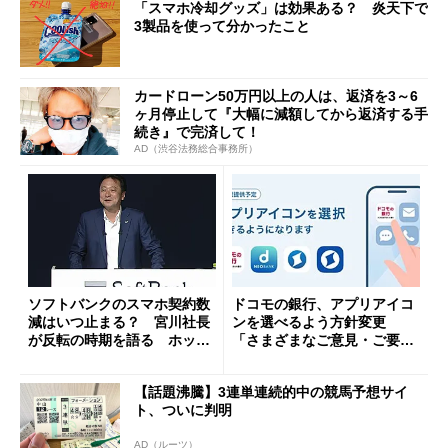
「スマホ冷却グッズ」は効果ある？ 炎天下で
3製品を使って分かったこと
カードローン50万円以上の人は、返済を3～6
ヶ月停止して『大幅に減額してから返済する手
続き』で完済して！
AD（渋谷法務総合事務所）
ソフトバンクのスマホ契約数
ドコモの銀行、アプリアイコ
減はいつ止まる？ 宮川社長
ンを選べるよう方針変更
が反転の時期を語る ホッピ
「さまざまなご意見・ご要望
ング対策は「真剣にやりすぎ
を踏まえ」
た」
【話題沸騰】3連単連続的中の競馬予想サイ
ト、ついに判明
AD（ルーツ）