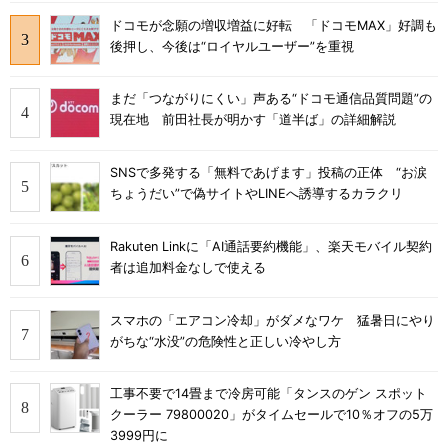
ドコモが念願の増収増益に好転 「ドコモMAX」好調も
後押し、今後は“ロイヤルユーザー”を重視
まだ「つながりにくい」声ある“ドコモ通信品質問題”の
現在地 前田社長が明かす「道半ば」の詳細解説
SNSで多発する「無料であげます」投稿の正体 “お涙
ちょうだい”で偽サイトやLINEへ誘導するカラクリ
Rakuten Linkに「AI通話要約機能」、楽天モバイル契約
者は追加料金なしで使える
スマホの「エアコン冷却」がダメなワケ 猛暑日にやり
がちな“水没”の危険性と正しい冷やし方
工事不要で14畳まで冷房可能「タンスのゲン スポット
クーラー 79800020」がタイムセールで10％オフの5万
3999円に