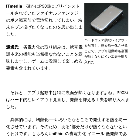
ITmedia
確かにP900iにプリインスト
ールされていたファイナルファンタジー
のボス戦直前で電池切れしてしまい、端
末をブン投げたくなったのを思い出しま
した。
ハードウェア的なレイアウト
を見直し、熱を均一化させる
渡邊氏
省電力化の取り組みは、携帯電
ことで、アプリ起動時も裏面
話本来の機能も当然損なわないことを意
が熱くなりにくい工夫を取り
味しますし、ゲームに没頭して楽しめる
入れた
要素も含まれています。
それと、アプリ起動中は特に裏面が熱くなりますよね。P903i
はハード的なレイアウト見直し、発熱を抑える工夫を取り入れま
した。
具体的には、均熱化──いろいろなところで発生する熱を均一
化させています。そのため、ある1部分だけが熱くならないとい
うわけです。もちろんUniPhierの省電力化 イコール 低発熱であ