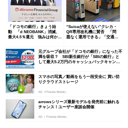
「ドコモの銀行」きょう始
“Suicaが使えない”クレカ・
動 「d NEOBANK」消滅、
QR専用改札機に賛否 「問
最大4.5％還元 強みは何か解
題なく運用できる」「交通系I
説
Cの方がスムーズ」
元グループ会社が「ドコモの銀行」になった不
満を吸収？ SBI新生銀行が「SBIの銀行」と
して最大5.2万円のキャッシュバックキャンペ
ーンを開催
スマホの写真／動画をもう一段安全に 買い切
りクラウドストレージ
AD（ITmedia Mobile）
arrowsシリーズ最新モデルを発売前に触れる
チャンス！ユーザー座談会開催
AD（ ITmedia Mobile）