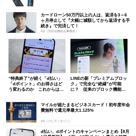
カードローン50万円以上の人は、返済を3～6
ヶ月停止して『大幅に減額してから返済する手
続き』で完済して！
AD（渋谷法務総合事務所）
“特典終了”が続く「d払い」
LINEの新「プレミアムブロッ
「dポイント」のお得さはど
ク」で完全な“絶縁”が可能
う変わるのか これからは
に？ 従来のブロック機能と
「dカード」の利用が得策？
の決定的な違い
マイルが超たまるビジネスカード！初年度年会
費無料で還元率最大1.125%
AD（クレディセゾン）
d払い、dポイントのキャンペーンまとめ【8月