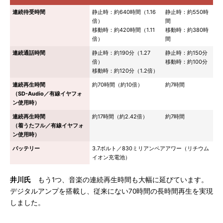
連続待受時間
静止時：約640時間（1.16
静止時：約550時
倍）
間
移動時：約420時間（1.11
移動時：約380時
倍）
間
連続通話時間
静止時：約190分（1.27
静止時：約150分
倍）
移動時：約100分
移動時：約120分（1.2倍）
連続再生時間
約70時間（約10倍）
約7時間
（SD-Audio／有線イヤフォ
ン使用時）
連続再生時間
約17時間（約2.42倍）
約7時間
（着うたフル／有線イヤフォ
ン使用時）
バッテリー
3.7ボルト／830ミリアンペアアワー（リチウム
イオン充電池）
井川氏
もう1つ、音楽の連続再生時間も大幅に延びています。
デジタルアンプを搭載し、従来にない70時間の長時間再生を実現
しました。