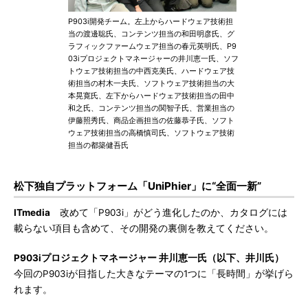
P903i開発チーム。左上からハードウェア技術担
当の渡邊聡氏、コンテンツ担当の和田明彦氏、グ
ラフィックファームウェア担当の春元英明氏、P9
03iプロジェクトマネージャーの井川恵一氏、ソフ
トウェア技術担当の中西克美氏、ハードウェア技
術担当の村木一夫氏、ソフトウェア技術担当の大
本晃寛氏、左下からハードウェア技術担当の田中
和之氏、コンテンツ担当の関智子氏、営業担当の
伊藤照秀氏、商品企画担当の佐藤恭子氏、ソフト
ウェア技術担当の高橋慎司氏、ソフトウェア技術
担当の都築健吾氏
松下独自プラットフォーム「UniPhier」に“全面一新”
ITmedia
改めて「P903i」がどう進化したのか、カタログには
載らない項目も含めて、その開発の裏側を教えてください。
P903iプロジェクトマネージャー 井川恵一氏（以下、井川氏）
今回のP903iが目指した大きなテーマの1つに「長時間」が挙げら
れます。