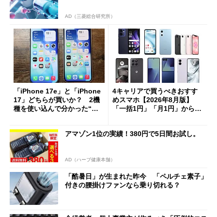
AD（三菱総合研究所）
「iPhone 17e」と「iPhone
4キャリアで買うべきおすす
17」どちらが買いか？ 2機
めスマホ【2026年8月版】
種を使い込んで分かった“ス
「一括1円」「月1円」からお
ペック表にない違い”
得なiPhone／Pixel／Galaxy
まで
アマゾン1位の実績！380円で5日間お試し。
AD（ハーブ健康本舗）
「酷暑日」が生まれた昨今 「ペルチェ素子」
付きの腰掛けファンなら乗り切れる？