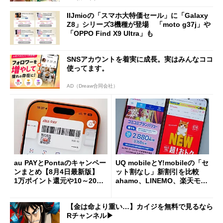
IIJmioの「スマホ大特価セール」に「Galaxy
Z8」シリーズ3機種が登場 「moto g37j」や
「OPPO Find X9 Ultra」も
SNSアカウントを着実に成長。実はみんなココ
使ってます。
AD（Dreaw合同会社）
au PAYとPontaのキャンペー
UQ mobileとY!mobileの「セ
ンまとめ【8月4日最新版】
ット割なし」新割引を比較
1万ポイント還元や10～20％
ahamo、LINEMO、楽天モバ
還元あり
イルよりもお得？
【金は命より重い…】カイジを無料で見るなら
Rチャンネル▶︎