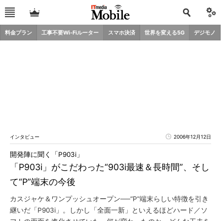
料金プラン
工事不要Wi-Fiルーター
スマホ決済
世界を変える5G
デジモノ
インタビュー
2006年12月12日
開発陣に聞く「P903i」
「P903i」がこだわった“903i最速＆長時間”、そし
て“P”端末の今後
カスジャケ＆ワンプッシュオープン──“P”端末らしい特徴を引き
継いだ「P903i」。しかし「全面一新」といえるほどハード／ソ