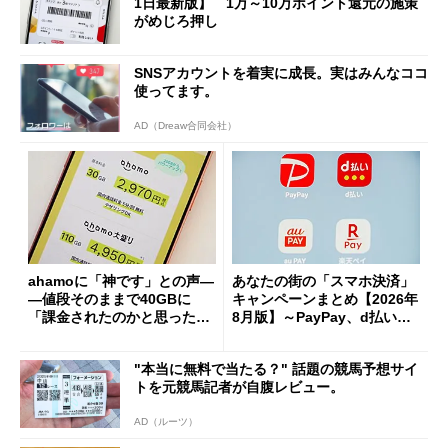
1日最新版】 1万～10万ポイント還元の施策
がめじろ押し
SNSアカウントを着実に成長。実はみんなココ
使ってます。
AD（Dreaw合同会社）
ahamoに「神です」との声―
あなたの街の「スマホ決済」
―値段そのままで40GBに
キャンペーンまとめ【2026年
「課金されたのかと思った」
8月版】～PayPay、d払い、a
と戸惑いも
u PAY、楽天ペイ
"本当に無料で当たる？" 話題の競馬予想サイ
トを元競馬記者が自腹レビュー。
AD（ルーツ）