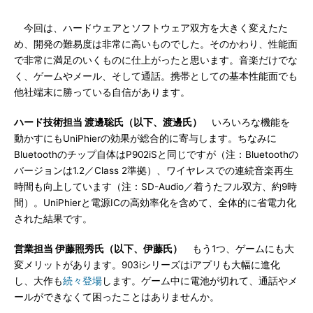
今回は、ハードウェアとソフトウェア双方を大きく変えたた
め、開発の難易度は非常に高いものでした。そのかわり、性能面
で非常に満足のいくものに仕上がったと思います。音楽だけでな
く、ゲームやメール、そして通話。携帯としての基本性能面でも
他社端末に勝っている自信があります。
ハード技術担当 渡邊聡氏（以下、渡邊氏）
いろいろな機能を
動かすにもUniPhierの効果が総合的に寄与します。ちなみに
Bluetoothのチップ自体はP902iSと同じですが（注：Bluetoothの
バージョンは1.2／Class 2準拠）、ワイヤレスでの連続音楽再生
時間も向上しています（注：SD-Audio／着うたフル双方、約9時
間）。UniPhierと電源ICの高効率化を含めて、全体的に省電力化
された結果です。
営業担当 伊藤照秀氏（以下、伊藤氏）
もう1つ、ゲームにも大
変メリットがあります。903iシリーズはiアプリも大幅に進化
し、大作も
続々登場
します。ゲーム中に電池が切れて、通話やメ
ールができなくて困ったことはありませんか。