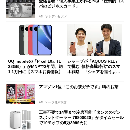
全経営者・個人事業主が作るべき「圧倒的コス
パのビジネスカード」
AD（クレディセゾン）
UQ mobileの「Pixel 10a（1
シャープが「AQUOS R11」
28GB）」がMNPで2年間、約
で挑む“価格高騰時代”のスマ
1.1万円に【スマホお得情報】
ホ戦略 「シェアを追うより
も既存ユーザーを大切に」
アマゾン1位「このお茶ガチです」噂のお茶
AD（ハーブ健康本舗）
工事不要で14畳まで冷房可能「タンスのゲン
スポットクーラー 79800020」がタイムセール
で10％オフの5万3999円に