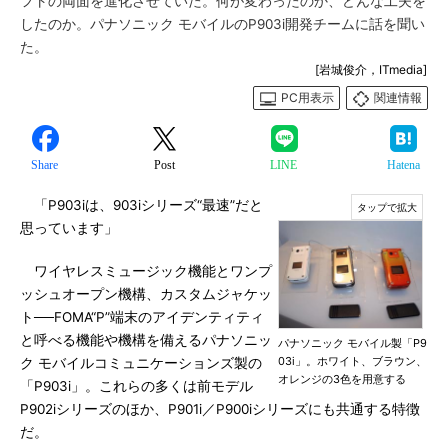
フトの両面を進化させていた。何が変わったのか、どんな工夫を
したのか。パナソニック モバイルのP903i開発チームに話を聞い
た。
[岩城俊介，ITmedia]
PC用表示
関連情報
Share
Post
LINE
Hatena
「P903iは、903iシリーズ“最速”だと
思っています」
ワイヤレスミュージック機能とワンプ
ッシュオープン機構、カスタムジャケッ
ト──FOMA“P”端末のアイデンティティ
と呼べる機能や機構を備えるパナソニッ
パナソニック モバイル製「P9
03i」。ホワイト、ブラウン、
ク モバイルコミュニケーションズ製の
オレンジの3色を用意する
「P903i」。これらの多くは前モデル
P902iシリーズのほか、P901i／P900iシリーズにも共通する特徴
だ。