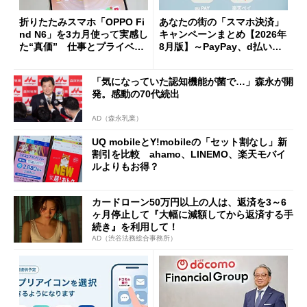
折りたたみスマホ「OPPO Fi
あなたの街の「スマホ決済」
nd N6」を3カ月使って実感し
キャンペーンまとめ【2026年
た“真価” 仕事とプライベー
8月版】～PayPay、d払い、a
トで大活躍
u PAY、楽天ペイ
「気になっていた認知機能が菌で…」森永が開
発。感動の70代続出
AD（森永乳業）
UQ mobileとY!mobileの「セット割なし」新
割引を比較 ahamo、LINEMO、楽天モバイ
ルよりもお得？
カードローン50万円以上の人は、返済を3～6
ヶ月停止して『大幅に減額してから返済する手
続き』を利用して！
AD（渋谷法務総合事務所）