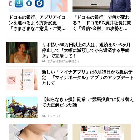
ドコモの銀行、アプリアイコ
「ドコモの銀行」で何が変わ
ンを選べるよう方針変更
る？ ドコモFG廣井社長に聞
「さまざまなご意見・ご要望
く「通信×金融」の攻勢とグ
を踏まえ」
ループ戦略
リボ払い50万円以上の人は、返済を3～6ヶ月
停止して『大幅に減額してから返済する手続
き』で完済して！
AD（渋谷法務総合事務所）
新しい「マイナアプリ」は8月25日から提供予
定 「マイナポータル」アプリのアップデート
として
【知らなきゃ損】副業→”競馬投資”に切り替え
て大正解だった話
AD（ルーツ）