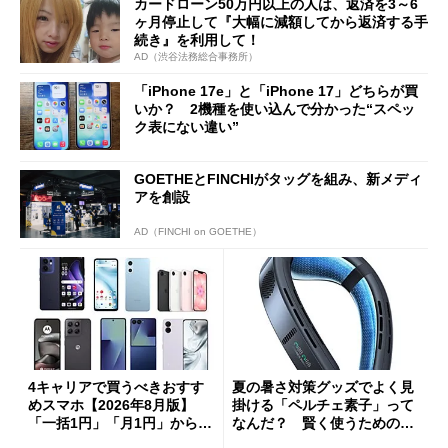
カードローン50万円以上の人は、返済を3～6
ヶ月停止して『大幅に減額してから返済する手
続き』を利用して！
AD（渋谷法務総合事務所）
「iPhone 17e」と「iPhone 17」どちらが買
いか？ 2機種を使い込んで分かった“スペッ
ク表にない違い”
GOETHEとFINCHIがタッグを組み、新メディ
アを創設
AD（FINCHI on GOETHE）
4キャリアで買うべきおすす
夏の暑さ対策グッズでよく見
めスマホ【2026年8月版】
掛ける「ペルチェ素子」って
「一括1円」「月1円」からお
なんだ？ 賢く使うための注
得なiPhone／Pixel／Galaxy
意点も