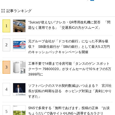
記事ランキング
“Suicaが使えない”クレカ・QR専用改札機に賛否 「問
題なく運用できる」「交通系ICの方がスムーズ」
元グループ会社が「ドコモの銀行」になった不満を吸
収？ SBI新生銀行が「SBIの銀行」として最大5.2万円
のキャッシュバックキャンペーンを開催
工事不要で14畳まで冷房可能「タンスのゲン スポット
クーラー 79800020」がタイムセールで10％オフの5万
3999円に
ソフトバンクのスマホ契約数減はいつ止まる？ 宮川社
長が反転の時期を語る ホッピング対策は「真剣にやり
すぎた」
SNSで多発する「無料であげます」投稿の正体 “お涙
ちょうだい”で偽サイトやLINEへ誘導するカラクリ