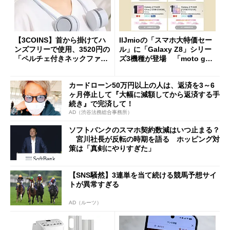
【3COINS】首から掛けてハ
IIJmioの「スマホ大特価セー
ンズフリーで使用、3520円の
ル」に「Galaxy Z8」シリー
「ペルチェ付きネックファ
ズ3機種が登場 「moto g37
ン」
j」や「OPPO Find X9 Ultr
a」も
カードローン50万円以上の人は、返済を3～6
ヶ月停止して『大幅に減額してから返済する手
続き』で完済して！
AD（渋谷法務総合事務所）
ソフトバンクのスマホ契約数減はいつ止まる？
宮川社長が反転の時期を語る ホッピング対
策は「真剣にやりすぎた」
【SNS騒然】3連単を当て続ける競馬予想サイ
トが異常すぎる
AD（ルーツ）