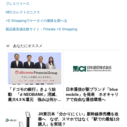
プレスリリース
NECエレクトロニクス
+D Shoppingでケータイの価格を調べる
製品最安値比較サイト：ITmedia +D Shopping
あなたにオススメ
「ドコモの銀行」きょう始
日本通信が新ブランド「blue
動 「d NEOBANK」消滅、
mobile」を発表 ネオキャリ
最大4.5％還元 強みは何か解
アで自由な通信環境へ
説
JR東日本「分かりにくい」新幹線券売機を改
善へ なぜ、スマホではなく「駅での最短1分
購入」を実現？