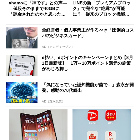
ahamoに「神です」との声―
LINEの新「プレミアムブロッ
―値段そのままで40GBに
ク」で完全な“絶縁”が可能
「課金されたのかと思った」
に？ 従来のブロック機能と
と戸惑いも
の決定的な違い
全経営者・個人事業主が作るべき「圧倒的コス
パのビジネスカード」
AD（クレディセゾン）
d払い、dポイントのキャンペーンまとめ【8月
1日最新版】 1万～10万ポイント還元の施策
がめじろ押し
「気になっていた認知機能が菌で…」森永が開
発。感動の70代続出
AD（森永乳業）