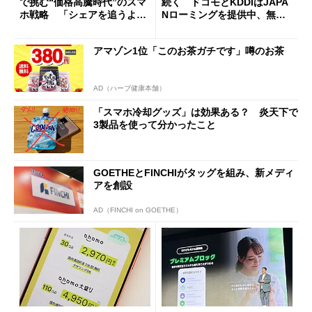
で挑む“価格高騰時代”のスマ
続く ドコモとKDDIはJAPA
ホ戦略 「シェアを追うより
Nローミングを提供中、無料
も既存ユーザーを大切に」
Wi-Fi「00000JAPAN」も開
放
アマゾン1位「このお茶ガチです」噂のお茶
AD（ハーブ健康本舗）
「スマホ冷却グッズ」は効果ある？ 炎天下で
3製品を使って分かったこと
GOETHEとFINCHIがタッグを組み、新メディ
アを創設
AD（FINCHI on GOETHE）