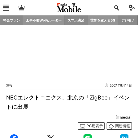
料金プラン
工事不要Wi-Fiルーター
スマホ決済
世界を変える5G
デジモノ
速報
2007年9月14日
NECエレクトロニクス、北京の「ZigBee」イベン
トに出展
[ITmedia]
PC用表示
関連情報