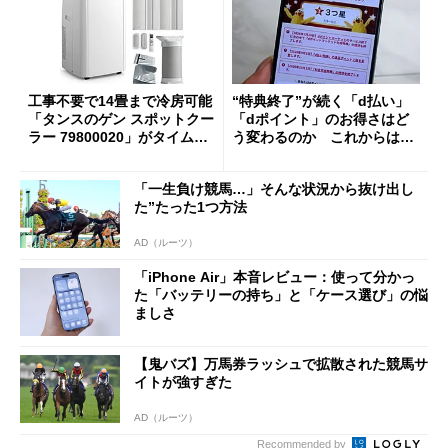
工事不要で14畳まで冷房可能
“特典終了”が続く「d払い」
「タンスのゲン スポットクー
「dポイント」のお得さはど
ラー 79800020」がタイムセ
う変わるのか これからは
ールで10％オフの5万3999円
「dカード」の利用が得策？
に
「一生負け競馬…」そんな状況から抜け出し
た”たった1つ方法
AD（ルーツ）
「iPhone Air」本音レビュー：使って分かっ
た「バッテリーの持ち」と「ケース選び」の悩
ましさ
【鬼バズ】万馬券ラッシュで拡散された競馬サ
イトが強すぎた
AD（ルーツ）
Recommended by