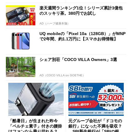
まで
楽天週間ランキング1位！シリーズ累計3億包
のスッキリ茶。380円でお試し
AD（ハーブ健康本舗）
UQ mobileの「Pixel 10a（128GB）」がMNP
で2年間、約1.1万円に【スマホお得情報】
シェア別荘「COCO VILLA Owners」3選
AD（COCO VILLA on GOETHE）
「酷暑日」が生まれた昨今
元グループ会社が「ドコモの
「ペルチェ素子」付きの腰掛
銀行」になった不満を吸収？
けファンなら乗り切れる？
SBI新生銀行が「SBIの銀