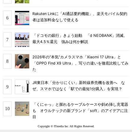
Rakuten Linkに「AI通話要約機能」、楽天モバイル契約
者は追加料金なしで使える
「ドコモの銀行」きょう始動 「d NEOBANK」消滅、
最大4.5％還元 強みは何か解説
2026年の“本気”カメラスマホ「Xiaomi 17 Ultra」と
「OPPO Find X9 Ultra」、写りの違いを徹底比較してみ
た
JR東日本「分かりにくい」新幹線券売機を改善へ な
ぜ、スマホではなく「駅での最短1分購入」を実現？
「くにゃっ」と握れるケーブルケースや斜め挿し充電器
も オウルテックの新ブランド「soft」のアイデアに注
目
Copyright © ITmedia Inc. All Rights Reserved.