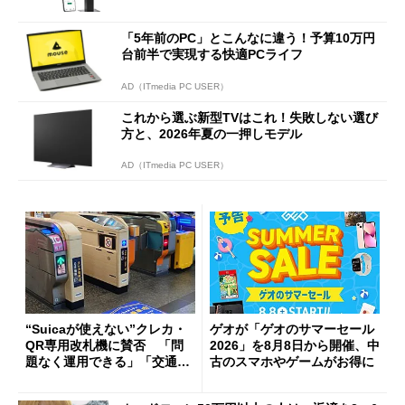
「5年前のPC」とこんなに違う！予算10万円
台前半で実現する快適PCライフ
AD（ITmedia PC USER）
これから選ぶ新型TVはこれ！失敗しない選び
方と、2026年夏の一押しモデル
AD（ITmedia PC USER）
“Suicaが使えない”クレカ・
ゲオが「ゲオのサマーセール
QR専用改札機に賛否 「問
2026」を8月8日から開催、中
題なく運用できる」「交通系I
古のスマホやゲームがお得に
Cの方がスムーズ」