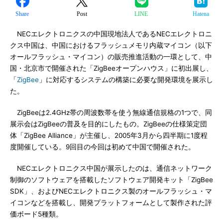
Share
Post
LINE
Hatena
NECエレクトロニクスの中国現地法人であるNECエレクトロニ
クス中国は、中国におけるフラッシュメモリ内蔵マイコン（以下
オールフラッシュ・マイコン）の販売推進活動の一環として、中
国・北京市で開催された「ZigBeeオープンハウス」に初出展し、
「
ZigBee
」に対応するシステムの構築に必要な開発環境を展示し
た。
ZigBeeは2.4GHz帯の周波数帯を使う無線通信規格の1つで、同
展示会はZigBeeの普及を目的にしたもの。ZigBeeの仕様策定団
体「ZigBee Alliance」が主催し、2005年3月から四半期に1度程
度開催している。9回目の今回は初めて中国で開催された。
NECエレクトロニクス中国が展示したのは、通信ネットワーク
制御のソフトウェアを搭載したソフトウェア開発キット「ZigBee
SDK」、およびNECエレクトロニクス製のオールフラッシュ・マ
イコンなどを搭載し、開発プラットフォームとして製作された評
価ボード5種類。