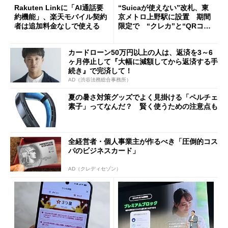
Rakuten Linkに「AI通話要
“Suicaが使えない”改札、東
約機能」、楽天モバイル契約
京メトロ上野駅に設置 期間
者は追加料金なしで使える
限定で “クレカ”と“QRコー
ド”専用
カードローン50万円以上の人は、返済を3～6
ヶ月停止して『大幅に減額してから返済する手
続き』で完済して！
AD（渋谷法務総合事務所）
夏の暑さ対策グッズでよく見掛ける「ペルチェ
素子」ってなんだ？ 賢く使うための注意点も
全経営者・個人事業主が作るべき「圧倒的コス
パのビジネスカード」
AD（クレディセゾン）