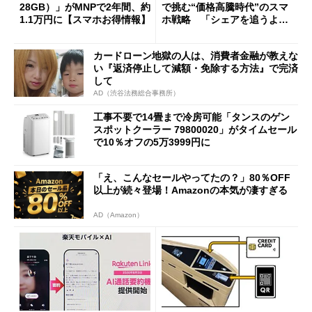
28GB）」がMNPで2年間、約
で挑む“価格高騰時代”のスマ
1.1万円に【スマホお得情報】
ホ戦略 「シェアを追うより
も既存ユーザーを大切に」
カードローン地獄の人は、消費者金融が教えな
い『返済停止して減額・免除する方法』で完済
して
AD（渋谷法務総合事務所）
工事不要で14畳まで冷房可能「タンスのゲン
スポットクーラー 79800020」がタイムセール
で10％オフの5万3999円に
「え、こんなセールやってたの？」80％OFF
以上が続々登場！Amazonの本気が凄すぎる
AD（Amazon）