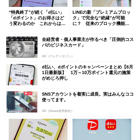
“特典終了”が続く「d払い」
LINEの新「プレミアムブロッ
「dポイント」のお得さはど
ク」で完全な“絶縁”が可能
う変わるのか これからは
に？ 従来のブロック機能と
「dカード」の利用が得策？
の決定的な違い
全経営者・個人事業主が作るべき「圧倒的コス
パのビジネスカード」
AD（クレディセゾン）
d払い、dポイントのキャンペーンまとめ【8月
1日最新版】 1万～10万ポイント還元の施策
がめじろ押し
SNSアカウントを着実に成長。実はみんなココ
使ってます。
AD（Dreaw合同会社）