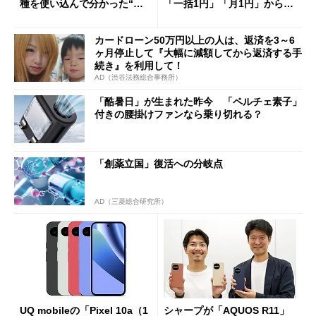
種を使い込んで分かった“ス
「一括1円」「月1円」からお
ペック表にない違い”
得なiPhone／Pixel／Galaxy
まで
カードローン50万円以上の人は、返済を3～6
ヶ月停止して『大幅に減額してから返済する手
続き』を利用して！
AD（渋谷法務総合事務所）
「酷暑日」が生まれた昨今 「ペルチェ素子」
付きの腰掛けファンなら乗り切れる？
「創薬立国」復活への分岐点
AD（三菱総合研究所）
UQ mobileの「Pixel 10a（1
シャープが「AQUOS R11」