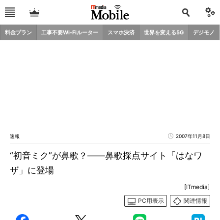
料金プラン
工事不要Wi-Fiルーター
スマホ決済
世界を変える5G
デジモノ
速報
2007年11月8日
“初音ミク”が鼻歌？――鼻歌採点サイト「はなワ
ザ」に登場
[ITmedia]
PC用表示
関連情報