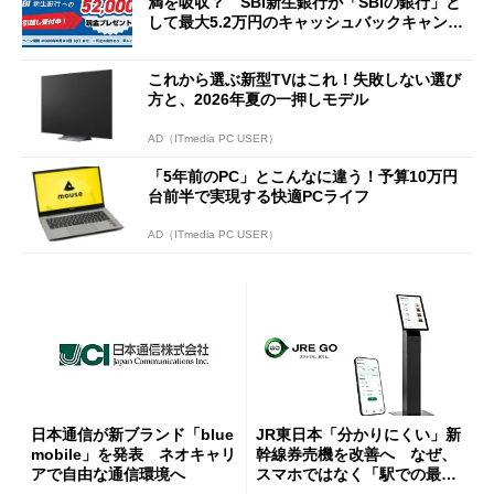
満を吸収？ SBI新生銀行が「SBIの銀行」と
して最大5.2万円のキャッシュバックキャンペ
ーンを開催
これから選ぶ新型TVはこれ！失敗しない選び
方と、2026年夏の一押しモデル
AD（ITmedia PC USER）
「5年前のPC」とこんなに違う！予算10万円
台前半で実現する快適PCライフ
AD（ITmedia PC USER）
日本通信が新ブランド「blue
JR東日本「分かりにくい」新
mobile」を発表 ネオキャリ
幹線券売機を改善へ なぜ、
アで自由な通信環境へ
スマホではなく「駅での最短
1分購入」を実現？