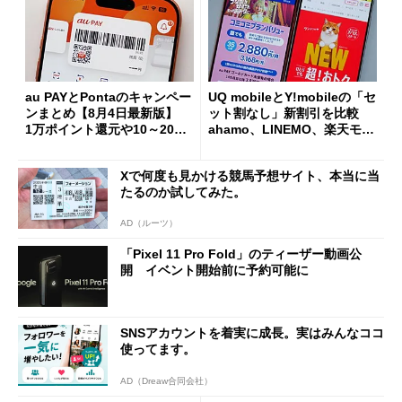
au PAYとPontaのキャンペー
UQ mobileとY!mobileの「セ
ンまとめ【8月4日最新版】
ット割なし」新割引を比較
1万ポイント還元や10～20％
ahamo、LINEMO、楽天モバ
還元あり
イルよりもお得？
Xで何度も見かける競馬予想サイト、本当に当
たるのか試してみた。
AD（ルーツ）
「Pixel 11 Pro Fold」のティーザー動画公
開 イベント開始前に予約可能に
SNSアカウントを着実に成長。実はみんなココ
使ってます。
AD（Dreaw合同会社）