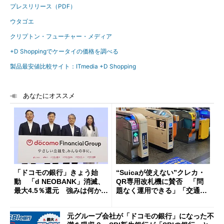
プレスリリース（PDF）
ウタゴエ
クリプトン・フューチャー・メディア
+D Shoppingでケータイの価格を調べる
製品最安値比較サイト：ITmedia +D Shopping
あなたにオススメ
「ドコモの銀行」きょう始
“Suicaが使えない”クレカ・
動 「d NEOBANK」消滅、
QR専用改札機に賛否 「問
最大4.5％還元 強みは何か解
題なく運用できる」「交通系I
説
Cの方がスムーズ」
元グループ会社が「ドコモの銀行」になった不