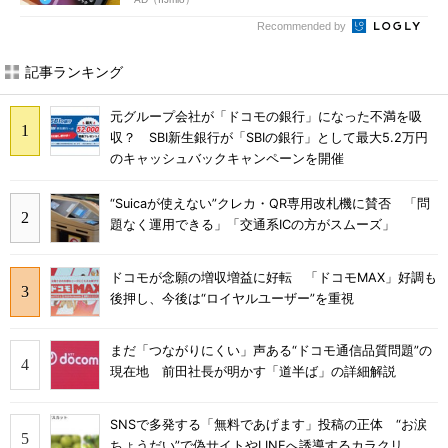
Recommended by
記事ランキング
元グループ会社が「ドコモの銀行」になった不満を吸
収？ SBI新生銀行が「SBIの銀行」として最大5.2万円
のキャッシュバックキャンペーンを開催
“Suicaが使えない”クレカ・QR専用改札機に賛否 「問
題なく運用できる」「交通系ICの方がスムーズ」
ドコモが念願の増収増益に好転 「ドコモMAX」好調も
後押し、今後は“ロイヤルユーザー”を重視
まだ「つながりにくい」声ある“ドコモ通信品質問題”の
現在地 前田社長が明かす「道半ば」の詳細解説
SNSで多発する「無料であげます」投稿の正体 “お涙
ちょうだい”で偽サイトやLINEへ誘導するカラクリ