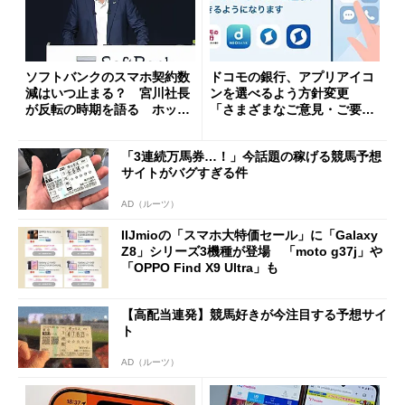
ソフトバンクのスマホ契約数
ドコモの銀行、アプリアイコ
減はいつ止まる？ 宮川社長
ンを選べるよう方針変更
が反転の時期を語る ホッピ
「さまざまなご意見・ご要望
ング対策は「真剣にやりすぎ
を踏まえ」
た」
「3連続万馬券…！」今話題の稼げる競馬予想
サイトがバグすぎる件
AD（ルーツ）
IIJmioの「スマホ大特価セール」に「Galaxy
Z8」シリーズ3機種が登場 「moto g37j」や
「OPPO Find X9 Ultra」も
【高配当連発】競馬好きが今注目する予想サイ
ト
AD（ルーツ）