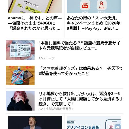
ahamoに「神です」との声―
あなたの街の「スマホ決済」
―値段そのままで40GBに
キャンペーンまとめ【2026年
「課金されたのかと思った」
8月版】～PayPay、d払い、a
と戸惑いも
u PAY、楽天ペイ
"本当に無料で当たる？" 話題の競馬予想サイ
トを元競馬記者が自腹レビュー。
AD（ルーツ）
「スマホ冷却グッズ」は効果ある？ 炎天下で
3製品を使って分かったこと
リボ地獄から抜け出したい人は、返済を3～6
ヶ月停止して『大幅に減額してから返済する手
続き』で完済して！
AD（渋谷法務総合事務所）