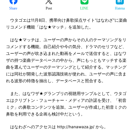
Share
Post
LINE
Hatena
ウタゴエは11月8日、携帯向け鼻歌採点サイト“はなわざ”に楽曲
リコメンド機能「はな★マッチ」を追加した。
はな★マッチは、ユーザーの声からその人のテーマソングをリ
コメンドする機能。自己紹介や今の気分、ドラマのセリフなど、
ユーザーの声が吹き込まれた動画をメールで送信すると、はなワ
ザの持つ楽曲データベースの中から、声にもっともマッチする楽
曲を選んでユーザーのテーマソングとして紹介する。マッチング
には同社が開発した波形認識技術が使われ、ユーザーの声に含ま
れる波形の特徴を抽出し、データベースと照合する。
また、はなワザ★グランプリの視聴用サンプルとして、ウタゴ
エはクリプトン・フューチャー・メディアの許諾を受け、「初音
ミク」の鼻歌コンテンツを追加。ユーザーが作成した初音ミクの
鼻歌を利用できる企画も検討中だという。
はなわざへのアクセスは http://hanawaza.jp/ から。