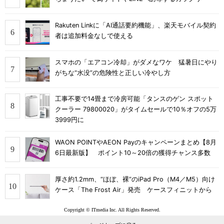
Rakuten Linkに「AI通話要約機能」、楽天モバイル契約
者は追加料金なしで使える
スマホの「エアコン冷却」がダメなワケ 猛暑日にやり
がちな“水没”の危険性と正しい冷やし方
工事不要で14畳まで冷房可能「タンスのゲン スポット
クーラー 79800020」がタイムセールで10％オフの5万
3999円に
WAON POINTやAEON Payのキャンペーンまとめ【8月
6日最新版】 ポイント10～20倍の獲得チャンス多数
厚さ約1.2mm、“ほぼ、裸”のiPad Pro（M4／M5）向け
ケース「The Frost Air」発売 ケースフィニットから
Copyright © ITmedia Inc. All Rights Reserved.