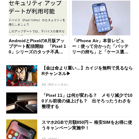
AndroidとPixelの8月版アッ
「iPhone Air」本音レビュ
プデート配信開始 「Pixel 1
ー：使って分かった「バッテ
0」シリーズのタッチ不具合
リーの持ち」と「ケース選
修正やGPU性能改善なども
び」の悩ましさ
【金は命より重い…】カイジを無料で見るなら
Rチャンネル▶︎
AD（Rチャンネル）
「Pixel 11」は何が変わる？ メモリ減少で10
0ドル前後の値上げも？ 出そろったうわさを
整理する
スマホ2GBで月額850円～ 格安SIMをお得に使
うキャンペーン実施中！
AD（IIJmio）