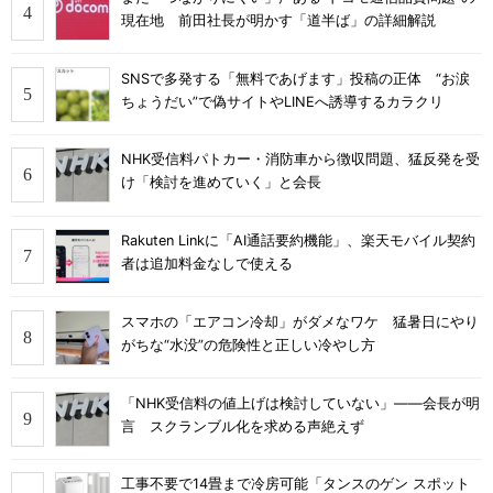
現在地 前田社長が明かす「道半ば」の詳細解説
SNSで多発する「無料であげます」投稿の正体 “お涙
ちょうだい”で偽サイトやLINEへ誘導するカラクリ
NHK受信料パトカー・消防車から徴収問題、猛反発を受
け「検討を進めていく」と会長
Rakuten Linkに「AI通話要約機能」、楽天モバイル契約
者は追加料金なしで使える
スマホの「エアコン冷却」がダメなワケ 猛暑日にやり
がちな“水没”の危険性と正しい冷やし方
「NHK受信料の値上げは検討していない」――会長が明
言 スクランブル化を求める声絶えず
工事不要で14畳まで冷房可能「タンスのゲン スポット