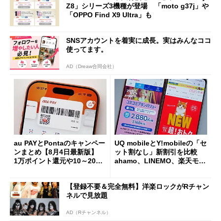
Z8」シリーズ3機種が登場 「moto g37j」や
「OPPO Find X9 Ultra」も
SNSアカウントを着実に成長。実はみんなココ
使ってます。
AD（Dreaw合同会社）
au PAYとPontaのキャンペー
UQ mobileとY!mobileの「セ
ンまとめ【8月4日最新版】
ット割なし」新割引を比較
1万ポイント還元や10～20％
ahamo、LINEMO、楽天モバ
還元あり
イルよりもお得？
【登録不要＆完全無料】洋楽ロックがRチャン
ネルで見放題
AD（Rチャンネル）