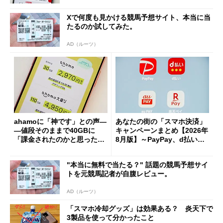
Xで何度も見かける競馬予想サイト、本当に当
たるのか試してみた。
AD（ルーツ）
ahamoに「神です」との声―
あなたの街の「スマホ決済」
―値段そのままで40GBに
キャンペーンまとめ【2026年
「課金されたのかと思った」
8月版】～PayPay、d払い、a
と戸惑いも
u PAY、楽天ペイ
"本当に無料で当たる？" 話題の競馬予想サイ
トを元競馬記者が自腹レビュー。
AD（ルーツ）
「スマホ冷却グッズ」は効果ある？ 炎天下で
3製品を使って分かったこと