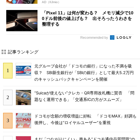
AD（IIJmio）
「Pixel 11」は何が変わる？ メモリ減少で10
0ドル前後の値上げも？ 出そろったうわさを
整理する
Recommended by
記事ランキング
元グループ会社が「ドコモの銀行」になった不満を吸
収？ SBI新生銀行が「SBIの銀行」として最大5.2万円
のキャッシュバックキャンペーンを開催
“Suicaが使えない”クレカ・QR専用改札機に賛否 「問
題なく運用できる」「交通系ICの方がスムーズ」
ドコモが念願の増収増益に好転 「ドコモMAX」好調も
後押し、今後は“ロイヤルユーザー”を重視
まだ「つながりにくい」声ある“ドコモ通信品質問題”の