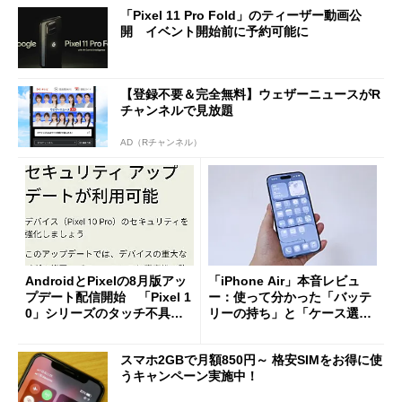
「Pixel 11 Pro Fold」のティーザー動画公
開 イベント開始前に予約可能に
【登録不要＆完全無料】ウェザーニュースがR
チャンネルで見放題
AD（Rチャンネル）
AndroidとPixelの8月版アッ
「iPhone Air」本音レビュ
プデート配信開始 「Pixel 1
ー：使って分かった「バッテ
0」シリーズのタッチ不具合
リーの持ち」と「ケース選
修正やGPU性能改善なども
び」の悩ましさ
スマホ2GBで月額850円～ 格安SIMをお得に使
うキャンペーン実施中！