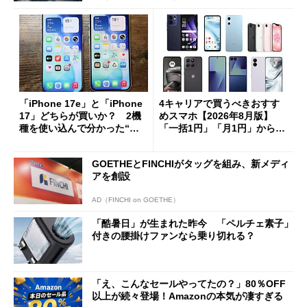
「iPhone 17e」と「iPhone
4キャリアで買うべきおすす
17」どちらが買いか？ 2機
めスマホ【2026年8月版】
種を使い込んで分かった“ス
「一括1円」「月1円」からお
ペック表にない違い”
得なiPhone／Pixel／Galaxy
まで
GOETHEとFINCHIがタッグを組み、新メディ
アを創設
AD（FINCHI on GOETHE）
「酷暑日」が生まれた昨今 「ペルチェ素子」
付きの腰掛けファンなら乗り切れる？
「え、こんなセールやってたの？」80％OFF
以上が続々登場！Amazonの本気が凄すぎる