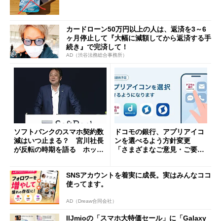
カードローン50万円以上の人は、返済を3～6
ヶ月停止して『大幅に減額してから返済する手
続き』で完済して！
AD（渋谷法務総合事務所）
ソフトバンクのスマホ契約数
ドコモの銀行、アプリアイコ
減はいつ止まる？ 宮川社長
ンを選べるよう方針変更
が反転の時期を語る ホッピ
「さまざまなご意見・ご要望
ング対策は「真剣にやりすぎ
を踏まえ」
た」
SNSアカウントを着実に成長。実はみんなココ
使ってます。
AD（Dreaw合同会社）
IIJmioの「スマホ大特価セール」に「Galaxy