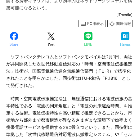
開する携帯キャリアは、より効率的なネットワークシステムを構
築可能になるという。
[ITmedia]
PC用表示
関連情報
Share
Post
LINE
Hatena
ソフトバンクテレコムとソフトバンクモバイルは2月1日、両社
が共同開発した次世代移動通信対応の「時間・空間電波伝搬推定
法」技術が、国際電気通信連合無線通信部門（ITU-R）で標準化
されたことを明らかにした。同技術はITU-R勧告「P.1816」とし
て発行された。
時間・空間電波伝搬推定法は、無線通信における電波伝搬の基
本特性である「電波の到来角度」と「電波の到来遅延時間」を推
定する技術。電波伝搬特性を高い精度で推定できることから、市
街地から郊外まで都市構造が異なるさまざまな環境下で効率よく
携帯電話サービスを提供するのに役立つという。また、同技術に
準拠した「次世代移動通信対応電波伝搬推定システム」や「セル