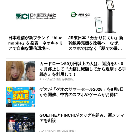
日本通信が新ブランド「blue
JR東日本「分かりにくい」新
mobile」を発表 ネオキャリ
幹線券売機を改善へ なぜ、
アで自由な通信環境へ
スマホではなく「駅での最短
1分購入」を実現？
カードローン50万円以上の人は、返済を3～6
ヶ月停止して『大幅に減額してから返済する手
続き』を利用して！
AD（渋谷法務総合事務所）
ゲオが「ゲオのサマーセール2026」を8月8日
から開催、中古のスマホやゲームがお得に
GOETHEとFINCHIがタッグを組み、新メディ
アを創設
AD（FINCHI on GOETHE）