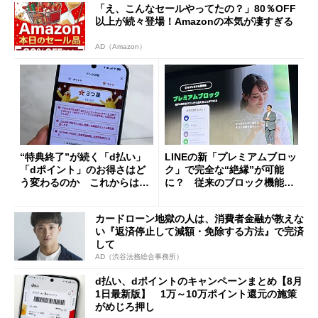
「え、こんなセールやってたの？」80％OFF
以上が続々登場！Amazonの本気が凄すぎる
AD（Amazon）
“特典終了”が続く「d払い」
LINEの新「プレミアムブロッ
「dポイント」のお得さはど
ク」で完全な“絶縁”が可能
う変わるのか これからは
に？ 従来のブロック機能と
「dカード」の利用が得策？
の決定的な違い
カードローン地獄の人は、消費者金融が教えな
い『返済停止して減額・免除する方法』で完済
して
AD（渋谷法務総合事務所）
d払い、dポイントのキャンペーンまとめ【8月
1日最新版】 1万～10万ポイント還元の施策
がめじろ押し