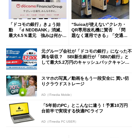
「ドコモの銀行」きょう始
“Suicaが使えない”クレカ・
動 「d NEOBANK」消滅、
QR専用改札機に賛否 「問
最大4.5％還元 強みは何か解
題なく運用できる」「交通系I
説
Cの方がスムーズ」
元グループ会社が「ドコモの銀行」になった不
満を吸収？ SBI新生銀行が「SBIの銀行」と
して最大5.2万円のキャッシュバックキャンペ
ーンを開催
スマホの写真／動画をもう一段安全に 買い切
りクラウドストレージ
AD（ITmedia Mobile）
「5年前のPC」とこんなに違う！予算10万円
台前半で実現する快適PCライフ
AD（ITmedia PC USER）