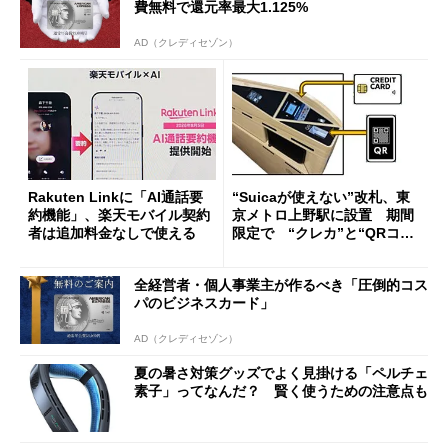
費無料で還元率最大1.125%
AD（クレディセゾン）
Rakuten Linkに「AI通話要
“Suicaが使えない”改札、東
約機能」、楽天モバイル契約
京メトロ上野駅に設置 期間
者は追加料金なしで使える
限定で “クレカ”と“QRコー
ド”専用
全経営者・個人事業主が作るべき「圧倒的コス
パのビジネスカード」
AD（クレディセゾン）
夏の暑さ対策グッズでよく見掛ける「ペルチェ
素子」ってなんだ？ 賢く使うための注意点も