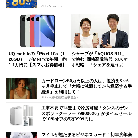
AD（Amazon）
UQ mobileの「Pixel 10a（1
シャープが「AQUOS R11」
28GB）」がMNPで2年間、約
で挑む“価格高騰時代”のスマ
1.1万円に【スマホお得情報】
ホ戦略 「シェアを追うより
も既存ユーザーを大切に」
カードローン50万円以上の人は、返済を3～6
ヶ月停止して『大幅に減額してから返済する手
続き』を利用して！
AD（渋谷法務総合事務所）
工事不要で14畳まで冷房可能「タンスのゲン
スポットクーラー 79800020」がタイムセール
で10％オフの5万3999円に
マイルが超たまるビジネスカード！初年度年会