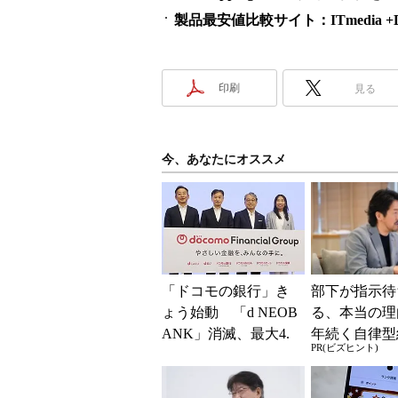
製品最安値比較サイト：ITmedia +D S
印刷
見る
今、あなたにオススメ
「ドコモの銀行」き
部下が指示待
ょう始動 「d NEOB
る、本当の理
ANK」消滅、最大4.
年続く自律型
PR(ビズヒント)
5％還元 強みは何か
共通する「3
解説
素」