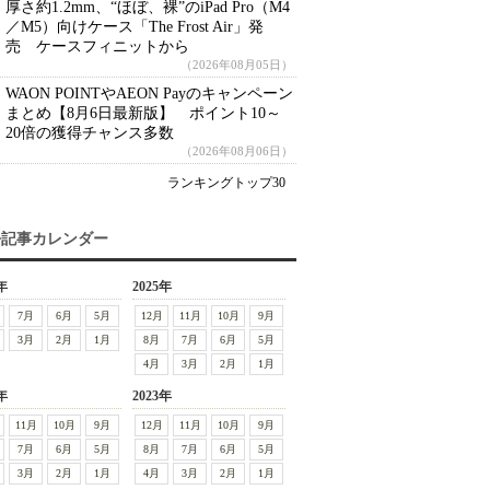
厚さ約1.2mm、“ほぼ、裸”のiPad Pro（M4
／M5）向けケース「The Frost Air」発
売 ケースフィニットから
（2026年08月05日）
WAON POINTやAEON Payのキャンペーン
まとめ【8月6日最新版】 ポイント10～
20倍の獲得チャンス多数
（2026年08月06日）
ランキングトップ30
去記事カレンダー
年
2025年
7月
6月
5月
12月
11月
10月
9月
3月
2月
1月
8月
7月
6月
5月
4月
3月
2月
1月
年
2023年
11月
10月
9月
12月
11月
10月
9月
7月
6月
5月
8月
7月
6月
5月
3月
2月
1月
4月
3月
2月
1月