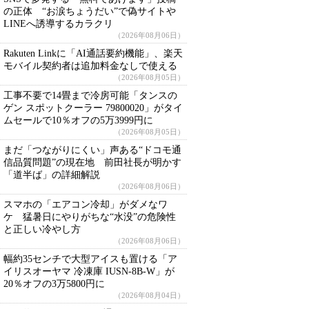
の正体 “お涙ちょうだい”で偽サイトや
LINEへ誘導するカラクリ
（2026年08月06日）
Rakuten Linkに「AI通話要約機能」、楽天
モバイル契約者は追加料金なしで使える
（2026年08月05日）
工事不要で14畳まで冷房可能「タンスの
ゲン スポットクーラー 79800020」がタイ
ムセールで10％オフの5万3999円に
（2026年08月05日）
まだ「つながりにくい」声ある“ドコモ通
信品質問題”の現在地 前田社長が明かす
「道半ば」の詳細解説
（2026年08月06日）
スマホの「エアコン冷却」がダメなワ
ケ 猛暑日にやりがちな“水没”の危険性
と正しい冷やし方
（2026年08月06日）
幅約35センチで大型アイスも置ける「ア
イリスオーヤマ 冷凍庫 IUSN-8B-W」が
20％オフの3万5800円に
（2026年08月04日）