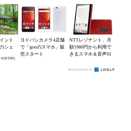
？
総合的に判断」
――ビックカメラ8店
舗でも
イント
ヨドバシカメラ4店舗
NTTレゾナント、月
のシェ
で「gooのスマホ」販
額1980円から利用で
売スタート
きるスマホ＆音声SI
n GOETHE)
Mセットを販売開始
Recommended by