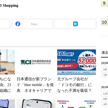
hopping
Share
過
2026
8月
4月
ちにな
日本通信が新ブラン
元グループ会社が
由。23
ド「blue mobile」を発
「ドコモの銀行」に
2024
組織に
表 ネオキャリアで
なった不満を吸収？
12月
つの要
自由な通信環境へ
SBI新生銀行が「S
8月
BIの銀行」として最
4月
大5....