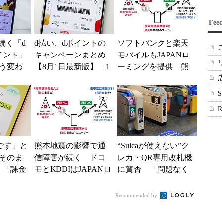
Fee
続く「d
d払い、dポイントの
ソフトバンクと楽天
イント」
キャンペーンまとめ
モバイルもJAPANロ
う変わ
【8月1日最新版】 1
ーミングを提供 熊
からは
万～10万ポイント還
本地震の影響で障害
の利用が
元の施策がめじろ押
が続く
し
神です」と
熊本地震の影響で通
“Suicaが使えない”ク
そのま
信障害が続く ドコ
レカ・QR専用改札機
 「課金
モとKDDIはJAPANロ
に賛否 「問題なく
思っ
ーミングを提供中、
運用できる」「交通
も
無料Wi-Fi「00...
系ICの方がスムー...
Recommended by