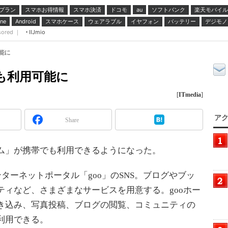
プラン
スマホお得情報
スマホ決済
ドコモ
ソフトバンク
楽天モバイル
au
スマホケース
ウェアラブル
イヤフォン
バッテリー
デジモノ
ne
Android
sored ｜
IIJmio
能に
でも利用可能に
[
ITmedia
]
アク
Share
ホーム」が携帯でも利用できるようになった。
ターネットポータル「goo」のSNS。ブログやブッ
ティなど、さまざまなサービスを用意する。gooホー
き込み、写真投稿、ブログの閲覧、コミュニティの
利用できる。