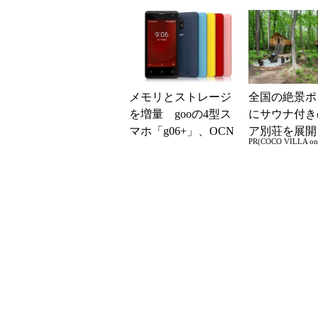
が小型エントリース
んだ秘策とは
マホになった理由
メモリとストレージ
全国の絶景ポ
を増量 gooの4型ス
にサウナ付き
マホ「g06+」、OCN
ア別荘を展開
PR(COCO VILLA o
のSIMセットで7800
円