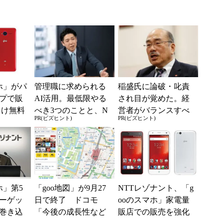
ホ」がパ
管理職に求められる
稲盛氏に論破・叱責
プで販
AI活用。最低限やる
され目が覚めた。経
向け無料
べき3つのことと、N
営者がバランスすべ
PR(ビズヒント)
PR(ビズヒント)
Gな自己認識
き2つの背反
ホ」第5
「goo地図」が9月27
NTTレゾナント、「g
ーゲッ
日で終了 ドコモ
ooのスマホ」家電量
巻き込
「今後の成長性など
販店での販売を強化