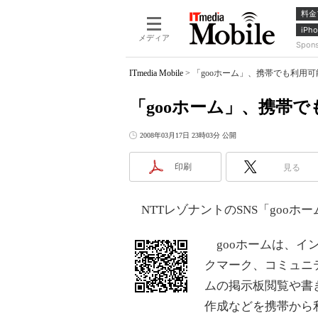
料金
iPho
メディア
Spon
ITmedia Mobile
>
「gooホーム」、携帯でも利用可
「gooホーム」、携帯
2008年03月17日 23時03分 公開
印刷
見る
NTTレゾナントのSNS「goo
gooホームは、イン
クマーク、コミュニ
ムの掲示板閲覧や書
作成などを携帯から