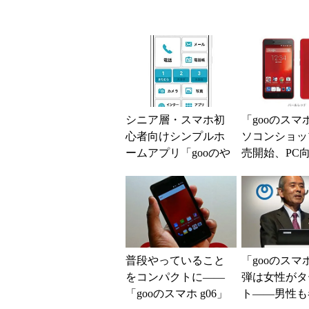
シニア層・スマホ初
「gooのスマ
心者向けシンプルホ
ソコンショッ
ームアプリ「gooのや
売開始、PC
さしいスマホ」
体験版も提供
普段やっていること
「gooのスマ
をコンパクトに――
弾は女性がタ
「gooのスマホ g06」
ト――男性も