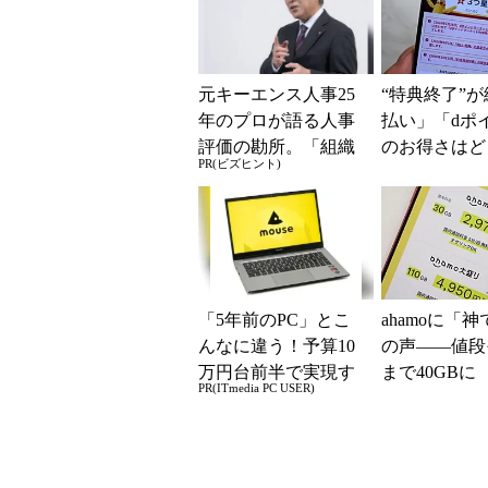
元キーエンス人事25
“特典終了”が
年のプロが語る人事
払い」「dポ
評価の勘所。「組織
のお得さはど
PR(ビズヒント)
を腐らせるNG評価」
るのか これ
とは？
「dカード」
得...
「5年前のPC」とこ
ahamoに「
んなに違う！予算10
の声――値段
万円台前半で実現す
まで40GBに
PR(ITmedia PC USER)
る快適PCライフ
されたのかと
た」と戸惑い