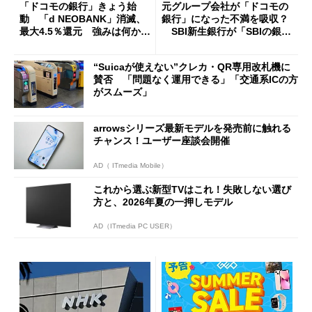
「ドコモの銀行」きょう始
元グループ会社が「ドコモの
動 「d NEOBANK」消滅、
銀行」になった不満を吸収？
最大4.5％還元 強みは何か解
SBI新生銀行が「SBIの銀
説
行」として最大5.2万円のキャ
ッシュバックキャンペーンを
“Suicaが使えない”クレカ・QR専用改札機に
開催
賛否 「問題なく運用できる」「交通系ICの方
がスムーズ」
arrowsシリーズ最新モデルを発売前に触れる
チャンス！ユーザー座談会開催
AD（ ITmedia Mobile）
これから選ぶ新型TVはこれ！失敗しない選び
方と、2026年夏の一押しモデル
AD（ITmedia PC USER）