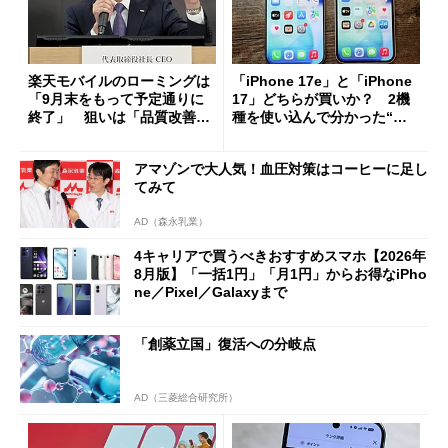
楽天モバイルのローミングは
「iPhone 17e」と「iPhone
「9月末をもって予定通りに
17」どちらが買いか？ 2機
終了」 狙いは「品質改善」
種を使い込んで分かった“ス
ただし「ルーラル限定で期
ペック表にない違い”
限を切った新契約」の可能性
アマゾンで大人気！血圧対策はコーヒーに足し
も
てみて
AD（森永乳業）
4キャリアで買うべきおすすめスマホ【2026年
8月版】「一括1円」「月1円」からお得なiPho
ne／Pixel／Galaxyまで
「創薬立国」復活への分岐点
AD（三菱総合研究所）