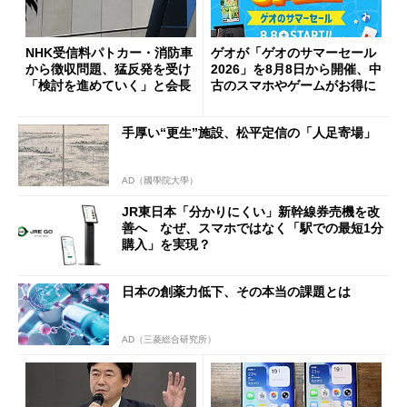
NHK受信料パトカー・消防車
ゲオが「ゲオのサマーセール
から徴収問題、猛反発を受け
2026」を8月8日から開催、中
「検討を進めていく」と会長
古のスマホやゲームがお得に
手厚い“更生”施設、松平定信の「人足寄場」
AD（國學院大學）
JR東日本「分かりにくい」新幹線券売機を改
善へ なぜ、スマホではなく「駅での最短1分
購入」を実現？
日本の創薬力低下、その本当の課題とは
AD（三菱総合研究所）