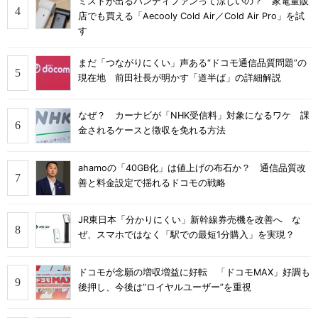
ミストが出るハンディファンって涼しいの？ 家電量販
店でも買える「Aecooly Cold Air／Cold Air Pro」を試
す
まだ「つながりにくい」声ある“ドコモ通信品質問題”の
現在地 前田社長が明かす「道半ば」の詳細解説
なぜ？ カーナビが「NHK受信料」対象になるワケ 課
金されるケースと徴収を免れる方法
ahamoの「40GB化」は値上げの布石か？ 通信品質改
善と料金設定で揺れるドコモの戦略
JR東日本「分かりにくい」新幹線券売機を改善へ な
ぜ、スマホではなく「駅での最短1分購入」を実現？
ドコモが念願の増収増益に好転 「ドコモMAX」好調も
後押し、今後は“ロイヤルユーザー”を重視