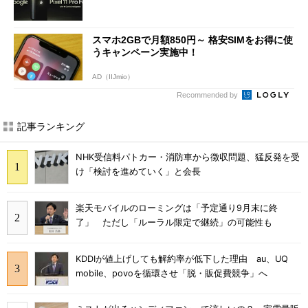
スマホ2GBで月額850円～ 格安SIMをお得に使
うキャンペーン実施中！
AD（IIJmio）
Recommended by
記事ランキング
NHK受信料パトカー・消防車から徴収問題、猛反発を受
け「検討を進めていく」と会長
楽天モバイルのローミングは「予定通り9月末に終
了」 ただし「ルーラル限定で継続」の可能性も
KDDIが値上げしても解約率が低下した理由 au、UQ
mobile、povoを循環させ「脱・販促費競争」へ