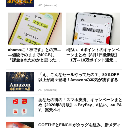
AD（Amazon）
ahamoに「神です」との声―
d払い、dポイントのキャンペ
―値段そのままで40GBに
ーンまとめ【8月1日最新版】
「課金されたのかと思った」
1万～10万ポイント還元の
と戸惑いも
施策がめじろ押し
「え、こんなセールやってたの？」80％OFF
以上が続々登場！Amazonの本気が凄すぎる
AD（Amazon）
あなたの街の「スマホ決済」キャンペーンまと
め【2026年8月版】～PayPay、d払い、au PA
Y、楽天ペイ
GOETHEとFINCHIがタッグを組み、新メディ