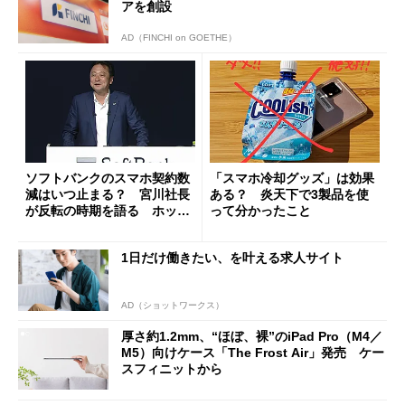
アを創設
AD（FINCHI on GOETHE）
ソフトバンクのスマホ契約数
「スマホ冷却グッズ」は効果
減はいつ止まる？ 宮川社長
ある？ 炎天下で3製品を使
が反転の時期を語る ホッピ
って分かったこと
ング対策は「真剣にやりすぎ
た」
1日だけ働きたい、を叶える求人サイト
AD（ショットワークス）
厚さ約1.2mm、“ほぼ、裸”のiPad Pro（M4／
M5）向けケース「The Frost Air」発売 ケー
スフィニットから