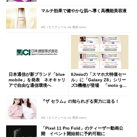
マルチ効果で健やかな肌へ導く高機能美容液
AD（エリクシール on 美的.com）
日本通信が新ブランド「blue
IIJmioの「スマホ大特価セー
mobile」を発表 ネオキャリ
ル」に「Galaxy Z8」シリー
アで自由な通信環境へ
ズ3機種が登場 「moto g37
j」や「OPPO Find X9 Ultr
a」も
『ザ セラム』の知られざる実力に迫る！
AD（エリクシール on 美的.com）
「Pixel 11 Pro Fold」のティーザー動画公
開 イベント開始前に予約可能に