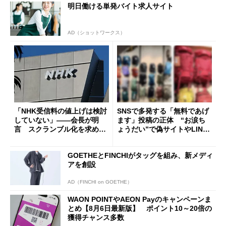
明日働ける単発バイト求人サイト
AD（ショットワークス）
「NHK受信料の値上げは検討
SNSで多発する「無料であげ
していない」――会長が明
ます」投稿の正体 “お涙ち
言 スクランブル化を求める
ょうだい”で偽サイトやLINE
声絶えず
へ誘導するカラクリ
GOETHEとFINCHIがタッグを組み、新メディ
アを創設
AD（FINCHI on GOETHE）
WAON POINTやAEON Payのキャンペーンま
とめ【8月6日最新版】 ポイント10～20倍の
獲得チャンス多数