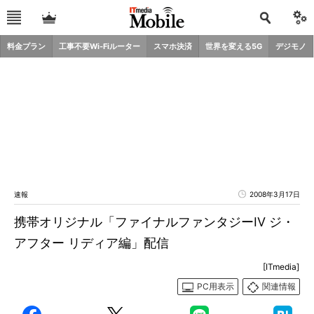
料金プラン
工事不要Wi-Fiルーター
スマホ決済
世界を変える5G
デジモノ
速報
2008年3月17日
携帯オリジナル「ファイナルファンタジーIV ジ・
アフター リディア編」配信
[ITmedia]
PC用表示
関連情報