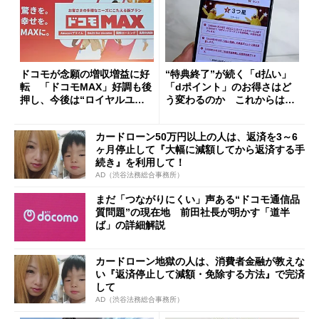
ドコモが念願の増収増益に好
“特典終了”が続く「d払い」
転 「ドコモMAX」好調も後
「dポイント」のお得さはど
押し、今後は“ロイヤルユー
う変わるのか これからは
ザー”を重視
「dカード」の利用が得策？
カードローン50万円以上の人は、返済を3～6
ヶ月停止して『大幅に減額してから返済する手
続き』を利用して！
AD（渋谷法務総合事務所）
まだ「つながりにくい」声ある“ドコモ通信品
質問題”の現在地 前田社長が明かす「道半
ば」の詳細解説
カードローン地獄の人は、消費者金融が教えな
い『返済停止して減額・免除する方法』で完済
して
AD（渋谷法務総合事務所）