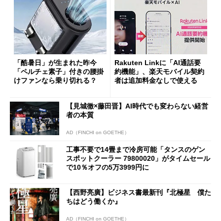
「酷暑日」が生まれた昨今
Rakuten Linkに「AI通話要
「ペルチェ素子」付きの腰掛
約機能」、楽天モバイル契約
けファンなら乗り切れる？
者は追加料金なしで使える
【見城徹×藤田晋】AI時代でも変わらない経営
者の本質
AD（FINCHI on GOETHE）
工事不要で14畳まで冷房可能「タンスのゲン
スポットクーラー 79800020」がタイムセール
で10％オフの5万3999円に
【西野亮廣】ビジネス書最新刊『北極星 僕た
ちはどう働くか』
AD（FINCHI on GOETHE）