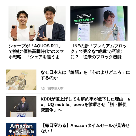
シャープが「AQUOS R11」
LINEの新「プレミアムブロッ
で挑む“価格高騰時代”のスマ
ク」で完全な“絶縁”が可能
ホ戦略 「シェアを追うより
に？ 従来のブロック機能と
も既存ユーザーを大切に」
の決定的な違い
なぜ日本人は『論語』を「心のよりどころ」に
するのか
AD（國學院大學）
KDDIが値上げしても解約率が低下した理由 a
u、UQ mobile、povoを循環させ「脱・販促
費競争」へ
【毎日変わる】Amazonタイムセールが見逃せ
ない！