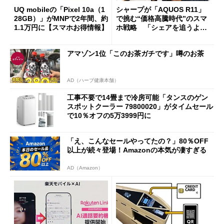
UQ mobileの「Pixel 10a（1
シャープが「AQUOS R11」
28GB）」がMNPで2年間、約
で挑む“価格高騰時代”のスマ
1.1万円に【スマホお得情報】
ホ戦略 「シェアを追うより
も既存ユーザーを大切に」
アマゾン1位「このお茶ガチです」噂のお茶
AD（ハーブ健康本舗）
工事不要で14畳まで冷房可能「タンスのゲン
スポットクーラー 79800020」がタイムセール
で10％オフの5万3999円に
「え、こんなセールやってたの？」80％OFF
以上が続々登場！Amazonの本気が凄すぎる
AD（Amazon）