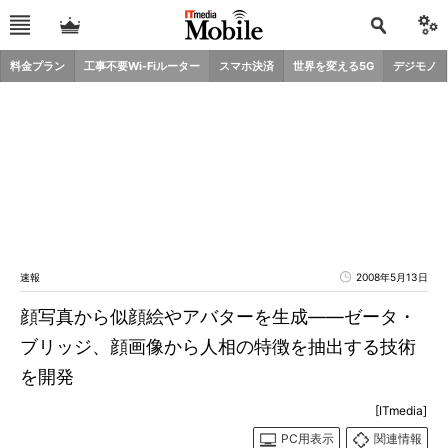
料金プラン
工事不要Wi-Fiルーター
スマホ決済
世界を変える5G
デジモノ
速報
2008年5月13日
顔写真から似顔絵やアバターを生成――ゼータ・
ブリッジ、顔画像から人相の特徴を抽出する技術
を開発
[ITmedia]
PC用表示
関連情報