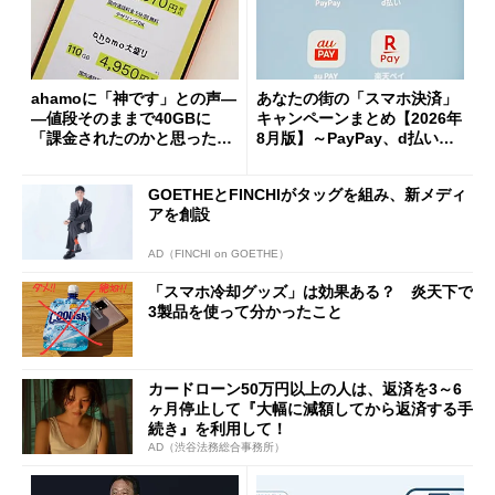
ahamoに「神です」との声―
あなたの街の「スマホ決済」
―値段そのままで40GBに
キャンペーンまとめ【2026年
「課金されたのかと思った」
8月版】～PayPay、d払い、a
と戸惑いも
u PAY、楽天ペイ
GOETHEとFINCHIがタッグを組み、新メディ
アを創設
AD（FINCHI on GOETHE）
「スマホ冷却グッズ」は効果ある？ 炎天下で
3製品を使って分かったこと
カードローン50万円以上の人は、返済を3～6
ヶ月停止して『大幅に減額してから返済する手
続き』を利用して！
AD（渋谷法務総合事務所）