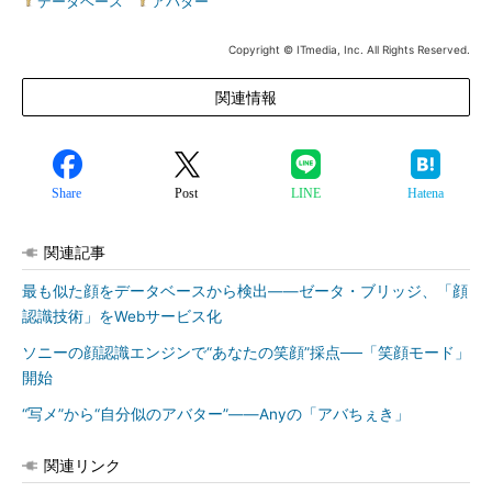
データベース
|
アバター
Copyright © ITmedia, Inc. All Rights Reserved.
関連情報
Share
Post
LINE
Hatena
関連記事
最も似た顔をデータベースから検出――ゼータ・ブリッジ、「顔
認識技術」をWebサービス化
ソニーの顔認識エンジンで“あなたの笑顔”採点──「笑顔モード」
開始
“写メ”から“自分似のアバター”――Anyの「アバちぇき」
関連リンク