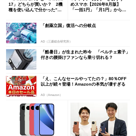
17」どちらが買いか？ 2機
めスマホ【2026年8月版】
種を使い込んで分かった“ス
「一括1円」「月1円」からお
ペック表にない違い”
得なiPhone／Pixel／Galaxy
まで
「創薬立国」復活への分岐点
AD（三菱総合研究所）
「酷暑日」が生まれた昨今 「ペルチェ素子」
付きの腰掛けファンなら乗り切れる？
「え、こんなセールやってたの？」80％OFF
以上が続々登場！Amazonの本気が凄すぎる
AD（Amazon）