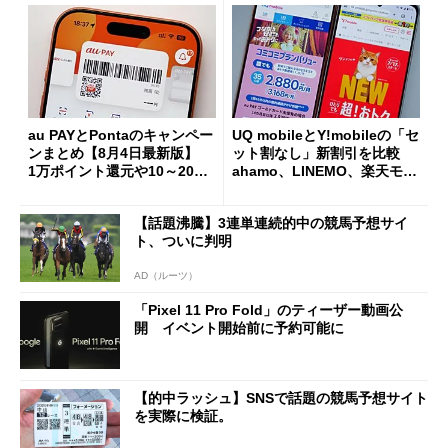
au PAYとPontaのキャンペー
UQ mobileとY!mobileの「セ
ンまとめ【8月4日最新版】
ット割なし」新割引を比較
1万ポイント還元や10～20％
ahamo、LINEMO、楽天モバ
還元あり
イルよりもお得？
【話題沸騰】3連単連続的中の競馬予想サイ
ト、ついに判明
AD（ルーツ）
「Pixel 11 Pro Fold」のティーザー動画公
開 イベント開始前に予約可能に
【的中ラッシュ】SNSで話題の競馬予想サイト
を実際に検証。