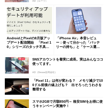
AD（ルーツ）
AndroidとPixelの8月版アッ
「iPhone Air」本音レビュ
プデート配信開始 「Pixel 1
ー：使って分かった「バッテ
0」シリーズのタッチ不具合
リーの持ち」と「ケース選
修正やGPU性能改善なども
び」の悩ましさ
SNSアカウントを着実に成長。実はみんなココ
使ってます。
AD（Dreaw合同会社）
「Pixel 11」は何が変わる？ メモリ減少で10
0ドル前後の値上げも？ 出そろったうわさを
整理する
スマホ2GBで月額850円～ 格安SIMをお得に使
うキャンペーン実施中！