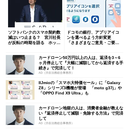
ソフトバンクのスマホ契約数
ドコモの銀行、アプリアイコ
減はいつ止まる？ 宮川社長
ンを選べるよう方針変更
が反転の時期を語る ホッピ
「さまざまなご意見・ご要望
ング対策は「真剣にやりすぎ
を踏まえ」
た」
カードローン50万円以上の人は、返済を3～6
ヶ月停止して『大幅に減額してから返済する手
続き』で完済して！
AD（渋谷法務総合事務所）
IIJmioの「スマホ大特価セール」に「Galaxy
Z8」シリーズ3機種が登場 「moto g37j」や
「OPPO Find X9 Ultra」も
カードローン地獄の人は、消費者金融が教えな
い『返済停止して減額・免除する方法』で完済
して
AD（渋谷法務総合事務所）