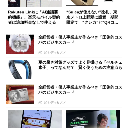
Rakuten Linkに「AI通話要
“Suicaが使えない”改札、東
約機能」、楽天モバイル契約
京メトロ上野駅に設置 期間
者は追加料金なしで使える
限定で “クレカ”と“QRコー
ド”専用
全経営者・個人事業主が作るべき「圧倒的コス
パのビジネスカード」
AD（クレディセゾン）
夏の暑さ対策グッズでよく見掛ける「ペルチェ
素子」ってなんだ？ 賢く使うための注意点も
全経営者・個人事業主が作るべき「圧倒的コス
パのビジネスカード」
AD（クレディセゾン）