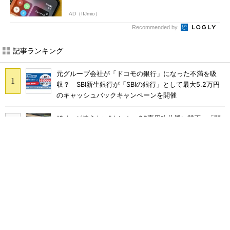
AD（IIJmio）
Recommended by
記事ランキング
元グループ会社が「ドコモの銀行」になった不満を吸
収？ SBI新生銀行が「SBIの銀行」として最大5.2万円
のキャッシュバックキャンペーンを開催
“Suicaが使えない”クレカ・QR専用改札機に賛否 「問
題なく運用できる」「交通系ICの方がスムーズ」
ドコモが念願の増収増益に好転 「ドコモMAX」好調も
後押し、今後は“ロイヤルユーザー”を重視
まだ「つながりにくい」声ある“ドコモ通信品質問題”の
現在地 前田社長が明かす「道半ば」の詳細解説