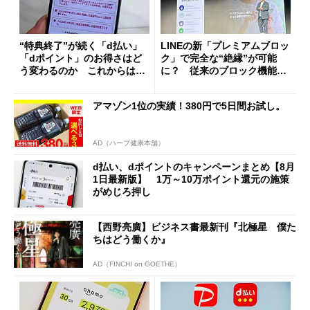
“特典終了”が続く「d払い」
LINEの新「プレミアムブロッ
「dポイント」のお得さはど
ク」で完全な“絶縁”が可能
う変わるのか これからは
に？ 従来のブロック機能と
「dカード」の利用が得策？
の決定的な違い
アマゾン1位の実績！380円で5日間お試し。
AD（ハーブ健康本舗）
d払い、dポイントのキャンペーンまとめ【8月
1日最新版】 1万～10万ポイント還元の施策
がめじろ押し
【西野亮廣】ビジネス書最新刊『北極星 僕た
ちはどう働くか』
AD（FINCHI on GOETHE）