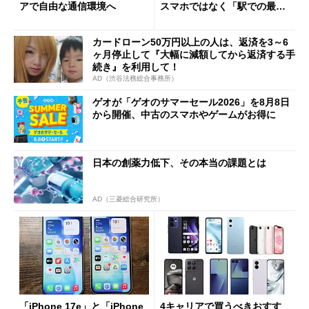
アで自由な通信環境へ
スマホではなく「駅での最短
1分購入」を実現？
カードローン50万円以上の人は、返済を3～6
ヶ月停止して『大幅に減額してから返済する手
続き』を利用して！
AD（渋谷法務総合事務所）
ゲオが「ゲオのサマーセール2026」を8月8日
から開催、中古のスマホやゲームがお得に
日本の創薬力低下、その本当の課題とは
AD（三菱総合研究所）
「iPhone 17e」と「iPhone
4キャリアで買うべきおすす