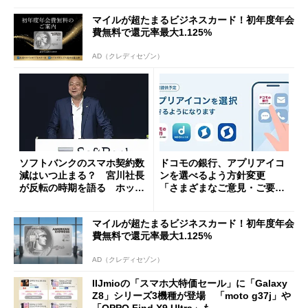
マイルが超たまるビジネスカード！初年度年会
費無料で還元率最大1.125%
AD（クレディセゾン）
ソフトバンクのスマホ契約数
ドコモの銀行、アプリアイコ
減はいつ止まる？ 宮川社長
ンを選べるよう方針変更
が反転の時期を語る ホッピ
「さまざまなご意見・ご要望
ング対策は「真剣にやりすぎ
を踏まえ」
た」
マイルが超たまるビジネスカード！初年度年会
費無料で還元率最大1.125%
AD（クレディセゾン）
IIJmioの「スマホ大特価セール」に「Galaxy
Z8」シリーズ3機種が登場 「moto g37j」や