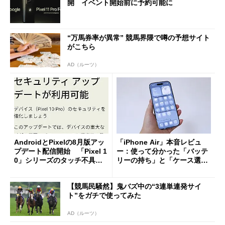
開 イベント開始前に予約可能に
“万馬券率が異常” 競馬界隈で噂の予想サイト
がこちら
AD（ルーツ）
AndroidとPixelの8月版アッ
「iPhone Air」本音レビュ
プデート配信開始 「Pixel 1
ー：使って分かった「バッテ
0」シリーズのタッチ不具合
リーの持ち」と「ケース選
修正やGPU性能改善なども
び」の悩ましさ
【競馬民騒然】鬼バズ中の“3連単連発サイ
ト”をガチで使ってみた
AD（ルーツ）