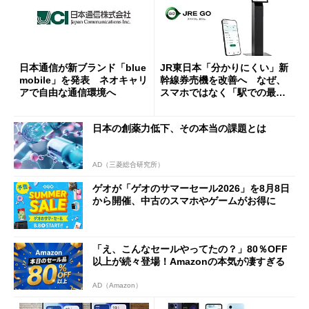
日本通信が新ブランド「blue
JR東日本「分かりにくい」新
mobile」を発表 ネオキャリ
幹線券売機を改善へ なぜ、
アで自由な通信環境へ
スマホではなく「駅での最短
1分購入」を実現？
日本の創薬力低下、その本当の課題とは
AD（三菱総合研究所）
ゲオが「ゲオのサマーセール2026」を8月8日
から開催、中古のスマホやゲームがお得に
「え、こんなセールやってたの？」80％OFF
以上が続々登場！Amazonの本気が凄すぎる
AD（Amazon）