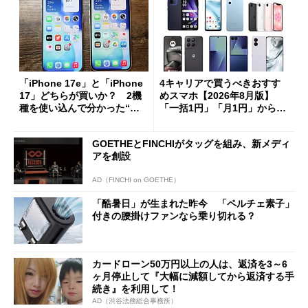
「iPhone 17e」と「iPhone
4キャリアで買うべきおすす
17」どちらが買いか？ 2機
めスマホ【2026年8月版】
種を使い込んで分かった“ス
「一括1円」「月1円」からお
ペック表にない違い”
得なiPhone／Pixel／Galaxy
まで
GOETHEとFINCHIがタッグを組み、新メディ
アを創設
AD（FINCHI on GOETHE）
「酷暑日」が生まれた昨今 「ペルチェ素子」
付きの腰掛けファンなら乗り切れる？
カードローン50万円以上の人は、返済を3～6
ヶ月停止して『大幅に減額してから返済する手
続き』を利用して！
AD（渋谷法務総合事務所）