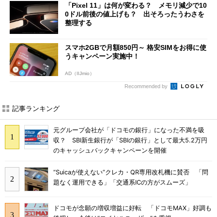
「Pixel 11」は何が変わる？ メモリ減少で10
0ドル前後の値上げも？ 出そろったうわさを
整理する
スマホ2GBで月額850円～ 格安SIMをお得に使
うキャンペーン実施中！
AD（IIJmio）
Recommended by
記事ランキング
元グループ会社が「ドコモの銀行」になった不満を吸
収？ SBI新生銀行が「SBIの銀行」として最大5.2万円
のキャッシュバックキャンペーンを開催
“Suicaが使えない”クレカ・QR専用改札機に賛否 「問
題なく運用できる」「交通系ICの方がスムーズ」
ドコモが念願の増収増益に好転 「ドコモMAX」好調も