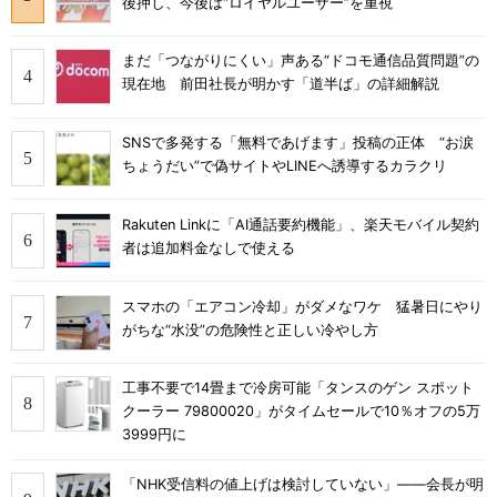
後押し、今後は“ロイヤルユーザー”を重視
まだ「つながりにくい」声ある“ドコモ通信品質問題”の
現在地 前田社長が明かす「道半ば」の詳細解説
SNSで多発する「無料であげます」投稿の正体 “お涙
ちょうだい”で偽サイトやLINEへ誘導するカラクリ
Rakuten Linkに「AI通話要約機能」、楽天モバイル契約
者は追加料金なしで使える
スマホの「エアコン冷却」がダメなワケ 猛暑日にやり
がちな“水没”の危険性と正しい冷やし方
工事不要で14畳まで冷房可能「タンスのゲン スポット
クーラー 79800020」がタイムセールで10％オフの5万
3999円に
「NHK受信料の値上げは検討していない」――会長が明