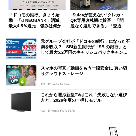
「ドコモの銀行」きょう始
“Suicaが使えない”クレカ・
動 「d NEOBANK」消滅、
QR専用改札機に賛否 「問
最大4.5％還元 強みは何か解
題なく運用できる」「交通系I
説
Cの方がスムーズ」
元グループ会社が「ドコモの銀行」になった不
満を吸収？ SBI新生銀行が「SBIの銀行」と
して最大5.2万円のキャッシュバックキャンペ
ーンを開催
スマホの写真／動画をもう一段安全に 買い切
りクラウドストレージ
AD（ITmedia Mobile）
これから選ぶ新型TVはこれ！失敗しない選び
方と、2026年夏の一押しモデル
AD（ITmedia PC USER）