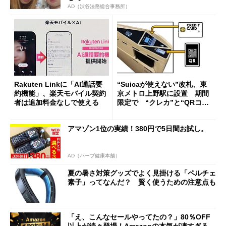
AD（渋谷法務総合事務所）
Rakuten Linkに「AI通話要
“Suicaが使えない”改札、東
約機能」、楽天モバイル契約
京メトロ上野駅に設置 期間
者は追加料金なしで使える
限定で “クレカ”と“QRコー
ド”専用
アマゾン1位の実績！380円で5日間お試し。
AD（ハーブ健康本舗）
夏の暑さ対策グッズでよく見掛ける「ペルチェ
素子」ってなんだ？ 賢く使うための注意点も
「え、こんなセールやってたの？」80％OFF