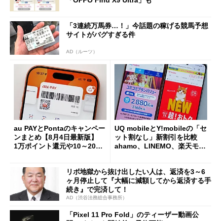
「OPPO Find X9 Ultra」も
「3連続万馬券…！」今話題の稼げる競馬予想
サイトがバグすぎる件
AD（ルーツ）
au PAYとPontaのキャンペー
UQ mobileとY!mobileの「セ
ンまとめ【8月4日最新版】
ット割なし」新割引を比較
1万ポイント還元や10～20％
ahamo、LINEMO、楽天モバ
還元あり
イルよりもお得？
リボ地獄から抜け出したい人は、返済を3～6
ヶ月停止して『大幅に減額してから返済する手
続き』で完済して！
AD（渋谷法務総合事務所）
「Pixel 11 Pro Fold」のティーザー動画公