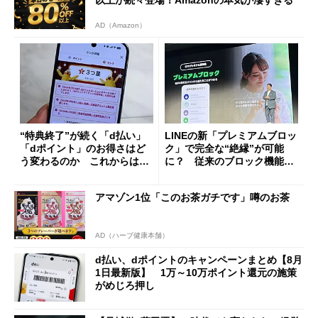
以上が続々登場！Amazonの本気が凄すぎる
AD（Amazon）
“特典終了”が続く「d払い」
LINEの新「プレミアムブロッ
「dポイント」のお得さはど
ク」で完全な“絶縁”が可能
う変わるのか これからは
に？ 従来のブロック機能と
「dカード」の利用が得策？
の決定的な違い
アマゾン1位「このお茶ガチです」噂のお茶
AD（ハーブ健康本舗）
d払い、dポイントのキャンペーンまとめ【8月
1日最新版】 1万～10万ポイント還元の施策
がめじろ押し