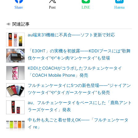
Share
Post
LINE
Hatena
関連記事
au端末31機種に不具合――ソフト更新で対応
「E30HT」の実機を初披露――KDDIブースには“歌舞
伎ケータイ”や“キン肉マンケータイ”も登場
KDDIとCOACHがコラボしたフルチェンケータイ
「COACH Mobile Phone」発売
フルチェンケータイに5つの新色登場――“ジャイアン
ツケータイ”や“タイガースケータイ”も発売
au、フルチェンケータイをベースにした「鹿島アント
ラーズケータイ」発表
中も外も丸ごと着せ替えOK――「フルチェンケータ
イ re」