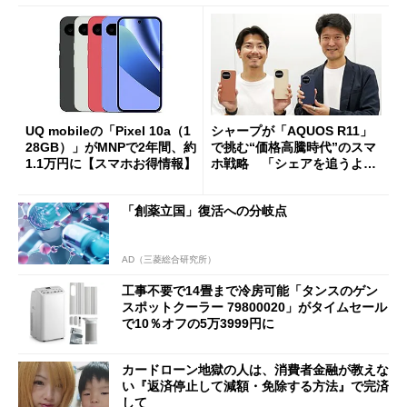
UQ mobileの「Pixel 10a（1
シャープが「AQUOS R11」
28GB）」がMNPで2年間、約
で挑む“価格高騰時代”のスマ
1.1万円に【スマホお得情報】
ホ戦略 「シェアを追うより
も既存ユーザーを大切に」
「創薬立国」復活への分岐点
AD（三菱総合研究所）
工事不要で14畳まで冷房可能「タンスのゲン
スポットクーラー 79800020」がタイムセール
で10％オフの5万3999円に
カードローン地獄の人は、消費者金融が教えな
い『返済停止して減額・免除する方法』で完済
して