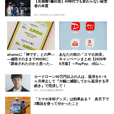
【見城徹×藤田晋】AI時代でも変わらない経営
者の本質
AD（FINCHI on GOETHE）
ahamoに「神です」との声―
あなたの街の「スマホ決済」
―値段そのままで40GBに
キャンペーンまとめ【2026年
「課金されたのかと思った」
8月版】～PayPay、d払い、a
と戸惑いも
u PAY、楽天ペイ
カードローン50万円以上の人は、返済を3～6
ヶ月停止して『大幅に減額してから返済する手
続き』で完済して！
AD（渋谷法務総合事務所）
「スマホ冷却グッズ」は効果ある？ 炎天下で
3製品を使って分かったこと