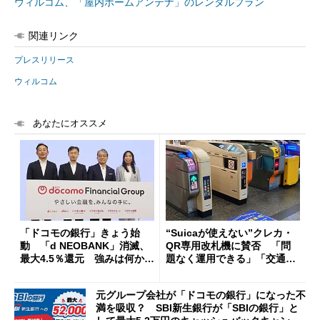
ウィルコム、「屋内ホームアンテナ」のレンタルプラン
関連リンク
プレスリリース
ウィルコム
あなたにオススメ
「ドコモの銀行」きょう始
“Suicaが使えない”クレカ・
動 「d NEOBANK」消滅、
QR専用改札機に賛否 「問
最大4.5％還元 強みは何か解
題なく運用できる」「交通系I
説
Cの方がスムーズ」
元グループ会社が「ドコモの銀行」になった不
満を吸収？ SBI新生銀行が「SBIの銀行」と