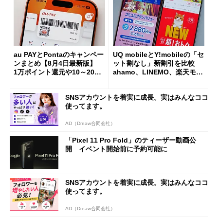
au PAYとPontaのキャンペー
UQ mobileとY!mobileの「セ
ンまとめ【8月4日最新版】
ット割なし」新割引を比較
1万ポイント還元や10～20％
ahamo、LINEMO、楽天モバ
還元あり
イルよりもお得？
SNSアカウントを着実に成長。実はみんなココ
使ってます。
AD（Dreaw合同会社）
「Pixel 11 Pro Fold」のティーザー動画公
開 イベント開始前に予約可能に
SNSアカウントを着実に成長。実はみんなココ
使ってます。
AD（Dreaw合同会社）