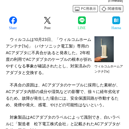
[ITmedia]
PC用表示
関連情報
Share
Post
LINE
Hatena
ウィルコムは10月23日、「ウィルコムホーム
アンテナ[1x]」（パナソニック電工製）専用の
ACアダプタに不具合があると発表した。2年程
度の利用でACアダプタのケーブルの根本が折れ
やすくなる事象が確認されたとし、対策済みの
ウィルコムホームア
ンテナ[1x]
アダプタと交換する。
不具合の原因は、ACアダプタのケーブルに採用した素材が、
ACアダプタ内部の成分や湿気などの影響で、徐々に経年劣化す
るため。故障が発生した場合には、安全保護回路が作動するた
め、発煙や発火、感電、やけどの可能性はないという。
対象製品はACアダプタのラベルによって識別でき、白いラベ
ルに「製造者 松下電工株式会社」と記載されたACアダプタが