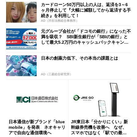
カードローン50万円以上の人は、返済を3～6
ヶ月停止して『大幅に減額してから返済する手
続き』を利用して！
AD（渋谷法務総合事務所）
元グループ会社が「ドコモの銀行」になった不
満を吸収？ SBI新生銀行が「SBIの銀行」と
して最大5.2万円のキャッシュバックキャンペ
ーンを開催
日本の創薬力低下、その本当の課題とは
AD（三菱総合研究所）
日本通信が新ブランド「blue
JR東日本「分かりにくい」新
mobile」を発表 ネオキャリ
幹線券売機を改善へ なぜ、
アで自由な通信環境へ
スマホではなく「駅での最短