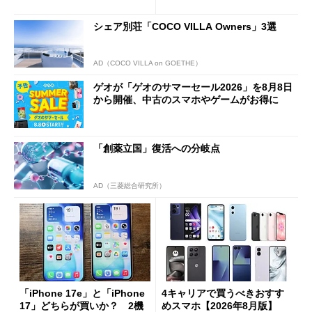
1分購入」を実現？
シェア別荘「COCO VILLA Owners」3選
AD（COCO VILLA on GOETHE）
ゲオが「ゲオのサマーセール2026」を8月8日
から開催、中古のスマホやゲームがお得に
「創薬立国」復活への分岐点
AD（三菱総合研究所）
「iPhone 17e」と「iPhone
4キャリアで買うべきおすす
17」どちらが買いか？ 2機
めスマホ【2026年8月版】