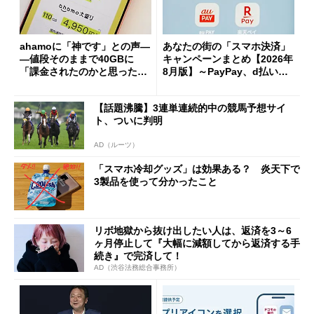
ahamoに「神です」との声―
あなたの街の「スマホ決済」
―値段そのままで40GBに
キャンペーンまとめ【2026年
「課金されたのかと思った」
8月版】～PayPay、d払い、a
と戸惑いも
u PAY、楽天ペイ
【話題沸騰】3連単連続的中の競馬予想サイ
ト、ついに判明
AD（ルーツ）
「スマホ冷却グッズ」は効果ある？ 炎天下で
3製品を使って分かったこと
リボ地獄から抜け出したい人は、返済を3～6
ヶ月停止して『大幅に減額してから返済する手
続き』で完済して！
AD（渋谷法務総合事務所）