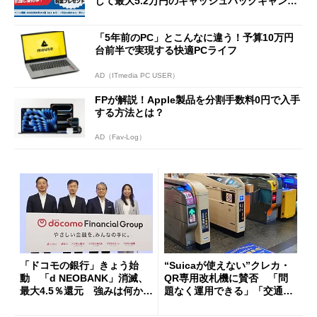
して最大5.2万円のキャッシュバックキャンペ
ーンを開催
「5年前のPC」とこんなに違う！予算10万円
台前半で実現する快適PCライフ
AD（ITmedia PC USER）
FPが解説！Apple製品を分割手数料0円で入手
する方法とは？
AD（Fav-Log）
「ドコモの銀行」きょう始
“Suicaが使えない”クレカ・
動 「d NEOBANK」消滅、
QR専用改札機に賛否 「問
最大4.5％還元 強みは何か解
題なく運用できる」「交通系I
説
Cの方がスムーズ」