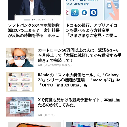
ソフトバンクのスマホ契約数
ドコモの銀行、アプリアイコ
減はいつ止まる？ 宮川社長
ンを選べるよう方針変更
が反転の時期を語る ホッピ
「さまざまなご意見・ご要望
ング対策は「真剣にやりすぎ
を踏まえ」
た」
カードローン50万円以上の人は、返済を3～6
ヶ月停止して『大幅に減額してから返済する手
続き』で完済して！
AD（渋谷法務総合事務所）
IIJmioの「スマホ大特価セール」に「Galaxy
Z8」シリーズ3機種が登場 「moto g37j」や
「OPPO Find X9 Ultra」も
Xで何度も見かける競馬予想サイト、本当に当
たるのか試してみた。
AD（ルーツ）