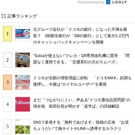
Recommended by
記事ランキング
元グループ会社が「ドコモの銀行」になった不満を吸
収？ SBI新生銀行が「SBIの銀行」として最大5.2万円
のキャッシュバックキャンペーンを開催
“Suicaが使えない”クレカ・QR専用改札機に賛否 「問
題なく運用できる」「交通系ICの方がスムーズ」
ドコモが念願の増収増益に好転 「ドコモMAX」好調も
後押し、今後は“ロイヤルユーザー”を重視
まだ「つながりにくい」声ある“ドコモ通信品質問題”の
現在地 前田社長が明かす「道半ば」の詳細解説
SNSで多発する「無料であげます」投稿の正体 “お涙
ちょうだい”で偽サイトやLINEへ誘導するカラクリ