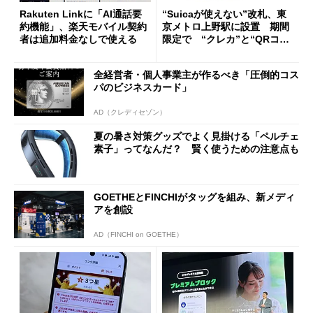
Rakuten Linkに「AI通話要
“Suicaが使えない”改札、東
約機能」、楽天モバイル契約
京メトロ上野駅に設置 期間
者は追加料金なしで使える
限定で “クレカ”と“QRコー
ド”専用
全経営者・個人事業主が作るべき「圧倒的コス
パのビジネスカード」
AD（クレディセゾン）
夏の暑さ対策グッズでよく見掛ける「ペルチェ
素子」ってなんだ？ 賢く使うための注意点も
GOETHEとFINCHIがタッグを組み、新メディ
アを創設
AD（FINCHI on GOETHE）