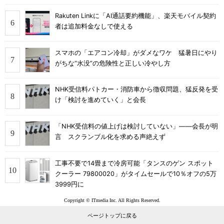
Rakuten Linkに「AI通話要約機能」、楽天モバイル契約
者は追加料金なしで使える
スマホの「エアコン冷却」がダメなワケ 猛暑日にやり
がちな“水没”の危険性と正しい冷やし方
NHK受信料パトカー・消防車から徴収問題、猛反発を受
け「検討を進めていく」と会長
「NHK受信料の値上げは検討していない」――会長が明
言 スクランブル化を求める声絶えず
工事不要で14畳まで冷房可能「タンスのゲン スポット
クーラー 79800020」がタイムセールで10％オフの5万
3999円に
Copyright © ITmedia Inc. All Rights Reserved.
ページトップに戻る