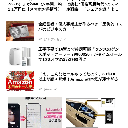
28GB）」がMNPで2年間、約
で挑む“価格高騰時代”のスマ
1.1万円に【スマホお得情報】
ホ戦略 「シェアを追うより
も既存ユーザーを大切に」
全経営者・個人事業主が作るべき「圧倒的コス
パのビジネスカード」
AD（クレディセゾン）
工事不要で14畳まで冷房可能「タンスのゲン
スポットクーラー 79800020」がタイムセール
で10％オフの5万3999円に
「え、こんなセールやってたの？」80％OFF
以上が続々登場！Amazonの本気が凄すぎる
AD（Amazon）