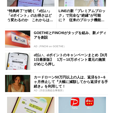
“特典終了”が続く「d払い」
LINEの新「プレミアムブロッ
「dポイント」のお得さはど
ク」で完全な“絶縁”が可能
う変わるのか これからは
に？ 従来のブロック機能と
「dカード」の利用が得策？
の決定的な違い
GOETHEとFINCHIがタッグを組み、新メディ
アを創設
AD（FINCHI on GOETHE）
d払い、dポイントのキャンペーンまとめ【8月
1日最新版】 1万～10万ポイント還元の施策
がめじろ押し
カードローン50万円以上の人は、返済を3～6
ヶ月停止して『大幅に減額してから返済する手
続き』を利用して！
AD（渋谷法務総合事務所）