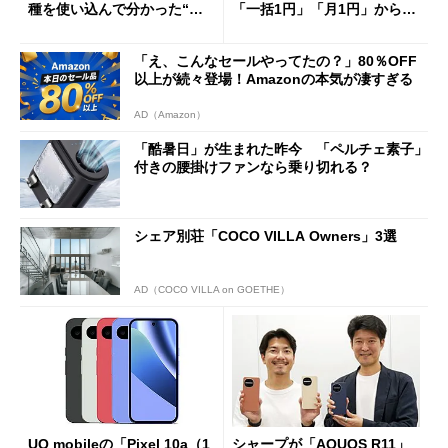
種を使い込んで分かった“ス
「一括1円」「月1円」からお
ペック表にない違い”
得なiPhone／Pixel／Galaxy
まで
「え、こんなセールやってたの？」80％OFF
以上が続々登場！Amazonの本気が凄すぎる
AD（Amazon）
「酷暑日」が生まれた昨今 「ペルチェ素子」
付きの腰掛けファンなら乗り切れる？
シェア別荘「COCO VILLA Owners」3選
AD（COCO VILLA on GOETHE）
UQ mobileの「Pixel 10a（1
シャープが「AQUOS R11」