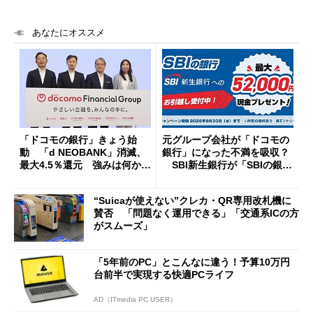
あなたにオススメ
「ドコモの銀行」きょう始
元グループ会社が「ドコモの
動 「d NEOBANK」消滅、
銀行」になった不満を吸収？
最大4.5％還元 強みは何か解
SBI新生銀行が「SBIの銀
説
行」として最大5.2万円のキャ
ッシュバックキャンペーンを
“Suicaが使えない”クレカ・QR専用改札機に
開催
賛否 「問題なく運用できる」「交通系ICの方
がスムーズ」
「5年前のPC」とこんなに違う！予算10万円
台前半で実現する快適PCライフ
AD（ITmedia PC USER）