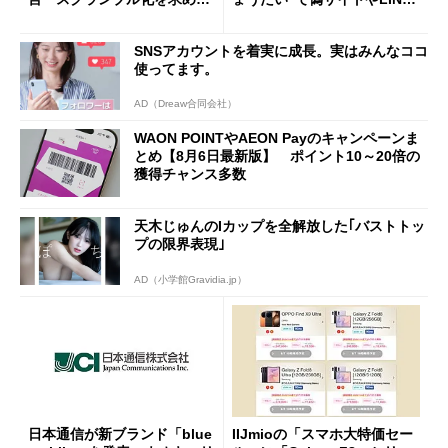
声絶えず
へ誘導するカラクリ
SNSアカウントを着実に成長。実はみんなココ
使ってます。
AD（Dreaw合同会社）
WAON POINTやAEON Payのキャンペーンま
とめ【8月6日最新版】 ポイント10～20倍の
獲得チャンス多数
天木じゅんのIカップを全解放した｢バストトッ
プの限界表現｣
AD（小学館Gravidia.jp）
日本通信が新ブランド「blue
IIJmioの「スマホ大特価セー