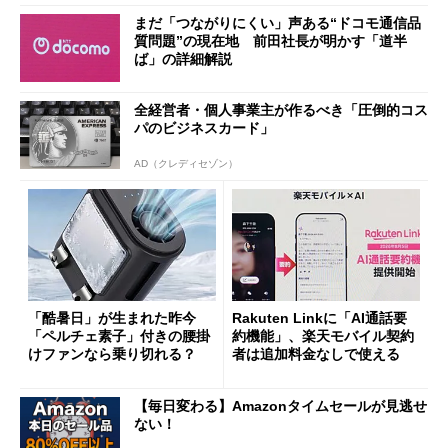
まだ「つながりにくい」声ある“ドコモ通信品
質問題”の現在地 前田社長が明かす「道半
ば」の詳細解説
全経営者・個人事業主が作るべき「圧倒的コス
パのビジネスカード」
AD（クレディセゾン）
「酷暑日」が生まれた昨今
Rakuten Linkに「AI通話要
「ペルチェ素子」付きの腰掛
約機能」、楽天モバイル契約
けファンなら乗り切れる？
者は追加料金なしで使える
【毎日変わる】Amazonタイムセールが見逃せ
ない！