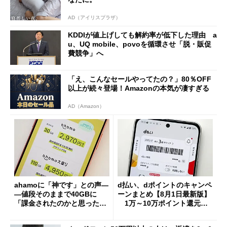
AD（アイリスプラザ）
KDDIが値上げしても解約率が低下した理由 a
u、UQ mobile、povoを循環させ「脱・販促
費競争」へ
「え、こんなセールやってたの？」80％OFF
以上が続々登場！Amazonの本気が凄すぎる
AD（Amazon）
ahamoに「神です」との声―
d払い、dポイントのキャンペ
―値段そのままで40GBに
ーンまとめ【8月1日最新版】
「課金されたのかと思った」
1万～10万ポイント還元の
と戸惑いも
施策がめじろ押し