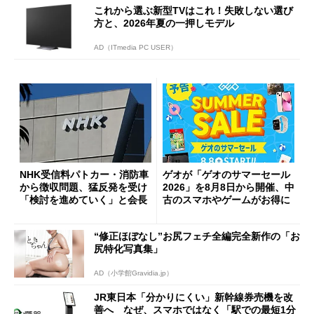
これから選ぶ新型TVはこれ！失敗しない選び
方と、2026年夏の一押しモデル
AD（ITmedia PC USER）
NHK受信料パトカー・消防車
ゲオが「ゲオのサマーセール
から徴収問題、猛反発を受け
2026」を8月8日から開催、中
「検討を進めていく」と会長
古のスマホやゲームがお得に
“修正ほぼなし”お尻フェチ全編完全新作の「お
尻特化写真集」
AD（小学館Gravidia.jp）
JR東日本「分かりにくい」新幹線券売機を改
善へ なぜ、スマホではなく「駅での最短1分