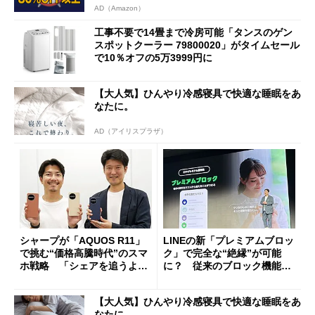
AD（Amazon）
工事不要で14畳まで冷房可能「タンスのゲン
スポットクーラー 79800020」がタイムセール
で10％オフの5万3999円に
【大人気】ひんやり冷感寝具で快適な睡眠をあ
なたに。
AD（アイリスプラザ）
シャープが「AQUOS R11」
LINEの新「プレミアムブロッ
で挑む“価格高騰時代”のスマ
ク」で完全な“絶縁”が可能
ホ戦略 「シェアを追うより
に？ 従来のブロック機能と
も既存ユーザーを大切に」
の決定的な違い
【大人気】ひんやり冷感寝具で快適な睡眠をあ
なたに。