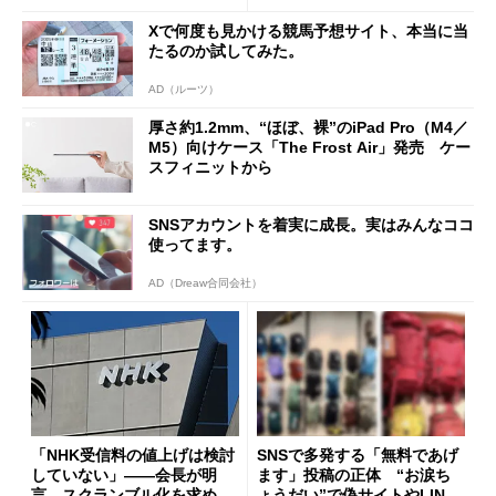
た」
Xで何度も見かける競馬予想サイト、本当に当
たるのか試してみた。
AD（ルーツ）
厚さ約1.2mm、“ほぼ、裸”のiPad Pro（M4／
M5）向けケース「The Frost Air」発売 ケー
スフィニットから
SNSアカウントを着実に成長。実はみんなココ
使ってます。
AD（Dreaw合同会社）
「NHK受信料の値上げは検討
SNSで多発する「無料であげ
していない」――会長が明
ます」投稿の正体 “お涙ち
言 スクランブル化を求める
ょうだい”で偽サイトやLINE