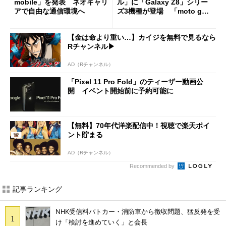
mobile」を発表 ネオキャリ
ル」に「Galaxy Z8」シリー
アで自由な通信環境へ
ズ3機種が登場 「moto g37
j」や「OPPO Find X9 Ultr
a」も
【金は命より重い…】カイジを無料で見るなら
Rチャンネル▶︎
AD（Rチャンネル）
「Pixel 11 Pro Fold」のティーザー動画公
開 イベント開始前に予約可能に
【無料】70年代洋楽配信中！視聴で楽天ポイ
ント貯まる
AD（Rチャンネル）
Recommended by
記事ランキング
NHK受信料パトカー・消防車から徴収問題、猛反発を受
け「検討を進めていく」と会長