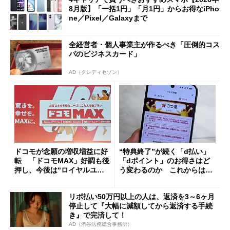
8月版】「一括1円」「月1円」からお得なiPho
ne／Pixel／Galaxyまで
全経営者・個人事業主が作るべき「圧倒的コス
パのビジネスカード」
AD（クレディセゾン）
ドコモが念願の増収増益に好
“特典終了”が続く「d払い」
転 「ドコモMAX」好調も後
「dポイント」のお得さはど
押し、今後は“ロイヤルユー
う変わるのか これからは
ザー”を重視
「dカード」の利用が得策？
リボ払い50万円以上の人は、返済を3～6ヶ月
停止して『大幅に減額してから返済する手続
き』で完済して！
AD（渋谷法務総合事務所）