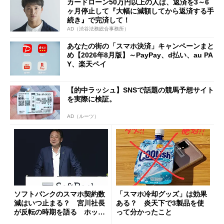
カードローン50万円以上の人は、返済を3～6
ヶ月停止して『大幅に減額してから返済する手
続き』で完済して！
AD（渋谷法務総合事務所）
あなたの街の「スマホ決済」キャンペーンまと
め【2026年8月版】～PayPay、d払い、au PA
Y、楽天ペイ
【的中ラッシュ】SNSで話題の競馬予想サイト
を実際に検証。
AD（ルーツ）
ソフトバンクのスマホ契約数
「スマホ冷却グッズ」は効果
減はいつ止まる？ 宮川社長
ある？ 炎天下で3製品を使
が反転の時期を語る ホッピ
って分かったこと
ング対策は「真剣にやりすぎ