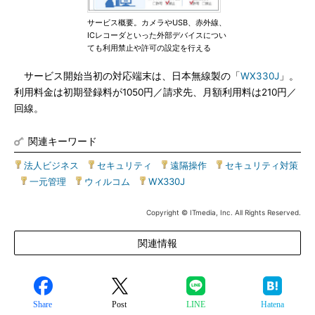
サービス概要。カメラやUSB、赤外線、
ICレコーダといった外部デバイスについ
ても利用禁止や許可の設定を行える
サービス開始当初の対応端末は、日本無線製の「
WX330J
」。
利用料金は初期登録料が1050円／請求先、月額利用料は210円／
回線。
関連キーワード
法人ビジネス
|
セキュリティ
|
遠隔操作
|
セキュリティ対策
|
一元管理
|
ウィルコム
|
WX330J
Copyright © ITmedia, Inc. All Rights Reserved.
関連情報
Share
Post
LINE
Hatena