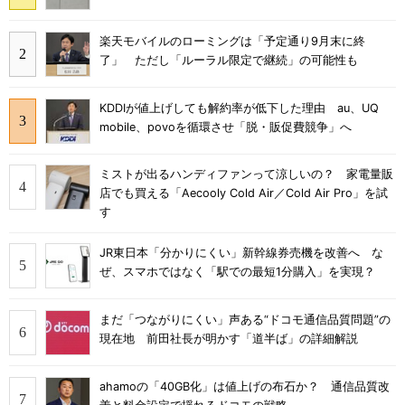
楽天モバイルのローミングは「予定通り9月末に終
了」 ただし「ルーラル限定で継続」の可能性も
KDDIが値上げしても解約率が低下した理由 au、UQ
mobile、povoを循環させ「脱・販促費競争」へ
ミストが出るハンディファンって涼しいの？ 家電量販
店でも買える「Aecooly Cold Air／Cold Air Pro」を試
す
JR東日本「分かりにくい」新幹線券売機を改善へ な
ぜ、スマホではなく「駅での最短1分購入」を実現？
まだ「つながりにくい」声ある“ドコモ通信品質問題”の
現在地 前田社長が明かす「道半ば」の詳細解説
ahamoの「40GB化」は値上げの布石か？ 通信品質改