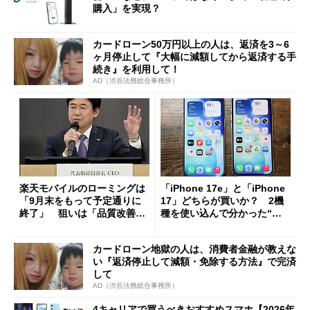
購入」を実現？
カードローン50万円以上の人は、返済を3～6
ヶ月停止して『大幅に減額してから返済する手
続き』を利用して！
AD（渋谷法務総合事務所）
楽天モバイルのローミングは
「iPhone 17e」と「iPhone
「9月末をもって予定通りに
17」どちらが買いか？ 2機
終了」 狙いは「品質改善」
種を使い込んで分かった“ス
ただし「ルーラル限定で期
ペック表にない違い”
限を切った新契約」の可能性
カードローン地獄の人は、消費者金融が教えな
も
い『返済停止して減額・免除する方法』で完済
して
AD（渋谷法務総合事務所）
4キャリアで買うべきおすすめスマホ【2026年