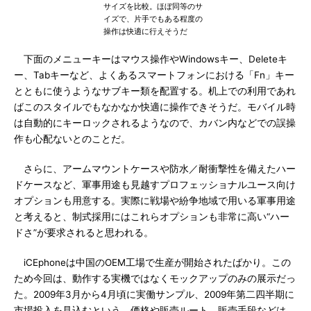
サイズを比較。ほぼ同等のサ
イズで、片手でもある程度の
操作は快適に行えそうだ
下面のメニューキーはマウス操作やWindowsキー、Deleteキ
ー、Tabキーなど、よくあるスマートフォンにおける「Fn」キー
とともに使うようなサブキー類を配置する。机上での利用であれ
ばこのスタイルでもなかなか快適に操作できそうだ。モバイル時
は自動的にキーロックされるようなので、カバン内などでの誤操
作も心配ないとのことだ。
さらに、アームマウントケースや防水／耐衝撃性を備えたハー
ドケースなど、軍事用途も見越すプロフェッショナルユース向け
オプションも用意する。実際に戦場や紛争地域で用いる軍事用途
と考えると、制式採用にはこれらオプションも非常に高い“ハー
ドさ”が要求されると思われる。
iCEphoneは中国のOEM工場で生産が開始されたばかり。この
ため今回は、動作する実機ではなくモックアップのみの展示だっ
た。2009年3月から4月頃に実働サンプル、2009年第二四半期に
市場投入を見込むという。価格や販売ルート、販売手段などは