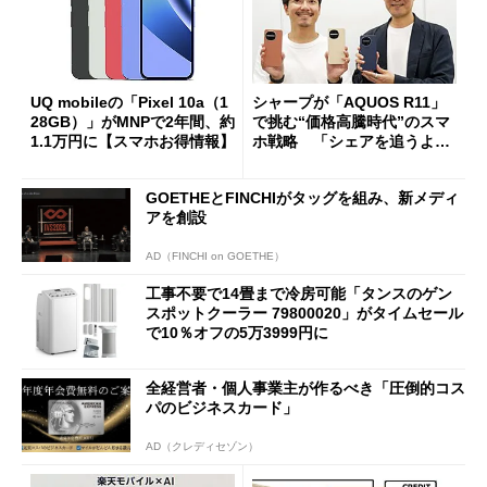
UQ mobileの「Pixel 10a（1
シャープが「AQUOS R11」
28GB）」がMNPで2年間、約
で挑む“価格高騰時代”のスマ
1.1万円に【スマホお得情報】
ホ戦略 「シェアを追うより
も既存ユーザーを大切に」
GOETHEとFINCHIがタッグを組み、新メディ
アを創設
AD（FINCHI on GOETHE）
工事不要で14畳まで冷房可能「タンスのゲン
スポットクーラー 79800020」がタイムセール
で10％オフの5万3999円に
全経営者・個人事業主が作るべき「圧倒的コス
パのビジネスカード」
AD（クレディセゾン）