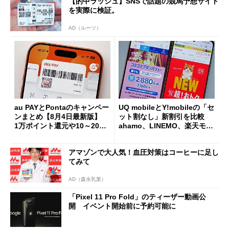
【的中ラッシュ】SNSで話題の競馬予想サイト
を実際に検証。
AD（ルーツ）
au PAYとPontaのキャンペー
UQ mobileとY!mobileの「セ
ンまとめ【8月4日最新版】
ット割なし」新割引を比較
1万ポイント還元や10～20％
ahamo、LINEMO、楽天モバ
還元あり
イルよりもお得？
アマゾンで大人気！血圧対策はコーヒーに足し
てみて
AD（森永乳業）
「Pixel 11 Pro Fold」のティーザー動画公
開 イベント開始前に予約可能に