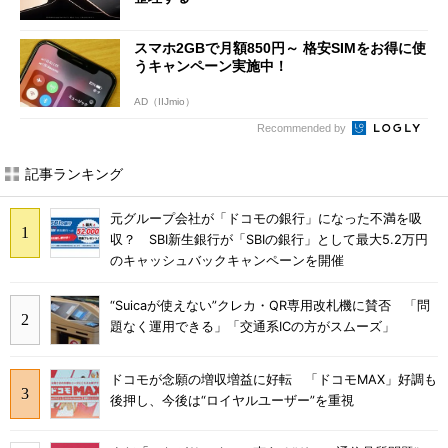
スマホ2GBで月額850円～ 格安SIMをお得に使
うキャンペーン実施中！
AD（IIJmio）
Recommended by
記事ランキング
元グループ会社が「ドコモの銀行」になった不満を吸
収？ SBI新生銀行が「SBIの銀行」として最大5.2万円
のキャッシュバックキャンペーンを開催
“Suicaが使えない”クレカ・QR専用改札機に賛否 「問
題なく運用できる」「交通系ICの方がスムーズ」
ドコモが念願の増収増益に好転 「ドコモMAX」好調も
後押し、今後は“ロイヤルユーザー”を重視