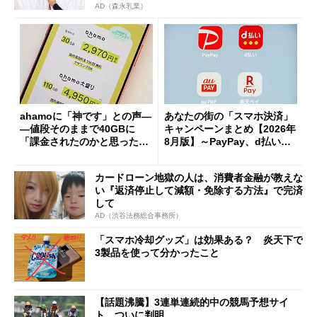
AD（森永乳業）
ahamoに「神です」との声―
あなたの街の「スマホ決済」
―値段そのままで40GBに
キャンペーンまとめ【2026年
「課金されたのかと思った」
8月版】～PayPay、d払い、a
と戸惑いも
u PAY、楽天ペイ
カードローン地獄の人は、消費者金融が教えな
い『返済停止して減額・免除する方法』で完済
して
AD（渋谷法務総合事務所）
「スマホ冷却グッズ」は効果ある？ 炎天下で
3製品を使って分かったこと
【話題沸騰】3連単連続的中の競馬予想サイ
ト、ついに判明