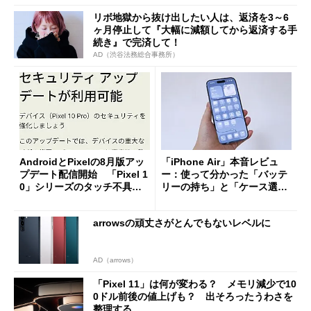
リボ地獄から抜け出したい人は、返済を3～6
ヶ月停止して『大幅に減額してから返済する手
続き』で完済して！
AD（渋谷法務総合事務所）
AndroidとPixelの8月版アッ
「iPhone Air」本音レビュ
プデート配信開始 「Pixel 1
ー：使って分かった「バッテ
0」シリーズのタッチ不具合
リーの持ち」と「ケース選
修正やGPU性能改善なども
び」の悩ましさ
arrowsの頑丈さがとんでもないレベルに
AD（arrows）
「Pixel 11」は何が変わる？ メモリ減少で10
0ドル前後の値上げも？ 出そろったうわさを
整理する