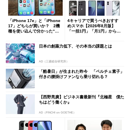
「iPhone 17e」と「iPhone
4キャリアで買うべきおすす
17」どちらが買いか？ 2機
めスマホ【2026年8月版】
種を使い込んで分かった“ス
「一括1円」「月1円」からお
ペック表にない違い”
得なiPhone／Pixel／Galaxy
まで
日本の創薬力低下、その本当の課題とは
AD（三菱総合研究所）
「酷暑日」が生まれた昨今 「ペルチェ素子」
付きの腰掛けファンなら乗り切れる？
【西野亮廣】ビジネス書最新刊『北極星 僕た
ちはどう働くか』
AD（FINCHI on GOETHE）