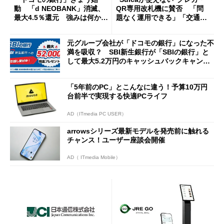
動 「d NEOBANK」消滅、
QR専用改札機に賛否 「問
最大4.5％還元 強みは何か解
題なく運用できる」「交通系I
説
Cの方がスムーズ」
元グループ会社が「ドコモの銀行」になった不
満を吸収？ SBI新生銀行が「SBIの銀行」と
して最大5.2万円のキャッシュバックキャンペ
ーンを開催
「5年前のPC」とこんなに違う！予算10万円
台前半で実現する快適PCライフ
AD（ITmedia PC USER）
arrowsシリーズ最新モデルを発売前に触れる
チャンス！ユーザー座談会開催
AD（ ITmedia Mobile）