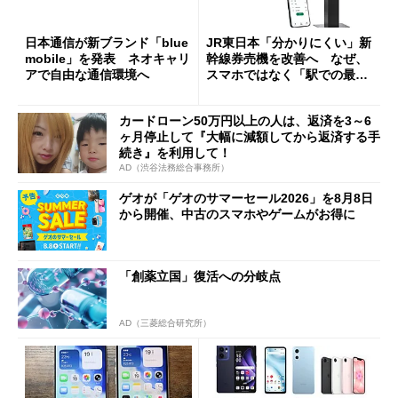
日本通信が新ブランド「blue
JR東日本「分かりにくい」新
mobile」を発表 ネオキャリ
幹線券売機を改善へ なぜ、
アで自由な通信環境へ
スマホではなく「駅での最短
1分購入」を実現？
カードローン50万円以上の人は、返済を3～6
ヶ月停止して『大幅に減額してから返済する手
続き』を利用して！
AD（渋谷法務総合事務所）
ゲオが「ゲオのサマーセール2026」を8月8日
から開催、中古のスマホやゲームがお得に
「創薬立国」復活への分岐点
AD（三菱総合研究所）