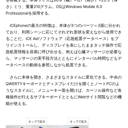
を搭載する。本体サイズは60.8（幅）×127（高さ）×23.3（厚
さ）ミリ、重量210グラム。OSはWindows Mobile 6.0
Professionalを採用する。
iCEphoneの最大の特徴は、本体が3つのパーツ＝3面に分かれ
ており、利用シーンに応じてそれぞれ形状を変えながら使用でき
ることだ。iCE Aidソフトウェア（応急処置データベース）をプ
リインストールし、ディスプレイを表にしたままタッチ操作で応
急処置情報を容易に呼び出せる。例えば心臓マッサージが必要な
ら、マッサージの実手段方法とともにインターバル時間などもデ
ータベースの動画を参照しながら処置できる。
さらに本体を開き、さまざまなスタイルに変化できる。中央の
QWERTYキーボードとディスプレイだけを開くとノートPCのよ
うなスタイルに、メニューキー面を開けば、カーソル操作など各
種操作が行えるサブキーボードとともにWebサイト閲覧などの機
能が使える。