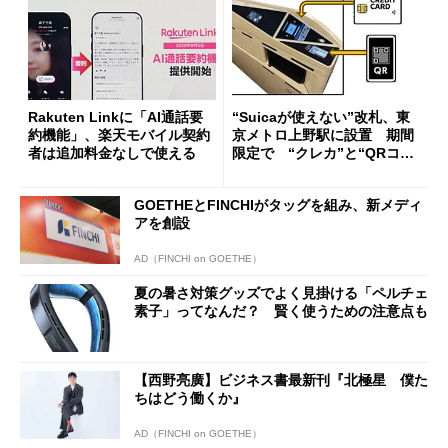
Rakuten Linkに「AI通話要
“Suicaが使えない”改札、東
約機能」、楽天モバイル契約
京メトロ上野駅に設置 期間
者は追加料金なしで使える
限定で “クレカ”と“QRコー
ド”専用
GOETHEとFINCHIがタッグを組み、新メディ
アを創設
AD（FINCHI on GOETHE）
夏の暑さ対策グッズでよく見掛ける「ペルチェ
素子」ってなんだ？ 賢く使うための注意点も
【西野亮廣】ビジネス書最新刊『北極星 僕た
ちはどう働くか』
AD（FINCHI on GOETHE）