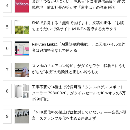
まだ「つながりにくい」声ある“ドコモ通信品質問題”の
現在地 前田社長が明かす「道半ば」の詳細解説
SNSで多発する「無料であげます」投稿の正体 “お涙
ちょうだい”で偽サイトやLINEへ誘導するカラクリ
Rakuten Linkに「AI通話要約機能」、楽天モバイル契約
者は追加料金なしで使える
スマホの「エアコン冷却」がダメなワケ 猛暑日にやり
がちな“水没”の危険性と正しい冷やし方
工事不要で14畳まで冷房可能「タンスのゲン スポット
クーラー 79800020」がタイムセールで10％オフの5万
3999円に
「NHK受信料の値上げは検討していない」――会長が明
言 スクランブル化を求める声絶えず