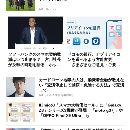
AD（ルーツ）
ソフトバンクのスマホ契約数
ドコモの銀行、アプリアイコ
減はいつ止まる？ 宮川社長
ンを選べるよう方針変更
が反転の時期を語る ホッピ
「さまざまなご意見・ご要望
ング対策は「真剣にやりすぎ
を踏まえ」
た」
カードローン地獄の人は、消費者金融が教えな
い『返済停止して減額・免除する方法』で完済
して
AD（渋谷法務総合事務所）
IIJmioの「スマホ大特価セール」に「Galaxy
Z8」シリーズ3機種が登場 「moto g37j」や
「OPPO Find X9 Ultra」も