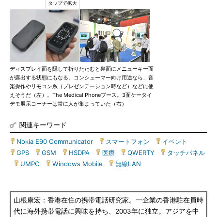
ディスプレイ面を隠して折りたたむと裏面にメニューキー面
が露出する状態にもなる。コンシューマー向け用途なら、音
楽操作やリモコン系（プレゼンテーション時など）などに使
えそうだ（左）。The Medical Phoneブース。3面ケータイ
デモ展示コーナーは常に人が集まっていた（右）
関連キーワード
Nokia E90 Communicator
|
スマートフォン
|
イベント
|
GPS
|
GSM
|
HSDPA
|
医療
|
QWERTY
|
タッチパネル
|
UMPC
|
Windows Mobile
|
無線LAN
山根康宏：香港在住の携帯電話研究家。一企業の香港駐在員時
代に海外携帯電話に興味を持ち、2003年に独立。アジアを中