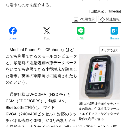
な端末なのかを紹介する。
[山根康宏，ITmedia]
PC用表示
関連情報
Share
Post
LINE
Hatena
Medical Phoneの「iCEphone」はど
こでも利用できるスモールコンピュータ
と、緊急時の応急処置医療データベース
をいつでも参照できる小型端末が融合し
た端末。英国の軍隊向けに開発されたも
のだという。
通信仕様はW-CDMA（HSDPA）と
GSM（EDGE/GPRS）、無線LAN、
閉じた状態は全面タッチパネ
Bluetoothに対応し、ワイド
ルの端末。付属するファース
QVGA（240×400ピクセル）対応のタッ
トエイドソフトなどをタッチ
操作で利用できる
チパネル液晶やGPS、310万画素カメラ