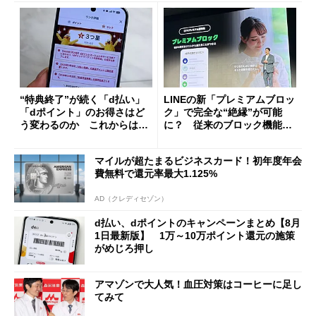
“特典終了”が続く「d払い」
LINEの新「プレミアムブロッ
「dポイント」のお得さはど
ク」で完全な“絶縁”が可能
う変わるのか これからは
に？ 従来のブロック機能と
「dカード」の利用が得策？
の決定的な違い
マイルが超たまるビジネスカード！初年度年会
費無料で還元率最大1.125%
AD（クレディセゾン）
d払い、dポイントのキャンペーンまとめ【8月
1日最新版】 1万～10万ポイント還元の施策
がめじろ押し
アマゾンで大人気！血圧対策はコーヒーに足し
てみて