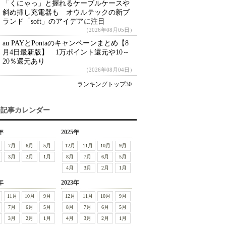
「くにゃっ」と握れるケーブルケースや
斜め挿し充電器も オウルテックの新ブ
ランド「soft」のアイデアに注目
（2026年08月05日）
au PAYとPontaのキャンペーンまとめ【8
月4日最新版】 1万ポイント還元や10～
20％還元あり
（2026年08月04日）
ランキングトップ30
去記事カレンダー
年
2025年
7月
6月
5月
12月
11月
10月
9月
3月
2月
1月
8月
7月
6月
5月
4月
3月
2月
1月
年
2023年
11月
10月
9月
12月
11月
10月
9月
7月
6月
5月
8月
7月
6月
5月
3月
2月
1月
4月
3月
2月
1月