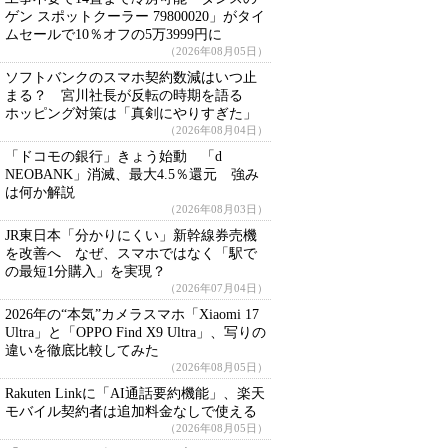
ゲン スポットクーラー 79800020」がタイ
ムセールで10％オフの5万3999円に
（2026年08月05日）
ソフトバンクのスマホ契約数減はいつ止
まる？ 宮川社長が反転の時期を語る
ホッピング対策は「真剣にやりすぎた」
（2026年08月04日）
「ドコモの銀行」きょう始動 「d
NEOBANK」消滅、最大4.5％還元 強み
は何か解説
（2026年08月03日）
JR東日本「分かりにくい」新幹線券売機
を改善へ なぜ、スマホではなく「駅で
の最短1分購入」を実現？
（2026年07月04日）
2026年の“本気”カメラスマホ「Xiaomi 17
Ultra」と「OPPO Find X9 Ultra」、写りの
違いを徹底比較してみた
（2026年08月05日）
Rakuten Linkに「AI通話要約機能」、楽天
モバイル契約者は追加料金なしで使える
（2026年08月05日）