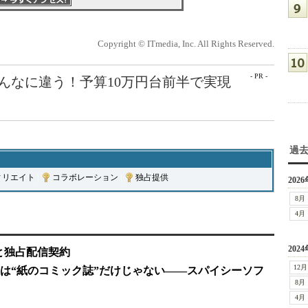
Copyright © ITmedia, Inc. All Rights Reserved.
- PR -
こんなに違う！予算10万円台前半で実現
過
ィリエイト
|
コラボレーション
|
独占提供
2026
8月
4月
2024
と独占配信契約
12月
は“紙のコミック誌”だけじゃない――スパイシーソフ
8月
4月