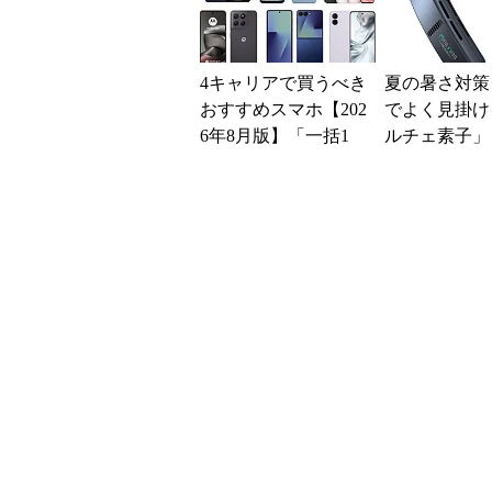
4キャリアで買うべき
夏の暑さ対策
おすすめスマホ【202
でよく見掛け
6年8月版】「一括1
ルチェ素子」
円」「月1円」からお
んだ？ 賢く
得なiPhone／...
めの注意点も