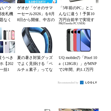
えない”ク
ゲオが「ゲオのサマ
「5年前のPC」とこ
用改札機
ーセール2026」を8月
んなに違う！予算10
題なく
8日から開催、中古の
万円台前半で実現す
PR(ITmedia PC USER)
「交通
スマホやゲームがお
る快適PCライフ
ー...
得に
買うべき
夏の暑さ対策グッズ
UQ mobileの「Pixel 10
【202
でよく見掛ける「ペ
a（128GB）」がMNP
一括1
ルチェ素子」ってな
で2年間、約1.1万円
」からお
んだ？ 賢く使うた
に【スマホお得...
.
めの注意点も
Recommended by