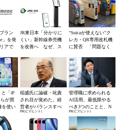
ブラン
JR東日本「分かりに
“Suicaが使えない”ク
ile」を発
くい」新幹線券売機
レカ・QR専用改札機
リアで
を改善へ なぜ、ス
に賛否 「問題なく
境へ
マホではなく「駅で
運用できる」「交通
の最短1分購入」を実
系ICの方がスムー...
現？
e」と「iP
稲盛氏に論破・叱責
管理職に求められる
どちらが買
され目が覚めた。経
AI活用。最低限やる
種を使い
営者がバランスすべ
べき3つのことと、N
PR(ビズヒント)
PR(ビズヒント)
た“スペ
き2つの背反
Gな自己認識