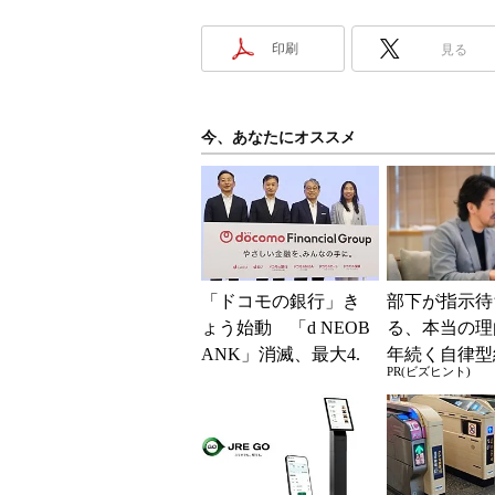
印刷
見る
今、あなたにオススメ
「ドコモの銀行」き
部下が指示待
ょう始動 「d NEOB
る、本当の理
ANK」消滅、最大4.
年続く自律型
PR(ビズヒント)
5％還元 強みは何か
共通する「3
解説
素」