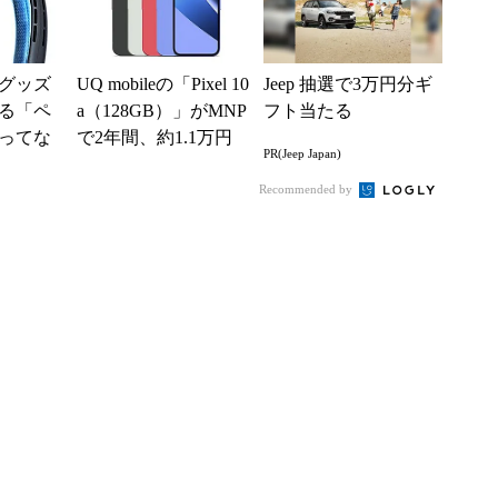
グッズ
UQ mobileの「Pixel 10
Jeep 抽選で3万円分ギ
る「ペ
a（128GB）」がMNP
フト当たる
ってな
で2年間、約1.1万円
PR(Jeep Japan)
使うた
に【スマホお得...
Recommended by