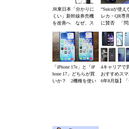
JR東日本「分かりに
“Suicaが使
くい」新幹線券売機
レカ・QR専
を改善へ なぜ、ス
に賛否 「問
マホではなく「駅で
運用できる」
の最短1分購入」を実
系ICの方がスム
現？
「iPhone 17e」と「iP
4キャリアで
hone 17」どちらが買
おすすめスマホ
いか？ 2機種を使い
6年8月版】「
込んで分かった“スペ
円」「月1円
ッ...
得なiPhone／..