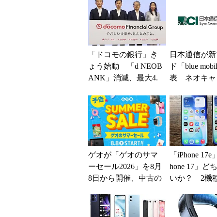
「ドコモの銀行」き
日本通信が新
ょう始動 「d NEOB
ド「blue mob
ANK」消滅、最大4.
表 ネオキャ
5％還元 強みは何か
自由な通信環
解説
ゲオが「ゲオのサマ
「iPhone 17
ーセール2026」を8月
hone 17」
8日から開催、中古の
いか？ 2機
スマホやゲームがお
込んで分かっ
得に
ッ...