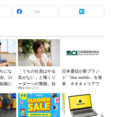
Share
ちにな
「うちの社員はやる
日本通信が新ブラン
由。23
気がない」と嘆くリ
ド「blue mobile」を発
組織に
ーダーへの警鐘。自
表 ネオキャリアで
PR(ビズヒント)
つの要
律型組織をつくる前
自由な通信環境へ
に外せない、たった
一つの順番