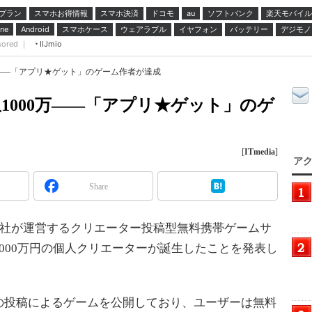
プラン
スマホお得情報
スマホ決済
ドコモ
ソフトバンク
楽天モバイル
au
スマホケース
ウェアラブル
イヤフォン
バッテリー
デジモノ
ne
Android
sored ｜
IIJmio
万――「アプリ★ゲット」のゲーム作者が達成
1000万――「アプリ★ゲット」のゲ
[
ITmedia
]
アク
Share
同社が運営するクリエーター投稿型無料携帯ゲームサ
000万円の個人クリエーターが誕生したことを発表し
投稿によるゲームを公開しており、ユーザーは無料