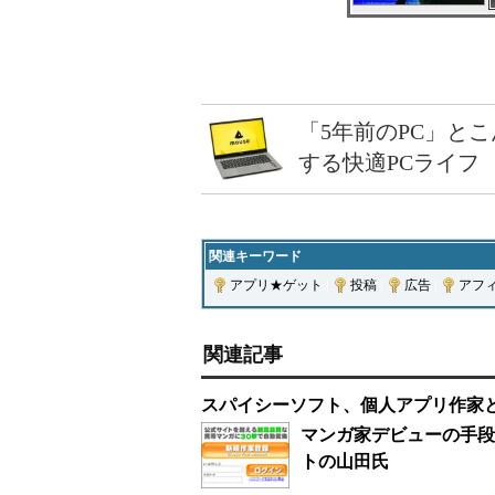
「5年前のPC」と
する快適PCライフ
関連キーワード
アプリ★ゲット
|
投稿
|
広告
|
アフ
関連記事
スパイシーソフト、個人アプリ作家
マンガ家デビューの手段
トの山田氏