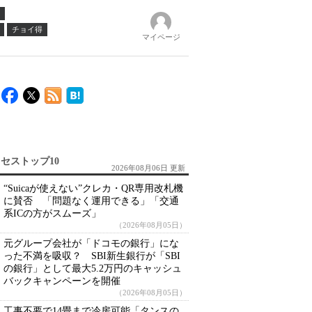
チョイ得
マイページ
セストップ10
2026年08月06日 更新
“Suicaが使えない”クレカ・QR専用改札機
に賛否 「問題なく運用できる」「交通
系ICの方がスムーズ」
（2026年08月05日）
元グループ会社が「ドコモの銀行」にな
った不満を吸収？ SBI新生銀行が「SBI
の銀行」として最大5.2万円のキャッシュ
バックキャンペーンを開催
（2026年08月05日）
工事不要で14畳まで冷房可能「タンスの