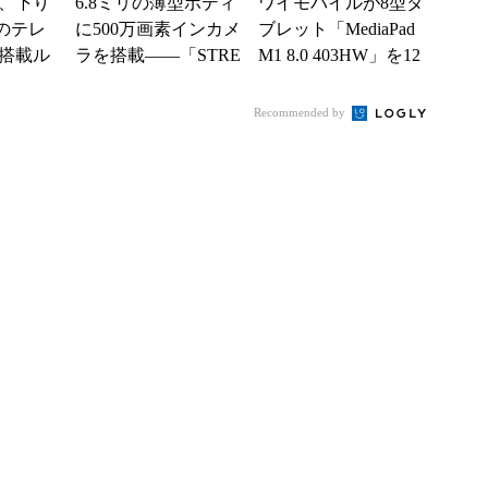
、下り
6.8ミリの薄型ボディ
ワイモバイルが8型タ
sのテレ
に500万画素インカメ
ブレット「MediaPad
搭載ル
ラを搭載――「STRE
M1 8.0 403HW」を12
iFi 303
AM S 302HW」
月4日に発売
Recommended by