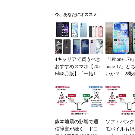
今、あなたにオススメ
4キャリアで買うべき
「iPhone 17
おすすめスマホ【202
hone 17」
6年8月版】「一括1
いか？ 2機
円」「月1円」からお
込んで分かっ
得なiPhone／...
ッ...
熊本地震の影響で通
ソフトバンク
信障害が続く ドコ
モバイルもJA