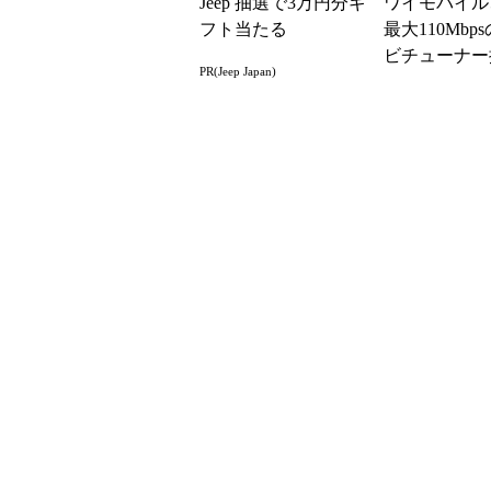
Jeep 抽選で3万円分ギ
ワイモバイル
フト当たる
最大110Mbp
ビチューナー
PR(Jeep Japan)
ータ「Pocket W
HW...