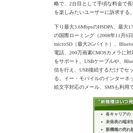
略で、2台目として手頃な料金で長
を楽しみたいユーザーに訴求する
下り最大3.6MbpsのHSDPA、最大
の国際ローミング（2008年11月6
microSD（最大2Gバイト）、Bluet
電話、200万画素CMOSカメラ
をサポート。USBケーブルや、Blu
信を行え、USB接続するだけでセ
る。イー・モバイルのインターネット
絵文字対応のメール、SMSも利用
各キャリアの
未発表の端末情
新機種の売れ