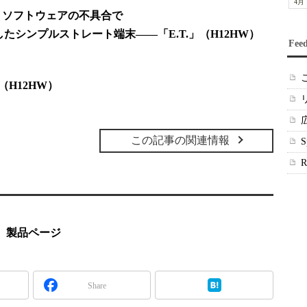
4月
期 ソフトウェアの不具合で
に対応したシンプルストレート端末――「E.T.」（H12HW）
Fee
（H12HW）
この記事の関連情報
W）製品ページ
Share