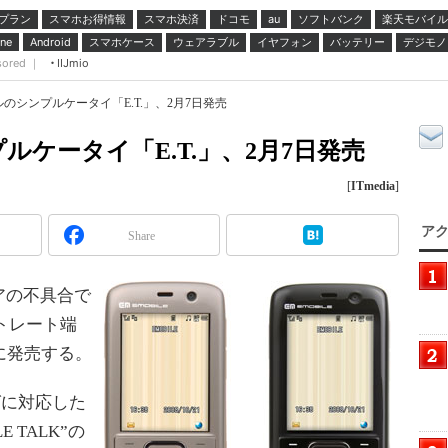
プラン
スマホお得情報
スマホ決済
ドコモ
ソフトバンク
楽天モバイル
au
スマホケース
ウェアラブル
イヤフォン
バッテリー
デジモノ
ne
Android
sored ｜
IIJmio
のシンプルケータイ「E.T.」、2月7日発売
ケータイ「E.T.」、2月7日発売
[
ITmedia
]
アク
Share
アの不具合で
ストレート端
日に発売する。
グに対応した
E TALK”の