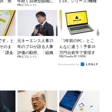
供 熊
年続く自律型組織に
y Z8」シリーズ3機種
PR(ビズヒント)
で障害
共通する「3つの要
が登場 「moto g37...
素」
神です」と
元キーエンス人事25
「5年前のPC」とこ
そのま
年のプロが語る人事
んなに違う！予算10
 「課金
評価の勘所。「組織
万円台前半で実現す
PR(ITmedia PC USER)
PR(ビズヒント)
思っ
を腐らせるNG評価」
る快適PCライフ
も
とは？
Recommended by