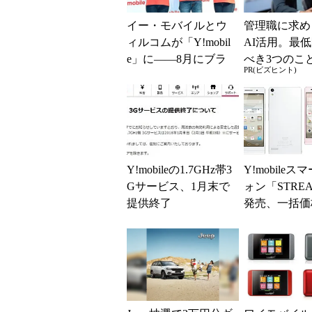
イー・モバイルとウ
管理職に求め
ィルコムが「Y!mobil
AI活用。最
e」に――8月にブラ
べき3つのこ
PR(ビズヒント)
ンドを統合、スマホ2
Gな自己認識
機種など新端末を...
Y!mobileの1.7GHz帯3
Y!mobileス
Gサービス、1月末で
ォン「STREA
提供終了
発売、一括価
4000円