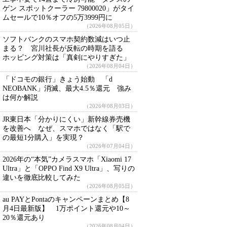
ゲン スポットクーラー 79800020」がタイ
ムセールで10％オフの5万3999円に
（2026年08月05日）
ソフトバンクのスマホ契約数減はいつ止
まる？ 宮川社長が反転の時期を語る
ホッピング対策は「真剣にやりすぎた」
（2026年08月04日）
「ドコモの銀行」きょう始動 「d
NEOBANK」消滅、最大4.5％還元 強み
は何か解説
（2026年08月03日）
JR東日本「分かりにくい」新幹線券売機
を改善へ なぜ、スマホではなく「駅で
の最短1分購入」を実現？
（2026年07月04日）
2026年の“本気”カメラスマホ「Xiaomi 17
Ultra」と「OPPO Find X9 Ultra」、写りの
違いを徹底比較してみた
（2026年08月05日）
au PAYとPontaのキャンペーンまとめ【8
月4日最新版】 1万ポイント還元や10～
20％還元あり
（2026年08月04日）