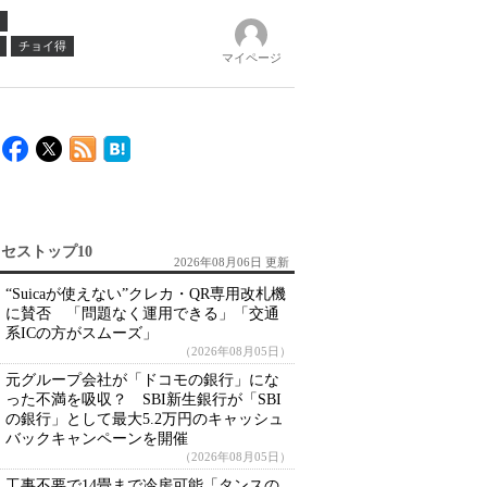
チョイ得
マイページ
セストップ10
2026年08月06日 更新
“Suicaが使えない”クレカ・QR専用改札機
に賛否 「問題なく運用できる」「交通
系ICの方がスムーズ」
（2026年08月05日）
元グループ会社が「ドコモの銀行」にな
った不満を吸収？ SBI新生銀行が「SBI
の銀行」として最大5.2万円のキャッシュ
バックキャンペーンを開催
（2026年08月05日）
工事不要で14畳まで冷房可能「タンスの