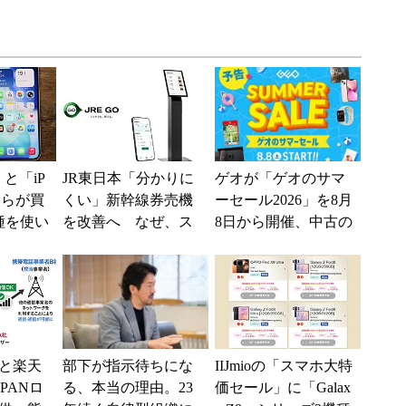
e」と「iP
JR東日本「分かりに
ゲオが「ゲオのサマ
どちらが買
くい」新幹線券売機
ーセール2026」を8月
種を使い
を改善へ なぜ、ス
8日から開催、中古の
た“スペ
マホではなく「駅で
スマホやゲームがお
の最短1分購入」を実
得に
現？
と楽天
部下が指示待ちにな
IIJmioの「スマホ大特
PANロ
る、本当の理由。23
価セール」に「Galax