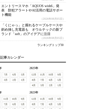
エントリースマホ「AQUOS wish6」発
表 防犯アラートやAI活用の電話サポー
ト機能
（2026年08月05日）
「くにゃっ」と握れるケーブルケースや
斜め挿し充電器も オウルテックの新ブ
ランド「soft」のアイデアに注目
（2026年08月05日）
ランキングトップ30
去記事カレンダー
年
2025年
7月
6月
5月
12月
11月
10月
9月
3月
2月
1月
8月
7月
6月
5月
4月
3月
2月
1月
年
2023年
11月
10月
9月
12月
11月
10月
9月
7月
6月
5月
8月
7月
6月
5月