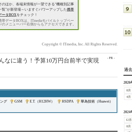
そのほか、各端末情報が一望できる“機種別記事
一覧”が新登場～いますぐパワーアップした
携帯
データBOX
をチェック！
携帯データBOXは、ITmediaモバイルトップペー
ジのメニューバー右側からもアクセスできます。
Copyright © ITmedia, Inc. All Rights Reserved.
- PR -
こんなに違う！予算10万円台前半で実現
過
2026
8月
4月
ング
|
GSM
|
E.T.（H12HW）
|
HSDPA
|
華為技術（Huawei）
|
2024
12月
8月