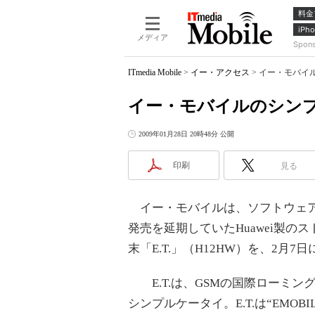
料金
iPho
メディア
Spon
ITmedia Mobile
>
イー・アクセス
>
イー・モバイル
イー・モバイルのシンプル
2009年01月28日 20時48分 公開
印刷
見る
イー・モバイルは、ソフトウェ
発売を延期していたHuawei製の
末「E.T.」（H12HW）を、2月7
E.T.は、GSMの国際ローミン
シンプルケータイ。E.T.は“EMOBIL