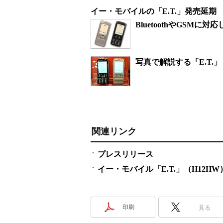
イー・モバイルの「E.T.」発売延
BluetoothやGSM
写真で解説する「E.T.」
関連リンク
プレスリリース
イー・モバイル「E.T.」（H12H
印刷
見る