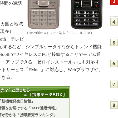
時間の通話
。
17カ国と地域
日現在）、
Huawei製のストレート端末「E.T.」（H12HW）
ooth、テレビ
に対応するなど、シンプルケータイながらトレンド機能
etoothでワイヤレスにPCと接続することでモデム通
ットアップできる「ゼロインストール」にも対応す
サービス「EMnet」に対応し、Webブラウザや、
できる。
「新機種発売日情報」
報をお届けする「JATE通過情報」
筋が分かる「携帯販売ランキング」