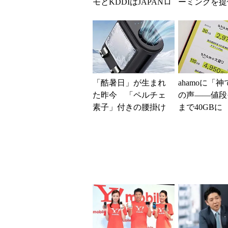
モとKDDIはJAPANロ
ーミングを提
ーミングを提供中、
本地震の影響
無料Wi-Fi「00...
が続く
「酷暑日」が生まれ
ahamoに「
た昨今 「ペルチェ
の声――値段
素子」付きの腰掛け
まで40GBに
ファンなら乗り切れ
されたのかと
る？
た」と戸惑い