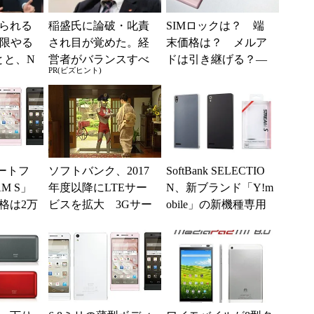
られる
稲盛氏に論破・叱責
SIMロックは？ 端
低限やる
され目が覚めた。経
末価格は？ メルア
とと、N
営者がバランスすべ
ドは引き継げる？―
PR(ビズヒント)
き2つの背反
―Y!mobileの“ここ”が
知りたい
マートフ
ソフトバンク、2017
SoftBank SELECTIO
M S」
年度以降にLTEサー
N、新ブランド「Y!m
格は2万
ビスを拡大 3Gサー
obile」の新機種専用
ビスを一部縮小・終
アクセサリー5アイ
了へ
テ...