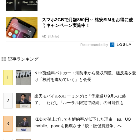
スマホ2GBで月額850円～ 格安SIMをお得に使
うキャンペーン実施中！
AD（IIJmio）
Recommended by
記事ランキング
NHK受信料パトカー・消防車から徴収問題、猛反発を受
け「検討を進めていく」と会長
楽天モバイルのローミングは「予定通り9月末に終
了」 ただし「ルーラル限定で継続」の可能性も
KDDIが値上げしても解約率が低下した理由 au、UQ
mobile、povoを循環させ「脱・販促費競争」へ