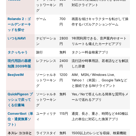
ットワーキン
円
対応クライアント
グ
Rolando 2：ゴ
ゲーム
700
画面を傾けキャラクターを転がして操
ールデンオーキ
円
作するパズルアクションゲーム
ッドを探せ
いつもNAVI
ナビゲーショ
2800
1年間利用できる、音声案内やオート
ン
円
リルートも備えたカーナビアプリ
タクっちゃう
旅行
無料
タクシー料金検索アプリ
現代用語の基礎
レファレンス
2400
流行語や時事用語、若者語などを解説
知識 2009年版
円
した辞書
BeejiveIM
ソーシャルネ
1200
AIM、MSN／Windows Live、
ットワーキン
円
Yahoo！（米国）、Google Talkなど
グ
と接続できるIMクライアント
QuickPigeon プ
ソーシャルネ
無料
Yes／Noで答えられる簡単な質問をメ
ッシュで戻って
ットワーキン
ールで送れるアプリ
くる伝書鳩
グ
Convertbot（単
ユーティリテ
115円
通貨、長さ、重さ、時間など440種以
位・通貨換算ソ
ィ
上の単位に対応した換算アプリ
フト）
ネスレ ココロと
ライフスタイ
無料
1500以上のレシピを収録、検索機能