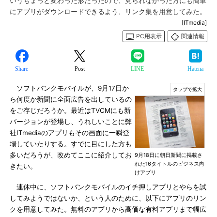
いうちょっと変わった形だったので、見られなかった方にも簡単
にアプリがダウンロードできるよう、リンク集を用意してみた。
[ITmedia]
PC用表示
関連情報
Share
Post
LINE
Hatena
ソフトバンクモバイルが、9月17日か
ら何度か新聞に全面広告を出しているの
をご存じだろうか。最近はTVCMにも新
バージョンが登場し、うれしいことに弊
社ITmediaのアプリもその画面に一瞬登
場していたりする。すでに目にした方も
多いだろうが、改めてここに紹介してお
9月18日に朝日新聞に掲載さ
れた16タイトルのビジネス向
きたい。
けアプリ
連休中に、ソフトバンクモバイルのイチ押しアプリとやらを試
してみようではないか、という人のために、以下にアプリのリン
クを用意してみた。無料のアプリから高価な有料アプリまで幅広