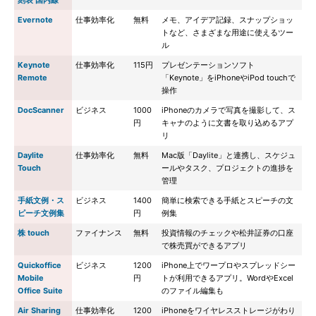
刻表 国内線
Evernote
仕事効率化
無料
メモ、アイデア記録、スナップショッ
トなど、さまざまな用途に使えるツー
ル
Keynote
仕事効率化
115円
プレゼンテーションソフト
Remote
「Keynote」をiPhoneやiPod touchで
操作
DocScanner
ビジネス
1000
iPhoneのカメラで写真を撮影して、ス
円
キャナのように文書を取り込めるアプ
リ
Daylite
仕事効率化
無料
Mac版「Daylite」と連携し、スケジュ
Touch
ールやタスク、プロジェクトの進捗を
管理
手紙文例・ス
ビジネス
1400
簡単に検索できる手紙とスピーチの文
ピーチ文例集
円
例集
株 touch
ファイナンス
無料
投資情報のチェックや松井証券の口座
で株売買ができるアプリ
Quickoffice
ビジネス
1200
iPhone上でワープロやスプレッドシー
Mobile
円
トが利用できるアプリ。WordやExcel
Office Suite
のファイル編集も
Air Sharing
仕事効率化
1200
iPhoneをワイヤレスストレージがわり