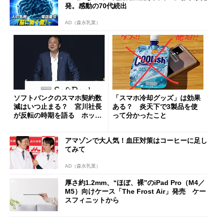
発。感動の70代続出
AD（森永乳業）
ソフトバンクのスマホ契約数
「スマホ冷却グッズ」は効果
減はいつ止まる？ 宮川社長
ある？ 炎天下で3製品を使
が反転の時期を語る ホッピ
って分かったこと
ング対策は「真剣にやりすぎ
た」
アマゾンで大人気！血圧対策はコーヒーに足し
てみて
AD（森永乳業）
厚さ約1.2mm、“ほぼ、裸”のiPad Pro（M4／
M5）向けケース「The Frost Air」発売 ケー
スフィニットから