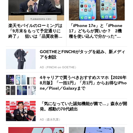
楽天モバイルのローミングは
「iPhone 17e」と「iPhone
「9月末をもって予定通りに
17」どちらが買いか？ 2機
終了」 狙いは「品質改善」
種を使い込んで分かった“ス
ただし「ルーラル限定で期
ペック表にない違い”
限を切った新契約」の可能性
GOETHEとFINCHIがタッグを組み、新メディ
も
アを創設
AD（FINCHI on GOETHE）
4キャリアで買うべきおすすめスマホ【2026年
8月版】「一括1円」「月1円」からお得なiPho
ne／Pixel／Galaxyまで
「気になっていた認知機能が菌で…」森永が開
発。感動の70代続出
AD（森永乳業）