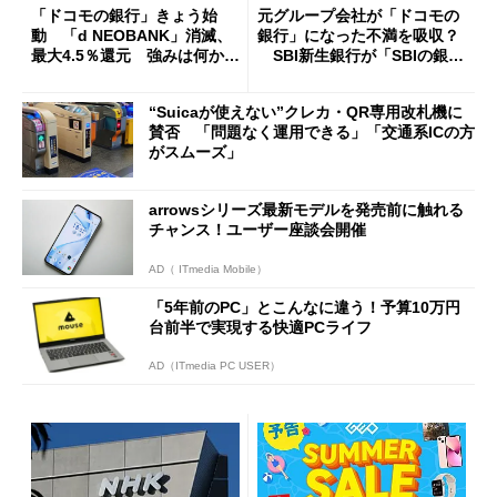
「ドコモの銀行」きょう始
元グループ会社が「ドコモの
動 「d NEOBANK」消滅、
銀行」になった不満を吸収？
最大4.5％還元 強みは何か解
SBI新生銀行が「SBIの銀
説
行」として最大5.2万円のキャ
ッシュバックキャンペーンを
“Suicaが使えない”クレカ・QR専用改札機に
開催
賛否 「問題なく運用できる」「交通系ICの方
がスムーズ」
arrowsシリーズ最新モデルを発売前に触れる
チャンス！ユーザー座談会開催
AD（ ITmedia Mobile）
「5年前のPC」とこんなに違う！予算10万円
台前半で実現する快適PCライフ
AD（ITmedia PC USER）