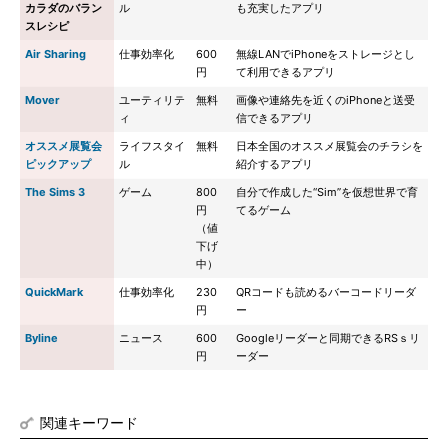
カラダのバラン
ル
も充実したアプリ
スレシピ
Air Sharing
仕事効率化
600
無線LANでiPhoneをストレージとし
円
て利用できるアプリ
Mover
ユーティリテ
無料
画像や連絡先を近くのiPhoneと送受
ィ
信できるアプリ
オススメ展覧会
ライフスタイ
無料
日本全国のオススメ展覧会のチラシを
ピックアップ
ル
紹介するアプリ
The Sims 3
ゲーム
800
自分で作成した“Sim”を仮想世界で育
円
てるゲーム
（値
下げ
中）
QuickMark
仕事効率化
230
QRコードも読めるバーコードリーダ
円
ー
Byline
ニュース
600
Googleリーダーと同期できるRSｓリ
円
ーダー
関連キーワード