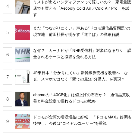
ミストが出るハンディファンって涼しいの？ 家電量販
店でも買える「Aecooly Cold Air／Cold Air Pro」を試
す
まだ「つながりにくい」声ある“ドコモ通信品質問題”の
現在地 前田社長が明かす「道半ば」の詳細解説
なぜ？ カーナビが「NHK受信料」対象になるワケ 課
金されるケースと徴収を免れる方法
JR東日本「分かりにくい」新幹線券売機を改善へ な
ぜ、スマホではなく「駅での最短1分購入」を実現？
ahamoの「40GB化」は値上げの布石か？ 通信品質改
善と料金設定で揺れるドコモの戦略
ドコモが念願の増収増益に好転 「ドコモMAX」好調も
後押し、今後は“ロイヤルユーザー”を重視