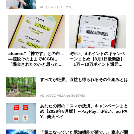
AD（ショットワークス）
ahamoに「神です」との声―
d払い、dポイントのキャンペ
―値段そのままで40GBに
ーンまとめ【8月1日最新版】
「課金されたのかと思った」
1万～10万ポイント還元の
と戸惑いも
施策がめじろ押し
すべてが絶景、収益も得られるその仕組みとは
AD（COCO VILLA on GOETHE）
あなたの街の「スマホ決済」キャンペーンまと
め【2026年8月版】～PayPay、d払い、au PA
Y、楽天ペイ
「気になっていた認知機能が菌で…」森永が開