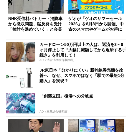
NHK受信料パトカー・消防車
ゲオが「ゲオのサマーセール
から徴収問題、猛反発を受け
2026」を8月8日から開催、中
「検討を進めていく」と会長
古のスマホやゲームがお得に
カードローン50万円以上の人は、返済を3～6
ヶ月停止して『大幅に減額してから返済する手
続き』を利用して！
AD（渋谷法務総合事務所）
JR東日本「分かりにくい」新幹線券売機を改
善へ なぜ、スマホではなく「駅での最短1分
購入」を実現？
「創薬立国」復活への分岐点
AD（三菱総合研究所）