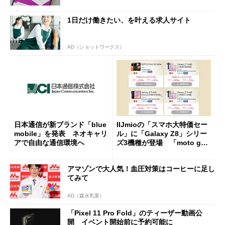
1日だけ働きたい、を叶える求人サイト
AD（ショットワークス）
日本通信が新ブランド「blue
IIJmioの「スマホ大特価セー
mobile」を発表 ネオキャリ
ル」に「Galaxy Z8」シリー
アで自由な通信環境へ
ズ3機種が登場 「moto g37
j」や「OPPO Find X9 Ultr
a」も
アマゾンで大人気！血圧対策はコーヒーに足し
てみて
AD（森永乳業）
「Pixel 11 Pro Fold」のティーザー動画公
開 イベント開始前に予約可能に