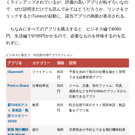
くラインアップされているが、評価の高いアプリが粒ぞろいなの
で、ぜひ説明文だけでも読んでみてはどうだろうか。リンクをク
リックするとiTunesが起動し、該当アプリの画面が表示される。
ちなみにすべてのアプリを購入すると、ビジネス編で8060
円、生活編で9795円かかるので、必要なものを吟味するのを忘
れずに。
ビジネスに役立つ、今注目の16アプリケーション
アプリ名
カテゴリー
価格
説明
iXpenseIt
ファイナンス
600
予算を決めて毎日の出費を細かく管理
円
できる経費管理アプリ
Print n Share
仕事効率化
800
メール、文書、添付ファイル、写真、
円
連絡先などをPCやMacのプリンタから
印刷できるアプリ
新TOEICテス
教育
900
旺文社新TOEICテスト用英単語・熟語
ト 英単語・熟
円
集をアプリ化
語マスタリー
2000
駅探 飛行機時
旅行
無料
空席照会や予約もできる飛行機時刻表