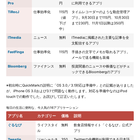
Pro
円
に利用できるアプリ
TiRecJ
仕事効率化
115円
タイムレコーダーのような勤怠管理ア
（値
プリ。9月30日まで115円、10月30日
下げ
まで230円、11月1日以降は350円
中）
ITmedia
ニュース
無料
ITmediaに掲載された主要な記事を全
文配信するアプリ
FastFinga
仕事効率化
115円
手描きの文字でメモが取れるアプリ。
メールで送る機能も装備
Bloomberg
ファイナンス
無料
投資関連のニュースや株価などがチェ
ックできるBloombergのアプリ
※初出時にQuickMarkの説明に「OS 3.0／3.1対応は準備中」との記載がありました
が、iPhone OS 3.0および3.1で問題なく動作します。対応を準備中なのはiPod
touchでの動作でした。お詫びして訂正いたします。
毎日の生活に便利な、今人気の16アプリケーション
アプリ名
カテゴリー
価格
説明
ぐるなび
ライフスタイ
無料
飲食店情報サイト「ぐるなび」公式ア
ル
プリ
Tweetie
ソーシャルネ
350
Twitterの全機能が利用できる日本語