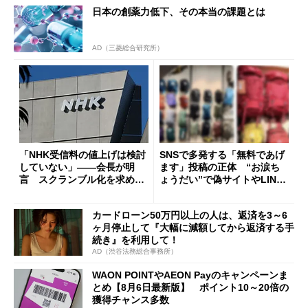
日本の創薬力低下、その本当の課題とは
AD（三菱総合研究所）
「NHK受信料の値上げは検討
SNSで多発する「無料であげ
していない」――会長が明
ます」投稿の正体 “お涙ち
言 スクランブル化を求める
ょうだい”で偽サイトやLINE
声絶えず
へ誘導するカラクリ
カードローン50万円以上の人は、返済を3～6
ヶ月停止して『大幅に減額してから返済する手
続き』を利用して！
AD（渋谷法務総合事務所）
WAON POINTやAEON Payのキャンペーンま
とめ【8月6日最新版】 ポイント10～20倍の
獲得チャンス多数