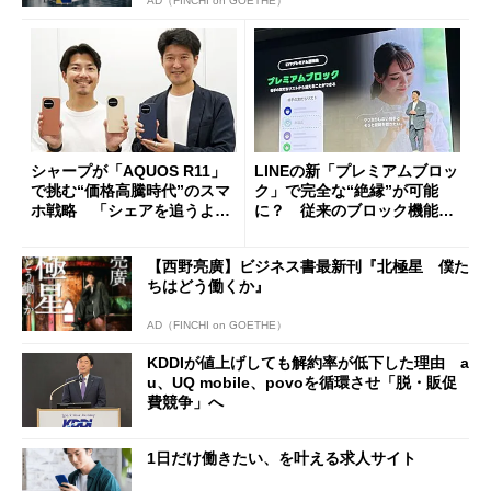
AD（FINCHI on GOETHE）
シャープが「AQUOS R11」
LINEの新「プレミアムブロッ
で挑む“価格高騰時代”のスマ
ク」で完全な“絶縁”が可能
ホ戦略 「シェアを追うより
に？ 従来のブロック機能と
も既存ユーザーを大切に」
の決定的な違い
【西野亮廣】ビジネス書最新刊『北極星 僕た
ちはどう働くか』
AD（FINCHI on GOETHE）
KDDIが値上げしても解約率が低下した理由 a
u、UQ mobile、povoを循環させ「脱・販促
費競争」へ
1日だけ働きたい、を叶える求人サイト