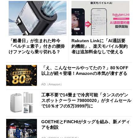
「酷暑日」が生まれた昨今
Rakuten Linkに「AI通話要
「ペルチェ素子」付きの腰掛
約機能」、楽天モバイル契約
けファンなら乗り切れる？
者は追加料金なしで使える
「え、こんなセールやってたの？」80％OFF
以上が続々登場！Amazonの本気が凄すぎる
AD（Amazon）
工事不要で14畳まで冷房可能「タンスのゲン
スポットクーラー 79800020」がタイムセール
で10％オフの5万3999円に
GOETHEとFINCHIがタッグを組み、新メディ
アを創設