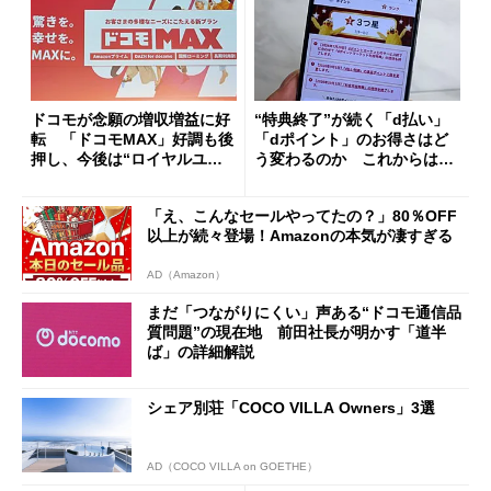
ドコモが念願の増収増益に好
“特典終了”が続く「d払い」
転 「ドコモMAX」好調も後
「dポイント」のお得さはど
押し、今後は“ロイヤルユー
う変わるのか これからは
ザー”を重視
「dカード」の利用が得策？
「え、こんなセールやってたの？」80％OFF
以上が続々登場！Amazonの本気が凄すぎる
AD（Amazon）
まだ「つながりにくい」声ある“ドコモ通信品
質問題”の現在地 前田社長が明かす「道半
ば」の詳細解説
シェア別荘「COCO VILLA Owners」3選
AD（COCO VILLA on GOETHE）