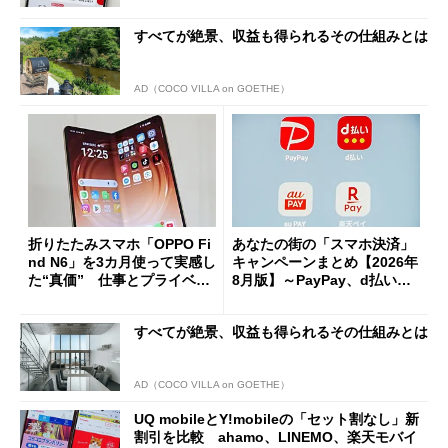
すべてが絶景、収益も得られるその仕組みとは
AD（COCO VILLA on GOETHE）
折りたたみスマホ「OPPO Fi
あなたの街の「スマホ決済」
nd N6」を3カ月使って実感し
キャンペーンまとめ【2026年
た“真価” 仕事とプライベー
8月版】～PayPay、d払い、a
トで大活躍
u PAY、楽天ペイ
すべてが絶景、収益も得られるその仕組みとは
AD（COCO VILLA on GOETHE）
UQ mobileとY!mobileの「セット割なし」新
割引を比較 ahamo、LINEMO、楽天モバイ