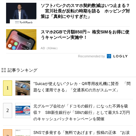
ソフトバンクのスマホ契約数減はいつ止まる？
宮川社長が反転の時期を語る ホッピング対
策は「真剣にやりすぎた」
スマホ2GBで月額850円～ 格安SIMをお得に使
うキャンペーン実施中！
AD（IIJmio）
Recommended by
記事ランキング
“Suicaが使えない”クレカ・QR専用改札機に賛否 「問
題なく運用できる」「交通系ICの方がスムーズ」
元グループ会社が「ドコモの銀行」になった不満を吸
収？ SBI新生銀行が「SBIの銀行」として最大5.2万円
のキャッシュバックキャンペーンを開催
SNSで多発する「無料であげます」投稿の正体 “お涙