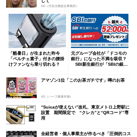
して
AD（渋谷法務総合事務所）
「酷暑日」が生まれた昨今
元グループ会社が「ドコモの
「ペルチェ素子」付きの腰掛
銀行」になった不満を吸収？
けファンなら乗り切れる？
SBI新生銀行が「SBIの銀
行」として最大5.2万円のキャ
ッシュバックキャンペーンを
アマゾン1位「このお茶ガチです」噂のお茶
開催
AD（ハーブ健康本舗）
“Suicaが使えない”改札、東京メトロ上野駅に
設置 期間限定で “クレカ”と“QRコード”専
用
全経営者・個人事業主が作るべき「圧倒的コス