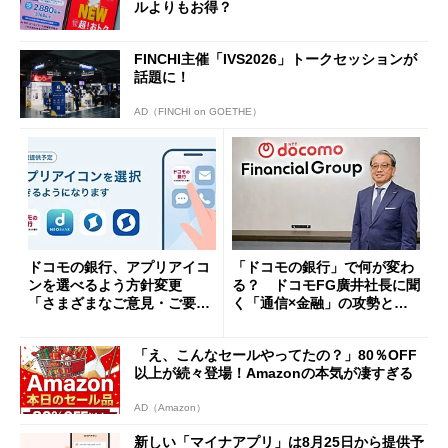
ルよりもお得？
FINCHI主催「IVS2026」トークセッションが
話題に！
AD（FINCHI on GOETHE）
ドコモの銀行、アプリアイコ
「ドコモの銀行」で何が変わ
ンを選べるよう方針変更
る？ ドコモFG廣井社長に聞
「さまざまなご意見・ご要望
く「通信×金融」の攻勢とグ
を踏まえ」
ループ戦略
「え、こんなセールやってたの？」80％OFF
以上が続々登場！Amazonの本気が凄すぎる
AD（Amazon）
新しい「マイナアプリ」は8月25日から提供予