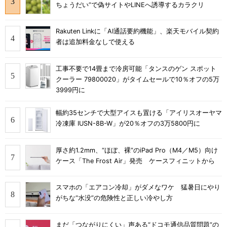
ちょうだい”で偽サイトやLINEへ誘導するカラクリ
Rakuten Linkに「AI通話要約機能」、楽天モバイル契約
者は追加料金なしで使える
工事不要で14畳まで冷房可能「タンスのゲン スポット
クーラー 79800020」がタイムセールで10％オフの5万
3999円に
幅約35センチで大型アイスも置ける「アイリスオーヤマ
冷凍庫 IUSN-8B-W」が20％オフの3万5800円に
厚さ約1.2mm、“ほぼ、裸”のiPad Pro（M4／M5）向け
ケース「The Frost Air」発売 ケースフィニットから
スマホの「エアコン冷却」がダメなワケ 猛暑日にやり
がちな“水没”の危険性と正しい冷やし方
まだ「つながりにくい」声ある“ドコモ通信品質問題”の