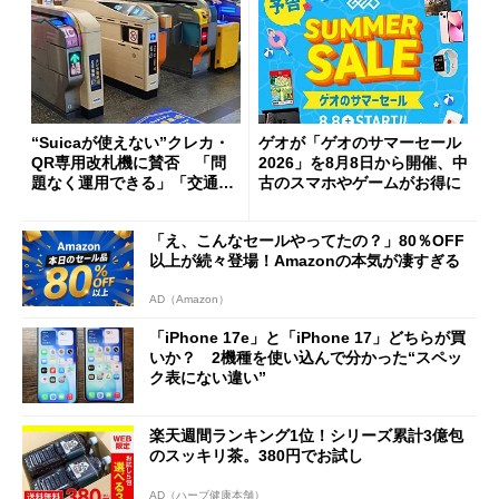
“Suicaが使えない”クレカ・
ゲオが「ゲオのサマーセール
QR専用改札機に賛否 「問
2026」を8月8日から開催、中
題なく運用できる」「交通系I
古のスマホやゲームがお得に
Cの方がスムーズ」
「え、こんなセールやってたの？」80％OFF
以上が続々登場！Amazonの本気が凄すぎる
AD（Amazon）
「iPhone 17e」と「iPhone 17」どちらが買
いか？ 2機種を使い込んで分かった“スペッ
ク表にない違い”
楽天週間ランキング1位！シリーズ累計3億包
のスッキリ茶。380円でお試し
AD（ハーブ健康本舗）