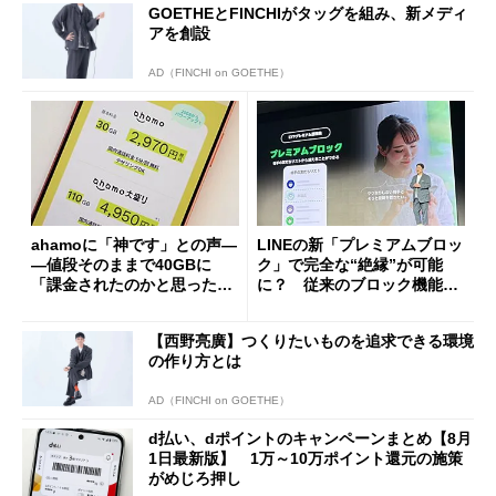
GOETHEとFINCHIがタッグを組み、新メディ
アを創設
AD（FINCHI on GOETHE）
ahamoに「神です」との声―
LINEの新「プレミアムブロッ
―値段そのままで40GBに
ク」で完全な“絶縁”が可能
「課金されたのかと思った」
に？ 従来のブロック機能と
と戸惑いも
の決定的な違い
【西野亮廣】つくりたいものを追求できる環境
の作り方とは
AD（FINCHI on GOETHE）
d払い、dポイントのキャンペーンまとめ【8月
1日最新版】 1万～10万ポイント還元の施策
がめじろ押し