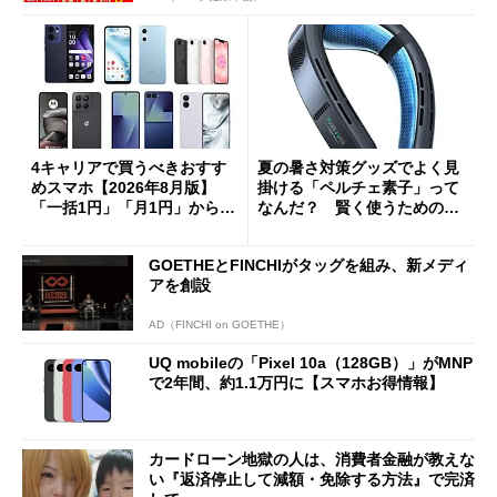
4キャリアで買うべきおすす
夏の暑さ対策グッズでよく見
めスマホ【2026年8月版】
掛ける「ペルチェ素子」って
「一括1円」「月1円」からお
なんだ？ 賢く使うための注
得なiPhone／Pixel／Galaxy
意点も
まで
GOETHEとFINCHIがタッグを組み、新メディ
アを創設
AD（FINCHI on GOETHE）
UQ mobileの「Pixel 10a（128GB）」がMNP
で2年間、約1.1万円に【スマホお得情報】
カードローン地獄の人は、消費者金融が教えな
い『返済停止して減額・免除する方法』で完済