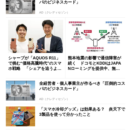
パのビジネスカード」
AD（クレディセゾン）
シャープが「AQUOS R11」
熊本地震の影響で通信障害が
で挑む“価格高騰時代”のスマ
続く ドコモとKDDIはJAPA
ホ戦略 「シェアを追うより
Nローミングを提供中、無料
も既存ユーザーを大切に」
Wi-Fi「00000JAPAN」も開
放
全経営者・個人事業主が作るべき「圧倒的コス
パのビジネスカード」
AD（クレディセゾン）
「スマホ冷却グッズ」は効果ある？ 炎天下で
3製品を使って分かったこと