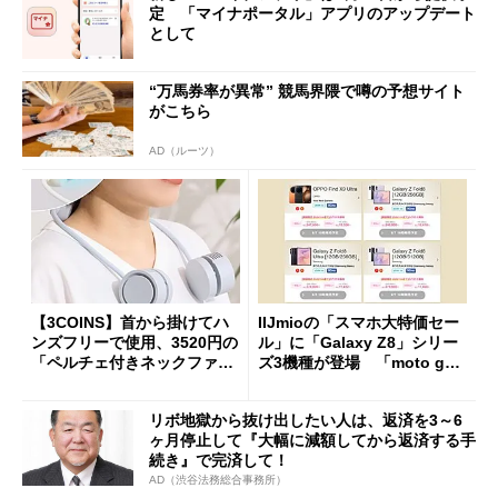
定 「マイナポータル」アプリのアップデート
として
“万馬券率が異常” 競馬界隈で噂の予想サイト
がこちら
AD（ルーツ）
【3COINS】首から掛けてハ
IIJmioの「スマホ大特価セー
ンズフリーで使用、3520円の
ル」に「Galaxy Z8」シリー
「ペルチェ付きネックファ
ズ3機種が登場 「moto g37
ン」
j」や「OPPO Find X9 Ultr
a」も
リボ地獄から抜け出したい人は、返済を3～6
ヶ月停止して『大幅に減額してから返済する手
続き』で完済して！
AD（渋谷法務総合事務所）