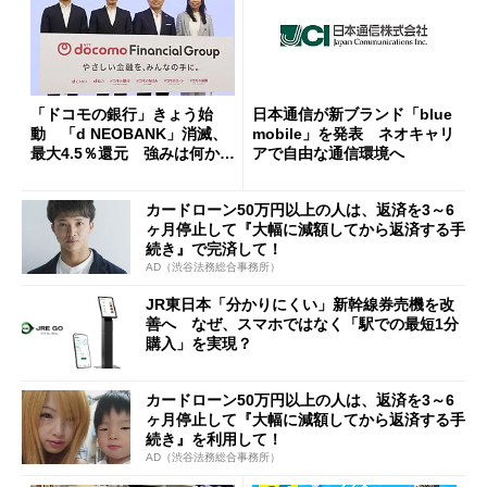
「ドコモの銀行」きょう始
日本通信が新ブランド「blue
動 「d NEOBANK」消滅、
mobile」を発表 ネオキャリ
最大4.5％還元 強みは何か解
アで自由な通信環境へ
説
カードローン50万円以上の人は、返済を3～6
ヶ月停止して『大幅に減額してから返済する手
続き』で完済して！
AD（渋谷法務総合事務所）
JR東日本「分かりにくい」新幹線券売機を改
善へ なぜ、スマホではなく「駅での最短1分
購入」を実現？
カードローン50万円以上の人は、返済を3～6
ヶ月停止して『大幅に減額してから返済する手
続き』を利用して！
AD（渋谷法務総合事務所）