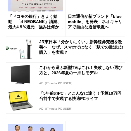
「ドコモの銀行」きょう始
日本通信が新ブランド「blue
動 「d NEOBANK」消滅、
mobile」を発表 ネオキャリ
最大4.5％還元 強みは何か解
アで自由な通信環境へ
説
JR東日本「分かりにくい」新幹線券売機を改
善へ なぜ、スマホではなく「駅での最短1分
購入」を実現？
これから選ぶ新型TVはこれ！失敗しない選び
方と、2026年夏の一押しモデル
AD（ITmedia PC USER）
「5年前のPC」とこんなに違う！予算10万円
台前半で実現する快適PCライフ
AD（ITmedia PC USER）