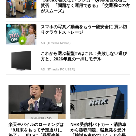
“Suicaが使えない”クレカ・QR専用改札機に
開催
賛否 「問題なく運用できる」「交通系ICの方
がスムーズ」
スマホの写真／動画をもう一段安全に 買い切
りクラウドストレージ
AD（ITmedia Mobile）
これから選ぶ新型TVはこれ！失敗しない選び
方と、2026年夏の一押しモデル
AD（ITmedia PC USER）
楽天モバイルのローミングは
NHK受信料パトカー・消防車
「9月末をもって予定通りに
から徴収問題、猛反発を受け
終了」 狙いは「品質改善」
「検討を進めていく」と会長