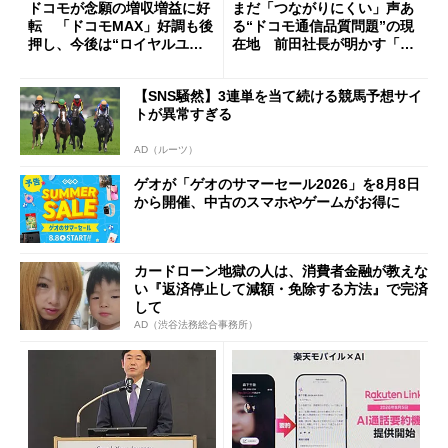
ドコモが念願の増収増益に好
まだ「つながりにくい」声あ
転 「ドコモMAX」好調も後
る“ドコモ通信品質問題”の現
押し、今後は“ロイヤルユー
在地 前田社長が明かす「道
ザー”を重視
半ば」の詳細解説
【SNS騒然】3連単を当て続ける競馬予想サイ
トが異常すぎる
AD（ルーツ）
ゲオが「ゲオのサマーセール2026」を8月8日
から開催、中古のスマホやゲームがお得に
カードローン地獄の人は、消費者金融が教えな
い『返済停止して減額・免除する方法』で完済
して
AD（渋谷法務総合事務所）