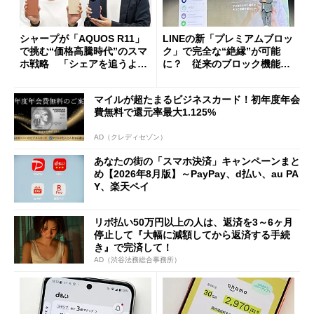
シャープが「AQUOS R11」
LINEの新「プレミアムブロッ
で挑む“価格高騰時代”のスマ
ク」で完全な“絶縁”が可能
ホ戦略 「シェアを追うより
に？ 従来のブロック機能と
も既存ユーザーを大切に」
の決定的な違い
マイルが超たまるビジネスカード！初年度年会
費無料で還元率最大1.125%
AD（クレディセゾン）
あなたの街の「スマホ決済」キャンペーンまと
め【2026年8月版】～PayPay、d払い、au PA
Y、楽天ペイ
リボ払い50万円以上の人は、返済を3～6ヶ月
停止して『大幅に減額してから返済する手続
き』で完済して！
AD（渋谷法務総合事務所）