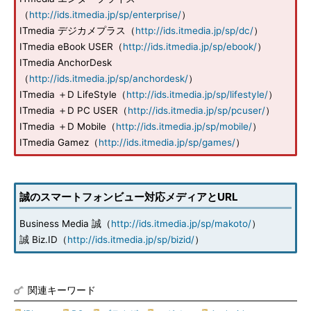
（
http://ids.itmedia.jp/sp/enterprise/
）
ITmedia デジカメプラス（
http://ids.itmedia.jp/sp/dc/
）
ITmedia eBook USER（
http://ids.itmedia.jp/sp/ebook/
）
ITmedia AnchorDesk
（
http://ids.itmedia.jp/sp/anchordesk/
）
ITmedia ＋D LifeStyle（
http://ids.itmedia.jp/sp/lifestyle/
）
ITmedia ＋D PC USER（
http://ids.itmedia.jp/sp/pcuser/
）
ITmedia ＋D Mobile（
http://ids.itmedia.jp/sp/mobile/
）
ITmedia Gamez（
http://ids.itmedia.jp/sp/games/
）
誠のスマートフォンビュー対応メディアとURL
Business Media 誠（
http://ids.itmedia.jp/sp/makoto/
）
誠 Biz.ID（
http://ids.itmedia.jp/sp/bizid/
）
関連キーワード