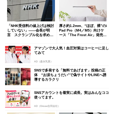
「NHK受信料の値上げは検討
厚さ約1.2mm、“ほぼ、裸”のi
していない」――会長が明
Pad Pro（M4／M5）向けケ
言 スクランブル化を求める
ース「The Frost Air」発売
声絶えず
ケースフィニットから
アマゾンで大人気！血圧対策はコーヒーに足し
てみて
AD（森永乳業）
SNSで多発する「無料であげます」投稿の正
体 “お涙ちょうだい”で偽サイトやLINEへ誘
導するカラクリ
SNSアカウントを着実に成長。実はみんなココ
使ってます。
AD（Dreaw合同会社）