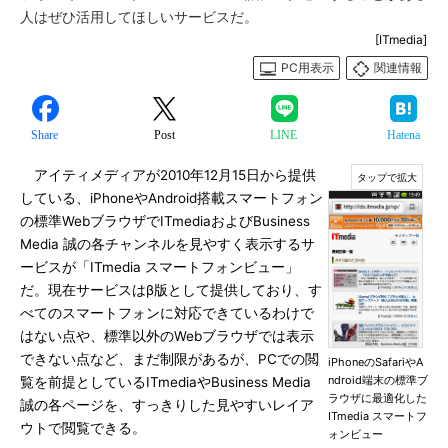
人はぜひ活用してほしいサービスだ。
[ITmedia]
PC用表示
関連情報
Share
Post
LINE
Hatena
アイティメディアが2010年12月15日から提供
している、iPhoneやAndroid搭載スマートフォン
の標準WebブラウザでITmediaおよびBusiness
Media 誠の各チャンネルを見やすく表示するサ
ービスが「ITmedia スマートフォンビュー」
だ。現在サービスはβ版として提供しており、す
べてのスマートフォンに対応できているわけで
はない点や、標準以外のWebブラウザでは表示
できない点など、まだ制限があるが、PCでの閲
iPhoneのSafariやA
ndroid端末の標準ブ
覧を前提としているITmediaやBusiness Media
ラウザに最適化した
誠の各ページを、すっきりした見やすいレイア
ITmedia スマートフ
ウトで閲覧できる。
ォンビュー