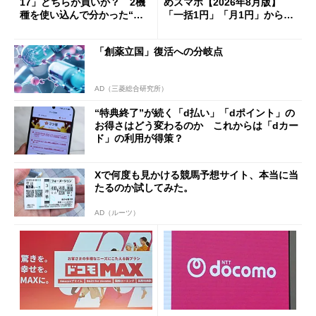
17」どちらが買いか？ 2機
めスマホ【2026年8月版】
種を使い込んで分かった“ス
「一括1円」「月1円」からお
ペック表にない違い”
得なiPhone／Pixel／Galaxy
まで
「創薬立国」復活への分岐点
AD（三菱総合研究所）
“特典終了”が続く「d払い」「dポイント」の
お得さはどう変わるのか これからは「dカー
ド」の利用が得策？
Xで何度も見かける競馬予想サイト、本当に当
たるのか試してみた。
AD（ルーツ）