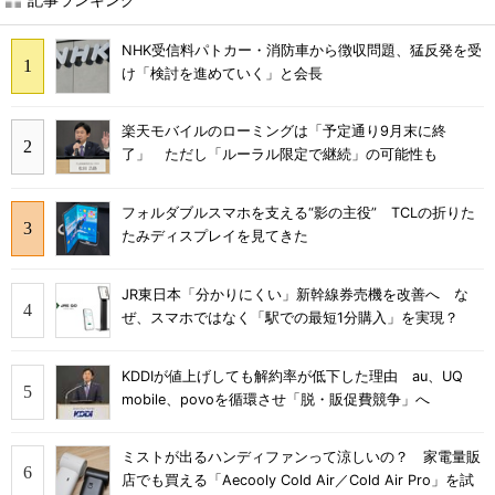
NHK受信料パトカー・消防車から徴収問題、猛反発を受
け「検討を進めていく」と会長
楽天モバイルのローミングは「予定通り9月末に終
了」 ただし「ルーラル限定で継続」の可能性も
フォルダブルスマホを支える“影の主役” TCLの折りた
たみディスプレイを見てきた
JR東日本「分かりにくい」新幹線券売機を改善へ な
ぜ、スマホではなく「駅での最短1分購入」を実現？
KDDIが値上げしても解約率が低下した理由 au、UQ
mobile、povoを循環させ「脱・販促費競争」へ
ミストが出るハンディファンって涼しいの？ 家電量販
店でも買える「Aecooly Cold Air／Cold Air Pro」を試