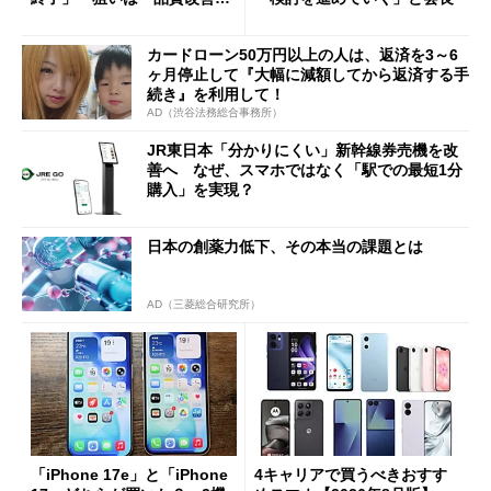
ただし「ルーラル限定で期
限を切った新契約」の可能性
カードローン50万円以上の人は、返済を3～6
も
ヶ月停止して『大幅に減額してから返済する手
続き』を利用して！
AD（渋谷法務総合事務所）
JR東日本「分かりにくい」新幹線券売機を改
善へ なぜ、スマホではなく「駅での最短1分
購入」を実現？
日本の創薬力低下、その本当の課題とは
AD（三菱総合研究所）
「iPhone 17e」と「iPhone
4キャリアで買うべきおすす