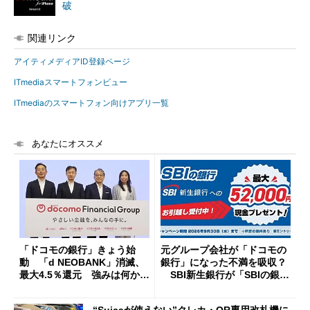
破
関連リンク
アイティメディアID登録ページ
ITmediaスマートフォンビュー
ITmediaのスマートフォン向けアプリ一覧
あなたにオススメ
「ドコモの銀行」きょう始
元グループ会社が「ドコモの
動 「d NEOBANK」消滅、
銀行」になった不満を吸収？
最大4.5％還元 強みは何か解
SBI新生銀行が「SBIの銀
説
行」として最大5.2万円のキャ
ッシュバックキャンペーンを