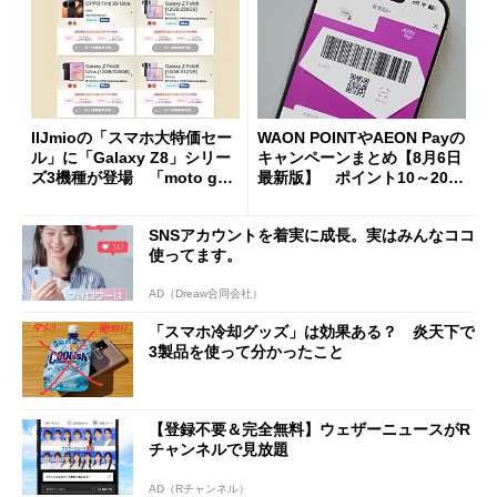
IIJmioの「スマホ大特価セー
WAON POINTやAEON Payの
ル」に「Galaxy Z8」シリー
キャンペーンまとめ【8月6日
ズ3機種が登場 「moto g37
最新版】 ポイント10～20倍
j」や「OPPO Find X9 Ultr
の獲得チャンス多数
a」も
SNSアカウントを着実に成長。実はみんなココ
使ってます。
AD（Dreaw合同会社）
「スマホ冷却グッズ」は効果ある？ 炎天下で
3製品を使って分かったこと
【登録不要＆完全無料】ウェザーニュースがR
チャンネルで見放題
AD（Rチャンネル）