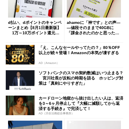
d払い、dポイントのキャンペ
ahamoに「神です」との声―
ーンまとめ【8月1日最新版】
―値段そのままで40GBに
1万～10万ポイント還元の
「課金されたのかと思った」
施策がめじろ押し
と戸惑いも
「え、こんなセールやってたの？」80％OFF
以上が続々登場！Amazonの本気が凄すぎる
AD（Amazon）
ソフトバンクのスマホ契約数減はいつ止まる？
宮川社長が反転の時期を語る ホッピング対
策は「真剣にやりすぎた」
カードローン地獄から抜け出したい人は、返済
を3～6ヶ月停止して『大幅に減額してから返
済する手続き』で完済して！
AD（渋谷法務総合事務所）