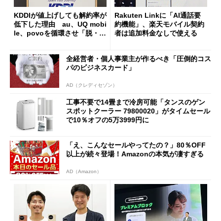
KDDIが値上げしても解約率が
Rakuten Linkに「AI通話要
低下した理由 au、UQ mobi
約機能」、楽天モバイル契約
le、povoを循環させ「脱・販
者は追加料金なしで使える
促費競争」へ
全経営者・個人事業主が作るべき「圧倒的コス
パのビジネスカード」
AD（クレディセゾン）
工事不要で14畳まで冷房可能「タンスのゲン
スポットクーラー 79800020」がタイムセール
で10％オフの5万3999円に
「え、こんなセールやってたの？」80％OFF
以上が続々登場！Amazonの本気が凄すぎる
AD（Amazon）