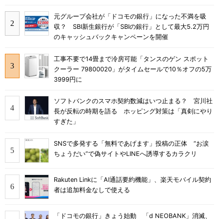
元グループ会社が「ドコモの銀行」になった不満を吸
収？ SBI新生銀行が「SBIの銀行」として最大5.2万円
のキャッシュバックキャンペーンを開催
工事不要で14畳まで冷房可能「タンスのゲン スポット
クーラー 79800020」がタイムセールで10％オフの5万
3999円に
ソフトバンクのスマホ契約数減はいつ止まる？ 宮川社
長が反転の時期を語る ホッピング対策は「真剣にやり
すぎた」
SNSで多発する「無料であげます」投稿の正体 “お涙
ちょうだい”で偽サイトやLINEへ誘導するカラクリ
Rakuten Linkに「AI通話要約機能」、楽天モバイル契約
者は追加料金なしで使える
「ドコモの銀行」きょう始動 「d NEOBANK」消滅、