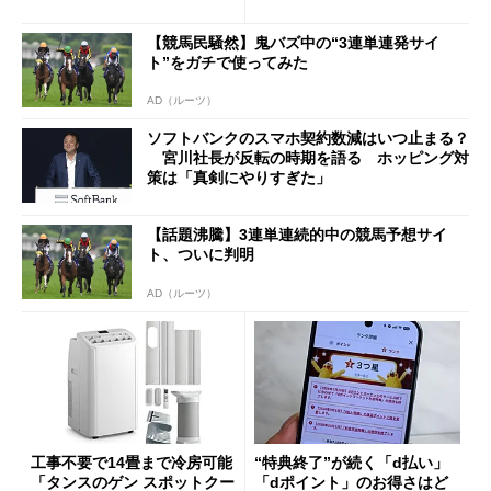
ン」
j」や「OPPO Find X9 Ultr
a」も
【競馬民騒然】鬼バズ中の“3連単連発サイ
ト”をガチで使ってみた
AD（ルーツ）
ソフトバンクのスマホ契約数減はいつ止まる？
宮川社長が反転の時期を語る ホッピング対
策は「真剣にやりすぎた」
【話題沸騰】3連単連続的中の競馬予想サイ
ト、ついに判明
AD（ルーツ）
工事不要で14畳まで冷房可能
“特典終了”が続く「d払い」
「タンスのゲン スポットクー
「dポイント」のお得さはど