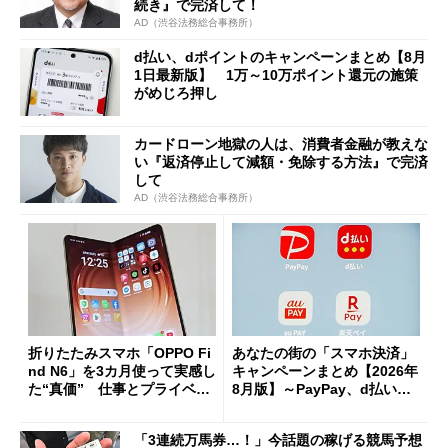
続き』で完済して！
AD（渋谷法務総合事務所）
d払い、dポイントのキャンペーンまとめ【8月
1日最新版】 1万～10万ポイント還元の施策
がめじろ押し
カードローン地獄の人は、消費者金融が教えな
い『返済停止して減額・免除する方法』で完済
して
AD（渋谷法務総合事務所）
折りたたみスマホ「OPPO Fi
あなたの街の「スマホ決済」
nd N6」を3カ月使って実感し
キャンペーンまとめ【2026年
た“真価” 仕事とプライベー
8月版】～PayPay、d払い、a
トで大活躍
u PAY、楽天ペイ
「3連続万馬券…！」今話題の稼げる競馬予想