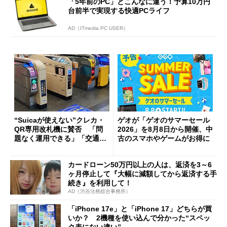
「5年前のPC」とこんなに違う！予算10万円
台前半で実現する快適PCライフ
AD（ITmedia PC USER）
“Suicaが使えない”クレカ・
ゲオが「ゲオのサマーセール
QR専用改札機に賛否 「問
2026」を8月8日から開催、中
題なく運用できる」「交通系I
古のスマホやゲームがお得に
Cの方がスムーズ」
カードローン50万円以上の人は、返済を3～6
ヶ月停止して『大幅に減額してから返済する手
続き』を利用して！
AD（渋谷法務総合事務所）
「iPhone 17e」と「iPhone 17」どちらが買
いか？ 2機種を使い込んで分かった“スペッ