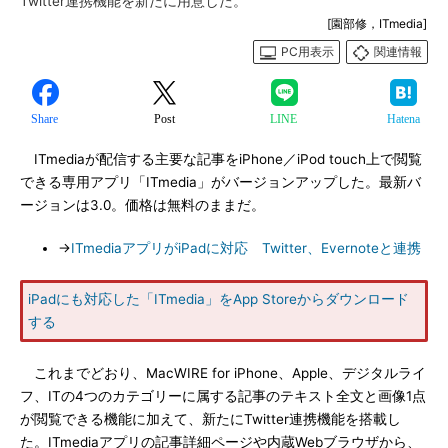
Twitter連携機能を新たに用意した。
[園部修，ITmedia]
PC用表示
関連情報
Share
Post
LINE
Hatena
ITmediaが配信する主要な記事をiPhone／iPod touch上で閲覧
できる専用アプリ「ITmedia」がバージョンアップした。最新バ
ージョンは3.0。価格は無料のままだ。
→
ITmediaアプリがiPadに対応 Twitter、Evernoteと連携
iPadにも対応した「ITmedia」をApp Storeからダウンロード
する
これまでどおり、MacWIRE for iPhone、Apple、デジタルライ
フ、ITの4つのカテゴリーに属する記事のテキスト全文と画像1点
が閲覧できる機能に加えて、新たにTwitter連携機能を搭載し
た。ITmediaアプリの記事詳細ページや内蔵Webブラウザから、