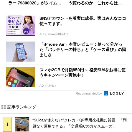
ラー 79800020」がタイムセ
う変わるのか これからは
ールで10％オフの5万3999円
「dカード」の利用が得策？
に
SNSアカウントを着実に成長。実はみんなココ
使ってます。
AD（Dreaw合同会社）
「iPhone Air」本音レビュー：使って分かっ
た「バッテリーの持ち」と「ケース選び」の悩
ましさ
スマホ2GBで月額850円～ 格安SIMをお得に使
うキャンペーン実施中！
AD（IIJmio）
Recommended by
記事ランキング
“Suicaが使えない”クレカ・QR専用改札機に賛否 「問
題なく運用できる」「交通系ICの方がスムーズ」