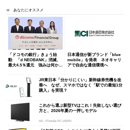
あなたにオススメ
「ドコモの銀行」きょう始
日本通信が新ブランド「blue
動 「d NEOBANK」消滅、
mobile」を発表 ネオキャリ
最大4.5％還元 強みは何か解
アで自由な通信環境へ
説
JR東日本「分かりにくい」新幹線券売機を改
善へ なぜ、スマホではなく「駅での最短1分
購入」を実現？
これから選ぶ新型TVはこれ！失敗しない選び
方と、2026年夏の一押しモデル
AD（ITmedia PC USER）