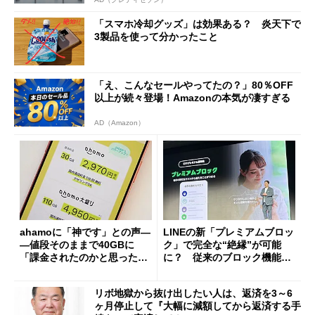
「スマホ冷却グッズ」は効果ある？ 炎天下で
3製品を使って分かったこと
「え、こんなセールやってたの？」80％OFF
以上が続々登場！Amazonの本気が凄すぎる
AD（Amazon）
ahamoに「神です」との声―
LINEの新「プレミアムブロッ
―値段そのままで40GBに
ク」で完全な“絶縁”が可能
「課金されたのかと思った」
に？ 従来のブロック機能と
と戸惑いも
の決定的な違い
リボ地獄から抜け出したい人は、返済を3～6
ヶ月停止して『大幅に減額してから返済する手