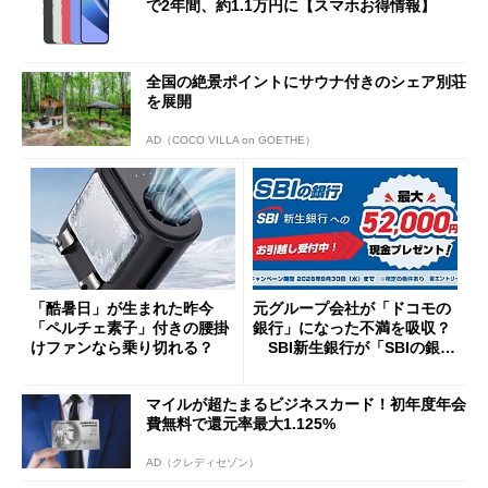
で2年間、約1.1万円に【スマホお得情報】
全国の絶景ポイントにサウナ付きのシェア別荘
を展開
AD（COCO VILLA on GOETHE）
「酷暑日」が生まれた昨今
元グループ会社が「ドコモの
「ペルチェ素子」付きの腰掛
銀行」になった不満を吸収？
けファンなら乗り切れる？
SBI新生銀行が「SBIの銀
行」として最大5.2万円のキャ
ッシュバックキャンペーンを
マイルが超たまるビジネスカード！初年度年会
開催
費無料で還元率最大1.125%
AD（クレディセゾン）