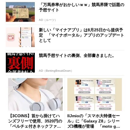
「万馬券率がおかしいｗｗ」競馬界隈で話題の
予想サイト
AD（ルーツ）
新しい「マイナアプリ」は8月25日から提供予
定 「マイナポータル」アプリのアップデート
として
競馬予想サイトの裏側、全部書きました。
AD（BettingBreakDown）
【3COINS】首から掛けてハ
IIJmioの「スマホ大特価セー
ンズフリーで使用、3520円の
ル」に「Galaxy Z8」シリー
「ペルチェ付きネックファ
ズ3機種が登場 「moto g37