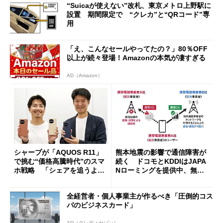
“Suicaが使えない”改札、東京メトロ上野駅に
設置 期間限定で “クレカ”と“QRコード”専
用
「え、こんなセールやってたの？」80％OFF
以上が続々登場！Amazonの本気が凄すぎる
AD（Amazon）
シャープが「AQUOS R11」
熊本地震の影響で通信障害が
で挑む“価格高騰時代”のスマ
続く ドコモとKDDIはJAPA
ホ戦略 「シェアを追うより
Nローミングを提供中、無料
も既存ユーザーを大切に」
Wi-Fi「00000JAPAN」も開
放
全経営者・個人事業主が作るべき「圧倒的コス
パのビジネスカード」
AD（クレディセゾン）