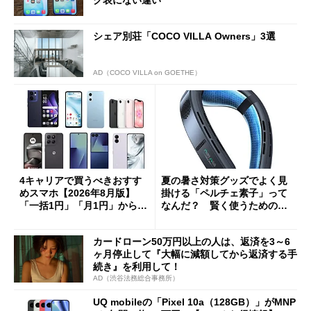
ク表にない違い”
シェア別荘「COCO VILLA Owners」3選
AD（COCO VILLA on GOETHE）
4キャリアで買うべきおすす
夏の暑さ対策グッズでよく見
めスマホ【2026年8月版】
掛ける「ペルチェ素子」って
「一括1円」「月1円」からお
なんだ？ 賢く使うための注
得なiPhone／Pixel／Galaxy
意点も
まで
カードローン50万円以上の人は、返済を3～6
ヶ月停止して『大幅に減額してから返済する手
続き』を利用して！
AD（渋谷法務総合事務所）
UQ mobileの「Pixel 10a（128GB）」がMNP