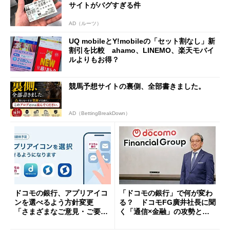
サイトがバグすぎる件
AD（ルーツ）
UQ mobileとY!mobileの「セット割なし」新
割引を比較 ahamo、LINEMO、楽天モバイ
ルよりもお得？
競馬予想サイトの裏側、全部書きました。
AD（BettingBreakDown）
ドコモの銀行、アプリアイコ
「ドコモの銀行」で何が変わ
ンを選べるよう方針変更
る？ ドコモFG廣井社長に聞
「さまざまなご意見・ご要望
く「通信×金融」の攻勢とグ
を踏まえ」
ループ戦略