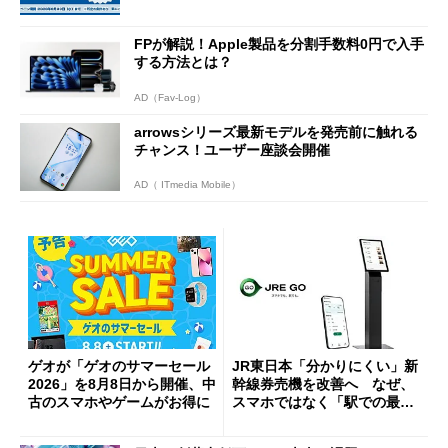
ーンを開催
FPが解説！Apple製品を分割手数料0円で入手
する方法とは？
AD（Fav-Log）
arrowsシリーズ最新モデルを発売前に触れる
チャンス！ユーザー座談会開催
AD（ ITmedia Mobile）
ゲオが「ゲオのサマーセール
JR東日本「分かりにくい」新
2026」を8月8日から開催、中
幹線券売機を改善へ なぜ、
古のスマホやゲームがお得に
スマホではなく「駅での最短
1分購入」を実現？