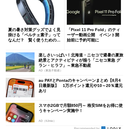
夏の暑さ対策グッズでよく見
「Pixel 11 Pro Fold」のティ
掛ける「ペルチェ素子」って
ーザー動画公開 イベント開
なんだ？ 賢く使うための注
始前に予約可能に
意点も
楽しさいっぱい！北海道・ニセコで避暑の夏旅
絶景とアクティビティが揃う「ニセコ東急 グ
ラン・ヒラフ」～東急不動産
AD（東急不動産）
au PAYとPontaのキャンペーンまとめ【8月4
日最新版】 1万ポイント還元や10～20％還元
あり
スマホ2GBで月額850円～ 格安SIMをお得に使
うキャンペーン実施中！
AD（IIJmio）
Recommended by