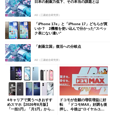
日本の創薬力低下、その本当の課題とは
AD（三菱総合研究所）
「iPhone 17e」と「iPhone 17」どちらが買
いか？ 2機種を使い込んで分かった“スペッ
ク表にない違い”
「創薬立国」復活への分岐点
AD（三菱総合研究所）
4キャリアで買うべきおすす
ドコモが念願の増収増益に好
めスマホ【2026年8月版】
転 「ドコモMAX」好調も後
「一括1円」「月1円」からお
押し、今後は“ロイヤルユー
得なiPhone／Pixel／Galaxy
ザー”を重視