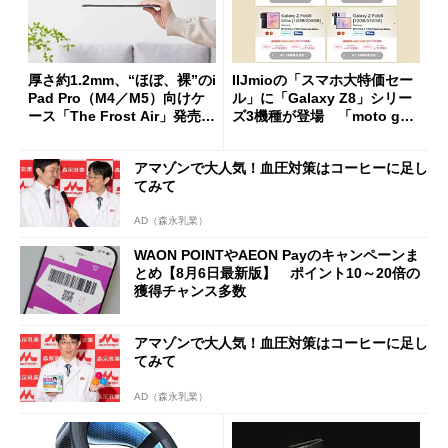
厚さ約1.2mm、“ほぼ、裸”のi
IIJmioの「スマホ大特価セー
Pad Pro（M4／M5）向けケ
ル」に「Galaxy Z8」シリー
ース「The Frost Air」発売
ズ3機種が登場 「moto g37
ケースフィニットから
j」や「OPPO Find X9 Ultr
a」も
アマゾンで大人気！血圧対策はコーヒーに足し
てみて
AD（森永乳業）
WAON POINTやAEON Payのキャンペーンま
とめ【8月6日最新版】 ポイント10～20倍の
獲得チャンス多数
アマゾンで大人気！血圧対策はコーヒーに足し
てみて
AD（森永乳業）