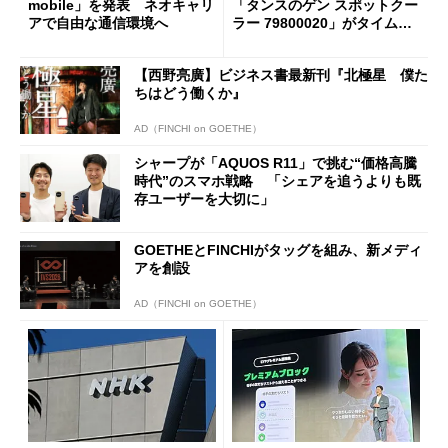
mobile」を発表 ネオキャリ
「タンスのゲン スポットクー
アで自由な通信環境へ
ラー 79800020」がタイムセ
ールで10％オフの5万3999円
に
【西野亮廣】ビジネス書最新刊『北極星 僕た
ちはどう働くか』
AD（FINCHI on GOETHE）
シャープが「AQUOS R11」で挑む“価格高騰
時代”のスマホ戦略 「シェアを追うよりも既
存ユーザーを大切に」
GOETHEとFINCHIがタッグを組み、新メディ
アを創設
AD（FINCHI on GOETHE）