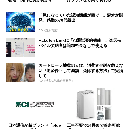
在地 前田社長が明かす「道
けファンなら乗り切れる？
半ば」の詳細解説
「気になっていた認知機能が菌で…」森永が開
発。感動の70代続出
AD（森永乳業）
Rakuten Linkに「AI通話要約機能」、楽天モ
バイル契約者は追加料金なしで使える
カードローン地獄の人は、消費者金融が教えな
い『返済停止して減額・免除する方法』で完済
して
AD（渋谷法務総合事務所）
日本通信が新ブランド「blue
工事不要で14畳まで冷房可能