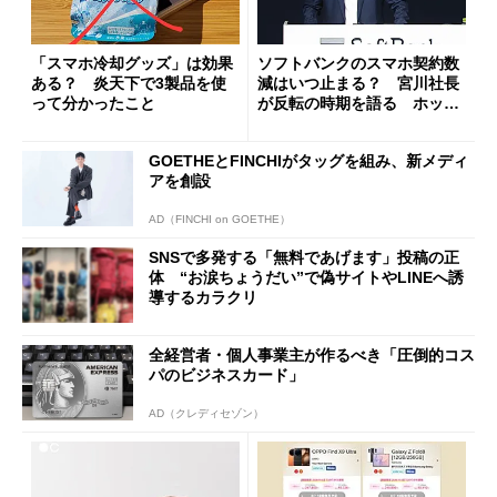
「スマホ冷却グッズ」は効果
ソフトバンクのスマホ契約数
ある？ 炎天下で3製品を使
減はいつ止まる？ 宮川社長
って分かったこと
が反転の時期を語る ホッピ
ング対策は「真剣にやりすぎ
た」
GOETHEとFINCHIがタッグを組み、新メディ
アを創設
AD（FINCHI on GOETHE）
SNSで多発する「無料であげます」投稿の正
体 “お涙ちょうだい”で偽サイトやLINEへ誘
導するカラクリ
全経営者・個人事業主が作るべき「圧倒的コス
パのビジネスカード」
AD（クレディセゾン）