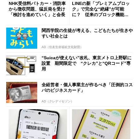
NHK受信料パトカー・消防車
LINEの新「プレミアムブロッ
から徴収問題、猛反発を受け
ク」で完全な“絶縁”が可能
「検討を進めていく」と会長
に？ 従来のブロック機能と
の決定的な違い
関西学院の生徒が考える、こどもたちが生きや
すい社会とは
AD（住友生命福祉文化財団）
“Suicaが使えない”改札、東京メトロ上野駅に
設置 期間限定で “クレカ”と“QRコード”専
用
全経営者・個人事業主が作るべき「圧倒的コス
パのビジネスカード」
AD（クレディセゾン）