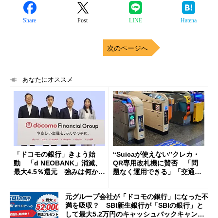
Share
Post
LINE
Hatena
次のページへ
あなたにオススメ
「ドコモの銀行」きょう始
“Suicaが使えない”クレカ・
動 「d NEOBANK」消滅、
QR専用改札機に賛否 「問
最大4.5％還元 強みは何か解
題なく運用できる」「交通系I
説
Cの方がスムーズ」
元グループ会社が「ドコモの銀行」になった不
満を吸収？ SBI新生銀行が「SBIの銀行」と
して最大5.2万円のキャッシュバックキャンペ