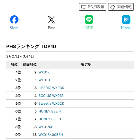
PC用表示
関連情報
Share
Post
LINE
Hatena
PHSランキング TOP10
2月27日～3月4日
順位
前回順位
モデル
1位
2
WX01K
2位
1
WX01UT
3位
3
LIBERIO WX03K
4位
4
SOCIUS WX01S
5位
6
Sweetia WX02K
6位
5
HONEY BEE 4
7位
7
HONEY BEE 3
8位
8
WX01NX
9位
13
WX01S×005SH