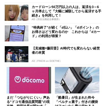
まで
カードローン50万円以上の人は、返済を3～6
ヶ月停止して『大幅に減額してから返済する手
続き』を利用して！
AD（渋谷法務総合事務所）
“特典終了”が続く「d払い」「dポイント」の
お得さはどう変わるのか これからは「dカー
ド」の利用が得策？
【見城徹×藤田晋】AI時代でも変わらない経営
者の本質
AD（FINCHI on GOETHE）
まだ「つながりにくい」声あ
「酷暑日」が生まれた昨今
る“ドコモ通信品質問題”の現
「ペルチェ素子」付きの腰掛