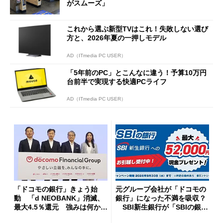
がスムーズ」
これから選ぶ新型TVはこれ！失敗しない選び
方と、2026年夏の一押しモデル
AD（ITmedia PC USER）
「5年前のPC」とこんなに違う！予算10万円
台前半で実現する快適PCライフ
AD（ITmedia PC USER）
「ドコモの銀行」きょう始
元グループ会社が「ドコモの
動 「d NEOBANK」消滅、
銀行」になった不満を吸収？
最大4.5％還元 強みは何か解
SBI新生銀行が「SBIの銀
説
行」として最大5.2万円のキャ