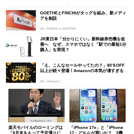
GOETHEとFINCHIがタッグを組み、新メディ
アを創設
AD（FINCHI on GOETHE）
JR東日本「分かりにくい」新幹線券売機を改
善へ なぜ、スマホではなく「駅での最短1分
購入」を実現？
「え、こんなセールやってたの？」80％OFF
以上が続々登場！Amazonの本気が凄すぎる
AD（Amazon）
楽天モバイルのローミングは
「iPhone 17e」と「iPhone
「9月末をもって予定通りに
17」どちらが買いか？ 2機