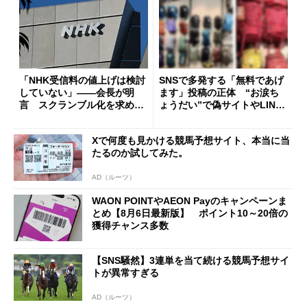
「NHK受信料の値上げは検討
SNSで多発する「無料であげ
していない」――会長が明
ます」投稿の正体 “お涙ち
言 スクランブル化を求める
ょうだい”で偽サイトやLINE
声絶えず
へ誘導するカラクリ
Xで何度も見かける競馬予想サイト、本当に当
たるのか試してみた。
AD（ルーツ）
WAON POINTやAEON Payのキャンペーンま
とめ【8月6日最新版】 ポイント10～20倍の
獲得チャンス多数
【SNS騒然】3連単を当て続ける競馬予想サイ
トが異常すぎる
AD（ルーツ）