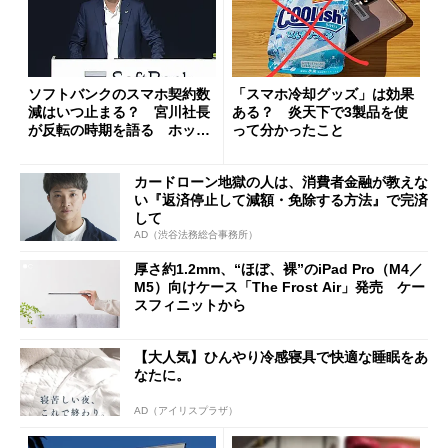
ソフトバンクのスマホ契約数
「スマホ冷却グッズ」は効果
減はいつ止まる？ 宮川社長
ある？ 炎天下で3製品を使
が反転の時期を語る ホッピ
って分かったこと
ング対策は「真剣にやりすぎ
た」
カードローン地獄の人は、消費者金融が教えな
い『返済停止して減額・免除する方法』で完済
して
AD（渋谷法務総合事務所）
厚さ約1.2mm、“ほぼ、裸”のiPad Pro（M4／
M5）向けケース「The Frost Air」発売 ケー
スフィニットから
【大人気】ひんやり冷感寝具で快適な睡眠をあ
なたに。
AD（アイリスプラザ）