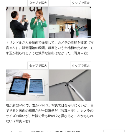
トリンドルさんを動画で撮影して、カメラの性能を披露（写
真＝左）。販売開始の瞬間。銀座という土地柄のためか、く
す玉が割られるような派手な演出はなかった（写真＝右）
右が新型iPadで、左がiPad 2。写真では分かりにくいが、目
で見ると画面の精細さが一目瞭然だ（写真＝左）。カメラの
サイズの違いが、外観で最もiPad 2と異なるところかもしれ
ない（写真＝右）