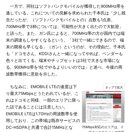
一方で、同社はソフトバンクモバイルが獲得した900MHz帯を
逃している。これについての見解を求められた千本氏は「少し残
念だったが、（ソフトバンクモバイルとの）点数も1点差。
700MHz帯で3枠については、可能性が大きく出たので大歓迎」
と語った。また、ガン氏によると、700MHz帯の方が国内では端
末の調達もしやすくなるという。「3社で一緒にできるので、端
末の開発も早くなる」（ガン）というのが、その理由だ。千本氏
も「ドコモさん、KDDIさんと一緒になってやれば、ベンダーも
色々と出てくる。端末やチップセットは3社で大きな市場にな
る。900MHz帯を1社でやるよりいいのでは」と述べ、今後の周
波数帯獲得に意欲を示した。
ちなみに、EMOBILE LTEの速度は下
り最大75Mbpsとうたわれているが、こ
れはドコモと同様、一部のエリアに限っ
た話であることには注意したい。
EMOBILE LTEは1.7GHzの周波数帯を使
用しており、この帯域は既存サービスの
DC-HSDPAと共通で合計15MHzとな
75Mbps対応のエリアは、イ