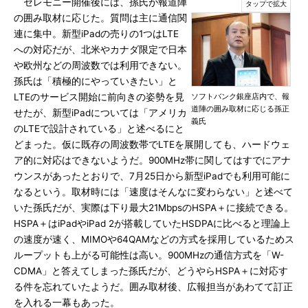
セレモニー開催後には、孫氏が報道陣
の囲み取材に応じた。質問は主に通信関
連に集中。新型iPadの売りの1つはLTE
への対応だが、北米やカナダ限定で日本
や欧州などの周波数では利用できない。
孫氏は「積極的にやっていきたい」と
LTEのサービス開始に前向きの姿勢を見
ソフトバンク銀座店内で、報
道陣の囲み取材に応じる孫正
せたが、新型iPadについては「アメリカ
義氏
のLTEで設計されている」と述べるにと
どまった。仮に既存の周波数帯でLTEを展開しても、ハードウェ
ア的に対応はできないようだ。900MHz帯に関してはすでにアナ
ウンスがあったとおりで、7月25日から新型iPadでも利用可能に
なるという。取材時には「速度はそんなに変わらない」と述べて
いた孫氏だが、実際は下り最大21MbpsのHSPA＋に接続できる。
HSPA＋はiPadやiPad 2が搭載していたHSDPAに比べると理論上
の速度が速く、MIMOや64QAMなどの方式を採用しているためス
ループットも上がる可能性は高い。900MHzの通信方式を「W-
CDMA」と答えてしまった孫氏だが、どうやらHSPA＋に対応す
る件を忘れていたようだ。囲み取材後、広報担当があわてて訂正
を入れる一幕もあった。