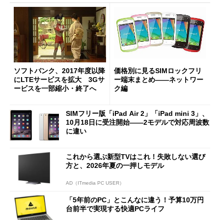
ソフトバンク、2017年度以降
価格別に見るSIMロックフリ
にLTEサービスを拡大 3Gサ
ー端末まとめ――ネットワー
ービスを一部縮小・終了へ
ク編
SIMフリー版「iPad Air 2」「iPad mini 3」、
10月18日に受注開始――2モデルで対応周波数
に違い
これから選ぶ新型TVはこれ！失敗しない選び
方と、2026年夏の一押しモデル
AD（ITmedia PC USER）
「5年前のPC」とこんなに違う！予算10万円
台前半で実現する快適PCライフ