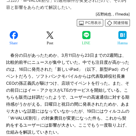
コムの「W-VALUE割引」の適用条件が変更されたので、その内
容と影響をあらためて解説したい。
[石野純也，ITmedia]
PC用表示
関連情報
Share
Post
LINE
Hatena
春分の日があったためか、3月11日から23日までの2週間は、
比較的前半にニュースが集中していた。中でも注目度が高かった
のは、16日に発売された「新しいiPad」（以下、新型iPad）のイ
ベントだろう。ソフトバンクモバイルからは代表取締役社長兼
CEOの孫正義氏が駆けつけ、店頭でイベントを行った。また、そ
の前日にはイー・アクセスがLTEのサービスを開始している。こ
ちらも販売は好調だったようで、ユーザーの高速通信に対する期
待感がうかがえる。日曜日と祝日の間に発表されたためか、あま
り大きいな話題にはなっていなかったが、19日にはウィルコムの
「W-VALUE割引」の対象費目が変更になった件も、これから契
約をするユーザーには影響が大きい。ここでもう一度取り上げ、
仕組みを解説していきたい。