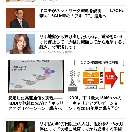
AD（ルーツ）
ドコモがネットワーク戦略を説明――1.7GHz
帯＋1.5GHz帯の「フルLTE」運用へ
リボ地獄から抜け出したい人は、返済を3～6
ヶ月停止して『大幅に減額してから返済する手
続き』で完済して！
AD（渋谷法務総合事務所）
安定した高速通信を実現――
KDDI、下り最大150Mbpsの
KDDIが他社に先がけ「キャリ
「キャリアアグリゲーショ
アアグリゲーション」導入へ
ン」を2014年夏に導入予定
リボ払い50万円以上の人は、返済を3～6ヶ月
停止して『大幅に減額してから返済する手続