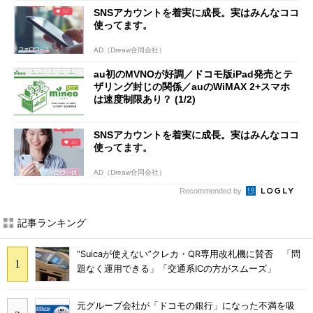
SNSアカウントを着実に成長。実はみんなココ
使ってます。
AD（Dreaw合同会社）
au初のMVNOが好調／ドコモ版iPad発売とテ
ザリング封じの関係／auのWiMAX 2+スマホ
は速度制限あり？ (1/2)
SNSアカウントを着実に成長。実はみんなココ
使ってます。
AD（Dreaw合同会社）
Recommended by
記事ランキング
“Suicaが使えない”クレカ・QR専用改札機に賛否 「問
題なく運用できる」「交通系ICの方がスムーズ」
元グループ会社が「ドコモの銀行」になった不満を吸