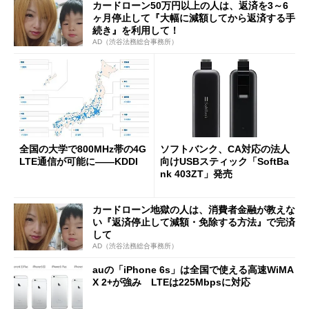
カードローン50万円以上の人は、返済を3～6
ヶ月停止して『大幅に減額してから返済する手
続き』を利用して！
AD（渋谷法務総合事務所）
全国の大学で800MHz帯の4G
ソフトバンク、CA対応の法人
LTE通信が可能に――KDDI
向けUSBスティック「SoftBa
nk 403ZT」発売
カードローン地獄の人は、消費者金融が教えな
い『返済停止して減額・免除する方法』で完済
して
AD（渋谷法務総合事務所）
auの「iPhone 6s」は全国で使える高速WiMA
X 2+が強み LTEは225Mbpsに対応