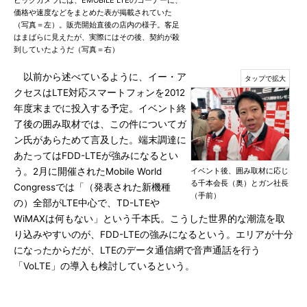
ビックカメラには、EMOBILE LTEのコーナーに、
価格や速度などをまとめた表が掲載されていた
（写真＝左）。販売開始直後の店内の様子。客足
はまばらに見えたが、実際にはその後、契約が殺
到していたようだ（写真＝右）
以前から述べているように、イー・ア
クセスはLTE対応スマートフォンを2012
年度末までに投入する予定。イベント終
了後の囲み取材では、この件についてガ
ン氏があらためて言及した。端末調達に
あたってはFDD-LTEが強みになるとい
う。2月に開催されたMobile World
イベント後、囲み取材に応じ
る千本会長（奥）とガン社長
Congressでは「（発表された新機種
（手前）
の）全部がLTE中心で、TD-LTEや
WiMAXは何もない」という千本氏。こうした世界的な潮流を取
り込みやすいのが、FDD-LTEの強みになるという。エリアが十分
になったからだが、LTEのデータ通信網で音声通話を行う
「VoLTE」の導入も検討しているという。