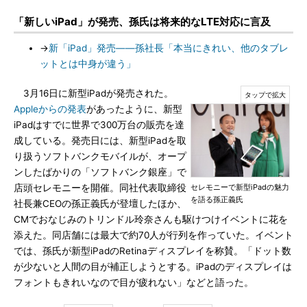
「新しいiPad」が発売、孫氏は将来的なLTE対応に言及
→
新「iPad」発売――孫社長「本当にきれい、他のタブレ
ットとは中身が違う」
3月16日に新型iPadが発売された。
Appleからの発表
があったように、新型
iPadはすでに世界で300万台の販売を達
成している。発売日には、新型iPadを取
り扱うソフトバンクモバイルが、オープ
ンしたばかりの「ソフトバンク銀座」で
店頭セレモニーを開催。同社代表取締役
セレモニーで新型iPadの魅力
を語る孫正義氏
社長兼CEOの孫正義氏が登壇したほか、
CMでおなじみのトリンドル玲奈さんも駆けつけイベントに花を
添えた。同店舗には最大で約70人が行列を作っていた。イベント
では、孫氏が新型iPadのRetinaディスプレイを称賛。「ドット数
が少ないと人間の目が補正しようとする。iPadのディスプレイは
フォントもきれいなので目が疲れない」などと語った。