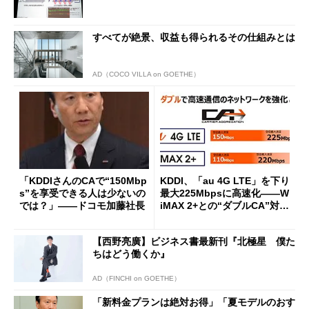
すべてが絶景、収益も得られるその仕組みとは
AD（COCO VILLA on GOETHE）
「KDDIさんのCAで“150Mbp
KDDI、「au 4G LTE」を下り
s”を享受できる人は少ないの
最大225Mbpsに高速化――W
では？」――ドコモ加藤社長
iMAX 2+との“ダブルCA”対応
スマホを夏発売
【西野亮廣】ビジネス書最新刊『北極星 僕た
ちはどう働くか』
AD（FINCHI on GOETHE）
「新料金プランは絶対お得」「夏モデルのおす