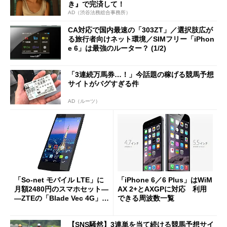
き』で完済して！
AD（渋谷法務総合事務所）
CA対応で国内最速の「303ZT」／選択肢広が
る旅行者向けネット環境／SIMフリー「iPhon
e 6」は最強のルーター？ (1/2)
「3連続万馬券…！」今話題の稼げる競馬予想
サイトがバグすぎる件
AD（ルーツ）
「So-net モバイル LTE」に
「iPhone 6／6 Plus」はWiM
月額2480円のスマホセット―
AX 2+とAXGPに対応 利用
―ZTEの「Blade Vec 4G」を
できる周波数一覧
提供
【SNS騒然】3連単を当て続ける競馬予想サイ