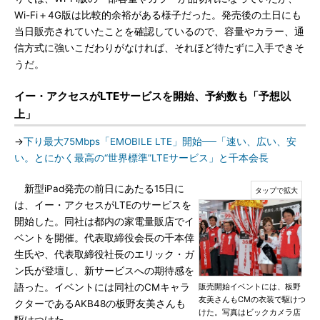
Wi-Fi＋4G版は比較的余裕がある様子だった。発売後の土日にも
当日販売されていたことを確認しているので、容量やカラー、通
信方式に強いこだわりがなければ、それほど待たずに入手できそ
うだ。
イー・アクセスがLTEサービスを開始、予約数も「予想以
上」
→
下り最大75Mbps「EMOBILE LTE」開始──「速い、広い、安
い。とにかく最高の“世界標準”LTEサービス」と千本会長
新型iPad発売の前日にあたる15日に
は、イー・アクセスがLTEのサービスを
開始した。同社は都内の家電量販店でイ
ベントを開催。代表取締役会長の千本倖
生氏や、代表取締役社長のエリック・ガ
ン氏が登壇し、新サービスへの期待感を
語った。イベントには同社のCMキャラ
販売開始イベントには、板野
友美さんもCMの衣装で駆けつ
クターであるAKB48の板野友美さんも
けた。写真はビックカメラ店