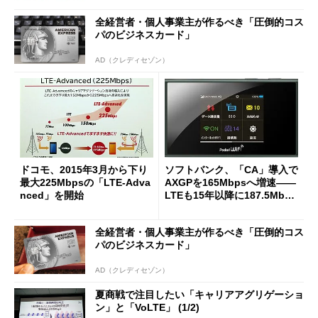
全経営者・個人事業主が作るべき「圧倒的コス
パのビジネスカード」
AD（クレディセゾン）
ドコモ、2015年3月から下り
ソフトバンク、「CA」導入で
最大225Mbpsの「LTE-Adva
AXGPを165Mbpsへ増速――
nced」を開始
LTEも15年以降に187.5Mbps
へ高速化
全経営者・個人事業主が作るべき「圧倒的コス
パのビジネスカード」
AD（クレディセゾン）
夏商戦で注目したい「キャリアアグリゲーショ
ン」と「VoLTE」 (1/2)