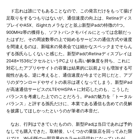
ド忘れは誰にでもあることなので、この発言だけをもって揚げ
足取りをするつもりはないが、通信速度の向上は、Retinaディス
プレイやA5X、iSightカメラなどと並ぶ新型iPadの特徴の1つ。
900MHz帯の獲得も、ソフトバンクモバイルにとっては念願だっ
たはずだ。その周波数帯の上で始めるサービスの通信方式や速度
を間違えるのは、新端末の発表会では細かなスペックまでそらん
ずる孫氏らしくないと感じた。新型iPadのRetinaディスプレイは
2048×1536ピクセルというPCよりも高い解像度を持ち、これに
対応したアプリやサイトの容量は結果的に以前よりも増加する可
能性がある。逆に考えると、通信速度が今までと同じだと、アプ
リのダウンロードやサイトの表示は遅くなってしまう。新型iPad
が高速通信サービスのLTEやHSPA＋に対応したのも、こうした
バランスを考慮した上でのことだろう。iPadの魅力を「トータル
バランス」と評する孫氏だけに、本業である通信も含めての見解
を披露してほしかったというのが筆者の本音だ。
なお、行列はできていたものの、新型iPadは当日であれば予約
なしでも購入できた。取材後、いくつかの量販店を回ってみた限
りでは、Wi-Fi版の一部容量やカラーが品切れになっていたが、