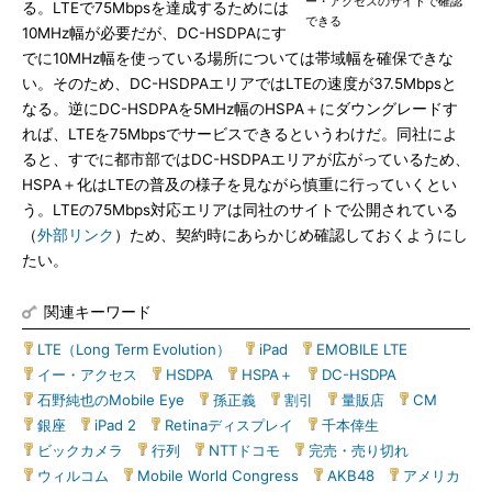
ー・アクセスのサイトで確認
る。LTEで75Mbpsを達成するためには
できる
10MHz幅が必要だが、DC-HSDPAにす
でに10MHz幅を使っている場所については帯域幅を確保できな
い。そのため、DC-HSDPAエリアではLTEの速度が37.5Mbpsと
なる。逆にDC-HSDPAを5MHz幅のHSPA＋にダウングレードす
れば、LTEを75Mbpsでサービスできるというわけだ。同社によ
ると、すでに都市部ではDC-HSDPAエリアが広がっているため、
HSPA＋化はLTEの普及の様子を見ながら慎重に行っていくとい
う。LTEの75Mbps対応エリアは同社のサイトで公開されている
（
外部リンク
）ため、契約時にあらかじめ確認しておくようにし
たい。
関連キーワード
LTE（Long Term Evolution）
|
iPad
|
EMOBILE LTE
|
イー・アクセス
|
HSDPA
|
HSPA＋
|
DC-HSDPA
|
石野純也のMobile Eye
|
孫正義
|
割引
|
量販店
|
CM
|
銀座
|
iPad 2
|
Retinaディスプレイ
|
千本倖生
|
ビックカメラ
|
行列
|
NTTドコモ
|
完売・売り切れ
|
ウィルコム
|
Mobile World Congress
|
AKB48
|
アメリカ
|