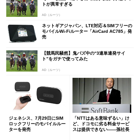
トが異常すぎる
AD（ルーツ）
ネットギアジャパン、LTE対応＆SIMフリーの
モバイルWi-Fiルーター「AirCard AC785」発
売
【競馬民騒然】鬼バズ中の“3連単連発サイ
ト”をガチで使ってみた
AD（ルーツ）
ジェネシス、7月29日にSIM
「NTTはある意味ずるい」け
ロックフリーのモバイルルー
ど、ドコモに劣る料金サービ
ターを発売
スは提供できない――孫社長