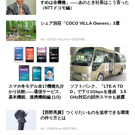
すめは全機種」――あのとき社長はこう言った
（NTTドコモ編）
シェア別荘「COCO VILLA Owners」3選
AD（COCO VILLA on GOETHE）
スマホ冬モデル全17機種丸分
ソフトバンク、「LTE-A TD
かり比較――通信サービス、
D」で下り1Gbpsを達成 3.5
基本機能、連携機能編 (1/2)
GHz対応の試作スマホも披露
【西野亮廣】つくりたいものを追求できる環境
の作り方とは
AD（FINCHI on GOETHE）