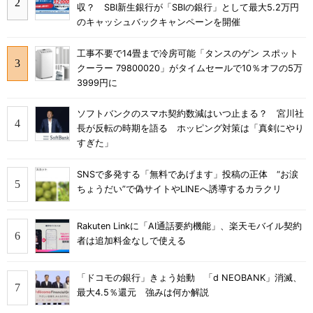
収？ SBI新生銀行が「SBIの銀行」として最大5.2万円
のキャッシュバックキャンペーンを開催
工事不要で14畳まで冷房可能「タンスのゲン スポット
クーラー 79800020」がタイムセールで10％オフの5万
3999円に
ソフトバンクのスマホ契約数減はいつ止まる？ 宮川社
長が反転の時期を語る ホッピング対策は「真剣にやり
すぎた」
SNSで多発する「無料であげます」投稿の正体 “お涙
ちょうだい”で偽サイトやLINEへ誘導するカラクリ
Rakuten Linkに「AI通話要約機能」、楽天モバイル契約
者は追加料金なしで使える
「ドコモの銀行」きょう始動 「d NEOBANK」消滅、
最大4.5％還元 強みは何か解説