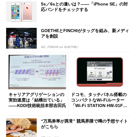
5s／6sとの違いは？――「iPhone SE」の対
応バンドをチェックする
GOETHEとFINCHIがタッグを組み、新メディ
アを創設
AD（FINCHI on GOETHE）
キャリアアグリゲーションの
ドコモ、タッチパネル搭載の
実効速度は「結構出ている」
コンパクトなWi-Fiルーター
――KDDI技術統括本部吉田氏
「Wi-Fi STATION HW-01F」
を発売
“万馬券率が異常” 競馬界隈で噂の予想サイト
がこちら