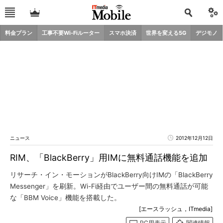
料金プラン
工事不要Wi-Fiルーター
スマホ決済
世界を変える5G
デジモノ
ニュース
2012年12月12日
RIM、「BlackBerry」用IMに無料通話機能を追加
リサーチ・イン・モーションがBlackBerry向けIMの「BlackBerry
Messenger」を刷新。Wi-Fi経由でユーザー間の無料通話が可能
な「BBM Voice」機能を搭載した。
[エースラッシュ，ITmedia]
PC用表示
関連情報