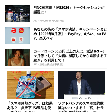
FINCHI主催「IVS2026」トークセッションが
話題に！
AD（FINCHI on GOETHE）
あなたの街の「スマホ決済」キャンペーンまと
め【2026年8月版】～PayPay、d払い、au PA
Y、楽天ペイ
カードローン50万円以上の人は、返済を3～6
ヶ月停止して『大幅に減額してから返済する手
続き』を利用して！
AD（渋谷法務総合事務所）
「スマホ冷却グッズ」は効果
ソフトバンクのスマホ契約数
ある？ 炎天下で3製品を使
減はいつ止まる？ 宮川社長