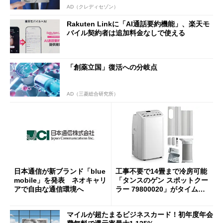
AD（クレディセゾン）
Rakuten Linkに「AI通話要約機能」、楽天モ
バイル契約者は追加料金なしで使える
「創薬立国」復活への分岐点
AD（三菱総合研究所）
日本通信が新ブランド「blue
工事不要で14畳まで冷房可能
mobile」を発表 ネオキャリ
「タンスのゲン スポットクー
アで自由な通信環境へ
ラー 79800020」がタイムセ
ールで10％オフの5万3999円
に
マイルが超たまるビジネスカード！初年度年会