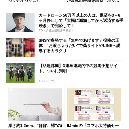
って分かったこと
が反転の時期を語る ホッピ
ング対策は「真剣にやりすぎ
た」
カードローン50万円以上の人は、返済を3～6
ヶ月停止して『大幅に減額してから返済する手
続き』で完済して！
AD（渋谷法務総合事務所）
SNSで多発する「無料であげます」投稿の正
体 “お涙ちょうだい”で偽サイトやLINEへ誘
導するカラクリ
【話題沸騰】3連単連続的中の競馬予想サイ
ト、ついに判明
AD（ルーツ）
厚さ約1.2mm、“ほぼ、裸”のi
IIJmioの「スマホ大特価セー