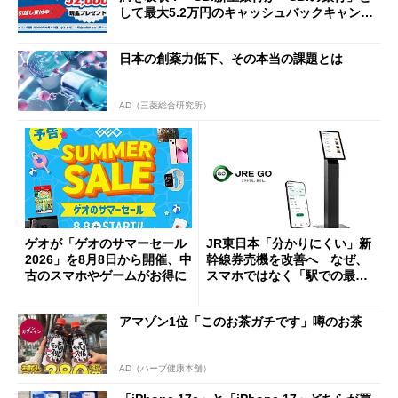
して最大5.2万円のキャッシュバックキャンペ
ーンを開催
日本の創薬力低下、その本当の課題とは
AD（三菱総合研究所）
ゲオが「ゲオのサマーセール
JR東日本「分かりにくい」新
2026」を8月8日から開催、中
幹線券売機を改善へ なぜ、
古のスマホやゲームがお得に
スマホではなく「駅での最短
1分購入」を実現？
アマゾン1位「このお茶ガチです」噂のお茶
AD（ハーブ健康本舗）