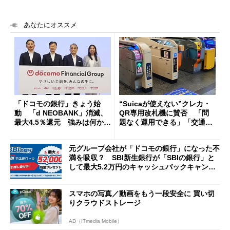
あなたにオススメ
「ドコモの銀行」きょう始
“Suicaが使えない”クレカ・
動 「d NEOBANK」消滅、
QR専用改札機に賛否 「問
最大4.5％還元 強みは何か解
題なく運用できる」「交通系I
説
Cの方がスムーズ」
元グループ会社が「ドコモの銀行」になった不
満を吸収？ SBI新生銀行が「SBIの銀行」と
して最大5.2万円のキャッシュバックキャンペ
ーンを開催
スマホの写真／動画をもう一段安全に 買い切
りクラウドストレージ
AD（ITmedia Mobile）