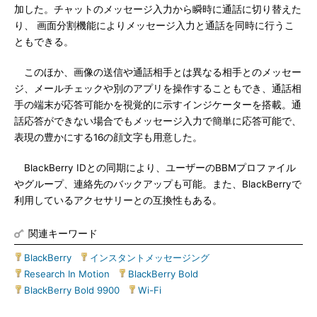
加した。チャットのメッセージ入力から瞬時に通話に切り替えた
り、 画面分割機能によりメッセージ入力と通話を同時に行うこ
ともできる。
このほか、画像の送信や通話相手とは異なる相手とのメッセー
ジ、メールチェックや別のアプリを操作することもでき、通話相
手の端末が応答可能かを視覚的に示すインジケーターを搭載。通
話応答ができない場合でもメッセージ入力で簡単に応答可能で、
表現の豊かにする16の顔文字も用意した。
BlackBerry IDとの同期により、ユーザーのBBMプロファイル
やグループ、連絡先のバックアップも可能。また、BlackBerryで
利用しているアクセサリーとの互換性もある。
関連キーワード
BlackBerry
|
インスタントメッセージング
|
Research In Motion
|
BlackBerry Bold
|
BlackBerry Bold 9900
|
Wi-Fi