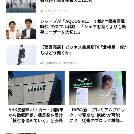
費無料で還元率最大1.125%
AD（クレディセゾン）
シャープが「AQUOS R11」で挑む“価格高騰
時代”のスマホ戦略 「シェアを追うよりも既
存ユーザーを大切に」
【西野亮廣】ビジネス書最新刊『北極星 僕た
ちはどう働くか』
AD（FINCHI on GOETHE）
NHK受信料パトカー・消防車
LINEの新「プレミアムブロッ
から徴収問題、猛反発を受け
ク」で完全な“絶縁”が可能
「検討を進めていく」と会長
に？ 従来のブロック機能と
の決定的な違い