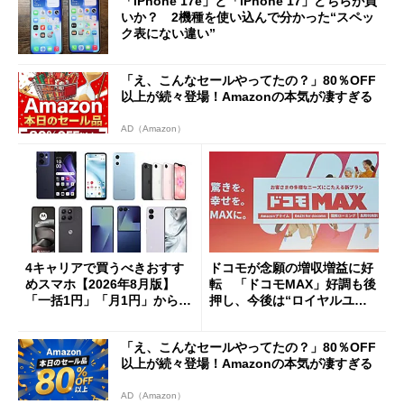
「iPhone 17e」と「iPhone 17」どちらが買
いか？ 2機種を使い込んで分かった“スペッ
ク表にない違い”
「え、こんなセールやってたの？」80％OFF
以上が続々登場！Amazonの本気が凄すぎる
AD（Amazon）
4キャリアで買うべきおすす
ドコモが念願の増収増益に好
めスマホ【2026年8月版】
転 「ドコモMAX」好調も後
「一括1円」「月1円」からお
押し、今後は“ロイヤルユー
得なiPhone／Pixel／Galaxy
ザー”を重視
まで
「え、こんなセールやってたの？」80％OFF
以上が続々登場！Amazonの本気が凄すぎる
AD（Amazon）