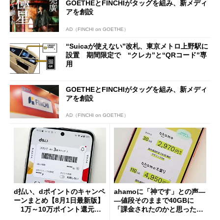
GOETHEとFINCHIがタッグを組み、新メディ
アを創設
AD（FINCHI on GOETHE）
“Suicaが使えない”改札、東京メトロ上野駅に
設置 期間限定で “クレカ”と“QRコード”専
用
GOETHEとFINCHIがタッグを組み、新メディ
アを創設
AD（FINCHI on GOETHE）
d払い、dポイントのキャンペ
ahamoに「神です」との声―
ーンまとめ【8月1日最新版】
―値段そのままで40GBに
1万～10万ポイント還元の
「課金されたのかと思った」
施策がめじろ押し
と戸惑いも