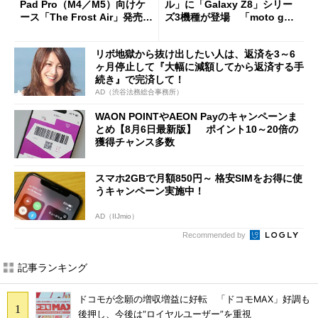
Pad Pro（M4／M5）向けケ
ル」に「Galaxy Z8」シリー
ース「The Frost Air」発売
ズ3機種が登場 「moto g37
ケースフィニットから
j」や「OPPO Find X9 Ultr
a」も
リボ地獄から抜け出したい人は、返済を3～6
ヶ月停止して『大幅に減額してから返済する手
続き』で完済して！
AD（渋谷法務総合事務所）
WAON POINTやAEON Payのキャンペーンま
とめ【8月6日最新版】 ポイント10～20倍の
獲得チャンス多数
スマホ2GBで月額850円～ 格安SIMをお得に使
うキャンペーン実施中！
AD（IIJmio）
Recommended by
記事ランキング
ドコモが念願の増収増益に好転 「ドコモMAX」好調も
後押し、今後は“ロイヤルユーザー”を重視