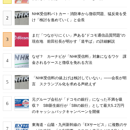
NHK受信料パトカー・消防車から徴収問題、猛反発を受
け「検討を進めていく」と会長
まだ「つながりにくい」声ある“ドコモ通信品質問題”の
現在地 前田社長が明かす「道半ば」の詳細解説
なぜ？ カーナビが「NHK受信料」対象になるワケ 課
金されるケースと徴収を免れる方法
「NHK受信料の値上げは検討していない」――会長が明
言 スクランブル化を求める声絶えず
元グループ会社が「ドコモの銀行」になった不満を吸
収？ SBI新生銀行が「SBIの銀行」として最大5.2万円
のキャッシュバックキャンペーンを開催
東海道・山陽・九州新幹線の「EXサービス」に複数のサ