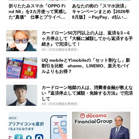
折りたたみスマホ「OPPO Fi
あなたの街の「スマホ決済」
nd N6」を3カ月使って実感し
キャンペーンまとめ【2026年
た“真価” 仕事とプライベー
8月版】～PayPay、d払い、a
トで大活躍
u PAY、楽天ペイ
カードローン50万円以上の人は、返済を3～6
ヶ月停止して『大幅に減額してから返済する手
続き』で完済して！
AD（渋谷法務総合事務所）
UQ mobileとY!mobileの「セット割なし」新
割引を比較 ahamo、LINEMO、楽天モバイ
ルよりもお得？
カードローン地獄の人は、消費者金融が教えな
い『返済停止して減額・免除する方法』で完済
して
AD（渋谷法務総合事務所）