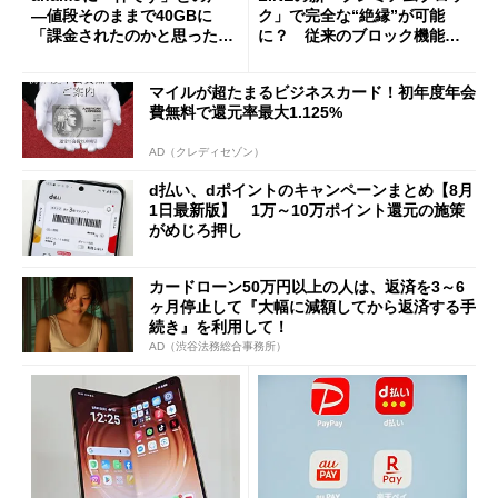
―値段そのままで40GBに
ク」で完全な“絶縁”が可能
「課金されたのかと思った」
に？ 従来のブロック機能と
と戸惑いも
の決定的な違い
マイルが超たまるビジネスカード！初年度年会
費無料で還元率最大1.125%
AD（クレディセゾン）
d払い、dポイントのキャンペーンまとめ【8月
1日最新版】 1万～10万ポイント還元の施策
がめじろ押し
カードローン50万円以上の人は、返済を3～6
ヶ月停止して『大幅に減額してから返済する手
続き』を利用して！
AD（渋谷法務総合事務所）