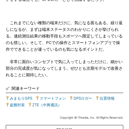
これまでにない種類の端末だけに、気になる面もある。繰り返
しになるが、まずは端末ステータスのわかりにくさが挙げられ
る。連続測位結果の移動手段もスポーツへ限定してしまっている
のも惜しい。そして、PCでの操作とスマートフォンアプリで操
作でできることが違っているのも気になるポイントだ。
非常に面白いコンセプトで気に入ってしまっただけに、細かい
部分の完成度が気になってしまう。ぜひとも次期モデルで改善さ
れることに期待したい。
関連キーワード
みまもりGPS
|
スマートフォン
|
GPSロガー
|
位置情報
|
盗難対策
|
ZTE（中興通訊）
Copyright © ITmedia, Inc. All Rights Reserved.