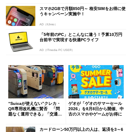
スマホ2GBで月額850円～ 格安SIMをお得に使
うキャンペーン実施中！
AD（IIJmio）
「5年前のPC」とこんなに違う！予算10万円
台前半で実現する快適PCライフ
AD（ITmedia PC USER）
“Suicaが使えない”クレカ・
ゲオが「ゲオのサマーセール
QR専用改札機に賛否 「問
2026」を8月8日から開催、中
題なく運用できる」「交通系I
古のスマホやゲームがお得に
Cの方がスムーズ」
カードローン50万円以上の人は、返済を3～6