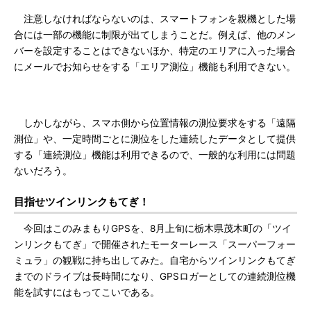
注意しなければならないのは、スマートフォンを親機とした場
合には一部の機能に制限が出てしまうことだ。例えば、他のメン
バーを設定することはできないほか、特定のエリアに入った場合
にメールでお知らせをする「エリア測位」機能も利用できない。
しかしながら、スマホ側から位置情報の測位要求をする「遠隔
測位」や、一定時間ごとに測位をした連続したデータとして提供
する「連続測位」機能は利用できるので、一般的な利用には問題
ないだろう。
目指せツインリンクもてぎ！
今回はこのみまもりGPSを、8月上旬に栃木県茂木町の「ツイ
ンリンクもてぎ」で開催されたモーターレース「スーパーフォー
ミュラ」の観戦に持ち出してみた。自宅からツインリンクもてぎ
までのドライブは長時間になり、GPSロガーとしての連続測位機
能を試すにはもってこいである。