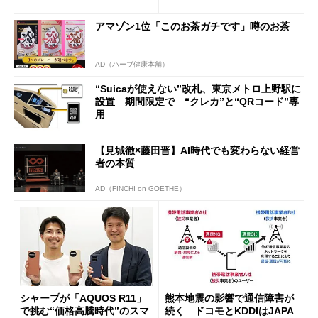
行」として最大5.2万円のキャ
ッシュバックキャンペーンを
アマゾン1位「このお茶ガチです」噂のお茶
開催
AD（ハーブ健康本舗）
“Suicaが使えない”改札、東京メトロ上野駅に
設置 期間限定で “クレカ”と“QRコード”専
用
【見城徹×藤田晋】AI時代でも変わらない経営
者の本質
AD（FINCHI on GOETHE）
シャープが「AQUOS R11」
熊本地震の影響で通信障害が
で挑む“価格高騰時代”のスマ
続く ドコモとKDDIはJAPA