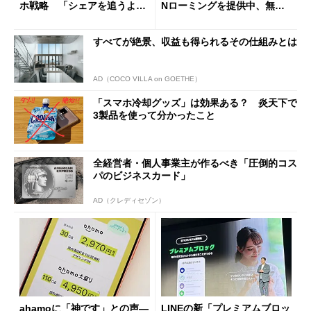
ホ戦略 「シェアを追うより
Nローミングを提供中、無料
も既存ユーザーを大切に」
Wi-Fi「00000JAPAN」も開
放
すべてが絶景、収益も得られるその仕組みとは
AD（COCO VILLA on GOETHE）
「スマホ冷却グッズ」は効果ある？ 炎天下で
3製品を使って分かったこと
全経営者・個人事業主が作るべき「圧倒的コス
パのビジネスカード」
AD（クレディセゾン）
ahamoに「神です」との声―
LINEの新「プレミアムブロッ