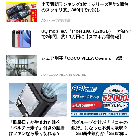
楽天週間ランキング1位！シリーズ累計3億包
のスッキリ茶。380円でお試し
AD（ハーブ健康本舗）
UQ mobileの「Pixel 10a（128GB）」がMNP
で2年間、約1.1万円に【スマホお得情報】
シェア別荘「COCO VILLA Owners」3選
AD（COCO VILLA on GOETHE）
「酷暑日」が生まれた昨今
元グループ会社が「ドコモの
「ペルチェ素子」付きの腰掛
銀行」になった不満を吸収？
けファンなら乗り切れる？
SBI新生銀行が「SBIの銀