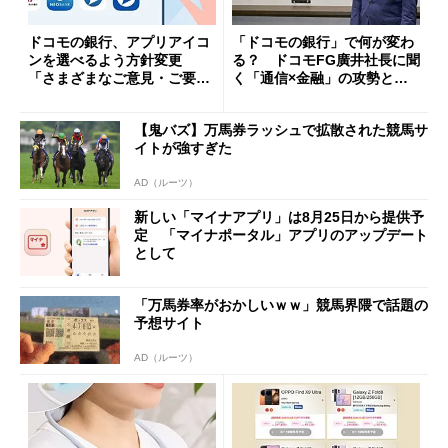
ドコモの銀行、アプリアイコ
「ドコモの銀行」で何が変わ
ンを選べるよう方針変更
る？ ドコモFG廣井社長に聞
「さまざまなご意見・ご要望
く「通信×金融」の攻勢とグ
を踏まえ」
ループ戦略
【鬼バズ】万馬券ラッシュで拡散された競馬サ
イトが強すぎた
AD（ルーツ）
新しい「マイナアプリ」は8月25日から提供予
定 「マイナポータル」アプリのアップデート
として
「万馬券率がおかしいｗｗ」競馬界隈で話題の
予想サイト
AD（ルーツ）