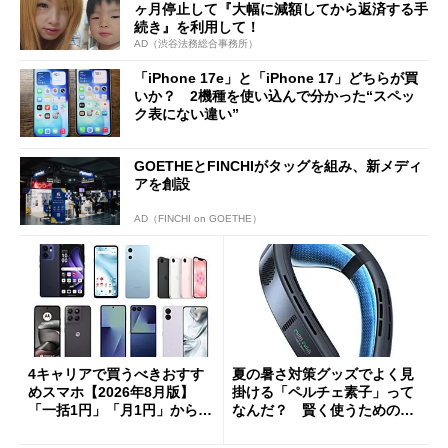
ヶ月停止して『大幅に減額してから返済する手
続き』を利用して！
AD（渋谷法務総合事務所）
「iPhone 17e」と「iPhone 17」どちらが買
いか？ 2機種を使い込んで分かった“スペッ
ク表にない違い”
GOETHEとFINCHIがタッグを組み、新メディ
アを創設
AD（FINCHI on GOETHE）
4キャリアで買うべきおすす
夏の暑さ対策グッズでよく見
めスマホ【2026年8月版】
掛ける「ペルチェ素子」って
「一括1円」「月1円」からお
なんだ？ 賢く使うための注
得なiPhone／Pixel／Galaxy
意点も
まで