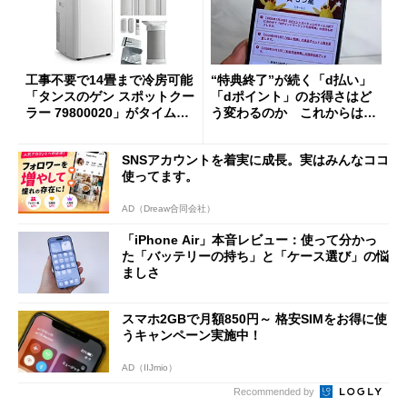
工事不要で14畳まで冷房可能
“特典終了”が続く「d払い」
「タンスのゲン スポットクー
「dポイント」のお得さはど
ラー 79800020」がタイムセ
う変わるのか これからは
ールで10％オフの5万3999円
「dカード」の利用が得策？
に
SNSアカウントを着実に成長。実はみんなココ
使ってます。
AD（Dreaw合同会社）
「iPhone Air」本音レビュー：使って分かっ
た「バッテリーの持ち」と「ケース選び」の悩
ましさ
スマホ2GBで月額850円～ 格安SIMをお得に使
うキャンペーン実施中！
AD（IIJmio）
Recommended by