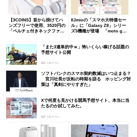
【3COINS】首から掛けてハ
IIJmioの「スマホ大特価セー
ンズフリーで使用、3520円の
ル」に「Galaxy Z8」シリー
「ペルチェ付きネックファ
ズ3機種が登場 「moto g37
ン」
j」や「OPPO Find X9 Ultr
a」も
「また3連単的中ｗ」怖いくらい稼げる話題の
予想サイト公開
AD（ルーツ）
ソフトバンクのスマホ契約数減はいつ止まる？
宮川社長が反転の時期を語る ホッピング対
策は「真剣にやりすぎた」
Xで何度も見かける競馬予想サイト、本当に当
たるのか試してみた。
AD（ルーツ）