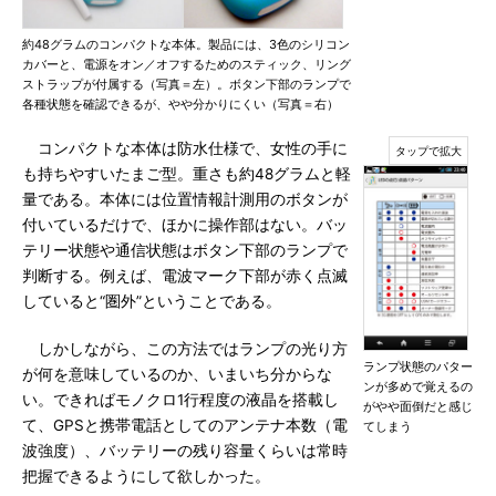
約48グラムのコンパクトな本体。製品には、3色のシリコン
カバーと、電源をオン／オフするためのスティック、リング
ストラップが付属する（写真＝左）。ボタン下部のランプで
各種状態を確認できるが、やや分かりにくい（写真＝右）
コンパクトな本体は防水仕様で、女性の手に
も持ちやすいたまご型。重さも約48グラムと軽
量である。本体には位置情報計測用のボタンが
付いているだけで、ほかに操作部はない。バッ
テリー状態や通信状態はボタン下部のランプで
判断する。例えば、電波マーク下部が赤く点滅
していると“圏外”ということである。
しかしながら、この方法ではランプの光り方
ランプ状態のパター
が何を意味しているのか、いまいち分からな
ンが多めで覚えるの
い。できればモノクロ1行程度の液晶を搭載し
がやや面倒だと感じ
て、GPSと携帯電話としてのアンテナ本数（電
てしまう
波強度）、バッテリーの残り容量くらいは常時
把握できるようにして欲しかった。