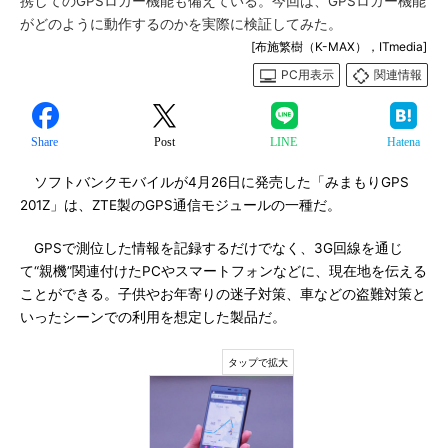
携してのGPSロガー機能も備えている。今回は、GPSロガー機能
がどのように動作するのかを実際に検証してみた。
[布施繁樹（K-MAX），ITmedia]
PC用表示
関連情報
Share
Post
LINE
Hatena
ソフトバンクモバイルが4月26日に発売した「みまもりGPS
201Z」は、ZTE製のGPS通信モジュールの一種だ。
GPSで測位した情報を記録するだけでなく、3G回線を通じ
て“親機”関連付けたPCやスマートフォンなどに、現在地を伝える
ことができる。子供やお年寄りの迷子対策、車などの盗難対策と
いったシーンでの利用を想定した製品だ。