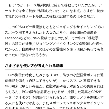
もう1つが、レース場到着後は徒歩で移動していたのだが、デ
ータ上では全て徒歩で移動したいたことになる点。さすがに徒歩
で1日100キロメートル以上の移動と記録するのは不自然だ。
このGPSロガー機能はもともとジョギングやサイクリングでの
スポーツ用で考えられたものなのだろう、連続測位の結果を
FacebookなどのSNSへ投稿できるのだが、その中の「移動手
段」の項目が徒歩／ジョギング／サイクリングの3種類しか選べ
なかった。自動車やそのほかの交通機関を使う項目があっても良
かったのではないだろうか。
さまざまな使い方が考えられる端末
GPS測位に特化したみまもりGPS。防水の小型軽量ボディに通
信機能を備え（通話はできないが）、かつスマホと連携できる
GPS端末は珍しい存在だ。盗難対策や迷子対策などの実用目的は
もちろん、PCの操作は必要とはなるが、撮影した写真とGPSデ
ータ（ジオタグ）を関連付けられるなど、旅やカメラを趣味とす
る人にも使いでがある。またスポーツでジョギングやサイクリン
グをする場合でも、GPSロガーとして活躍するだろう。