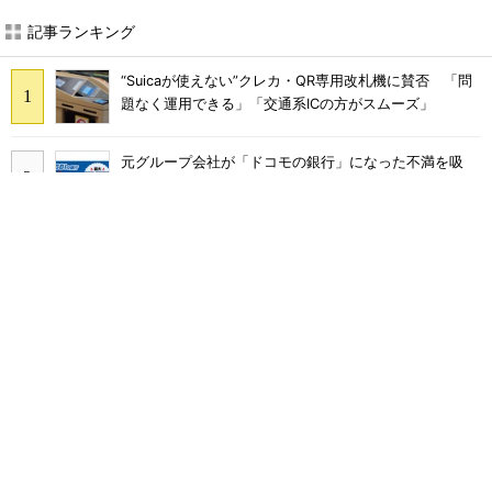
記事ランキング
“Suicaが使えない”クレカ・QR専用改札機に賛否 「問
題なく運用できる」「交通系ICの方がスムーズ」
元グループ会社が「ドコモの銀行」になった不満を吸
収？ SBI新生銀行が「SBIの銀行」として最大5.2万円
のキャッシュバックキャンペーンを開催
工事不要で14畳まで冷房可能「タンスのゲン スポット
クーラー 79800020」がタイムセールで10％オフの5万
3999円に
ソフトバンクのスマホ契約数減はいつ止まる？ 宮川社
長が反転の時期を語る ホッピング対策は「真剣にやり
すぎた」
SNSで多発する「無料であげます」投稿の正体 “お涙
ちょうだい”で偽サイトやLINEへ誘導するカラクリ