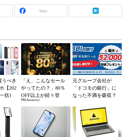
Share
買うべき
「え、こんなセール
元グループ会社が
【202
やってたの？」80％
「ドコモの銀行」に
一括1
OFF以上が続々登
なった不満を吸収？
PR(Amazon)
」からお
場！Amazonの本気が
SBI新生銀行が「S
.
凄すぎる
BIの銀行」として最
大5....