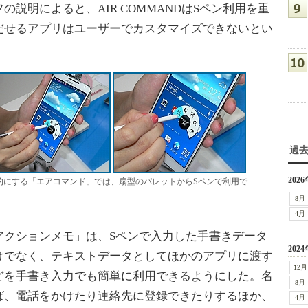
説明によると、AIR COMMANDはSペン利用を重
だせるアプリはユーザーでカスタマイズできないとい
過
2026
的にする「エアコマンド」では、扇型のパレットからSペンで利用で
8月
4月
クションメモ」は、Sペンで入力した手書きデータ
2024
けでなく、テキストデータとしてほかのアプリに渡す
12月
どを手書き入力でも簡単に利用できるようにした。名
8月
ば、電話をかけたり連絡先に登録できたりするほか、
4月