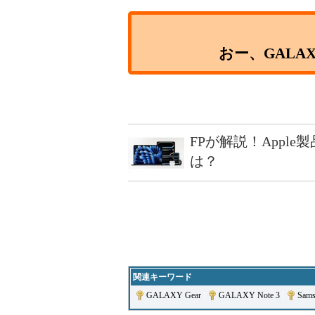
おー、GALAX
FPが解説！Appl
は？
関連キーワード
GALAXY Gear
|
GALAXY Note 3
|
Sam