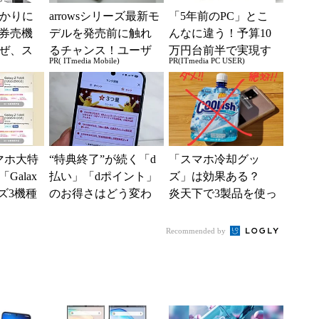
分かりに
arrowsシリーズ最新モ
「5年前のPC」とこ
券売機
デルを発売前に触れ
んなに違う！予算10
ぜ、ス
るチャンス！ユーザ
万円台前半で実現す
PR( ITmedia Mobile)
PR(ITmedia PC USER)
「駅で
ー座談会開催
る快適PCライフ
入」を実
スマホ大特
“特典終了”が続く「d
「スマホ冷却グッ
Galax
払い」「dポイント」
ズ」は効果ある？
ーズ3機種
のお得さはどう変わ
炎天下で3製品を使っ
g37...
るのか これからは
て分かったこと
「dカード」の利用が
Recommended by
得...