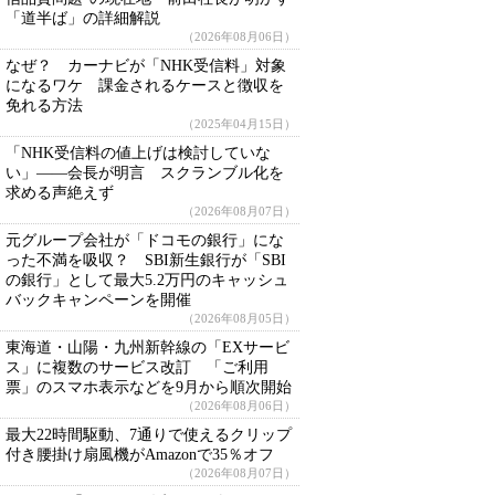
「道半ば」の詳細解説
（2026年08月06日）
なぜ？ カーナビが「NHK受信料」対象
になるワケ 課金されるケースと徴収を
免れる方法
（2025年04月15日）
「NHK受信料の値上げは検討していな
い」――会長が明言 スクランブル化を
求める声絶えず
（2026年08月07日）
元グループ会社が「ドコモの銀行」にな
った不満を吸収？ SBI新生銀行が「SBI
の銀行」として最大5.2万円のキャッシュ
バックキャンペーンを開催
（2026年08月05日）
東海道・山陽・九州新幹線の「EXサービ
ス」に複数のサービス改訂 「ご利用
票」のスマホ表示などを9月から順次開始
（2026年08月06日）
最大22時間駆動、7通りで使えるクリップ
付き腰掛け扇風機がAmazonで35％オフ
（2026年08月07日）