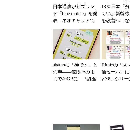
日本通信が新ブラン
JR東日本「
ド「blue mobile」を発
くい」新幹線
表 ネオキャリアで
を改善へ な
自由な通信環境へ
マホではなく
の最短1分購
現？
ahamoに「神です」と
IIJmioの「
の声――値段そのま
価セール」に「
まで40GBに 「課金
y Z8」シリ
されたのかと思っ
が登場 「moto 
た」と戸惑いも