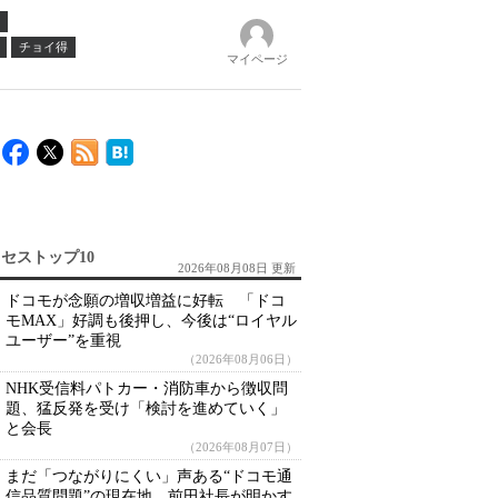
チョイ得
マイページ
セストップ10
2026年08月08日 更新
ドコモが念願の増収増益に好転 「ドコ
モMAX」好調も後押し、今後は“ロイヤル
ユーザー”を重視
（2026年08月06日）
NHK受信料パトカー・消防車から徴収問
題、猛反発を受け「検討を進めていく」
と会長
（2026年08月07日）
まだ「つながりにくい」声ある“ドコモ通
信品質問題”の現在地 前田社長が明かす