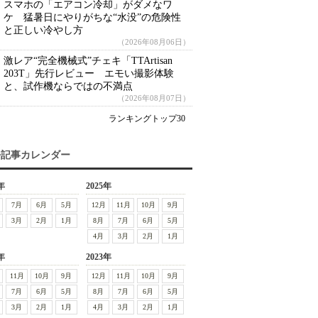
スマホの「エアコン冷却」がダメなワ
ケ 猛暑日にやりがちな“水没”の危険性
と正しい冷やし方
（2026年08月06日）
激レア“完全機械式”チェキ「TTArtisan
203T」先行レビュー エモい撮影体験
と、試作機ならではの不満点
（2026年08月07日）
ランキングトップ30
去記事カレンダー
年
2025年
7月
6月
5月
12月
11月
10月
9月
3月
2月
1月
8月
7月
6月
5月
4月
3月
2月
1月
年
2023年
11月
10月
9月
12月
11月
10月
9月
7月
6月
5月
8月
7月
6月
5月
3月
2月
1月
4月
3月
2月
1月