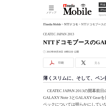
料金
iPho
メディア
Spon
ITmedia Mobile
>
NTTドコモ
>
NTTドコモブースのGAL
CEATEC JAPAN 2013
NTTドコモブースのGALAX
2013年09月30日 18時52分 公開
印刷
見る
薄くスリムに、そして、ペン
CEATEC JAPAN 2013の開
GALAXY Note 3とGALAXY
ペックについては明らかにしてい