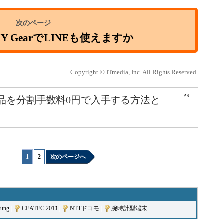
Y GearでLINEも使えますか
Copyright © ITmedia, Inc. All Rights Reserved.
- PR -
e製品を分割手数料0円で入手する方法と
1
|
2
次のページへ
sung
|
CEATEC 2013
|
NTTドコモ
|
腕時計型端末