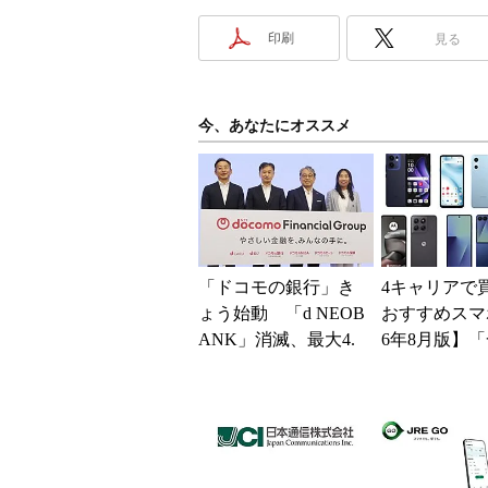
印刷
見る
今、あなたにオススメ
「ドコモの銀行」き
4キャリアで
ょう始動 「d NEOB
おすすめスマホ
ANK」消滅、最大4.
6年8月版】「
5％還元 強みは何か
円」「月1円
解説
得なiPhone／..