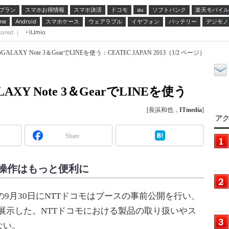
プラン
スマホお得情報
スマホ決済
ドコモ
ソフトバンク
楽天モバイル
au
スマホケース
ウェアラブル
イヤフォン
バッテリー
デジモノ
ne
Android
sored ｜
IIJmio
AXY Note 3＆GearでLINEを使う：CEATEC JAPAN 2013（1/2 ページ）
Y Note 3＆GearでLINEを使う
[長浜和也，
ITmedia
]
アク
Share
操作はもっと便利に
幕前日の9月30日にNTTドコモはブースの事前公開を行い、
 Gearを展示した。NTTドコモにおける製品の取り扱いやス
ない。