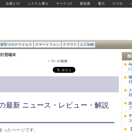
企業とIT
システム導入
マーケ×IT
製造業
電力
スマホ
新型コロナウイルス
スマートフォン
クラウド
人工知能
時計型端末
推
A
に
徹
日
の最新 ニュース・レビュー・解説
ス
まったページです。