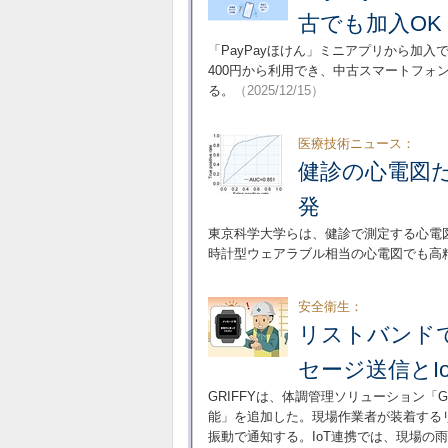
古でも加入OK
「PayPayほけん」ミニアプリから加
400円から利用でき、中古スマートフォ
る。
（2025/12/15）
医療技術ニュース：
健診の心電図だ
発
東京科学大学らは、健診で測定する心電図だ
時計型ウェアラブル相当の心電図でも高
安全衛生：
リストバンドで体
セージ送信とI
GRIFFYは、体調管理ソリューション「Ge
能」を追加した。現場作業者が装着する
振動で通知する。IoT連携では、現場の