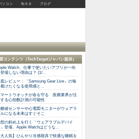
パソコン
旬ネタ
ブログ
奨コンテンツ（
TechTargetジャパン
提供）
pple Watch、仕事で使いたいアプリが一向
登場しない理由は？ (1/...
底レビュー：「Samsung Gear Live」の毎
着けたくなる使用感と...
スマートウオッチが命を守る 医療業界が注
目する心拍数計測の可能性
血糖値センサーや心電図モニターがウェアラ
ブルになる未来はすぐそこ
予想の斜め上を行く「ウェアラブルデバイ
」登場、Apple Watchはどうな...
【大人気】ひんやり冷感寝具で快適な睡眠を