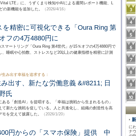
Vital LTE」に、うずくまり検知やAIによる週間レポート機能、L
携などの新機能を追加した。
（2026/4/16）
精密に可視化できる「Oura Ring 第
オフの4万4880円に
マートリング「Oura Ring 第4世代」が15％オフの4万4880円で
し、睡眠や心拍数、ストレスなど20以上の健康指標を精密に計測
が生み出す幸福を追求する：
み出す、新たな労働意義 &#8211; 日
矢野氏
にある「創造AI」を提唱する。「幸福は挑戦から生まれるもの」
捉えて新たな挑戦を促している。人と共進化し、組織の創造性を高
デモを交えて披露した。
（2026/1/20）
に
月額400円からの「スマホ保険」提供 中
ナ
の