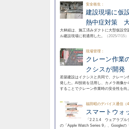
安全衛生：
建設現場に仮
熱中症対策 
大林組は、施工済みダクトに大型仮設空
ル建設現場に初適用した。
（2025/7/15）
現場管理：
クレーン作業の
クシスが開発
若築建設はイクシスと共同で、クレーン作業
発した。AI技術を活用し、カメラ画像
することでクレーン作業時の安全性を向
福田昭のデバイス通信（48
スマートウォ
「2.2.1.4 ウェアラ
の「Apple Watch Series 9」、Googleの「