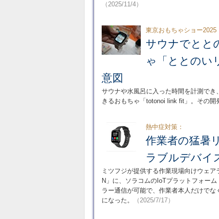
（2025/11/4）
東京おもちゃショー2025
サウナでとと
ゃ「ととのいリ
意図
サウナや水風呂に入った時間を計測でき
きるおもちゃ「totonoi link fit」。そ
熱中症対策：
作業者の猛暑
ラブルデバイス
ミツフジが提供する作業現場向けウェアラブル
N」に、ソラコムのIoTプラットフォーム「
ラー通信が可能で、作業者本人だけでな
になった。
（2025/7/17）