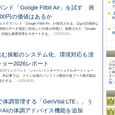
「Google Fitbit Air」を試す 画
800円の価値はあるか
ケアバンド「Google Fitbit Air」が発売される。12gの圧倒的な
時のデータ測定に特化した仕様が特徴だ。刷新された「Google
応し、詳細な健康管理をサポートする。
（2026/5/26）
進む操船のシステム化、環境対応も浸
この
ョー2026レポート
20
終了
最大級のマリンイベント「ジャパンインターナショナルボートショー
に御
た。本記事では、メイン会場のパシフィコ横浜の各ブース展示製品
まい
が、
紹介する。
（2026/4/30）
問！
調管理する「GenVital LTE」、う
やAIの体調アドバイス機能を追加