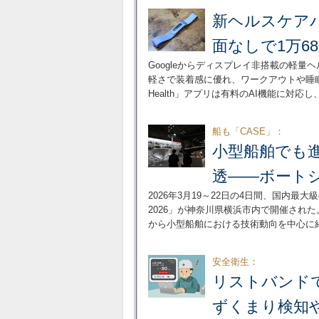
新ヘルスケアバンド
面なしで1万6
Googleからディスプレイ非搭載の軽量ヘルス
軽さで装着感に優れ、ワークアウトや睡眠
Health」アプリは有料のAI機能に対
船も「CASE」：
小型船舶でも
透――ボートシ
2026年3月19～22日の4日間、国内
2026」が神奈川県横浜市内で開催され
から小型船舶における技術動向を中心に
安全衛生：
リストバンドで体
ずくまり検知