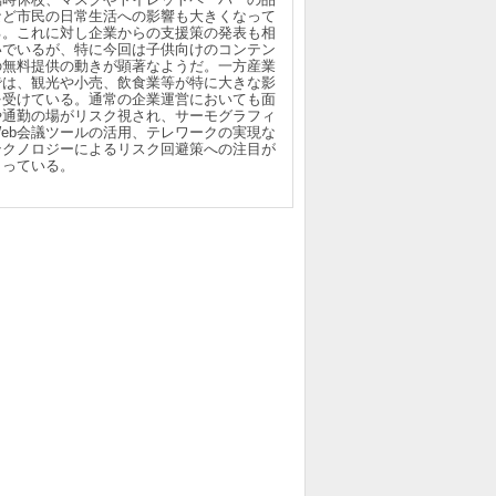
など市民の日常生活への影響も大きくなって
る。これに対し企業からの支援策の発表も相
いでいるが、特に今回は子供向けのコンテン
の無料提供の動きが顕著なようだ。一方産業
では、観光や小売、飲食業等が特に大きな影
を受けている。通常の企業運営においても面
や通勤の場がリスク視され、サーモグラフィ
Web会議ツールの活用、テレワークの実現な
テクノロジーによるリスク回避策への注目が
まっている。