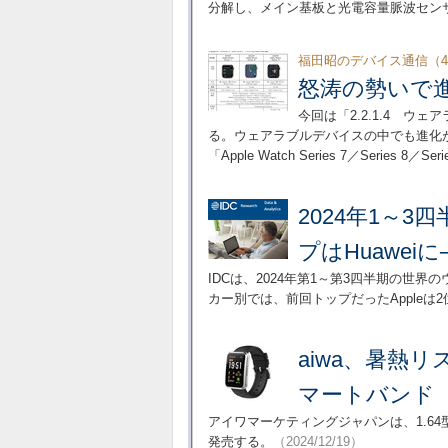
分解し、メイン基板と光電容量脈波セン
福田昭のデバイス通信（48
怒涛の勢いで
今回は「2.2.1.4 
る。ウェアラブルデバイスの中でも進化が
「Apple Watch Series 7／Series 
2024年1～
プはHuaweiに
IDCは、2024年第1～第3四半期の世
カー別では、前回トップだったAppleは2
aiwa、暑熱
マートバンド
アイワマーケティングジャパンは、1.64型
発売する。
（2024/12/19）