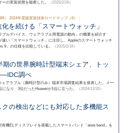
サーの実装状態を観察した。
（2025/2/26）
8） 2024年度版実装技術ロードマップ（8）：
進化を続ける「スマートウォッチ」
ウェアラブルデバイス、ウェアラブル用電源の動向」の概要を紹介す
速い「スマートウォッチ」に注目し、Appleのスマートウォッチ
8／Series 9」の仕様を比較している。
（2025/2/18）
3四半期の世界腕時計型端末シェア、トッ
──IDC調べ
界のウェアラブル（腕時計型のみ）端末市場調査結果を発表した。メー
位になり、3位だったHuaweiが1位に立った。
（2024/12/20）
リスクの検出などにも対応した多機能ス
有機ELディスプレイを搭載したスマートバンド「aiwa band」を