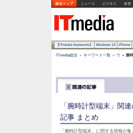
総合トップ
ニュース
ビジネス
経営
【ITmedia Keywords】
Windows 10
iPhone
ITmedia総合
キーワード一覧
ウ
腕
>
>
>
「腕時計型端末」関連
記事 まとめ
「腕時計型端末」に関する情報が集