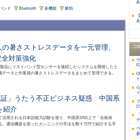
バンド
Bluetooth
多機能
脈拍
人の暑さストレスデータを一元管理、
こ
安全対策強化
ウ
0
ン製品にリストバンド型センサーを接続したシステムを開発したと
備データと作業員の暑さストレスデータをまとめて管理できる。
ト
イ
保証」うたう不正ビジネス疑惑 中国系
フ
計
を紹介
て活用される日本語能力試験を巡り、中国系SNS上で「合格保
る。通信機器を使ったカンニングの手法を数十万円で紹介する手
新