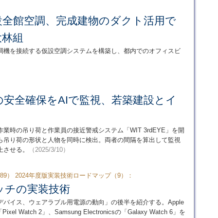
設全館空調、完成建物のダクト活用で
大林組
調機を接続する仮設空調システムを構築し、都内でのオフィスビ
安全確保をAIで監視、若築建設とイ
時の吊り荷と作業員の接近警戒システム「WIT 3rdEYE」を開
から吊り荷の形状と人物を同時に検出。両者の間隔を算出して監視
上させる。
（2025/3/10）
9） 2024年度版実装技術ロードマップ（9）：
ッチの実装技術
ブルデバイス、ウェアラブル用電源の動向」の後半を紹介する。Apple
Pixel Watch 2」、Samsung Electronicsの「Galaxy Watch 6」を