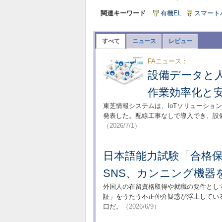
関連キーワード
有機EL
スマート
すべて
ニュース
レビュー
FAニュース：
設備データと
作業効率化と
東芝情報システムは、IoTソリューショ
発表した。配線工事なしで導入でき、設
（2026/7/1）
日本語能力試験「合格
SNS、カンニング機器
外国人の在留資格取得や就職の要件とし
証」をうたう不正仲介疑惑が浮上してい
口だ。
（2026/6/9）