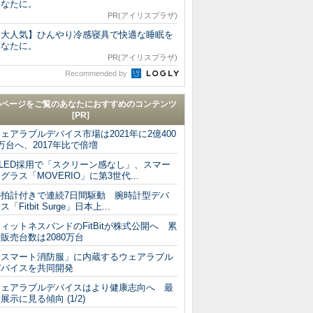
あなたに。
PR(アイリスプラザ)
【大人気】ひんやり冷感寝具で快適な睡眠を
あなたに。
PR(アイリスプラザ)
Recommended by
のページをご覧のあなたにおすすめのコンテンツ
[PR]
ェアラブルデバイス市場は2021年に2億400
万台へ、2017年比で倍増
OLED採用で「スクリーン感なし」、スマー
グラス「MOVERIO」に第3世代...
心拍計付きで連続7日間駆動 腕時計型デバ
ス「Fitbit Surge」日本上...
ィットネスバンドのFitBitが株式公開へ 累
販売台数は2080万台
「スマート消防服」に内蔵するウェアラブル
デバイスを共同開発
ウェアラブルデバイスはより健康志向へ 最
展示に見る傾向 (1/2)