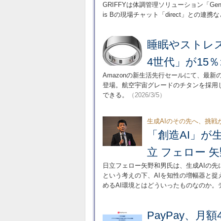
GRIFFYは体調管理ソリューション「Gen
is Bの現場チャット「direct」との連
睡眠やストレスを
4世代」が15％
Amazonの新生活先行セールにて、最新のス
登場。航空宇宙グレードのチタンを採用
できる。
（2026/3/5）
生成AIのその先へ、挑戦
「創造AI」が生
立 フェロー 
日立フェロー矢野和男氏は、生成AIの先
という考えの下、AIを知性の増幅器と
めるAI環境とはどういったものなのか。
PayPay、