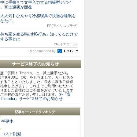
空中に手書きで文字入力する指輪型デバイ
ス、富士通研が開発
【大人気】ひんやり冷感寝具で快適な睡眠を
あなたに。
PR(アイリスプラザ)
「持ち家を売る時のNG行為」知ってるだけで
得する事とは
PR(イエウール)
Recommended by
サービス終了のお知らせ
度「質問！ITmedia」は、誠に勝手ながら
20年9月30日（水）をもちまして、サービスを
することといたしました。長きに渡るご愛顧
礼申し上げます。これまでご利用いただいて
りました皆様にはご不便をおかけいたします
≫「質
ご理解のほどお願い申し上げます。
ITmedia」サービス終了のお知らせ
記事キーワードランキング
半導体
コスト削減