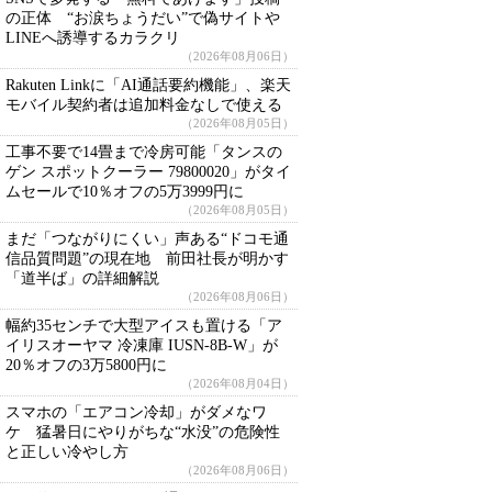
の正体 “お涙ちょうだい”で偽サイトや
LINEへ誘導するカラクリ
（2026年08月06日）
Rakuten Linkに「AI通話要約機能」、楽天
モバイル契約者は追加料金なしで使える
（2026年08月05日）
工事不要で14畳まで冷房可能「タンスの
ゲン スポットクーラー 79800020」がタイ
ムセールで10％オフの5万3999円に
（2026年08月05日）
まだ「つながりにくい」声ある“ドコモ通
信品質問題”の現在地 前田社長が明かす
「道半ば」の詳細解説
（2026年08月06日）
幅約35センチで大型アイスも置ける「ア
イリスオーヤマ 冷凍庫 IUSN-8B-W」が
20％オフの3万5800円に
（2026年08月04日）
スマホの「エアコン冷却」がダメなワ
ケ 猛暑日にやりがちな“水没”の危険性
と正しい冷やし方
（2026年08月06日）