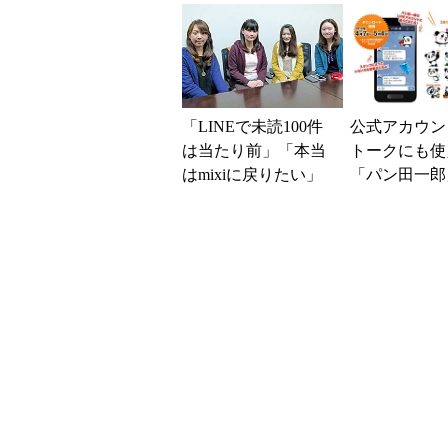
話／LINE Cal...
Z」リリース
「LINEで未読100件
公式アカウン
は当たり前」「本当
トークにも使
はmixiに戻りたい」
「パン田一郎」
――女子大生とSNS
アニメーショ
の距離感
ンプ第2弾を