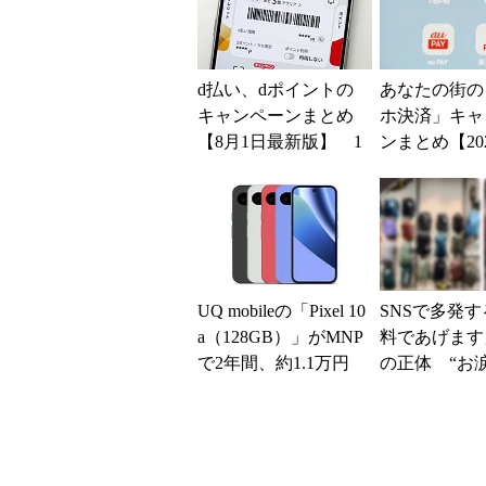
d払い、dポイントの
あなたの街の
キャンペーンまとめ
ホ決済」キャ
【8月1日最新版】 1
ンまとめ【20
万～10万ポイント還
版】～PayPa
元の施策がめじろ押
い、au PAY...
し
UQ mobileの「Pixel 10
SNSで多発
a（128GB）」がMNP
料であげます
で2年間、約1.1万円
の正体 “お
に【スマホお得...
だい”で偽サイ
NEへ誘導す
ク...