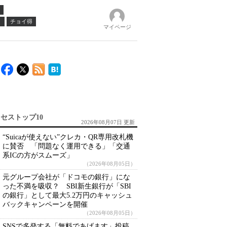
ノ
チョイ得
マイページ
セストップ10
2026年08月07日 更新
“Suicaが使えない”クレカ・QR専用改札機
に賛否 「問題なく運用できる」「交通
系ICの方がスムーズ」
（2026年08月05日）
元グループ会社が「ドコモの銀行」にな
った不満を吸収？ SBI新生銀行が「SBI
の銀行」として最大5.2万円のキャッシュ
バックキャンペーンを開催
（2026年08月05日）
SNSで多発する「無料であげます」投稿