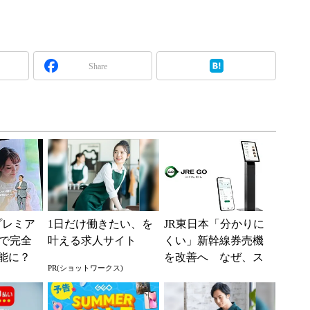
Share
プレミア
1日だけ働きたい、を
JR東日本「分かりに
で完全
叶える求人サイト
くい」新幹線券売機
可能に？
を改善へ なぜ、ス
PR(ショットワークス)
ック機
マホではなく「駅で
な違い
の最短1分購入」を実
現？