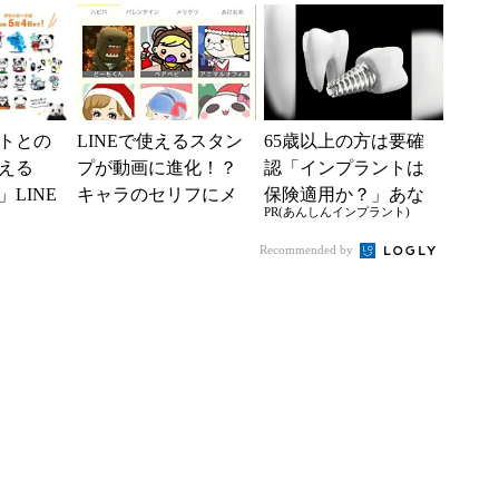
凄すぎる
ース
トとの
LINEで使えるスタン
65歳以上の方は要確
える
プが動画に進化！？
認「インプラントは
LINE
キャラのセリフにメ
保険適用か？」あな
PR(あんしんインプラント)
ンスタ
ッセージを入れて友
たに沿った治療法や
無料配信
だちに送ろう！――
費用を解説
Recommended by
「動画...