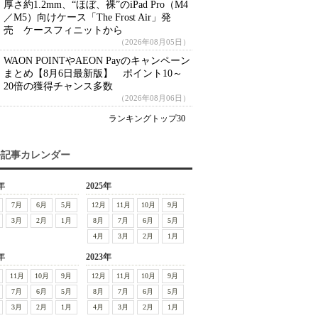
厚さ約1.2mm、“ほぼ、裸”のiPad Pro（M4
／M5）向けケース「The Frost Air」発
売 ケースフィニットから
（2026年08月05日）
WAON POINTやAEON Payのキャンペーン
まとめ【8月6日最新版】 ポイント10～
20倍の獲得チャンス多数
（2026年08月06日）
ランキングトップ30
去記事カレンダー
年
2025年
7月
6月
5月
12月
11月
10月
9月
3月
2月
1月
8月
7月
6月
5月
4月
3月
2月
1月
年
2023年
11月
10月
9月
12月
11月
10月
9月
7月
6月
5月
8月
7月
6月
5月
3月
2月
1月
4月
3月
2月
1月