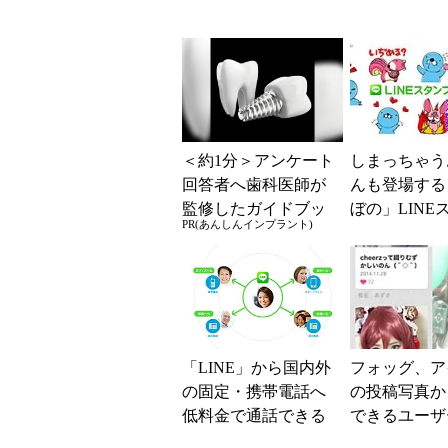
＜約1分＞アンケート
しまっちゃう
回答者へ歯科医師が
んも登場する
監修したガイドブッ
ぼの」LINE
PR(あんしんインプラント)
クをプレゼント。65
が配信開始
歳以上の方は確認し
てみて
「LINE」から国内外
フォッグ、ア
の固定・携帯電話へ
の投稿写真か
低料金で通話できる
できるユーザ
新サービス「LINE電
型アプリ「CH