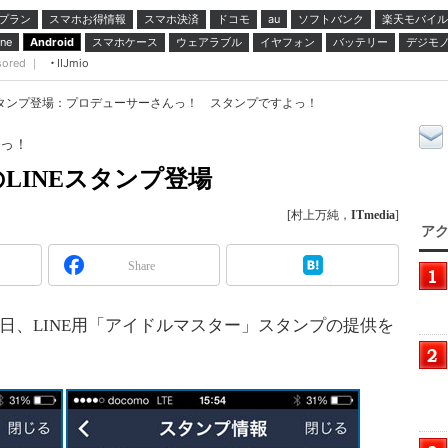
プラン
スマホお得情報
スマホ決済
ドコモ
ソフトバンク
楽天モバイル
au
スマホケース
ウェアラブル
イヤフォン
バッテリー
デジモ
ne
Android
sored ｜
IIJmio
スタンプ登場：プロデューサーさんっ！ スタンプですよっ！
っ！
LINEスタンプ登場
[村上万純，
ITmedia
]
アク
Share
日、LINE用「アイドルマスター」スタンプの提供を