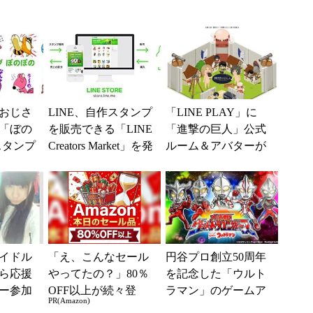
おじさ
LINE、自作スタンプ
「LINE PLAY」に
「ぼの
を販売できる「LINE
「進撃の巨人」公式
スタンプ
Creators Market」を発
ルーム＆アバターが
表
登場
イドル
「え、こんなセール
円谷プロ創立50周年
ら応援
やってたの？」80％
を記念した「ウルト
ー参加
OFF以上が続々登
ラマン」のゲームア
PR(Amazon)
EER
場！Amazonの本気が
プリを2月17日にリリ