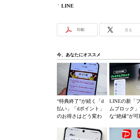
LINE
印刷
見る
今、あなたにオススメ
“特典終了”が続く「d
LINEの新「
払い」「dポイント」
ムブロック」
のお得さはどう変わ
な“絶縁”が
るのか これからは
従来のブロ
「dカード」の利用が
能との決定的
得...