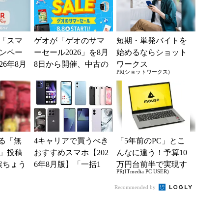
「スマ
ゲオが「ゲオのサマ
短期・単発バイトを
ンペー
ーセール2026」を8月
始めるならショット
26年8月
8日から開催、中古の
ワークス
PR(ショットワークス)
y、d払
スマホやゲームがお
得に
する「無
4キャリアで買うべき
「5年前のPC」とこ
」投稿
おすすめスマホ【202
んなに違う！予算10
涙ちょう
6年8月版】「一括1
万円台前半で実現す
PR(ITmedia PC USER)
トやLI
円」「月1円」からお
る快適PCライフ
るカラ
得なiPhone／...
Recommended by