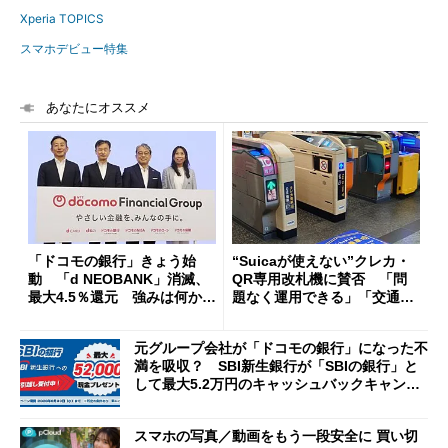
Xperia TOPICS
スマホデビュー特集
あなたにオススメ
「ドコモの銀行」きょう始
“Suicaが使えない”クレカ・
動 「d NEOBANK」消滅、
QR専用改札機に賛否 「問
最大4.5％還元 強みは何か解
題なく運用できる」「交通系I
説
Cの方がスムーズ」
元グループ会社が「ドコモの銀行」になった不
満を吸収？ SBI新生銀行が「SBIの銀行」と
して最大5.2万円のキャッシュバックキャンペ
ーンを開催
スマホの写真／動画をもう一段安全に 買い切