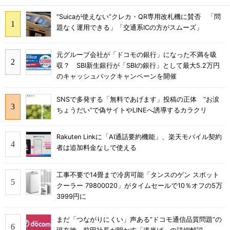
“Suicaが使えない”クレカ・QR専用改札機に賛否 「問
題なく運用できる」「交通系ICの方がスムーズ」
元グループ会社が「ドコモの銀行」になった不満を吸
収？ SBI新生銀行が「SBIの銀行」として最大5.2万円
のキャッシュバックキャンペーンを開催
SNSで多発する「無料であげます」投稿の正体 “お涙
ちょうだい”で偽サイトやLINEへ誘導するカラクリ
Rakuten Linkに「AI通話要約機能」、楽天モバイル契約
者は追加料金なしで使える
工事不要で14畳まで冷房可能「タンスのゲン スポット
クーラー 79800020」がタイムセールで10％オフの5万
3999円に
まだ「つながりにくい」声ある“ドコモ通信品質問題”の