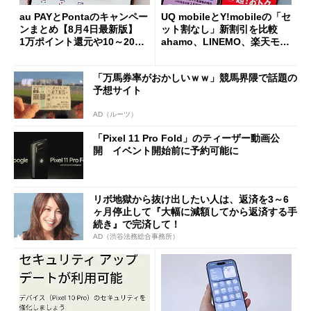
au PAYとPontaのキャンペー
UQ mobileとY!mobileの「セ
ンまとめ【8月4日最新版】
ット割なし」新割引を比較
1万ポイント還元や10～20％
ahamo、LINEMO、楽天モバ
還元あり
イルよりもお得？
「万馬券率がおかしいｗｗ」競馬界隈で話題の
予想サイト
AD（ルーツ）
「Pixel 11 Pro Fold」のティーザー動画公
開 イベント開始前に予約可能に
リボ地獄から抜け出したい人は、返済を3～6
ヶ月停止して『大幅に減額してから返済する手
続き』で完済して！
AD（渋谷法務総合事務所）