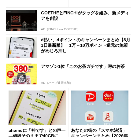
「dカード」の利用が得策？
の決定的な違い
GOETHEとFINCHIがタッグを組み、新メディ
アを創設
AD（FINCHI on GOETHE）
d払い、dポイントのキャンペーンまとめ【8月
1日最新版】 1万～10万ポイント還元の施策
がめじろ押し
アマゾン1位「このお茶ガチです」噂のお茶
AD（ハーブ健康本舗）
ahamoに「神です」との声―
あなたの街の「スマホ決済」
―値段そのままで40GBに
キャンペーンまとめ【2026年