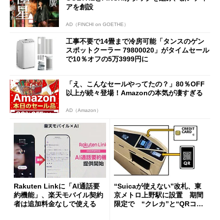
アを創設
AD（FINCHI on GOETHE）
工事不要で14畳まで冷房可能「タンスのゲン
スポットクーラー 79800020」がタイムセール
で10％オフの5万3999円に
「え、こんなセールやってたの？」80％OFF
以上が続々登場！Amazonの本気が凄すぎる
AD（Amazon）
Rakuten Linkに「AI通話要
“Suicaが使えない”改札、東
約機能」、楽天モバイル契約
京メトロ上野駅に設置 期間
者は追加料金なしで使える
限定で “クレカ”と“QRコー
ド”専用