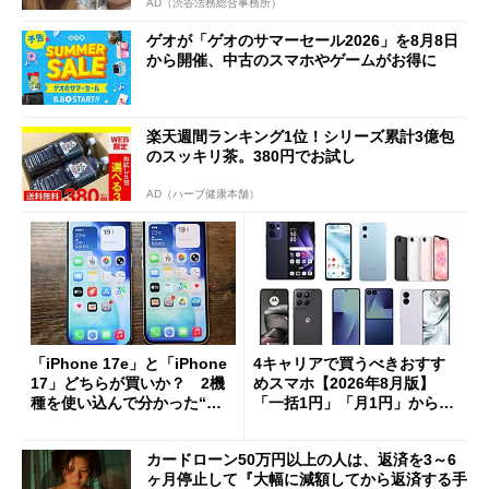
AD（渋谷法務総合事務所）
ゲオが「ゲオのサマーセール2026」を8月8日
から開催、中古のスマホやゲームがお得に
楽天週間ランキング1位！シリーズ累計3億包
のスッキリ茶。380円でお試し
AD（ハーブ健康本舗）
「iPhone 17e」と「iPhone
4キャリアで買うべきおすす
17」どちらが買いか？ 2機
めスマホ【2026年8月版】
種を使い込んで分かった“ス
「一括1円」「月1円」からお
ペック表にない違い”
得なiPhone／Pixel／Galaxy
まで
カードローン50万円以上の人は、返済を3～6
ヶ月停止して『大幅に減額してから返済する手