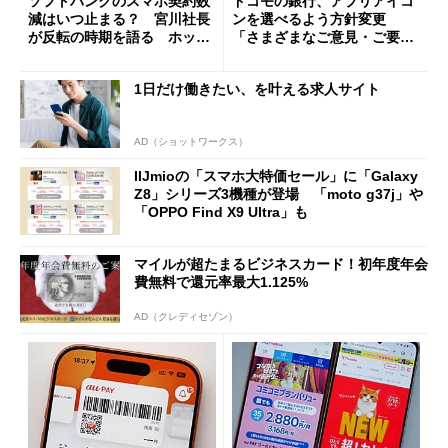
ソフトバンクのスマホ契約数
ドコモの銀行、アプリアイコ
減はいつ止まる？ 宮川社長
ンを選べるよう方針変更
が反転の時期を語る ホッピ
「さまざまなご意見・ご要望
ング対策は「真剣にやりすぎ
を踏まえ」
た」
1日だけ働きたい、を叶える求人サイト
AD（ショットワークス）
IIJmioの「スマホ大特価セール」に「Galaxy
Z8」シリーズ3機種が登場 「moto g37j」や
「OPPO Find X9 Ultra」も
マイルが超たまるビジネスカード！初年度年会
費無料で還元率最大1.125%
AD（クレディセゾン）