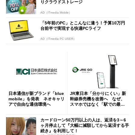
りクラウドストレージ
AD（ITmedia Mobile）
「5年前のPC」とこんなに違う！予算10万円
台前半で実現する快適PCライフ
AD（ITmedia PC USER）
日本通信が新ブランド「blue
JR東日本「分かりにくい」新
mobile」を発表 ネオキャリ
幹線券売機を改善へ なぜ、
アで自由な通信環境へ
スマホではなく「駅での最短
1分購入」を実現？
カードローン50万円以上の人は、返済を3～6
ヶ月停止して『大幅に減額してから返済する手
続き』を利用して！