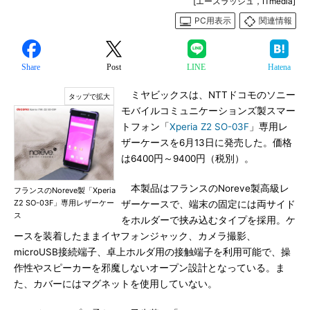
[エースラッシュ，ITmedia]
PC用表示
関連情報
Share
Post
LINE
Hatena
ミヤビックスは、NTTドコモのソニー
モバイルコミュニケーションズ製スマー
トフォン「
Xperia Z2 SO-03F
」専用レ
ザーケースを6月13日に発売した。価格
は6400円～9400円（税別）。
本製品はフランスのNoreve製高級レ
フランスのNoreve製「Xperia
Z2 SO-03F」専用レザーケー
ザーケースで、端末の固定には両サイド
ス
をホルダーで挟み込むタイプを採用。ケ
ースを装着したままイヤフォンジャック、カメラ撮影、
microUSB接続端子、卓上ホルダ用の接触端子を利用可能で、操
作性やスピーカーを邪魔しないオープン設計となっている。ま
た、カバーにはマグネットを使用していない。