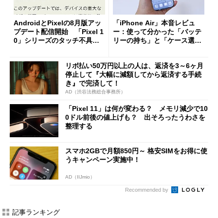
AndroidとPixelの8月版アッ
「iPhone Air」本音レビュ
プデート配信開始 「Pixel 1
ー：使って分かった「バッテ
0」シリーズのタッチ不具合
リーの持ち」と「ケース選
修正やGPU性能改善なども
び」の悩ましさ
リボ払い50万円以上の人は、返済を3～6ヶ月
停止して『大幅に減額してから返済する手続
き』で完済して！
AD（渋谷法務総合事務所）
「Pixel 11」は何が変わる？ メモリ減少で10
0ドル前後の値上げも？ 出そろったうわさを
整理する
スマホ2GBで月額850円～ 格安SIMをお得に使
うキャンペーン実施中！
AD（IIJmio）
Recommended by
記事ランキング