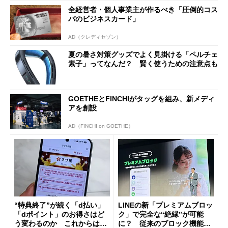
全経営者・個人事業主が作るべき「圧倒的コス
パのビジネスカード」
AD（クレディセゾン）
夏の暑さ対策グッズでよく見掛ける「ペルチェ
素子」ってなんだ？ 賢く使うための注意点も
GOETHEとFINCHIがタッグを組み、新メディ
アを創設
AD（FINCHI on GOETHE）
“特典終了”が続く「d払い」
LINEの新「プレミアムブロッ
「dポイント」のお得さはど
ク」で完全な“絶縁”が可能
う変わるのか これからは
に？ 従来のブロック機能と