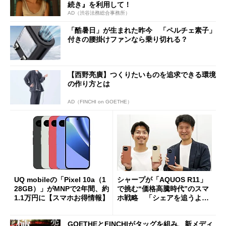
続き』を利用して！
AD（渋谷法務総合事務所）
「酷暑日」が生まれた昨今 「ペルチェ素子」
付きの腰掛けファンなら乗り切れる？
【西野亮廣】つくりたいものを追求できる環境
の作り方とは
AD（FINCHI on GOETHE）
UQ mobileの「Pixel 10a（1
シャープが「AQUOS R11」
28GB）」がMNPで2年間、約
で挑む“価格高騰時代”のスマ
1.1万円に【スマホお得情報】
ホ戦略 「シェアを追うより
も既存ユーザーを大切に」
GOETHEとFINCHIがタッグを組み、新メディ